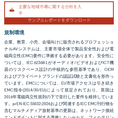
画像 © Mordor Intelligence。再利用にはCC BY 4.0の表示が必要です。
規制環境
企業、教育、小売、会場向けに販売されるプロフェッショ
ナルAVシステムは、主要市場全体で製品安全性および電
磁両立性(EMC)要件に準拠する必要があります。安全性に
ついては、IEC 62368-1がオーディオ/ビデオおよびICT機
器のリスクベース設計の中核的な参照基準であり、OEM
およびプライベートブランドの認証試験と文書化を形作っ
ています。EMCについては、EU市場アクセスは引き続き
EMC指令(2014/30/EU)によって規定されており、英国は
2016年電磁両立性規則の下で並行した要件を維持していま
す。prEN IEC 55032:2026および関連するIEC EMC刊行物を
含むマルチメディア放射基準の更新は、ネットワーク接続
エンドポイントに対する準拠したシールド、フィルタリン