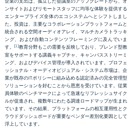
企業の支出は、孤立した会議室のアップグレードから、オ
ンサイトおよびリモートスタッフに均等な体験を提供する
エンタープライズ全体のエコシステムへとシフトしまし
た。投資は、主要なコラボレーションプラットフォームと
統合される空間オーディオアレイ、マルチカメラトラッキ
ング、および自動コンテンツフレーミングに及んでいま
[1]
す。
教育分野もこの需要を反映しており、ブレンド型教
室をサポートする講義キャプチャ、キャンパスストリーミ
ング、およびデバイス管理が導入されています。プロフェ
ッショナル・オーディオビジュアル・システム市場は、企
業が既存のITポリシーに組み込める認定済みの完全管理型
ソリューションを好むことから恩恵を受けています。従業
員体験のベンチマークによって急速なリフレッシュサイク
ルが促進され、複数年にわたる調達ロードマップが生まれ
ています。その結果、プラットフォームの相互運用性とク
ラウドダッシュボードが重要なベンダー差別化要因として
浮上しています。