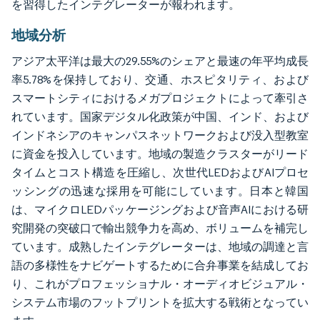
を習得したインテグレーターが報われます。
地域分析
アジア太平洋は最大の29.55%のシェアと最速の年平均成長
率5.78%を保持しており、交通、ホスピタリティ、および
スマートシティにおけるメガプロジェクトによって牽引さ
れています。国家デジタル化政策が中国、インド、および
インドネシアのキャンパスネットワークおよび没入型教室
に資金を投入しています。地域の製造クラスターがリード
タイムとコスト構造を圧縮し、次世代LEDおよびAIプロセ
ッシングの迅速な採用を可能にしています。日本と韓国
は、マイクロLEDパッケージングおよび音声AIにおける研
究開発の突破口で輸出競争力を高め、ボリュームを補完し
ています。成熟したインテグレーターは、地域の調達と言
語の多様性をナビゲートするために合弁事業を結成してお
り、これがプロフェッショナル・オーディオビジュアル・
システム市場のフットプリントを拡大する戦術となってい