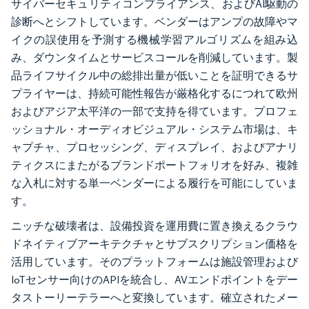
サイバーセキュリティコンプライアンス、およびAI駆動の
診断へとシフトしています。ベンダーはアンプの故障やマ
イクの誤使用を予測する機械学習アルゴリズムを組み込
み、ダウンタイムとサービスコールを削減しています。製
品ライフサイクル中の総排出量が低いことを証明できるサ
プライヤーは、持続可能性報告が厳格化するにつれて欧州
およびアジア太平洋の一部で支持を得ています。プロフェ
ッショナル・オーディオビジュアル・システム市場は、キ
ャプチャ、プロセッシング、ディスプレイ、およびアナリ
ティクスにまたがるブランドポートフォリオを好み、複雑
な入札に対する単一ベンダーによる履行を可能にしていま
す。
ニッチな破壊者は、設備投資を運用費に置き換えるクラウ
ドネイティブアーキテクチャとサブスクリプション価格を
活用しています。そのプラットフォームは施設管理および
IoTセンサー向けのAPIを統合し、AVエンドポイントをデー
タストーリーテラーへと変換しています。確立されたメー