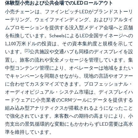
体験型小売および公共会場でのLEDロールアウト
小売チェーンは、ファインピッチLEDがブランドストーリ
ーテリング、ウェイファインディング、およびリアルタイ
ムプロモーションを提供する没入型メディア会場へと店舗
を転換しています。ScheelsによるLED全国サイネージへの
1,100万米ドルの投資は、その資本集約度と規模を示して
[2]
います。
公共施設や交通ハブも同様のディスプレイを設
置し、旅客の流れや安全メッセージを管理しています。集
中型コンテンツ管理により、オペレーターは地域をまたい
でキャンペーンを同期させながら、現地の言語やオファー
に合わせてカスタマイズできます。プロフェッショナル・
オーディオビジュアル・システム市場は、ディスプレイハ
ードウェアに小売業者のCRMツールにデータを提供する
組み込み型アナリティクスが搭載されるようになったこと
で強化されています。来客数への期待の高まりにより、小
売支出の景気循環的な変動にもかかわらずLED需要は高水
準を維持しています。