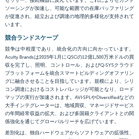
セッサー、接続機器に及んでいます。これによりセカンド
ソーシングが加速し、可能な範囲での在庫バッファリング
が促進され、組立および調達の地理的多様化が支持されて
います。
競合ランドスケープ
競争は中程度であり、統合化の方向に向かっています。
Acuity Brandsは2025年1月にQSCの12億1,500万米ドルの買
収を完了し、照明、コントロール、およびQ-SYSクラウド
プラットフォームを統合スマートビルディングオファリン
グに融合させることを目指しています。規模により、シリ
コン調達におけるコストレバレッジが可能となり、ロード
マップの実行が加速されます。AVI-SPLやDiversifiedなどの
大手インテグレーターは、地域買収、マネージドサービス
の年間経常収益の拡大、および多国籍クライアントとの関
係強化を通じてグローバルリーチを広げています。
差別化は、独自ハードウェアからソフトウェアの拡張性、