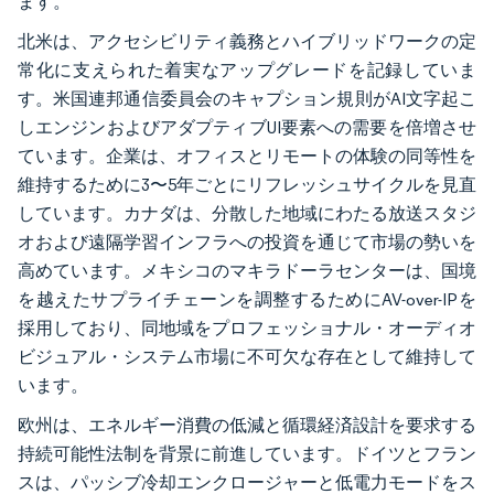
ます。
北米は、アクセシビリティ義務とハイブリッドワークの定
常化に支えられた着実なアップグレードを記録していま
す。米国連邦通信委員会のキャプション規則がAI文字起こ
しエンジンおよびアダプティブUI要素への需要を倍増させ
ています。企業は、オフィスとリモートの体験の同等性を
維持するために3〜5年ごとにリフレッシュサイクルを見直
しています。カナダは、分散した地域にわたる放送スタジ
オおよび遠隔学習インフラへの投資を通じて市場の勢いを
高めています。メキシコのマキラドーラセンターは、国境
を越えたサプライチェーンを調整するためにAV-over-IPを
採用しており、同地域をプロフェッショナル・オーディオ
ビジュアル・システム市場に不可欠な存在として維持して
います。
欧州は、エネルギー消費の低減と循環経済設計を要求する
持続可能性法制を背景に前進しています。ドイツとフラン
スは、パッシブ冷却エンクロージャーと低電力モードをス