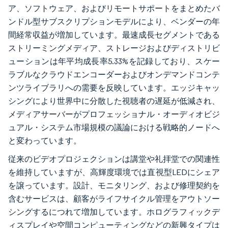
ア、ソフトウェア、およびリモートサポートをまとめたバ
ンドル型サブスクリプションモデルにより、ベンダーの年
間経常収益が増加しています。最速成長セグメントである
ストリーミングメディア、ストレージおよびディストリビ
ューションは年平均成長率5.33%を記録しており、スケー
ラブルなクラウドエンコーダーおよびオンデマンドコンテ
ンツライブラリへの需要を反映しています。エッジキャッ
シングにより世界中に分散した視聴者の遅延が低減され、
メディアサーバーがプロフェッショナル・オーディオビジ
ュアル・システム市場規模の議論における戦略的ノードへ
と変わっています。
従来のビデオプロジェクションは講堂や礼拝堂での関連性
を維持していますが、高輝度環境では直視型LEDにシェア
を譲っています。設計、モニタリング、および修理契約を
含むサービスは、顧客がライフサイクル管理をアウトソー
シングするにつれて増加しています。ホログラフィックデ
ィスプレイや空間コンピューティングなどの新興タイプは