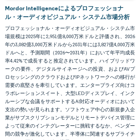
Mordor Intelligenceによるプロフェッショナ
ル・オーディオビジュアル・システム市場分析
プロフェッショナル・オーディオビジュアル・システム市
場規模は2025年に2,951億8,000万米ドルと評価され、2026
年の3,082億3,000万米ドルから2031年には3,827億4,000万米
ドルへと、予測期間（2026〜2031年）において年平均成長
率4.42%で成長すると推定されています。ハイブリッドワ
ークの要件、デジタルサイネージへの投資、およびAVプ
ロセッシングのクラウドおよびIPネットワークへの移行が
需要の底堅さを牽引しています。エンタープライズ向けコ
ラボレーションスイート、大型LEDディスプレイ、インク
ルーシブな会議をサポートするAI対応オーディオにおいて
支出の勢いが見られます。ソフトウェア中心の新規参入企
業がサブスクリプションモデルとリモートデバイス管理に
よって従来のインテグレーターに挑戦するなか、ベンダー
間の競争が激化しています。半導体に関連するサプライチ