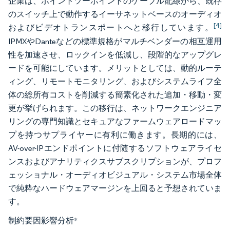
企業は、ポイントツーポイントのケーブル配線から、既存
のスイッチ上で動作するイーサネットベースのオーディオ
[4]
およびビデオトランスポートへと移行しています。
IPMXやDanteなどの標準規格がマルチベンダーの相互運用
性を加速させ、ロックインを低減し、段階的なアップグレ
ードを可能にしています。メリットとしては、動的ルーテ
ィング、リモートモニタリング、およびシステムライフ全
体の総所有コストを削減する簡素化された追加・移動・変
更が挙げられます。この移行は、ネットワークエンジニア
リングの専門知識とセキュアなファームウェアロードマッ
プを持つサプライヤーに有利に働きます。長期的には、
AV-over-IPエンドポイントに付随するソフトウェアライセ
ンスおよびアナリティクスサブスクリプションが、プロフ
ェッショナル・オーディオビジュアル・システム市場全体
で純粋なハードウェアマージンを上回ると予想されていま
す。
制約要因影響分析
*