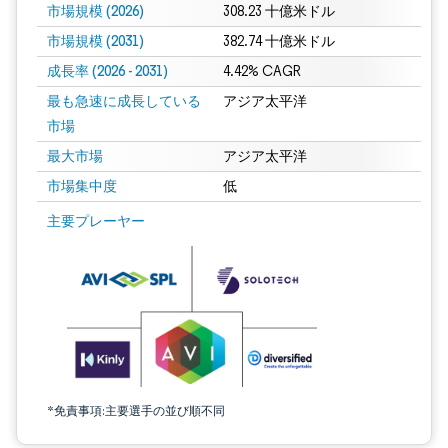
市場規模 (2026)
308.23 十億米ドル
市場規模 (2031)
382.74 十億米ドル
成長率 (2026 - 2031)
4.42% CAGR
最も急速に成長している
アジア太平洋
市場
最大市場
アジア太平洋
市場集中度
低
画像 © Mordor Intelligence。再利用にはCC BY 4.0の表示が必要です。
主要プレーヤー
*免責事項:主要選手の並び順不同