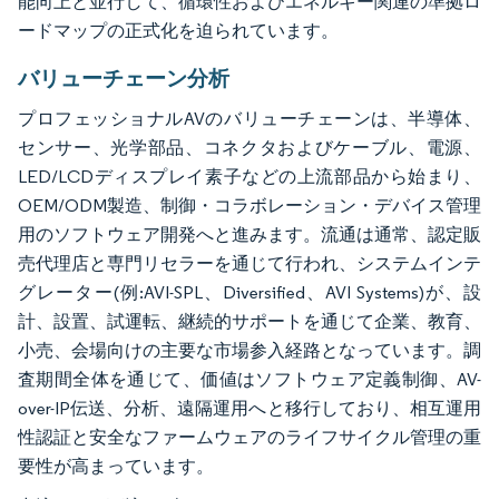
能向上と並行して、循環性およびエネルギー関連の準拠ロ
ードマップの正式化を迫られています。
バリューチェーン分析
プロフェッショナルAVのバリューチェーンは、半導体、
センサー、光学部品、コネクタおよびケーブル、電源、
LED/LCDディスプレイ素子などの上流部品から始まり、
OEM/ODM製造、制御・コラボレーション・デバイス管理
用のソフトウェア開発へと進みます。流通は通常、認定販
売代理店と専門リセラーを通じて行われ、システムインテ
グレーター(例:AVI-SPL、Diversified、AVI Systems)が、設
計、設置、試運転、継続的サポートを通じて企業、教育、
小売、会場向けの主要な市場参入経路となっています。調
査期間全体を通じて、価値はソフトウェア定義制御、AV-
over-IP伝送、分析、遠隔運用へと移行しており、相互運用
性認証と安全なファームウェアのライフサイクル管理の重
要性が高まっています。