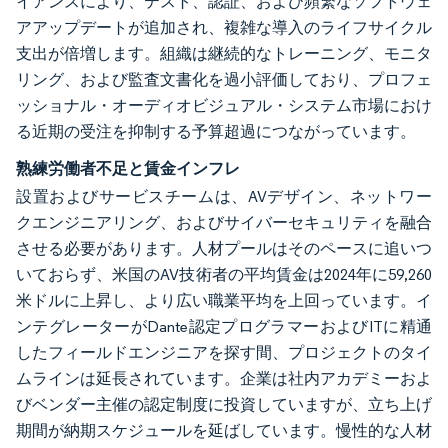
イアンスにより、テスト、認証、および頻繁なソフトウェ
アアップデートが追加され、複雑な導入のライフサイクル
支出が倍増します。組織は継続的なトレーニング、モニタ
リング、および監査文書化を過小評価しており、プロフェ
ッショナル・オーディオビジュアル・システム市場におけ
る近期の受注を抑制する予算超過につながっています。
熟練労働者不足と賃金インフレ
設置およびサービスチームは、AVデザイン、ネットワー
クエンジニアリング、およびサイバーセキュリティを融合
させる必要があります。人材プールはそのペースに追いつ
いておらず、米国のAV技術者の平均賃金は2024年に59,260
米ドルに上昇し、より広い職業平均を上回っています。イ
ンテグレーターがDante認定プログラマーおよびITに精通
したフィールドエンジニアを探す間、プロジェクトのタイ
ムラインは延長されています。企業は社内アカデミーおよ
びベンダー主催の認定制度に投資していますが、立ち上げ
期間が納期スケジュールを延ばしています。慢性的な人材