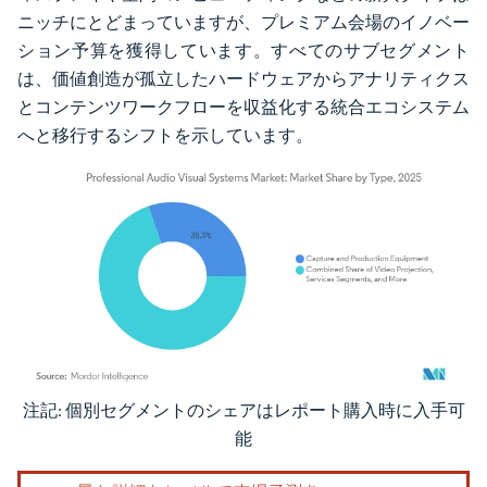
ニッチにとどまっていますが、プレミアム会場のイノベー
ション予算を獲得しています。すべてのサブセグメント
は、価値創造が孤立したハードウェアからアナリティクス
とコンテンツワークフローを収益化する統合エコシステム
へと移行するシフトを示しています。
注記: 個別セグメントのシェアはレポート購入時に入手可
画像 © Mordor Intelligence。再利用にはCC BY 4.0の表示が必要です。
能