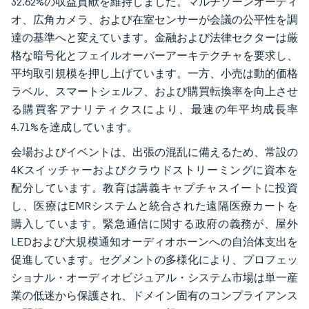
32.62%の収益貢献を維持しました。マルチゾーンオーディ
オ、広角カメラ、および在室センサーが会議の公平性を調
達の基準へと変えています。金融および法律セクターは厳
格な暗号化とフェイルオーバーアーキテクチャを要求し、
平均取引規模を押し上げています。一方、小売は動的価格
ラベル、スマートシェルフ、および購買転換率を向上させ
る購買客アナリティクスにより、最速の年平均成長率
4.71%を達成しています。
会場およびイベントは、出張の混乱に備えるため、常設の
4Kスイッチャーおよびクラウドストリーミングに資本を
配分しています。教育は講義キャプチャスイートに投資
し、医療はEMRシステムと統合された遠隔医療カートを
購入しています。緊急通信に関する政府の義務が、屋外
LEDおよび大規模通知オーディオホーンへの自治体支出を
促進しています。セグメントの多様化により、プロフェッ
ショナル・オーディオビジュアル・システム市場は単一産
業の低迷から保護され、ドメイン固有のコンプライアンス