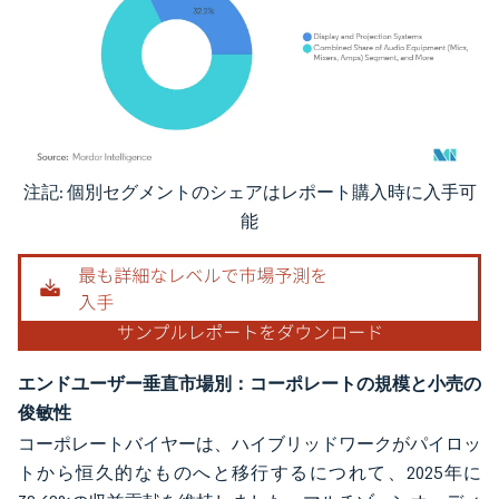
注記: 個別セグメントのシェアはレポート購入時に入手可
画像 © Mordor Intelligence。再利用にはCC BY 4.0の表示が必要です。
能
エンドユーザー垂直市場別：コーポレートの規模と小売の
俊敏性
コーポレートバイヤーは、ハイブリッドワークがパイロッ
トから恒久的なものへと移行するにつれて、2025年に