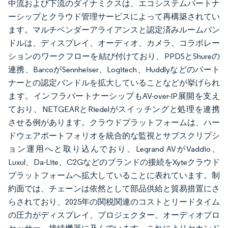
中流および下流のダイナミクスは、エコシステムパートナ
ーシップとクラウド管理サービスによって再構築されてい
ます。マルチベンダーアライアンスと認定済みルームバン
ドルは、ディスプレイ、オーディオ、カメラ、コラボレー
ションのワークフローを結び付けており、PPDSとShureの
連携、BarcoがSennheiser、Logitech、Huddlyなどのパート
ナーとの認定バンドルを拡大していることなどが挙げられ
ます。インフラパートナーシップもAV-over-IP展開を支え
ており、NETGEARとRiedelがスイッチングと処理を連携
させる例があります。クラウドプラットフォームは、ハー
ドウェアポートフォリオを統合的な監視とサブスクリプシ
ョン運用へと取り込んでおり、Legrand AVがVaddio、
Luxul、Da-Lite、C2Gなどのブランドの接続をXyteクラウド
プラットフォームへ拡大していることに表れています。制
約面では、チェーンは依然として部品供給と貿易措置にさ
らされており、2025年の関税関連のコストとリードタイム
の圧力がディスプレイ、プロジェクター、オーディオプロ