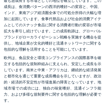
最も急成長する市場としての地位を確立しています。この
成長は、食消費パターンの西洋的嗜好への変容と、中国、
インド、東南アジア経済圏全体での可処分所得の大幅な増
加に起因しています。食事代替品および社会的消費アイテ
ムとしてのスナック食品に関する消費者行動の変容が市場
拡大を牽引し続けています。この成長軌跡は、グローバル
ブランドがローカライゼーション戦略を実施する機会を提
供し、地域企業が文化的嗜好と流通ネットワークに関する
包括的な理解を活用することを可能にしています。
欧州は、食品安全と環境コンプライアンスの国際基準を確
立する包括的な規制枠組みに支えられ、安定した成長を示
しています。南米と中東・アフリカは、継続的な経済発展
と都市化を通じて重要な成長機会を示していますが、政治
的・経済的不安定性が市場進展の障害となっています。地
域市場での成功には、独自の味覚嗜好、流通インフラ能
力、および多様な規制要件に関する包括的な理解が必要で
す。