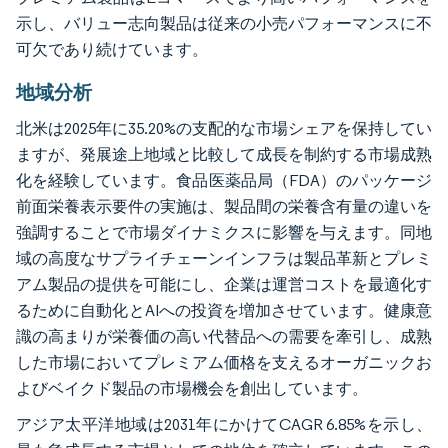
示し、バリュー志向製品は従来の小売パフォーマンスに不
可欠であり続けています。
地域分析
北米は2025年に35.20%の支配的な市場シェアを保持してい
ますが、発展途上地域と比較して成長を制約する市場成熟
化を経験しています。食品医薬品局（FDA）のパッケージ
前面栄養表示要件の実施は、製品間の栄養含有量の違いを
強調することで市場ダイナミクスに影響を与えます。同地
域の高度なサプライチェーンインフラは製品革新とプレミ
アム製品の提供を可能にし、企業は運営コストを最適化す
るために自動化とAIへの投資を増加させています。健康意
識の高まりが栄養価の高い代替品への需要を牽引し、成熟
した市場においてプレミアム価格を支えるオーガニックお
よびベイクド製品の市場機会を創出しています。
アジア太平洋地域は2031年にかけてCAGR 6.85%を示し、