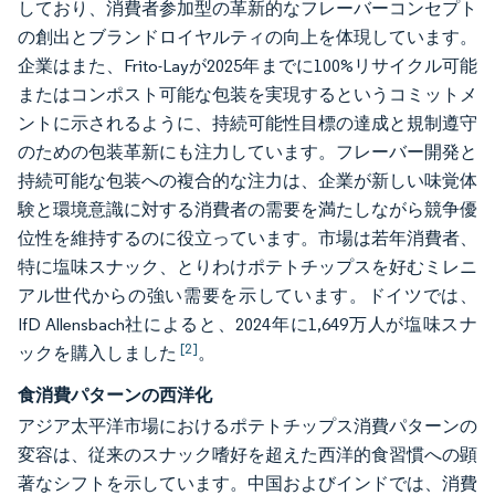
しており、消費者参加型の革新的なフレーバーコンセプト
の創出とブランドロイヤルティの向上を体現しています。
企業はまた、Frito-Layが2025年までに100%リサイクル可能
またはコンポスト可能な包装を実現するというコミットメ
ントに示されるように、持続可能性目標の達成と規制遵守
のための包装革新にも注力しています。フレーバー開発と
持続可能な包装への複合的な注力は、企業が新しい味覚体
験と環境意識に対する消費者の需要を満たしながら競争優
位性を維持するのに役立っています。市場は若年消費者、
特に塩味スナック、とりわけポテトチップスを好むミレニ
アル世代からの強い需要を示しています。ドイツでは、
IfD Allensbach社によると、2024年に1,649万人が塩味スナ
[2]
ックを購入しました
。
食消費パターンの西洋化
アジア太平洋市場におけるポテトチップス消費パターンの
変容は、従来のスナック嗜好を超えた西洋的食習慣への顕
著なシフトを示しています。中国およびインドでは、消費