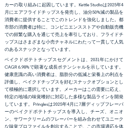
カーの取り組みに起因しています。Kettle Studioは2025年4
月にエアフライドチップスを発売し、油分50%減の製品を
消費者に提供することでこのトレンドを強化しました。都
市部の消費者は特に、コンビニエンスストアや自動販売機
での頻繁な購入を通じて売上を牽引しており、フライドチ
ップスはさまざまな小売チャネルにわたって一貫して人気
のあるスナックとなっています。
ベイクドポテトチップスセグメントは、2031年にかけて
CAGR 6.98%で顕著な成長ポテンシャルを示しています。
健康意識の高い消費者は、脂肪分の低減と栄養上の利点を
評価し、ベイクドチップスを好むスナックオプションとし
て積極的に選択しています。メーカーはこの需要に応え、
特定の地域の味覚嗜好に対応した多様な製品ラインを開発
しています。Pringlesは2025年4月に7層ディップフレーバ
ーのベイクドポテトチップスを導入し、チーズ、オニオ
ン、サワークリームのフレーバーを組み合わせてユニーク
な味覚プロファイルを創出することで、この市場適応を体