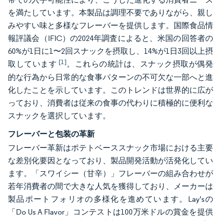
を満たしています。本製品は調理不要でありながら、親し
みやすい味と多様なフレーバーを提供します。国際食品情
報評議会（IFIC）の2024年調査によると、米国の回答者の
60%が1日に1〜2回スナックを摂取し、14%が1日3回以上摂
[1]
取しています
。これらの統計は、スナック摂取が偶発
的な行為から日常的な食事パターンの不可欠な一部へと進
化したことを示しています。このトレンドは世界的に広が
っており、消費者は従来の食事の代わりに積極的に便利な
スナックを選択しています。
フレーバーと包装の革新
フレーバー革新はポテトベーススナック市場における主要
な差別化要因となっており、製品開発活動が活発化してい
ます。「スワイシー（甘辛）」フレーバーの組み合わせが
若年消費者の間で大きな人気を獲得しており、メーカーは
製品ポートフォリオの多様化を進めています。Lay'sの
「Do Us A Flavor」コンテストは100万米ドルの賞金を提供