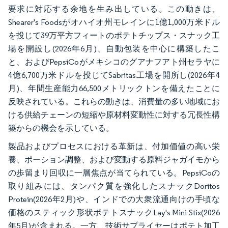
要求に対応する余地を生み出している。この動きは、
Shearer's Foodsがオハイオ州モレインに1億1,000万米ドル
を投じて39万平方フィートのポテトチップス・スナック工
場を開設し(2026年6月)、自動包装を中心に構築したこ
と、およびPepsiCoがメキシコのグアナフアト州セラヤに
4億6,700万米ドルを投じてSabritas工場を開所し(2026年4
月)、年間生産能力66,500メトリックトンを備えたことに
反映されている。これらの動きは、消費量の多い地域にお
ける供給チェーンの短縮や原材料変動性に対する冗長性構
築からの機会を示している。
製品およびプロセスにおける革新は、付加価値の高い栄
養、ポーション調整、および変動する原料ジャガイモから
の歩留まり回収に一層焦点が当てられている。PepsiCoの
取り組みには、タンパク質を強化したスナックDoritos
Protein(2026年2月)や、インドでの大衆流通向けの手頃な
価格のスティック形状ポテトスナックLay's Mini Stix(2026
年5月)が含まれる。一方、技術サプライヤーはポテト加工