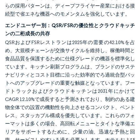
らの採用パターンは、ディープフライヤー産業における接
続型で省エネな機器へのモメンタムを強化しています。
エンドユーザー別：QSR/FSRの優位性とクラウドキッチ
ンの二桁成長の共存
QSRおよびFSRレストランは2025年の需要の42.10%を占
め、大規模チェーンが交換サイクルを維持し、稼働時間と
食品品質を保護するために仕様グレードの機器を標準化し
ています。キッチン刷新プログラムは、ブランドのサステ
ナビリティとコスト目標に沿った効率的でろ過統合型バッ
トへのアップグレードの重要な触媒となっています。フー
ドトラックおよびクラウドキッチンは2031年にかけて
CAGR 12.10%で成長すると予測されており、制約のある建
物全体での設置の機動性を向上させるコンパクト、ベント
レス、スタッカブル構成を優先しています。これらのフォ
ーマットは多くの場合、高回転メニューとタイトな準備エ
リアをサポートするために、少量の油、迅速な予熱と回
復、サービスしやすいろ過を必要とします。ホテルおよび