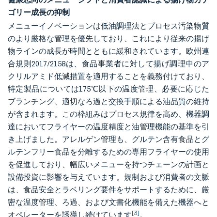
ゴリー成長の抑制
メニューイノベーションは低油調理法とプロセス汚染物質
のより厳格な管理を優先しており、これにより従来の揚げ
物ラインの成長が時間とともに緩和されています。欧州連
合規則2017/2158は、食品事業者に対して揚げ調理中のア
クリルアミド低減措置を適用することを義務付けており、
特定製品については175℃以下の温度管理、必要に応じた
ブランチング、適切なろ過と交換手順による油品質の維持
が含まれます。この枠組みはプロセス規律を高め、機器調
達においてフライヤーの温度精度と油管理機能の基準を引
き上げました。アレルゲン管理も、グルテン含有食品とグ
ルテンフリー食品を分離するための専用フライヤーの使用
を促進しており、幅広いメニューを持つチェーンの計画と
設備投資に影響を与えています。規制および消費者の文脈
は、食品安全とラベリング要件をサポートするために、厳
密な温度管理、ろ過、および文書化機能を備えた機器へと
[3]
オペレーターを誘導し続けています
。