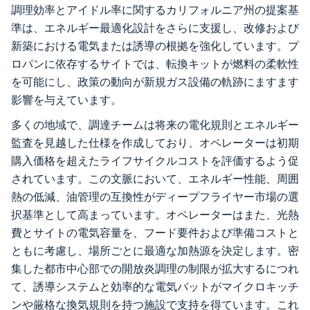
調理効率とアイドル率に関するカリフォルニア州の提案基
準は、エネルギー最適化設計をさらに支援し、改修および
新築における電気または誘導の根拠を強化しています。プ
ロパンに依存するサイトでは、転換キットが燃料の柔軟性
を可能にし、政策の動向が新規ガス設備の軌跡にますます
影響を与えています。
多くの地域で、調達チームは将来の電化規則とエネルギー
監査を見越した仕様を作成しており、オペレーターは初期
購入価格を超えたライフサイクルコストを評価するよう促
されています。この文脈において、エネルギー性能、周囲
熱の低減、油管理の互換性がディープフライヤー市場の選
択基準として高まっています。オペレーターはまた、光熱
費とサイトの電気容量を、フード要件および準備コストと
ともに考慮し、場所ごとに最適な加熱源を決定します。密
集した都市中心部での開放炎調理の制限が拡大するにつれ
て、誘導システムと効率的な電気バットがマイクロキッチ
ンや厳格な換気規則を持つ施設で支持を得ています。これ