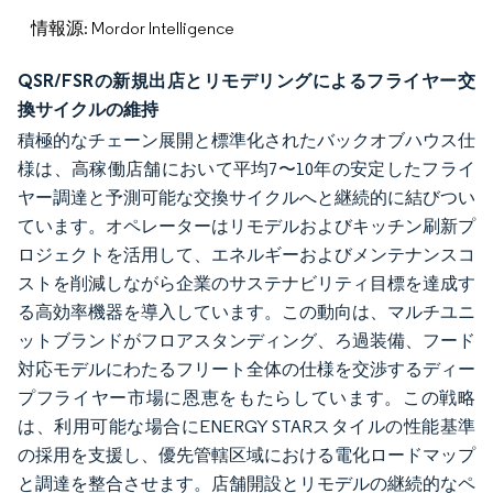
情報源: Mordor Intelligence
QSR/FSRの新規出店とリモデリングによるフライヤー交
換サイクルの維持
積極的なチェーン展開と標準化されたバックオブハウス仕
様は、高稼働店舗において平均7〜10年の安定したフライ
ヤー調達と予測可能な交換サイクルへと継続的に結びつい
ています。オペレーターはリモデルおよびキッチン刷新プ
ロジェクトを活用して、エネルギーおよびメンテナンスコ
ストを削減しながら企業のサステナビリティ目標を達成す
る高効率機器を導入しています。この動向は、マルチユニ
ットブランドがフロアスタンディング、ろ過装備、フード
対応モデルにわたるフリート全体の仕様を交渉するディー
プフライヤー市場に恩恵をもたらしています。この戦略
は、利用可能な場合にENERGY STARスタイルの性能基準
の採用を支援し、優先管轄区域における電化ロードマップ
と調達を整合させます。店舗開設とリモデルの継続的なペ