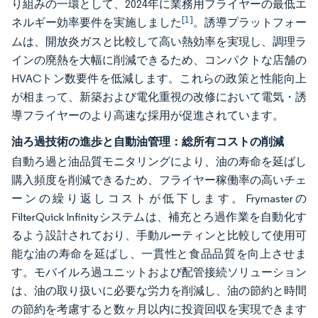
り組みの一環として、2024年に業務用フライヤーの最低エ
[1]
ネルギー効率要件を実施しました
。誘導プラットフォー
ムは、開放炎ガスと比較して高い熱効率を実現し、調理ラ
インの廃熱を大幅に削減できるため、コンパクトな店舗の
HVACトン数要件を低減します。これらの政策と性能向上
が相まって、新築および電化重視の改修において電気・誘
導フライヤーのより高速な採用が促進されています。
油ろ過技術の進歩と自動油管理：総所有コストの削減
自動ろ過と油品質モニタリングにより、油の寿命を延ばし
購入頻度を削減できるため、フライヤー稼働率の高いチェ
ーンの繰り返しコストが低下します。Frymasterの
FilterQuick Infinityシステムは、補充とろ過作業を自動化す
るよう設計されており、手動ルーティンと比較して使用可
能な油の寿命を延ばし、一貫性と食品品質を向上させま
す。モバイルろ過ユニットおよび配管接続ソリューション
は、油の取り扱いに必要な労力を削減し、油の節約と時間
の節約を考慮すると数ヶ月以内に投資回収を実現できます