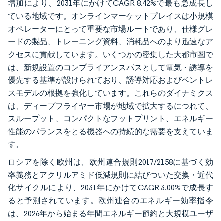
増加により、2031年にかけてCAGR 8.42%で最も急成長し
ている地域です。オンラインマーケットプレイスは小規模
オペレーターにとって重要な市場ルートであり、仕様グレ
ードの製品、トレーニング資料、消耗品へのより迅速なア
クセスに貢献しています。いくつかの密集した大都市圏で
は、新規設置のコンプライアンスパスとして電気・誘導を
優先する基準が設けられており、誘導対応およびベントレ
スモデルの根拠を強化しています。これらのダイナミクス
は、ディープフライヤー市場が地域で拡大するにつれて、
スループット、コンパクトなフットプリント、エネルギー
性能のバランスをとる機器への持続的な需要を支えていま
す。
ロシアを除く欧州は、欧州連合規則2017/2158に基づく効
率義務とアクリルアミド低減規則に結びついた交換・近代
化サイクルにより、2031年にかけてCAGR 3.00%で成長す
ると予測されています。欧州連合のエネルギー効率指令
は、2026年から始まる年間エネルギー節約と大規模ユーザ