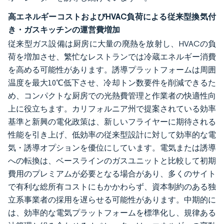
高エネルギーコストおよびHVAC負荷による従来型換気付
き・ガスキッチンの運営費増加
従来型ガス設備は厨房に大量の廃熱を放射し、HVACの負
荷を増加させ、繁忙なレストランでは冷蔵エネルギー消費
を高める可能性があります。誘導プラットフォームは周囲
温度を最大10℃低下させ、冷却トン数要件を削減できるた
め、コンパクトな厨房での光熱費管理と作業者の快適性向
上に役立ちます。カリフォルニア州で提案されている効率
基準と新興の電化政策は、新しいフライヤーに期待される
性能を引き上げ、低効率の従来型設計に対して効率的な電
気・誘導オプションを優位にしています。電気または誘導
への転換は、ベースラインのガスユニットと比較して初期
費用のプレミアムが必要となる場合があり、多くのサイト
で有利な総所有コストにもかかわらず、資本制約のある独
立系事業者の採用を遅らせる可能性があります。中期的に
は、効率的な電気プラットフォームを標準化し、規律ある