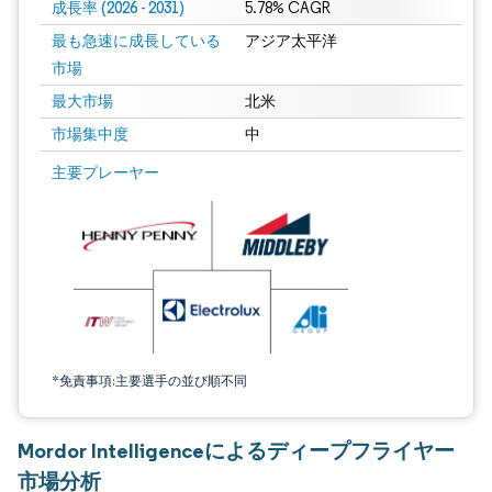
成長率 (2026 - 2031)
5.78% CAGR
最も急速に成長している
アジア太平洋
市場
最大市場
北米
市場集中度
中
画像 © Mordor Intelligence。再利用にはCC BY 4.0の表示が必要です。
主要プレーヤー
*免責事項:主要選手の並び順不同
Mordor Intelligenceによるディープフライヤー
市場分析