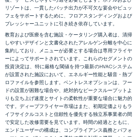
リゾートは、一貫したバッチ出力が不可欠な宴会やビュッ
フェをサポートするために、フロアスタンディングおよび
プレッシャーユニットに引き続き依存しています。
教育および医療を含む施設・ケータリング購入者は、清掃
しやすいデザインと文書化されたアレルゲン分離を中心に
集約しており、メニューが必要とする場合は専用フライヤ
ーによってサポートされています。これらのセグメントの
投資決定は、特に厳格な閾値を持つ最新のHVACシステム
が設置された施設において、エネルギー性能と騒音・熱プ
ロファイルを参照します。ベントレスオプションは、フー
ドの設置が困難な場合や、絶対的なピークスループットよ
りも立ち上げ速度とサイトの柔軟性が重要な場合に魅力的
です。ディープフライヤー市場はまた、初期定価よりもラ
イフサイクルコストと信頼性を優先する独立系事業者の間
で安定した改修需要を見ています。時間の経過とともに、
エンドユーザーの構成は、コンプライアンス義務とパフォ