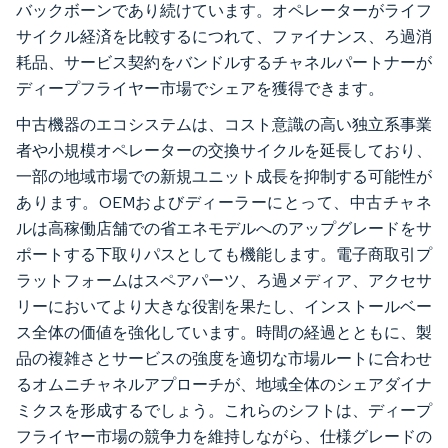
バックボーンであり続けています。オペレーターがライフ
サイクル経済を比較するにつれて、ファイナンス、ろ過消
耗品、サービス契約をバンドルするチャネルパートナーが
ディープフライヤー市場でシェアを獲得できます。
中古機器のエコシステムは、コスト意識の高い独立系事業
者や小規模オペレーターの交換サイクルを延長しており、
一部の地域市場での新規ユニット成長を抑制する可能性が
あります。OEMおよびディーラーにとって、中古チャネ
ルは高稼働店舗での省エネモデルへのアップグレードをサ
ポートする下取りパスとしても機能します。電子商取引プ
ラットフォームはスペアパーツ、ろ過メディア、アクセサ
リーにおいてより大きな役割を果たし、インストールベー
ス全体の価値を強化しています。時間の経過とともに、製
品の複雑さとサービスの強度を適切な市場ルートに合わせ
るオムニチャネルアプローチが、地域全体のシェアダイナ
ミクスを形成するでしょう。これらのシフトは、ディープ
フライヤー市場の競争力を維持しながら、仕様グレードの