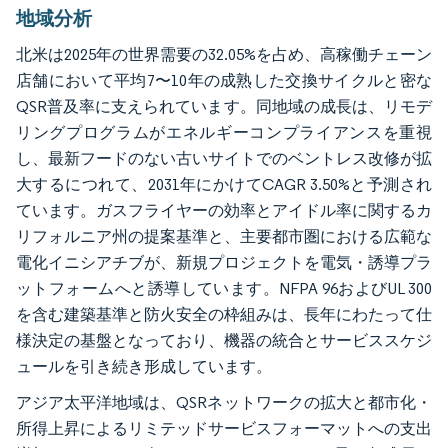
地域分析
北米は2025年の世界需要の32.05%を占め、高稼働チェーン
店舗において平均7〜10年の成熟した交換サイクルと密な
QSR普及率に支えられています。同地域の成長は、リモデ
リングプログラムがエネルギーコンプライアンスを重視
し、最新フードのない古いサイトでのベントレス改修が拡
大するにつれて、2031年にかけてCAGR 3.50%と予測され
ています。ガスフライヤーの効率とアイドル率に関するカ
リフォルニア州の提案基準と、主要都市圏における広範な
電化イニシアチブが、新規プロジェクトを電気・誘導プラ
ットフォームへと誘導しています。NFPA 96およびUL 300
を含む建築基準と防火安全の枠組みは、長年にわたって仕
様決定の基盤となっており、機器の統合とサービススケジ
ュールを引き続き形成しています。
アジア太平洋地域は、QSRネットワークの拡大と都市化・
所得上昇によるリミテッドサービスフォーマットへの支出