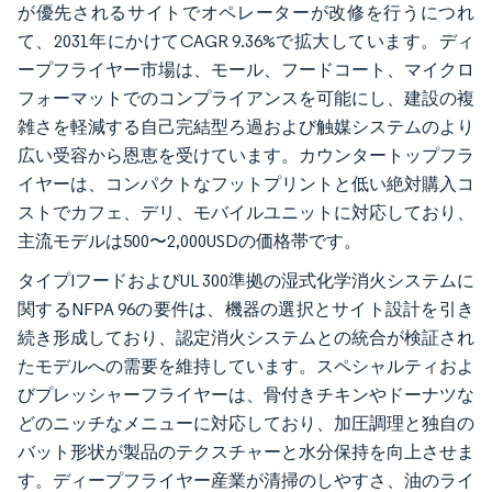
が優先されるサイトでオペレーターが改修を行うにつれ
て、2031年にかけてCAGR 9.36%で拡大しています。ディ
ープフライヤー市場は、モール、フードコート、マイクロ
フォーマットでのコンプライアンスを可能にし、建設の複
雑さを軽減する自己完結型ろ過および触媒システムのより
広い受容から恩恵を受けています。カウンタートップフラ
イヤーは、コンパクトなフットプリントと低い絶対購入コ
ストでカフェ、デリ、モバイルユニットに対応しており、
主流モデルは500〜2,000USDの価格帯です。
タイプIフードおよびUL 300準拠の湿式化学消火システムに
関するNFPA 96の要件は、機器の選択とサイト設計を引き
続き形成しており、認定消火システムとの統合が検証され
たモデルへの需要を維持しています。スペシャルティおよ
びプレッシャーフライヤーは、骨付きチキンやドーナツな
どのニッチなメニューに対応しており、加圧調理と独自の
バット形状が製品のテクスチャーと水分保持を向上させま
す。ディープフライヤー産業が清掃のしやすさ、油のライ