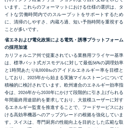
います。これらのフォーマットにおける仕様の選択は、タ
イトな労働時間内でのスループットをサポートするため
に、清掃のしやすさ、内蔵ろ過、短い予熱時間を重視する
ことが多いです。
省エネおよび電化政策による電気・誘導プラットフォーム
の採用加速
カリフォルニア州で提案されている業務用フライヤー基準
は、標準バット式ガスモデルに対して最低56%の調理効率
と1時間あたり8,000Btuのアイドルエネルギー率を目標と
しており、2025年から始まる実施マイルストーンについて
積極的に検討されています。欧州連合のエネルギー効率指
令は、2026年から2030年にかけて段階的に引き上げられる
年間最終用途節約を要求しており、大規模ユーザーに対す
るエネルギー監査を推進することで、フードサービスにお
ける高効率機器へのアップグレードの根拠を強化していま
す。スイスは、専門厨房の性能向上を目的とした広範な取