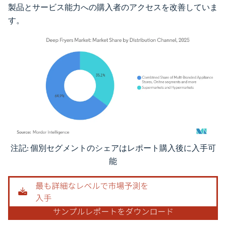
製品とサービス能力への購入者のアクセスを改善していま
す。
注記: 個別セグメントのシェアはレポート購入後に入手可
画像 © Mordor Intelligence。再利用にはCC BY 4.0の表示が必要です。
能