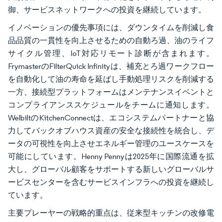
御、サービスネットワークへの投資を継続しています。
イノベーションの優先事項には、ダウンタイムを削減し食
品品質の一貫性を向上させるための自動ろ過、油のライフ
サイクル管理、IoT対応リモート診断が含まれます。
FrymasterのFilterQuick Infinityは、補充とろ過ワークフロー
を自動化して油の寿命を延ばし手動処理リスクを削減する
一方、接続型プラットフォームはメンテナンスイベントと
コンプライアンススケジュールをチームに通知します。
WelbiltのKitchenConnectは、エコシステムパートナーと協
力してバックオブハウス資産の安全な接続性を統合し、デ
ータの可視性を向上させエネルギー管理のユースケースを
可能にしています。Henny Pennyは2025年に国際流通を拡
大し、グローバル顧客をサポートする新しいグローバルサ
ービスセンターを含むサービスインフラへの投資を継続し
ています。
主要プレーヤーの戦略的重点は、従来型キッチンの改修電