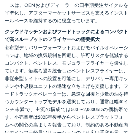
ースは、OEMおよびディーラーの四半期受注サイクルを
平準化し、アフターマーケットサービスを支えるインスト
ールベースを維持するのに役立っています。
クラウドキッチンおよびフードトラックによるコンパクト
で高スループットのフライヤーへの需要拡大
都市型デリバリーフォーマットおよびモバイルオペレーシ
ョンは、地域の換気規制を回避し、許可リスクを低減する
コンパクト、ベントレス、モジュラーフライヤーを優先し
ています。触媒ろ過を統合したベントレスフライヤーは、
非従来型サイトへの設置を可能にし、デリバリー専用キッ
チンや小規模ユニットの迅速な立ち上げを支援します。フ
ードトラックオペレーターは、急速な回復と少量の油を持
つカウンタートップモデルを選択しており、通常は幅30イ
ンチ未満で、主流の構成では500〜2,000USDの価格帯で
す。小売業者は2025年後半からベントレスプラットフォー
ムへの関心の高まりを報告しており、制約のある不動産向
けのインフラ軽量ソリューションのより広い受容を示して