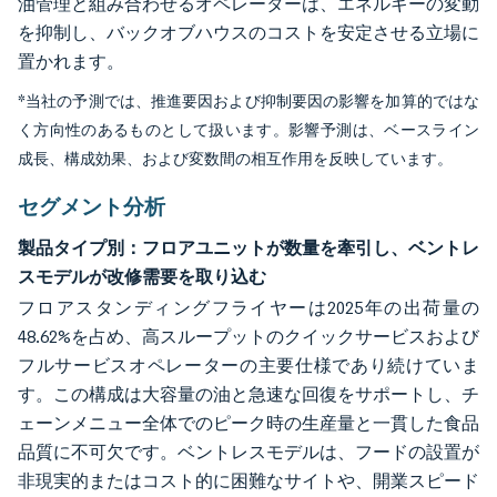
油管理と組み合わせるオペレーターは、エネルギーの変動
を抑制し、バックオブハウスのコストを安定させる立場に
置かれます。
*当社の予測では、推進要因および抑制要因の影響を加算的ではな
く方向性のあるものとして扱います。影響予測は、ベースライン
成長、構成効果、および変数間の相互作用を反映しています。
セグメント分析
製品タイプ別：フロアユニットが数量を牽引し、ベントレ
スモデルが改修需要を取り込む
フロアスタンディングフライヤーは2025年の出荷量の
48.62%を占め、高スループットのクイックサービスおよび
フルサービスオペレーターの主要仕様であり続けていま
す。この構成は大容量の油と急速な回復をサポートし、チ
ェーンメニュー全体でのピーク時の生産量と一貫した食品
品質に不可欠です。ベントレスモデルは、フードの設置が
非現実的またはコスト的に困難なサイトや、開業スピード