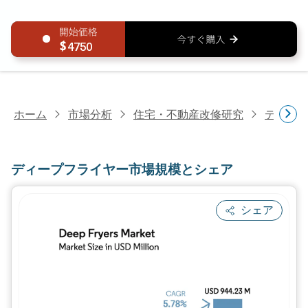
4750
ホーム
市場分析
住宅・不動産改修研究
ディー
ディープフライヤー市場規模とシェア
シェア