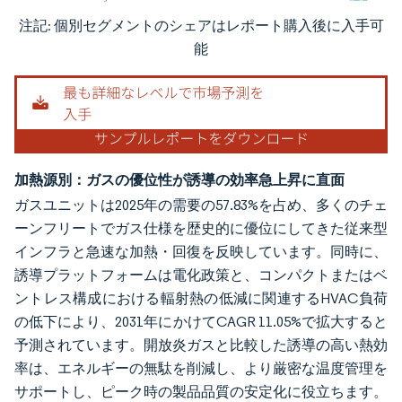
注記: 個別セグメントのシェアはレポート購入後に入手可
画像 © Mordor Intelligence。再利用にはCC BY 4.0の表示が必要です。
能
加熱源別：ガスの優位性が誘導の効率急上昇に直面
ガスユニットは2025年の需要の57.83%を占め、多くのチェ
ーンフリートでガス仕様を歴史的に優位にしてきた従来型
インフラと急速な加熱・回復を反映しています。同時に、
誘導プラットフォームは電化政策と、コンパクトまたはベ
ントレス構成における輻射熱の低減に関連するHVAC負荷
の低下により、2031年にかけてCAGR 11.05%で拡大すると
予測されています。開放炎ガスと比較した誘導の高い熱効
率は、エネルギーの無駄を削減し、より厳密な温度管理を
サポートし、ピーク時の製品品質の安定化に役立ちます。