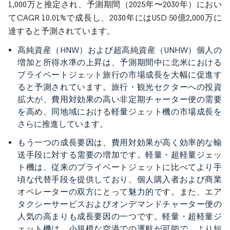
1,000万と推定され、予測期間（2025年〜2030年）におい
てCAGR 10.01%で成長し、2030年にはUSD 50億2,000万に
達すると予測されています。
高純資産（HNW）および超高純資産（UNHW）個人の
増加と所得水準の上昇は、予測期間中に北米における
プライベートジェット旅行の市場成長を大幅に促進す
ると予測されています。旅行・観光セクターへの投資
拡大が、費用対効果の高い非定期チャーター便の需要
を高め、同地域における軽量ジェット機の市場成長を
さらに推進しています。
もう一つの成長要因は、費用対効果が高く効率的な輸
送手段に対する需要の増加です。軽量・超軽量ジェッ
ト機は、従来のプライベートジェットに比べてより手
頃な代替手段を提供しており、個人購入者および商業
オペレーターの双方にとって魅力的です。また、エア
タクシーサービスおよびオンデマンドチャーター便の
人気の高まりも成長要因の一つです。軽量・超軽量ジ
ェット機は、小規模な空港での運航が可能で、より短