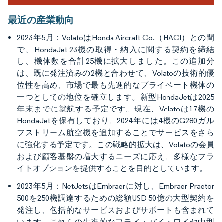
最近の産業動向
2023年5月：VolatoはHonda Aircraft Co.（HACI）との間
で、HondaJet 23機の取得・納入に関する契約を締結
し、機体数を合計25機に拡大しました。この追加分
は、既に発注済みの2機と合わせて、Volatoの技術的優
位性を高め、市場で最も先進的なプライベート機体の
一つとしての地位を確立します。新型HondaJetは2025
年末までに就航する予定です。現在、Volatoは17機の
HondaJetを保有しており、2024年には4機のG280ガル
フストリーム航空機を追加することでサービスをさら
に強化する予定です。この戦略的拡大は、Volatoの会員
および顧客基盤の増大するニーズに応え、多様なフラ
イトオプションを提供することを目的としています。
2023年5月：NetJetsはEmbraerに対し、Embraer Praetor
500を250機調達するための総額USD 50億の大型契約を
発注し、包括的なサービスおよびサポートも含まれて
います。これらの先進的なフライ・バイ・ワイヤ中型