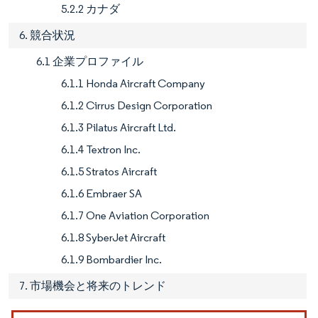
5.2.2 カナダ
6. 競合状況
6.1 企業プロファイル
6.1.1 Honda Aircraft Company
6.1.2 Cirrus Design Corporation
6.1.3 Pilatus Aircraft Ltd.
6.1.4 Textron Inc.
6.1.5 Stratos Aircraft
6.1.6 Embraer SA
6.1.7 One Aviation Corporation
6.1.8 SyberJet Aircraft
6.1.9 Bombardier Inc.
7. 市場機会と将来のトレンド