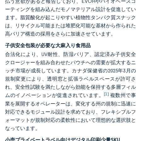
払う意欲があると報告しており、EVOHやバイオベースコ
ーティングを組み込んだモノマテリアル設計を促進してい
ます。脂質酸化が起こりやすい植物性タンパク質スナック
は、リサイクル可能または堆肥化可能な基材から作られた
高バリア構造の採用をさらに加速させています。
子供安全包装が必要な大麻入り食用品
合法化により、UV耐性、防湿バリア、認定済み子供安全
クロージャーを組み合わせたパウチへの需要が拡大するニ
ッチ市場が成長しています。カナダ保健省の2025年3月の
規制変更により、透明窓と拡張ラベルスペースが許可さ
れ、安全性試験を満たしながら効能を保持する多層フィル
[1]
ムのイノベーションが促進されています。
複数州で事
業を展開するオペレーターは、変化する州の規制に迅速に
対応できるモジュール設計を求めており、フレキシブルフ
ォーマットが規制対応の柔軟性において理想的な選択肢と
なっています。
小売プライベートラベル向けデジタル印刷少量SKU