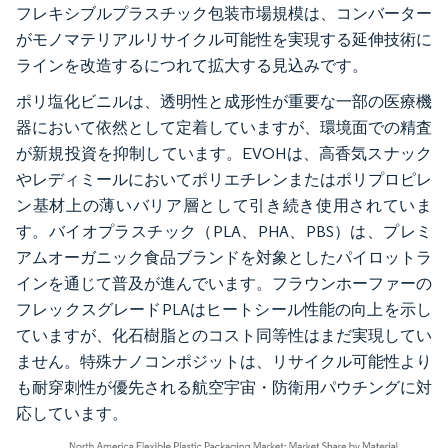
フレキシブルプラスチック包装市場規模は、コンバーター
がモノマテリアルリサイクル可能性を実現する延伸技術に
ラインを改造するにつれて拡大する見込みです。
ポリ塩化ビニルは、透明性と成形性が重要な一部の医療機
器において依然として定着していますが、環境面での精査
が新規投資を抑制しています。EVOHは、高香気スナック
やレディミールにおいてポリエチレンまたはポリプロピレ
ン基材上の薄いバリア層として引き続き使用されていま
す。バイオプラスチック（PLA、PHA、PBS）は、プレミ
アムオーガニック食品ブランドを対象としたパイロットラ
インを通じて普及が進んでいます。フラウンホーファーの
フレックスグレードPLAはヒートシール性能の向上を示し
ていますが、化石樹脂とのコスト同等性はまだ実現してい
ません。特殊ナノコンポジットは、リサイクル可能性より
も耐穿刺性が優先される航空宇宙・防衛用パウチングに対
応しています。