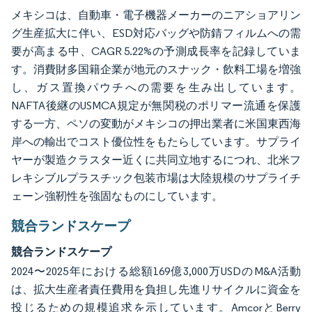
メキシコは、自動車・電子機器メーカーのニアショアリン
グ生産拡大に伴い、ESD対応バッグや防錆フィルムへの需
要が高まる中、CAGR 5.22%の予測成長率を記録していま
す。消費財多国籍企業が地元のスナック・飲料工場を増強
し、ガス置換パウチへの需要を生み出しています。
NAFTA後継のUSMCA規定が無関税のポリマー流通を保護
する一方、ペソの変動がメキシコの押出業者に米国東西海
岸への輸出でコスト優位性をもたらしています。サプライ
ヤーが製造クラスター近くに共同立地するにつれ、北米フ
レキシブルプラスチック包装市場は大陸規模のサプライチ
ェーン強靭性を強固なものにしています。
競合ランドスケープ
競合ランドスケープ
2024〜2025年における総額169億3,000万USDのM&A活動
は、拡大生産者責任費用を負担し先進リサイクルに資金を
投じるための規模追求を示しています。AmcorとBerry