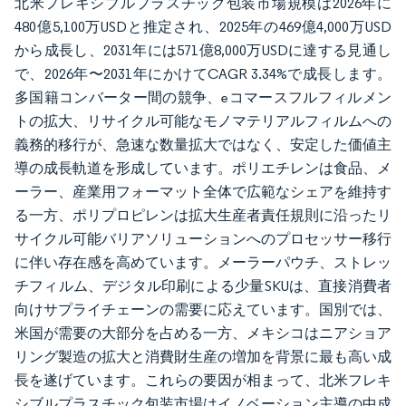
北米フレキシブルプラスチック包装市場規模は2026年に
480億5,100万USDと推定され、2025年の469億4,000万USD
から成長し、2031年には571億8,000万USDに達する見通し
で、2026年〜2031年にかけてCAGR 3.34%で成長します。
多国籍コンバーター間の競争、eコマースフルフィルメン
トの拡大、リサイクル可能なモノマテリアルフィルムへの
義務的移行が、急速な数量拡大ではなく、安定した価値主
導の成長軌道を形成しています。ポリエチレンは食品、メ
ーラー、産業用フォーマット全体で広範なシェアを維持す
る一方、ポリプロピレンは拡大生産者責任規則に沿ったリ
サイクル可能バリアソリューションへのプロセッサー移行
に伴い存在感を高めています。メーラーパウチ、ストレッ
チフィルム、デジタル印刷による少量SKUは、直接消費者
向けサプライチェーンの需要に応えています。国別では、
米国が需要の大部分を占める一方、メキシコはニアショア
リング製造の拡大と消費財生産の増加を背景に最も高い成
長を遂げています。これらの要因が相まって、北米フレキ
シブルプラスチック包装市場はイノベーション主導の中成