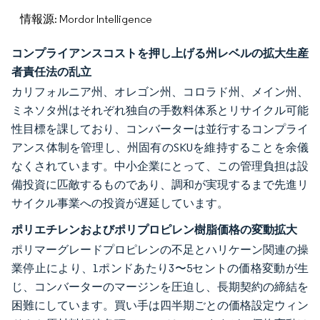
情報源: Mordor Intelligence
コンプライアンスコストを押し上げる州レベルの拡大生産
者責任法の乱立
カリフォルニア州、オレゴン州、コロラド州、メイン州、
ミネソタ州はそれぞれ独自の手数料体系とリサイクル可能
性目標を課しており、コンバーターは並行するコンプライ
アンス体制を管理し、州固有のSKUを維持することを余儀
なくされています。中小企業にとって、この管理負担は設
備投資に匹敵するものであり、調和が実現するまで先進リ
サイクル事業への投資が遅延しています。
ポリエチレンおよびポリプロピレン樹脂価格の変動拡大
ポリマーグレードプロピレンの不足とハリケーン関連の操
業停止により、1ポンドあたり3〜5セントの価格変動が生
じ、コンバーターのマージンを圧迫し、長期契約の締結を
困難にしています。買い手は四半期ごとの価格設定ウィン