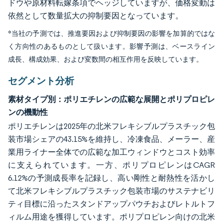
ドウや原材料転嫁条項でヘッジしていますが、価格変動は
依然として数量拡大の抑制要因となっています。
*当社の予測では、推進要因および抑制要因の影響を加算的ではな
く方向性のあるものとして扱います。影響予測は、ベースライン
成長、構成効果、および変数間の相互作用を反映しています。
セグメント分析
素材タイプ別：ポリエチレンの広範な展開とポリプロピレ
ンの機動性
ポリエチレンは2025年の北米フレキシブルプラスチック包
装市場シェアの43.15%を維持し、冷凍食品、メーラー、産
業用ライナー全体での広範な加工ウィンドウとコスト効率
に支えられています。一方、ポリプロピレンはCAGR
6.12%の予測成長率を記録し、高い剛性と耐熱性を活かし
て北米フレキシブルプラスチック包装市場のサステナビリ
ティ目標に沿ったスタンドアップパウチおよびレトルトフ
ィルム用途を獲得しています。ポリプロピレン向けの北米