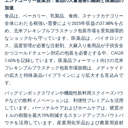
エンドユーザー産業別：食品の大量需要の継続と医薬品の
加速
食品は、ベーカリー、乳製品、食肉、スナックカテゴリー
全体にわたる根強い需要により2025年収益の37.88%を占
め、北米フレキシブルプラスチック包装市場を景気循環的
なショックから守っています。医薬品は、バイオロジク
ス、温度管理が必要な注射剤、大麻入り食用品が子供安全
かつコールドチェーン対応の包装を必要とする中、CAGR
7.65%を記録しています。医薬品フォーマット向けの北米
フレキシブルプラスチック包装市場規模は、メディケイド
の拡大と特殊薬品パイプラインにより拡大する見込みで
す。
バッグインボックスワインや機能性飲料用スクイーズパウ
チなどの飲料イノベーションは、利便性プレミアムを活用
しています。パーソナルケアおよびホームケアは、硬質ボ
トルの樹脂を最大70%削減するスタンドアップスパウトパ
ウチを活用しています。産業用化学品および農業用資材