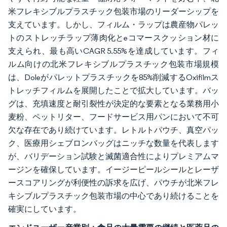
米フレキシブルプラスチック包装市場のリーダーシップを
支えています。しかし、フィルム・ラップは農産物パレッ
トのストレッチラップ薄肉化とeコマースクッション材に
支えられ、最も高いCAGR 5.55%を達成しています。フィ
ルム向けの北米フレキシブルプラスチック包装市場規模
は、Doleがパレットプラスチックを85%削減するOxifilmス
トレッチフィルムを展開したことで拡大しています。バッ
グは、充填速度と耐引裂性が決定的な要素となる業務用小
麦粉、ペットリター、フードサービス用パンにおいて不可
欠な存在であり続けています。レトルトパウチ、真空パッ
ク、医療用シェブロンバッグはニッチな数量を代表します
が、バリデーション試験と滅菌適合性によりプレミアムマ
ージンを確保しています。イージーピールシールとレーザ
ースコアリングが利便性の訴求を広げ、パウチが北米フレ
キシブルプラスチック包装市場の中心であり続けることを
確実にしています。