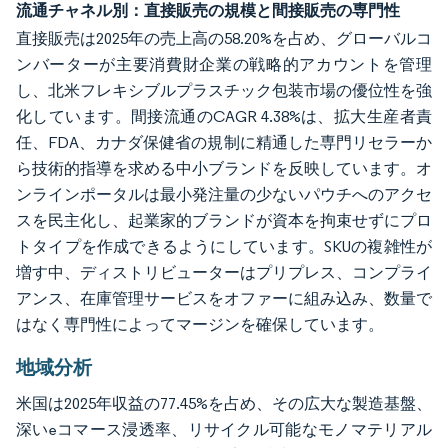
流通チャネル別：直接販売の規模と間接販売の専門性
直接販売は2025年の売上高の58.20%を占め、グローバルコ
ンバーターが主要消費財企業の戦略的アカウントを管理
し、北米フレキシブルプラスチック包装市場の優位性を強
化しています。間接流通のCAGR 4.38%は、拡大生産者責
任、FDA、カナダ保健省の規制に精通した専門リセラーか
ら技術的指導を求める中小ブランドを反映しています。オ
ンラインポータルは最小発注量の少ないパウチへのアクセ
スを民主化し、起業家的ブランドが資本を拘束せずにプロ
トタイプを作成できるようにしています。SKUの複雑性が
増す中、ディストリビューターはプリプレス、コンプライ
アンス、在庫管理サービスをオファーに組み込み、数量で
はなく専門性によってマージンを確保しています。
地域分析
米国は2025年収益の77.45%を占め、その広大な製造基盤、
深いeコマース浸透率、リサイクル可能なモノマテリアル