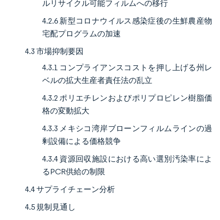
ルリサイクル可能フィルムへの移行
4.2.6 新型コロナウイルス感染症後の生鮮農産物
宅配プログラムの加速
4.3 市場抑制要因
4.3.1 コンプライアンスコストを押し上げる州レ
ベルの拡大生産者責任法の乱立
4.3.2 ポリエチレンおよびポリプロピレン樹脂価
格の変動拡大
4.3.3 メキシコ湾岸ブローンフィルムラインの過
剰設備による価格競争
4.3.4 資源回収施設における高い選別汚染率によ
るPCR供給の制限
4.4 サプライチェーン分析
4.5 規制見通し