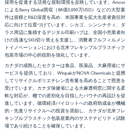
採用を促進する活発な規制環境を反映しています。Amcor
によるBerry Global買収（84億3,000万USD）などの大型案
件は規模とR&D深度を高め、米国事業を拡大生産者責任対
応に向けて位置づけています。シカゴ、シンシナティ、ダ
ラス周辺に集積するデジタル印刷ハブは、全国小売業者向
けの迅速なSKU切り替えを支援し、消費者フルフィルメン
トイノベーションにおける北米フレキシブルプラスチック
包装市場の中心的役割を強化しています。
カナダの成熟したセクターは食品、医薬品、大麻用途にサ
ービスを提供しており、WinpakがNOVA Chemicalsと提携
してリサイクルポリエチレン含有量を高めることで恩恵を
受けています。カナダ保健省による大麻透明窓に関する柔
軟な対応が、棚での差別化を目指したパウチの再設計を促
進しています。循環経済パイロットへの政府助成金が機械
的・先進リサイクルへの投資を奨励し、カナダが北米フレ
キシブルプラスチック包装産業内のサステナビリティ試験
場であり続けることを確保しています。