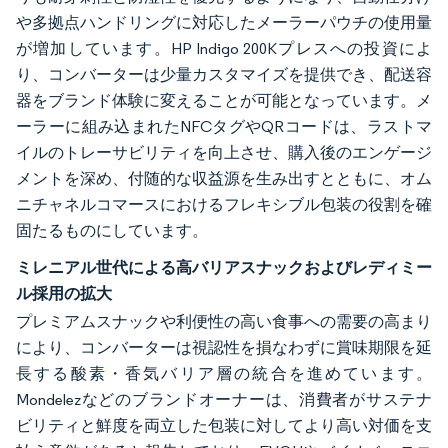
や多拠点ハンドリングに対応したメーラーパウチの使用量
が増加しています。HP Indigo 200Kプレスへの投資によ
り、コンバーターは少量カスタマイズを提供でき、配送容
器をブランド体験に変えることが可能となっています。メ
ーラーに組み込まれたNFCタグやQRコードは、ラストマ
イルのトレーサビリティを向上させ、購入後のエンゲージ
メントを深め、付随的な収益源を生み出すとともに、オム
ニチャネルコマースにおけるフレキシブル包装の役割を確
固たるものにしています。
ミレニアル世代による高バリアスナックおよびレディミー
ル採用の拡大
プレミアムスナックや利便性の高い食事への需要の高まり
により、コンバーターは視認性を損なわずに賞味期限を延
長する酸素・香気バリア層の統合を進めています。
Mondelezなどのブランドオーナーは、消費者がサステナ
ビリティと鮮度を両立した包装に対してより高い対価を支