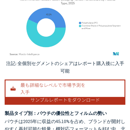
注記: 全個別セグメントのシェアはレポート購入後に入手
画像 © Mordor Intelligence。再利用にはCC BY 4.0の表示が必要です。
可能
製品タイプ別：パウチの優位性とフィルムの勢い
パウチは2025年に収益の45.10%を占め、ブランドが開封し
やすく再封可能な軽量・棚対応フォーマットを好む中、北