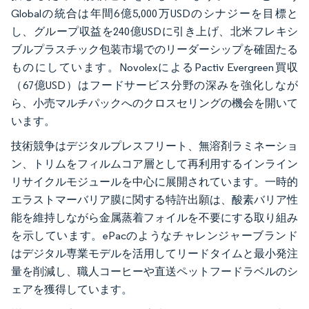
Globalの統合は年間6億5,000万USDのシナジーを目標と
し、グループ収益を240億USDに引き上げ、北米フレキシ
ブルプラスチック包装市場でのリーダーシップを確固たる
ものにしています。NovolexによるPactiv Evergreen買収
（67億USD）はフードサービス分野の深みを強化しなが
ら、小売マルチパックへのクロスセリングの機会を開いて
います。
技術競争はデジタルプレスフリート、無溶剤ラミネーショ
ン、トリムをフィルムコア層として再利用するインライン
リサイクルモジュールを中心に展開されています。一時的
エラストマーバリア膜に関する特許出願は、酸素バリア性
能を維持しながら金属蒸着フォイルを不要にする取り組み
を示しています。ePacのようなチャレンジャーブランド
はデジタル専業モデルを活用してリードタイムと最小発注
量を削減し、職人コーヒーや直送ペットフードラベルのシ
ェアを獲得しています。