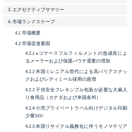
3. エグゼクティブサマリー
4. 市場ランドスケープ
4.1 市場概要
4.2 市場促進要因
4.2.1 eコマースフルフィルメントの急成長によ
るメーラーおよび保護パウチ需要の増加
4.2.2 米国ミレニアル世代による高バリアスナッ
クおよびレディミール採用の急増
4.2.3 子供安全フレキシブル包装が必要な大麻入
り食用品（カナダおよび米国各州）
4.2.4 小売プライベートラベル向けデジタル印刷
少量SKU
4.2.5 米国リサイクル義務化に伴うモノマテリア