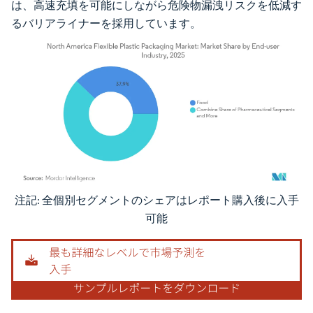
は、高速充填を可能にしながら危険物漏洩リスクを低減す
るバリアライナーを採用しています。
注記: 全個別セグメントのシェアはレポート購入後に入手
画像 © Mordor Intelligence。再利用にはCC BY 4.0の表示が必要です。
可能