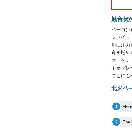
競合状
ベーコン
ンドイッ
用に注力
資を増やし
マーケテ
主要プレ
ことにも
北米ベ
Horm
The 