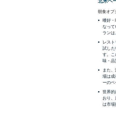
北米ベ
朝食オプ
嗜好・
なって
ランは
レスト
試した
す。こ
味・品
また、
場は成
ーのベ
世界的
おり、
は市場