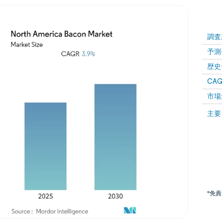
調査
予測
歴史
CAG
市場
主要
*免