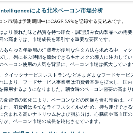
画像 © Mordor Intelligence。再利用にはCC BY 4.0の表示が必要です。
r Intelligenceによる北米ベーコン市場分析
コン市場は予測期間中にCAGR 3.9%を記録する見込みです。
はより優れた味と品質を持つ即食・調理済み食肉製品への需要
容の高まりは、市場成長を牽引する重要な要因です。
のあらゆる年齢層の消費者が便利な注文方法を求める中、マク
ズし、列に並ぶ時間を節約できるキオスクの導入に注力してい
のベーコン使用の人気を背景に、ベーコン市場は拡大していま
、クイックサービスレストランなどさまざまなフードサービ
れにより、フードサービス事業者は消費者基盤を拡大し、国内
を採用するようになりました。朝食時のベーコン需要の高まり
の食習慣の変化により、ベーコンなどの肉類を含む朝食は、パ
また、消費者は多忙なライフスタイルのため、持ち運びできる
に含まれる高いナトリウムおよび脂肪分は、心臓病や高血圧の
りが、ベーコン市場の成長を鈍化させています。