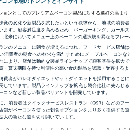
ーコン市場のトレンドとインサイト
ションとしてのプレミアムベーコン製品に対する選好の高まり
味覚の変化や新製品を試したいという欲求から、地域の消費者
います。顧客満足度を高めるため、バーガーキング、カールズ
、北米においてメニュー上のベーコンの選択肢を異なるフレー
ランのメニューに朝食が増えるにつれ、フードサービス店舗は
い消費者の朝食への欲求を満たすためにメープルベーコンな
れにより、店舗は動的な製品ラインナップで顧客基盤を拡大で
質・賞味期限を持つ利便性の高い食肉製品を認識・受容するよ
消費者がパレオダイエットやケトダイエットを採用することに
長しています。製品ラインナップを拡充し競合他社に先んじる
ーコンなど新しい製品バリアントを開発しています。
に、消費者はクイックサービスレストラン（QSR）などのフ
店舗がベーコンを使った朝食オプションをより多く提供する道
拡大の新たな道を切り開いています。