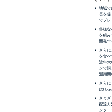
地域で
長を促
でプレ
多様な
を組み
開発す
さらに
を食べ
近年大
ンで購
測期間
さらに
はHu
さまざ
配達方
ンター