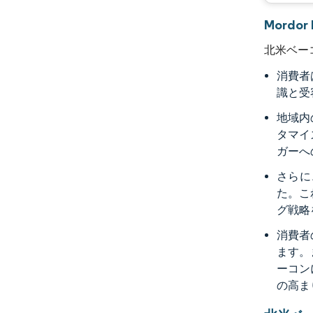
Mordo
北米ベー
消費者
識と受
地域内
タマイ
ガーへ
さらに
た。こ
グ戦略
消費者
ます。
ーコン
の高ま