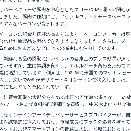
はバーベキューや豚肉を中心としたグローバル料理への関心が
しました。豚肉の種類には、アップルウッドスモークベーコン
ミアムなベーコンが含まれます。
ベーコンの消費と選好の高まりにより、ベーコンメーカーは増
合わせた新製品を開発できるようになりました。さらに、メー
るためにさまざまなプロセスの採用にも注力しています。
、新鮮な食品の摂取にはいくつかの健康上のプラス効果があり
ていますが、主に体調を良くし、エネルギーを高めるためです
幅に増加しています。例えば、2021年に米国でのマッキンゼ
入し、次いで65%がデリミートをオンラインで購入しました
中に拡大すると予想されています。
、消費者基盤の大部分を占める米国の若年層の多さが、この成長をさらに
goのフードおよび食料品配達部門を買収し、中米およびカリブ
まなオンラインフードデリバリーサービスプロバイダーが、自
法を試験的に導入しており、市場成長にプラスの影響を与えて
ネットおよびスマートフォンの普及拡大は、地域におけるオン