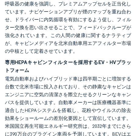
呼吸器の健康を強調し、プレミアムアップセルを正当化し
ています。ナビゲーションアプリが煙のマップを重ね合わ
せ、ドライバーに内気循環を有効にするよう促し、フィル
ター交換を思い出させることで、フィードバックループが
強化されています。この人間の健康に関するナラティブ
が、キャビンメディアを北米自動車用エアフィルター市場
の中核として定着させています。
専用HEPAキャビンフィルターを採用するEV・HVプラッ
トフォーム
電気自動車およびハイブリッド車は四半期ごとに増加する
台数で北米市場に投入されており、その静粛なキャビンは
エンジニアに空気の清潔さを際立たせるクリーンなキャン
バスを提供しています。自動車メーカーは医療機器基準に
適合したHEPAシステムを搭載し、花粉やウイルスの除去
効果をショールームの差別化要因として宣伝しています。
米国国立再生可能エネルギー研究所は、2032年までにさら
に390万台のプラグイン車両を予測しています。BEVはエ