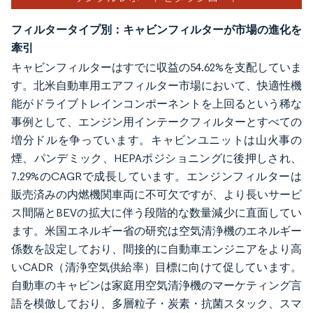
フィルタータイプ別：キャビンフィルターが市場の進化を
牽引
キャビンフィルターはすでに収益の54.62%を支配していま
す。北米自動車用エアフィルター市場において、快適性機
能がドライブトレインコンポーネントを上回るという稀な
事例として、エンジン用インテークフィルターとすべての
増分ドルを争っています。キャビンユニットは山火事の
煙、パンデミック、HEPAポジショニングに後押しされ、
7.29%のCAGRで成長しています。エンジンフィルターは
販売済みの内燃機関車両に不可欠ですが、より長いサービ
ス間隔とBEVの拡大に伴う段階的な数量減少に直面してい
ます。米国エネルギー省の研究は空気清浄機のエネルギー
係数を設定しており、間接的に自動車エンジニアをより高
いCADR（清浄空気供給率）目標に向けて促しています。
自動車のキャビンは家庭用空気清浄機のマーケティング言
語を模倣しており、多層粒子・炭素・抗菌スタック、スマ