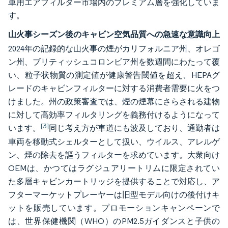
車用エアフィルター市場内のプレミアム層を強化していま
す。
山火事シーズン後のキャビン空気品質への急速な意識向上
2024年の記録的な山火事の煙がカリフォルニア州、オレゴ
ン州、ブリティッシュコロンビア州を数週間にわたって覆
い、粒子状物質の測定値が健康警告閾値を超え、HEPAグ
レードのキャビンフィルターに対する消費者需要に火をつ
けました。州の政策審査では、煙の煙幕にさらされる建物
に対して高効率フィルタリングを義務付けるようになって
[3]
います。
同じ考え方が車道にも波及しており、通勤者は
車両を移動式シェルターとして扱い、ウイルス、アレルゲ
ン、煙の除去を謳うフィルターを求めています。大衆向け
OEMは、かつてはラグジュアリートリムに限定されてい
た多層キャビンカートリッジを提供することで対応し、ア
フターマーケットプレーヤーは旧型モデル向けの後付けキ
ットを販売しています。プロモーションキャンペーンで
は、世界保健機関（WHO）のPM2.5ガイダンスと子供の