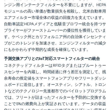
ンジン用インテークフィルターを不要にしますが、HEPA
モジュールの高い単価が数量損失を相殺し、北米自動車用
エアフィルター市場全体の収益の回復力を支えています。
自動車認定HEPAメディアと低騒音ブロワー統合を持つサ
プライヤーがファーストムーバーの優位性を獲得していま
す。ケベック州とカリフォルニア州の自治体インセンティ
ブがこのトレンドを加速させ、エンジンフィルターの減少
にもかかわらず中期的な成長を確保しています。
予測交換アプリとのIoT対応スマートフィルターの統合
コネクテッドフィルターはRFIDタグまたはブルートゥー
スセンサーを内蔵し、時間経過に伴う差圧を測定して、残
余寿命の推定値をスマートフォンアプリやフリートダッシ
ュボードに送信します。オースティン、シアトル、トロン
トなどのテクノロジー先進都市でのパイロットプログラム
では、フリートが詰まったフィルターを予防的に交換する
ことで5%の燃費向上が実証されています。データの収益