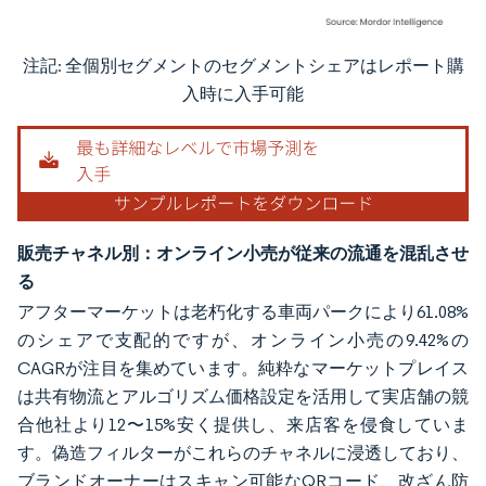
注記: 全個別セグメントのセグメントシェアはレポート購
画像 © Mordor Intelligence。再利用にはCC BY 4.0の表示が必要です。
入時に入手可能
販売チャネル別：オンライン小売が従来の流通を混乱させ
る
アフターマーケットは老朽化する車両パークにより61.08%
のシェアで支配的ですが、オンライン小売の9.42%の
CAGRが注目を集めています。純粋なマーケットプレイス
は共有物流とアルゴリズム価格設定を活用して実店舗の競
合他社より12〜15%安く提供し、来店客を侵食していま
す。偽造フィルターがこれらのチャネルに浸透しており、
ブランドオーナーはスキャン可能なQRコード、改ざん防