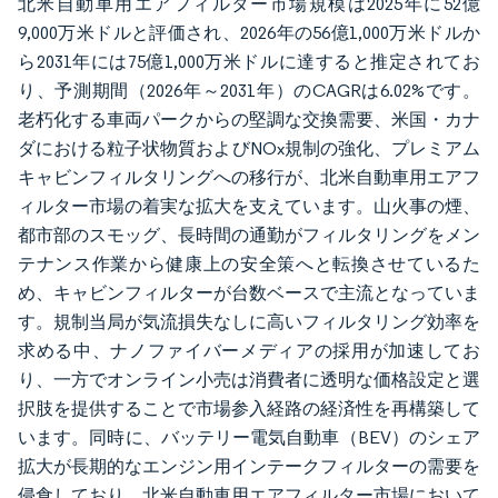
北米自動車用エアフィルター市場規模は2025年に52億
9,000万米ドルと評価され、2026年の56億1,000万米ドルか
ら2031年には75億1,000万米ドルに達すると推定されてお
り、予測期間（2026年～2031年）のCAGRは6.02%です。
老朽化する車両パークからの堅調な交換需要、米国・カナ
ダにおける粒子状物質およびNOx規制の強化、プレミアム
キャビンフィルタリングへの移行が、北米自動車用エアフ
ィルター市場の着実な拡大を支えています。山火事の煙、
都市部のスモッグ、長時間の通勤がフィルタリングをメン
テナンス作業から健康上の安全策へと転換させているた
め、キャビンフィルターが台数ベースで主流となっていま
す。規制当局が気流損失なしに高いフィルタリング効率を
求める中、ナノファイバーメディアの採用が加速してお
り、一方でオンライン小売は消費者に透明な価格設定と選
択肢を提供することで市場参入経路の経済性を再構築して
います。同時に、バッテリー電気自動車（BEV）のシェア
拡大が長期的なエンジン用インテークフィルターの需要を
侵食しており、北米自動車用エアフィルター市場において