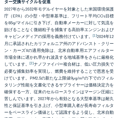
ター交換サイクルを促進
2027年から2032年モデルイヤーを対象とした米国環境保護
庁（EPA）の小型・中型車基準は、フリート平均CO₂目標
を85g/マイルに引き下げ、自動車メーカーに対して気流を
妨げることなく微細粒子を捕集する高効率エンジンおよび
[1]
キャビンメディアの採用を義務付けています。
2024年12
月に承認されたカリフォルニア州のアドバンスト・クリー
ン・カーズIIの適用免除は、北米自動車用エアフィルター
市場全体に遅かれ早かれ波及する地域基準をさらに厳格化
[2]
しています。
ナノファイバー複合材は、低い圧力損失で
必要な捕集効率を実現し、燃費を維持することで恩恵を受
けています。PM2.5の新たな上限値9µg/m³の下でのフィル
タリング性能を文書化できるサプライヤーは価格決定力を
確保する一方、従来のセルロースラインはマージン圧縮に
苦しんでいます。2027年から有効となる大型車基準は耐久
性と保証基準を引き上げ、小型車購入者が長寿命フィルタ
ーをベースライン価値として認識するよう促し、北米自動