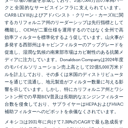
ター市場の基盤を形成しており、2億7,500万台の車両パー
クと全国的なサービスインフラに支えられています。
CARB LEV IIIおよびアドバンスト・クリーン・カーズIIに関
するカリフォルニア州のリーダーシップは先行指標として
機能し、OEMが二重仕様を運用するのではなく全州で高
効率フィルターを標準化するよう促しています。山火事が
多発する西部州はキャビンフィルターのアップグレードを
促進し、湿潤な気候の南東部市場はカビ耐性のある抗菌メ
ディアに注力しています。Donaldson Companyは2024年度
のモバイルソリューション売上高として22億5,000万米ド
ルを計上しており、その多くは米国のディストリビュータ
ーを通じて流通し、地元製造がフィルター数量に与える影
響を示しています。しかし、特にカリフォルニア州とワシ
ントン州での早期BEV普及は長期的なエンジンフィルター
台数を侵食しており、サプライヤーはHEPAおよびHVAC
補助フィルターへのピボットを余儀なくされています。
メキシコは2031年に向けて7.38%のCAGRで最も急成長す