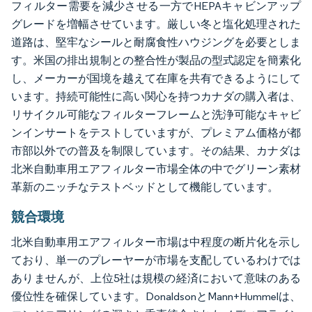
フィルター需要を減少させる一方でHEPAキャビンアップ
グレードを増幅させています。厳しい冬と塩化処理された
道路は、堅牢なシールと耐腐食性ハウジングを必要としま
す。米国の排出規制との整合性が製品の型式認定を簡素化
し、メーカーが国境を越えて在庫を共有できるようにして
います。持続可能性に高い関心を持つカナダの購入者は、
リサイクル可能なフィルターフレームと洗浄可能なキャビ
ンインサートをテストしていますが、プレミアム価格が都
市部以外での普及を制限しています。その結果、カナダは
北米自動車用エアフィルター市場全体の中でグリーン素材
革新のニッチなテストベッドとして機能しています。
競合環境
北米自動車用エアフィルター市場は中程度の断片化を示し
ており、単一のプレーヤーが市場を支配しているわけでは
ありませんが、上位5社は規模の経済において意味のある
優位性を確保しています。DonaldsonとMann+Hummelは、