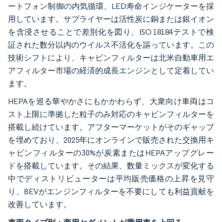
ートフォン制御の内気循環、LED寿命インジケーターを採
用しています。サプライヤーは活性炭に銅または銀イオン
を含浸させることで差別化を図り、ISO 18184テストで検
証された数分以内のウイルス不活化を謳っています。この
技術シフトにより、キャビンフィルターは北米自動車用エ
アフィルター市場の経済的成長エンジンとして定着してい
ます。
HEPAを巡る華やかさにもかかわらず、大衆向け車両はコ
スト上限に準拠した粒子のみ対応のキャビンフィルターを
搭載し続けています。アフターマーケットがそのギャップ
を埋めており、2025年にオンラインで販売された交換用キ
ャビンフィルターの30%が炭素またはHEPAアップグレー
ドを搭載しています。その結果、数量ミックスが変化する
中でディストリビューターは平均販売価格の上昇を見守
り、BEVがエンジンフィルターを不要にしても利益貢献を
改善しています。