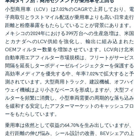
車両タイプ別：商用セグメントが乗用車を上回る
小型商用車（LCV）は7.02%のCAGRで上昇しており、電
子商取引とラストマイル配送が乗用車よりも高い日常走行
距離と粉塵暴露をもたらしていることが背景にあります。
メキシコの2024年における399万台への生産急増は、米国
とカナダへのLCV供給を強化し、輸出に組み込まれた
OEMフィルター数量を増加させています。LCV向け北米
自動車用エアフィルター市場規模は、フリートがサービス
間隔を延長しターボディーゼルインジェクターを保護する
高効率メディアを優先する中、年率7.02%で拡大すると予
測されています。大型商用トラック、建設機械、オフハイ
ウェイ機械はより小さなベースを形成しますが、大型フィ
ルターを頻繁に消費し、小型車両需要の周期的な落ち込み
を緩和する安定したアフターマーケットのキャッシュフロ
ーをもたらしています。
乗用車は依然として収益の64.70%を生み出していますが、
走行距離の伸び悩み、シール設計の改善、BEVシェアの上