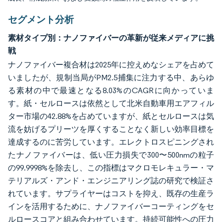
セグメント分析
素材タイプ別：ナノファイバーの革新が従来メディアに挑
戦
ナノファイバー複合材は2025年に控えめなシェアを占めて
いましたが、規制当局がPM2.5捕集に注力する中、あらゆ
る素材の中で最速となる8.03%のCAGRに向かっていま
す。紙・セルロースは依然として北米自動車用エアフィル
ター市場の42.88%を占めていますが、紙とセルロースは気
流を妨げるプリーツを厚くすることなく新しい効率目標を
達成するのに苦労しています。エレクトロスピニングされ
たナノファイバーは、低い圧力損失で300〜500nmの粒子
の99.9998%を除去し、この指標はマクロモレキュラー・マ
テリアルズ・アンド・エンジニアリング誌の研究で検証さ
れています。サプライヤーはコストを抑え、既存の生産ラ
インを活用するために、ナノファイバーコーティングをセ
ルロースコアと組み合わせています。持続可能性への圧力