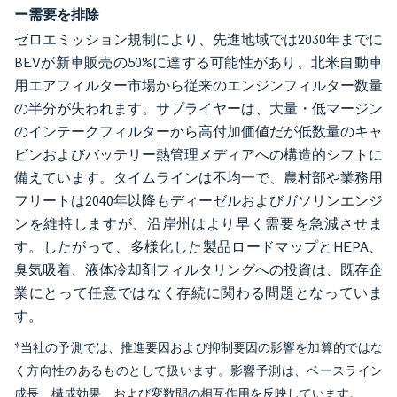
ー需要を排除
ゼロエミッション規制により、先進地域では2030年までに
BEVが新車販売の50%に達する可能性があり、北米自動車
用エアフィルター市場から従来のエンジンフィルター数量
の半分が失われます。サプライヤーは、大量・低マージン
のインテークフィルターから高付加価値だが低数量のキャ
ビンおよびバッテリー熱管理メディアへの構造的シフトに
備えています。タイムラインは不均一で、農村部や業務用
フリートは2040年以降もディーゼルおよびガソリンエンジ
ンを維持しますが、沿岸州はより早く需要を急減させま
す。したがって、多様化した製品ロードマップとHEPA、
臭気吸着、液体冷却剤フィルタリングへの投資は、既存企
業にとって任意ではなく存続に関わる問題となっていま
す。
*当社の予測では、推進要因および抑制要因の影響を加算的ではな
く方向性のあるものとして扱います。影響予測は、ベースライン
成長、構成効果、および変数間の相互作用を反映しています。