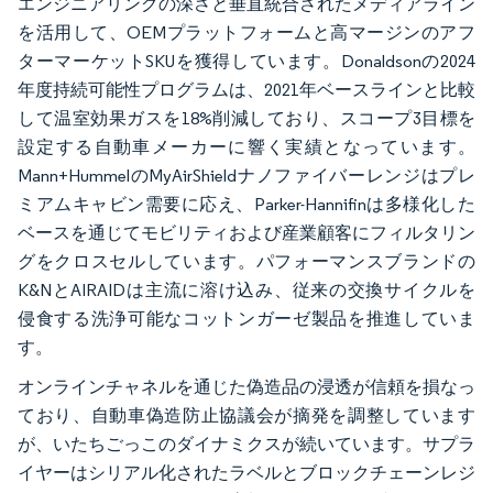
エンジニアリングの深さと垂直統合されたメディアライン
を活用して、OEMプラットフォームと高マージンのアフ
ターマーケットSKUを獲得しています。Donaldsonの2024
年度持続可能性プログラムは、2021年ベースラインと比較
して温室効果ガスを18%削減しており、スコープ3目標を
設定する自動車メーカーに響く実績となっています。
Mann+HummelのMyAirShieldナノファイバーレンジはプレ
ミアムキャビン需要に応え、Parker-Hannifinは多様化した
ベースを通じてモビリティおよび産業顧客にフィルタリン
グをクロスセルしています。パフォーマンスブランドの
K&NとAIRAIDは主流に溶け込み、従来の交換サイクルを
侵食する洗浄可能なコットンガーゼ製品を推進していま
す。
オンラインチャネルを通じた偽造品の浸透が信頼を損なっ
ており、自動車偽造防止協議会が摘発を調整しています
が、いたちごっこのダイナミクスが続いています。サプラ
イヤーはシリアル化されたラベルとブロックチェーンレジ