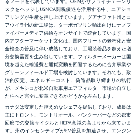
るノードを代表しています。OEMがサプライチェーンリ
スクをヘッジしUSMCA関税優遇を活用する中、ニアショ
アリングが生産を押し上げています。グアナファト州とコ
アウイラ州の新工場は、ターボガソリン輸出向けにナノフ
ァイバーメディア供給をオンサイトで統合しています。国
内アフターマーケット文化は、国内フリートの老朽化と安
全検査の普及に伴い成熟しており、工場装着品を超えた増
分交換需要を生み出しています。フィルターメーカーは国
境を越えた輸送費と通貨変動を回避するために合弁事業や
グリーンフィールド工場を検討しています。それでも、政
治的安定、エネルギーコスト、偽造品取り締まりの執行
が、メキシコが北米自動車用エアフィルター市場の自立し
た柱へと完全に変革できるかどうかを左右します。
カナダは安定した控えめなシェアを提供しており、成長は
主にトロント、モントリオール、バンクーバーなどの都市
回廊での交換サイクルとHEPA意識の高まりから来ていま
す。州のインセンティブがEV普及を加速させ、エンジン