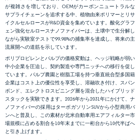
が複雑さを増しており、OEMがカーボンニュートラルな
サプライチェーンを追求する中、植物由来ポリマーとリサ
イクルセルロースがR&D資金を集めています。酸化グラフ
ェン強化セルロースナノファイバーは、土壌中で生分解し
ながら実験室テストで99.98%の捕集率を達成し、将来の主
流展開への道筋を示しています。
ポリプロピレンとパルプの価格変動は、ヘッジ戦略が弱い
中小企業を圧迫し、契約製造や専門ニッチへの移行を促し
ています。パルプ農園と樹脂工場を持つ垂直統合型多国籍
企業はコスト上の優位性を享受し、溶融吹き付け、スパン
ボンド、エレクトロスピニング層を混合したハイブリッド
スタックを実験できます。2026年から2031年にかけて、ナ
ノファイバーの採用はターボガソリンSUVから小型商用バ
ンへと普及し、この素材が北米自動車用エアフィルター市
場規模に占める割合を10年末までに一桁台から10代半ばへ
と引き上げます。