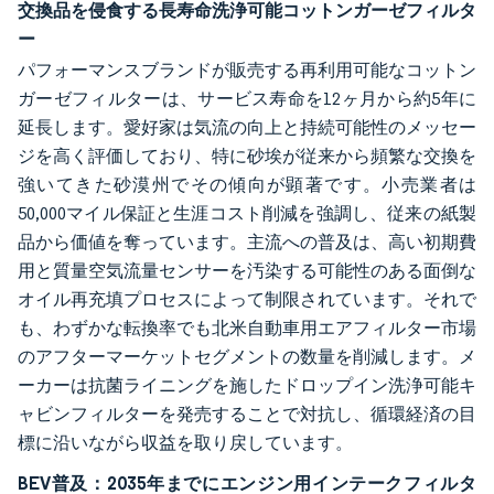
交換品を侵食する長寿命洗浄可能コットンガーゼフィルタ
ー
パフォーマンスブランドが販売する再利用可能なコットン
ガーゼフィルターは、サービス寿命を12ヶ月から約5年に
延長します。愛好家は気流の向上と持続可能性のメッセー
ジを高く評価しており、特に砂埃が従来から頻繁な交換を
強いてきた砂漠州でその傾向が顕著です。小売業者は
50,000マイル保証と生涯コスト削減を強調し、従来の紙製
品から価値を奪っています。主流への普及は、高い初期費
用と質量空気流量センサーを汚染する可能性のある面倒な
オイル再充填プロセスによって制限されています。それで
も、わずかな転換率でも北米自動車用エアフィルター市場
のアフターマーケットセグメントの数量を削減します。メ
ーカーは抗菌ライニングを施したドロップイン洗浄可能キ
ャビンフィルターを発売することで対抗し、循環経済の目
標に沿いながら収益を取り戻しています。
BEV普及：2035年までにエンジン用インテークフィルタ