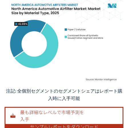
注記: 全個別セグメントのセグメントシェアはレポート購
画像 © Mordor Intelligence。再利用にはCC BY 4.0の表示が必要です。
入時に入手可能