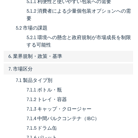
5.1.1 利便性と使いやすい包装への需要
5.1.2 消費者による少量個包装オプションへの需
要
5.2 市場の課題
5.2.1 環境への懸念と政府規制が市場成長を制限
する可能性
6. 業界規制・政策・基準
7. 市場区分
7.1 製品タイプ別
7.1.1 ボトル・瓶
7.1.2 トレイ・容器
7.1.3 キャップ・クロージャー
7.1.4 中間バルクコンテナ（IBC）
7.1.5 ドラム缶
7.1.6 パレット