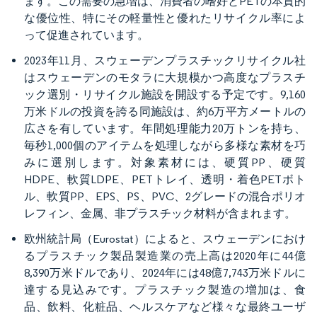
ます。この需要の急増は、消費者の嗜好とPETの本質的
な優位性、特にその軽量性と優れたリサイクル率によ
って促進されています。
2023年11月、スウェーデンプラスチックリサイクル社
はスウェーデンのモタラに大規模かつ高度なプラスチ
ック選別・リサイクル施設を開設する予定です。9,160
万米ドルの投資を誇る同施設は、約6万平方メートルの
広さを有しています。年間処理能力20万トンを持ち、
毎秒1,000個のアイテムを処理しながら多様な素材を巧
みに選別します。対象素材には、硬質PP、硬質
HDPE、軟質LDPE、PETトレイ、透明・着色PETボト
ル、軟質PP、EPS、PS、PVC、2グレードの混合ポリオ
レフィン、金属、非プラスチック材料が含まれます。
欧州統計局（Eurostat）によると、スウェーデンにおけ
るプラスチック製品製造業の売上高は2020年に44億
8,390万米ドルであり、2024年には48億7,743万米ドルに
達する見込みです。プラスチック製造の増加は、食
品、飲料、化粧品、ヘルスケアなど様々な最終ユーザ