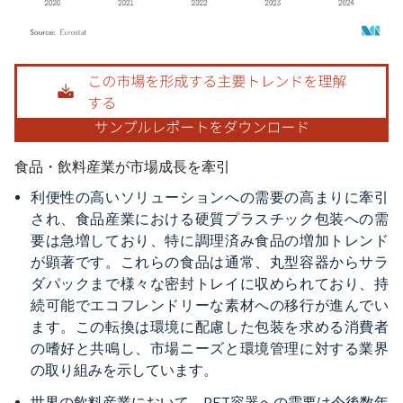
画像 © Mordor Intelligence。再利用にはCC BY 4.0の表示が必要です。
食品・飲料産業が市場成長を牽引
利便性の高いソリューションへの需要の高まりに牽引
され、食品産業における硬質プラスチック包装への需
要は急増しており、特に調理済み食品の増加トレンド
が顕著です。これらの食品は通常、丸型容器からサラ
ダパックまで様々な密封トレイに収められており、持
続可能でエコフレンドリーな素材への移行が進んでい
ます。この転換は環境に配慮した包装を求める消費者
の嗜好と共鳴し、市場ニーズと環境管理に対する業界
の取り組みを示しています。
世界の飲料産業において、PET容器への需要は今後数年