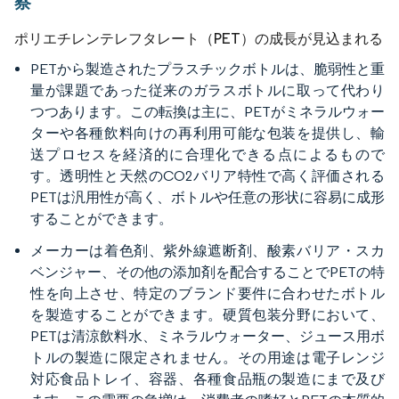
察
ポリエチレンテレフタレート（PET）の成長が見込まれる
PETから製造されたプラスチックボトルは、脆弱性と重
量が課題であった従来のガラスボトルに取って代わり
つつあります。この転換は主に、PETがミネラルウォー
ターや各種飲料向けの再利用可能な包装を提供し、輸
送プロセスを経済的に合理化できる点によるもので
す。透明性と天然のCO2バリア特性で高く評価される
PETは汎用性が高く、ボトルや任意の形状に容易に成形
することができます。
メーカーは着色剤、紫外線遮断剤、酸素バリア・スカ
ベンジャー、その他の添加剤を配合することでPETの特
性を向上させ、特定のブランド要件に合わせたボトル
を製造することができます。硬質包装分野において、
PETは清涼飲料水、ミネラルウォーター、ジュース用ボ
トルの製造に限定されません。その用途は電子レンジ
対応食品トレイ、容器、各種食品瓶の製造にまで及び