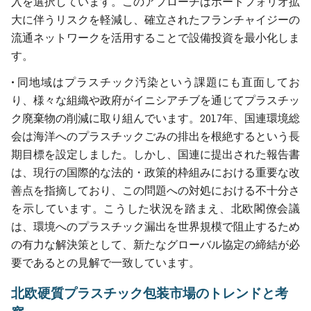
入を選択しています。このアプローチはポートフォリオ拡
大に伴うリスクを軽減し、確立されたフランチャイジーの
流通ネットワークを活用することで設備投資を最小化しま
す。
• 同地域はプラスチック汚染という課題にも直面してお
り、様々な組織や政府がイニシアチブを通じてプラスチッ
ク廃棄物の削減に取り組んでいます。2017年、国連環境総
会は海洋へのプラスチックごみの排出を根絶するという長
期目標を設定しました。しかし、国連に提出された報告書
は、現行の国際的な法的・政策的枠組みにおける重要な改
善点を指摘しており、この問題への対処における不十分さ
を示しています。こうした状況を踏まえ、北欧閣僚会議
は、環境へのプラスチック漏出を世界規模で阻止するため
の有力な解決策として、新たなグローバル協定の締結が必
要であるとの見解で一致しています。
北欧硬質プラスチック包装市場のトレンドと考