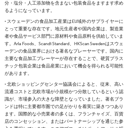
分・塩分・人工添加物を含まない包装食品をますます求め
るようになっています。
• スウェーデンの食品加工産業はEU域外のサプライヤーに
とって重要な存在です。地元生産者や国内企業は、製造業
者や食品サービス部門に原材料や食品原料を供給していま
す。Arla Foods、Scandi Standard、HKScan Swedenはスウェ
ーデンの食品業界における著名なプレーヤーです。国内に
主要な食品加工プレーヤーが存在することで、硬質プラス
チック包装企業は食品産業において機会を得られる可能性
があります。
• 北欧ショッピングセンター協議会によると、従来、高い
流通コストと北欧市場が小規模かつ分散しているという認
識が、市場参入の大きな障壁となっていました。著名ブラ
ンドは特に主要都市圏での足がかりを着実に築きつつあり
ます。国際的な小売業者の多くは、フランチャイズ、百貨
店のコンセッション、またはパートナーシップを通じた参