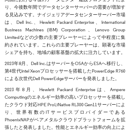
り、今後数年間でデータセンターサーバーの需要が増加す
る見込みです。ナイジェリアデータセンターサーバー市場
は、Dell Inc.、Hewlett Packard Enterprise、International
Business Machines (IBM) Corporation、Lenovo Group
Limitedなどの少数の主要プレーヤーによって中程度に集
約されています。これらの主要プレーヤーは、顕著な市場
シェアを持ち、地域の顧客基盤の拡大に注力しています。
2023年8月、Dell Inc.はサーバーをOSAからESAへ移行し、
第4世代Intel Xeonプロセッサーを搭載したPowerEdge R760
による次世代Dell PowerEdgeサーバーを発表しました。
2023年8月、Hewlett Packard Enterpriseは、Ampere
Computingのエネルギー効率の高いプロセッサーを搭載し
たクラウド対応HPE ProLiNative RL300 Gen11サーバーによ
り、世界有数のITサービスプロバイダーである
PhoenixNAPがベアメタルクラウドプラットフォームを拡
張したと発表しました。性能とエネルギー効率の向上によ