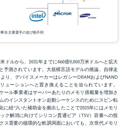
責事項:主要選手の並び順不同
万米ドルから、2031年までに460億9,000万米ドルへと拡大
記録すると予測されています。大規模言語モデルの推論、自律走
り、デバイスメーカーはレガシーDRAMおよびNAND
リューションへと置き換えることを迫られています。
ースケール事業者はサーバーあたりのメモリ搭載量を増加さ
ームのインスタントオン起動シーケンスのためにスピン転
化に紐づいた補助金を拠出したことで2025年にはメモリ
ック解消に向けてシリコン貫通ビア（TSV）容量への投
クス需要の循環的な軟調局面においても、次世代メモリ