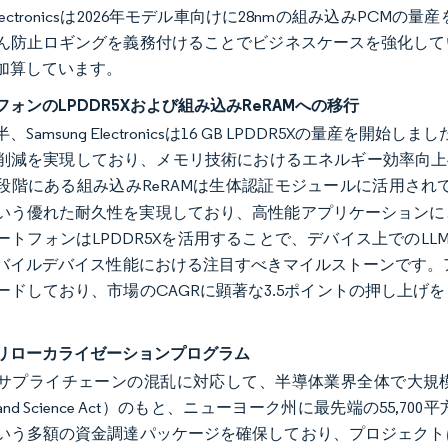
roelectronicsは2026年モデル車向けに28nmの組み込みPC
ん防止ロギングを義務付けることでビジネスケースを強化してい
加算しています。
ォンのLPDDR5Xおよび組み込みReRAMへの移行
半、Samsung Electronicsは16 GB LPDDR5Xの量産
削減を実現しており、メモリ技術におけるエネルギー効率向上へ
段階にある組み込みReRAMは生体認証モジュールに活用され
いう優れた耐久性を実現しており、高性能アプリケーションに
トフォンはLPDDR5Xを活用することで、デバイス上でのLLM推
バイルデバイス性能における注目すべきマイルストーンです。
ードしており、市場のCAGRに顕著な3.5ポイントの押し上
。
リローカライゼーションプログラム
サプライチェーンの混乱に対応して、半導体業界全体で大規模な
S and Science Act）のもと、ニューヨーク州に最先端の5
いう多額の資金調達パッケージを確保しており、プロジェクトは