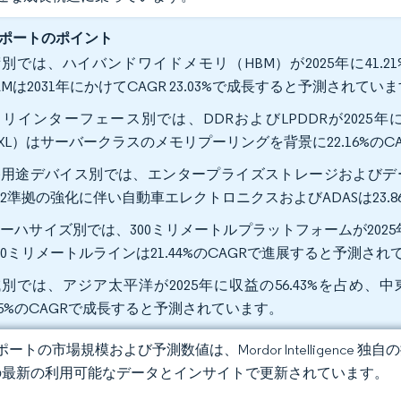
ポートのポイント
別では、ハイバンドワイドメモリ（HBM）が2025年に41
AMは2031年にかけてCAGR 23.03%で成長すると予測されてい
リインターフェース別では、DDRおよびLPDDRが2025年
XL）はサーバークラスのメモリプーリングを背景に22.16%の
用途デバイス別では、エンタープライズストレージおよびデータセ
262準拠の強化に伴い自動車エレクトロニクスおよびADASは23.
ーハサイズ別では、300ミリメートルプラットフォームが2025
50ミリメートルラインは21.44%のCAGRで進展すると予測され
別では、アジア太平洋が2025年に収益の56.43%を占め、
.65%のCAGRで成長すると予測されています。
ートの市場規模および予測数値は、Mordor Intelligence
の最新の利用可能なデータとインサイトで更新されています。