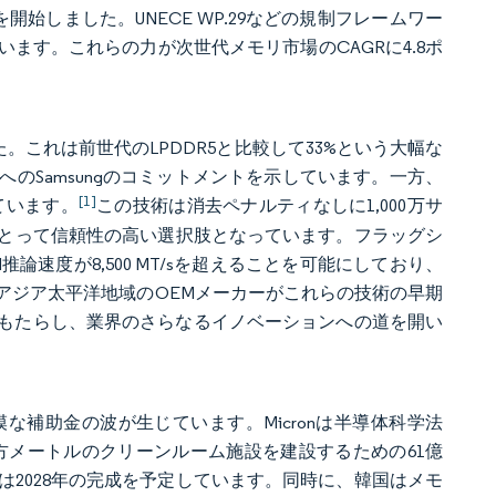
Mの量産を開始しました。UNECE WP.29などの規制フレームワー
ます。これらの力が次世代メモリ市場のCAGRに4.8ポ
を開始しました。これは前世代のLPDDR5と比較して33%という大幅な
のSamsungのコミットメントを示しています。一方、
[1]
ています。
この技術は消去ペナルティなしに1,000万サ
とって信頼性の高い選択肢となっています。フラッグシ
論速度が8,500 MT/sを超えることを可能にしており、
アジア太平洋地域のOEMメーカーがこれらの技術の早期
げをもたらし、業界のさらなるイノベーションへの道を開い
補助金の波が生じています。Micronは半導体科学法
5,700平方メートルのクリーンルーム施設を建設するための61億
2028年の完成を予定しています。同時に、韓国はメモ