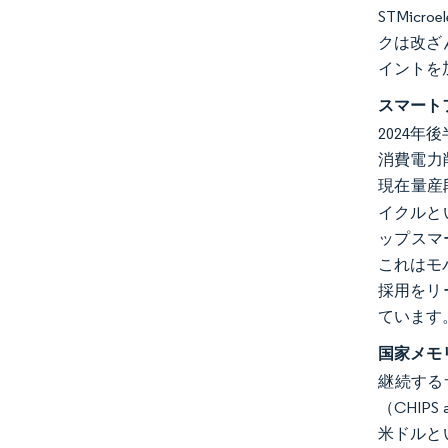
STMic
クは改ざ
イントを
スマートフ
2024年後
消費電力
現在量産
イクルと
ップスマー
これはモ
採用をリ
ています
国家メモ
継続する
（CHIP
米ドルと