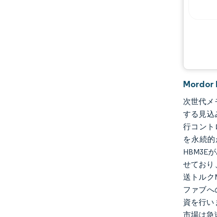
主要プレーヤー
機会と展望
業界の動向
Mordo
次世代メモ
する見込み
行コント
を永続的
HBM3
せており
送トルク
ファブへ
資を行い
市場は急