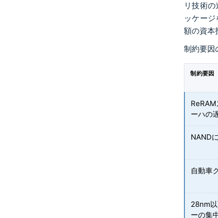
リ技術の
ッケージを
額の資本
制約要因
制約要因
ReRA
ーハの
NAND
自動車
28nm
ーの集