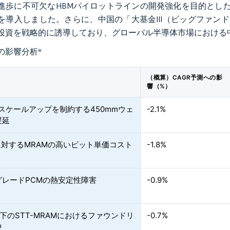
進歩に不可欠なHBMパイロットラインの開発強化を目的とした
導入しました。さらに、中国の「大基金III（ビッグファンドIII
投資を戦略的に誘導しており、グローバル半導体市場における
の影響分析
*
（概算）CAGR予測への影
響（%）
Mスケールアップを制約する450mmウェ
-2.1%
遅延
に対するMRAMの高いビット単価コスト
-1.8%
グレードPCMの熱安定性障害
-0.9%
以下のSTT-MRAMにおけるファウンドリ
-0.7%
中