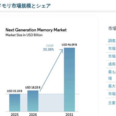
メモリ市場規模とシェア
市
調査
市場規
市場規
成長率 
最も
場
画像 © Mordor Intelligence。再利用にはCC BY 4
最大
市場
画像 ©
主要