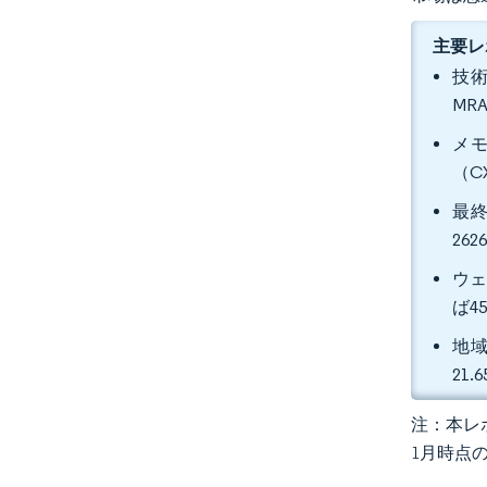
主要レ
技術
MR
メモ
（C
最終
26
ウェ
ば4
地域
21
注：本レポ
1月時点