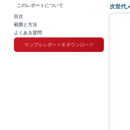
このレポートについて
次世代
目次
市場規模とシェア
範囲と方法
よくある質問
市場分析
トレンドとインサイト
セグメント分析
地理分析
規制環境
バリューチェーン分析
競争環境