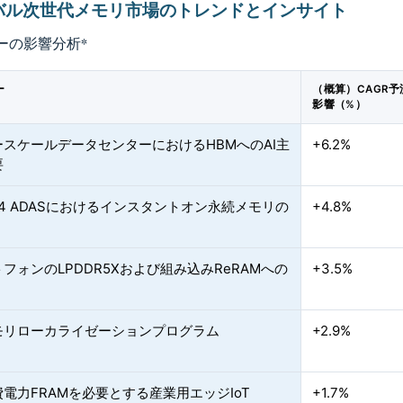
バル次世代メモリ市場のトレンドとインサイト
ーの影響分析
*
ー
（概算）CAGR
影響（%）
ースケールデータセンターにおけるHBMへのAI主
+6.2%
要
4 ADASにおけるインスタントオン永続メモリの
+4.8%
フォンのLPDDR5Xおよび組み込みReRAMへの
+3.5%
モリローカライゼーションプログラム
+2.9%
電力FRAMを必要とする産業用エッジIoT
+1.7%