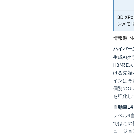
3D X
ンメモ
情報源: Mord
ハイパー
生成AI
HBM3E
ける先端パ
インはそ
個別のG
を強化し
自動車L
レベル4
ではこの
ュージョ