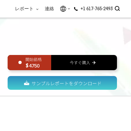
レポート
連絡
+1 617-765-2493
4750