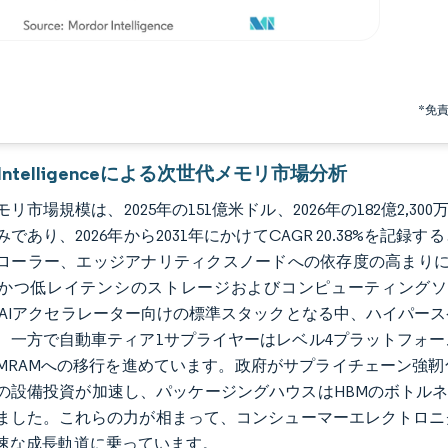
*免
r Intelligenceによる次世代メモリ市場分析
リ市場規模は、2025年の151億米ドル、2026年の182億2,300
であり、2026年から2031年にかけてCAGR 20.38%を
ローラー、エッジアナリティクスノードへの依存度の高まりによ
かつ低レイテンシのストレージおよびコンピューティングソ
EがAIアクセラレーター向けの標準スタックとなる中、ハイパ
、一方で自動車ティア1サプライヤーはレベル4プラットフォ
MRAMへの移行を進めています。政府がサプライチェーン強靭
の設備投資が加速し、パッケージングハウスはHBMのボトルネ
ました。これらの力が相まって、コンシューマーエレクトロニ
速な成長軌道に乗っています。