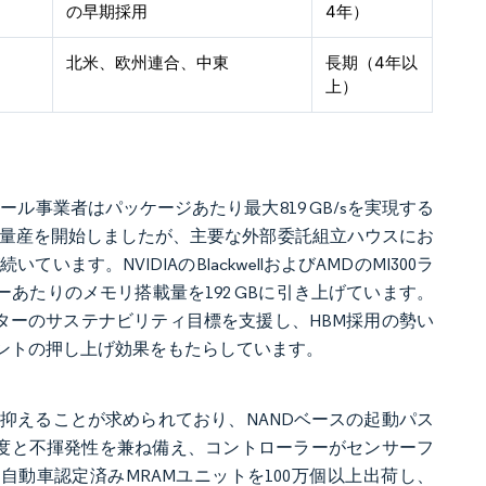
の早期採用
4年）
北米、欧州連合、中東
長期（4年以
上）
ル事業者はパッケージあたり最大819 GB/sを実現する
BM3Eの量産を開始しましたが、主要な外部委託組立ハウスにお
す。NVIDIAのBlackwellおよびAMDのMI300ラ
ーあたりのメモリ搭載量を192 GBに引き上げています。
ンターのサステナビリティ目標を支援し、HBM採用の勢い
イントの押し上げ効果をもたらしています。
に抑えることが求められており、NANDベースの起動パス
り速度と不揮発性を兼ね備え、コントローラーがセンサーフ
年に自動車認定済みMRAMユニットを100万個以上出荷し、