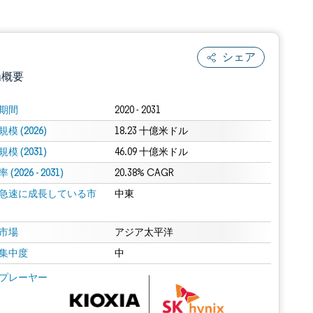
シェア
場概要
期間
2020 - 2031
模 (2026)
18.23 十億米ドル
模 (2031)
46.09 十億米ドル
(2026 - 2031)
20.38% CAGR
急速に成長している市
中東
.0の表示が必要です。
市場
アジア太平洋
集中度
中
 Mordor Intelligence。再利用にはCC BY 4.0の表示が必要です。
プレーヤー