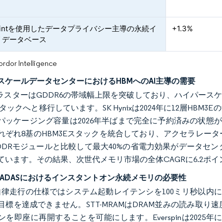
Pointを使用したデータプライバシー主導の永続イ
+1.3%
リデータベース
or Intelligence
スケールデータセンターにおけるHBMへのAI主導の需要
クラスターはGDDR6の帯域幅上限を突破しており、ハイパースケー
スタックへと移行しています。SK Hynixは2024年に12層H
ッケージング容量は2026年半ばまで完全に予約済みの状態が続いていま
れぞれ8基のHBM3Eスタックを統合しており、アクセラレータ
DDRモジュールと比較して最大40%の省電力効果がデータセ
ています。その結果、次世代メモリ市場の全体CAGRに6.2ポ
4 ADASにおけるインスタントオン永続メモリの必要性
自律走行の仕様ではシステム起動レイテンシを100ミリ秒以内
目標を達成できません。STT-MRAMはDRAM並みの読み取
ンを即座に再開することを可能にします。Everspinは2025