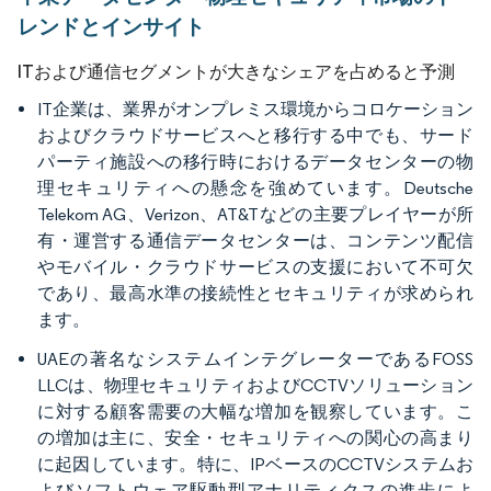
レンドとインサイト
ITおよび通信セグメントが大きなシェアを占めると予測
IT企業は、業界がオンプレミス環境からコロケーション
およびクラウドサービスへと移行する中でも、サード
パーティ施設への移行時におけるデータセンターの物
理セキュリティへの懸念を強めています。Deutsche
Telekom AG、Verizon、AT&Tなどの主要プレイヤーが所
有・運営する通信データセンターは、コンテンツ配信
やモバイル・クラウドサービスの支援において不可欠
であり、最高水準の接続性とセキュリティが求められ
ます。
UAEの著名なシステムインテグレーターであるFOSS
LLCは、物理セキュリティおよびCCTVソリューション
に対する顧客需要の大幅な増加を観察しています。こ
の増加は主に、安全・セキュリティへの関心の高まり
に起因しています。特に、IPベースのCCTVシステムお
よびソフトウェア駆動型アナリティクスの進歩によ