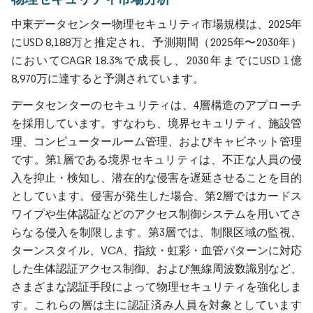
中東データセンター物理セキュリティ市場規模は、2025年
にUSD 8,188万と推定され、予測期間（2025年〜2030年）
においてCAGR 18.3%で成長し、2030年までにUSD 1億
8,970万に達すると予測されています。
データセンターのセキュリティは、4層構造のアプローチ
を採用しています。すなわち、境界セキュリティ、施設管
理、コンピュータールーム管理、およびキャビネット管理
です。第1層である境界セキュリティは、不正な人員の侵
入を抑止・検知し、潜在的な侵害を遅延させることを目的
としています。侵害が発生した場合、第2層ではカードス
ワイプや生体認証などのアクセス制御システムを用いてさ
らなる侵入を制限します。第3層では、制限区域の監視、
ターンスタイル、VCA、指紋・虹彩・血管パターンに対応
した生体認証アクセス制御、および無線周波数識別など、
さまざまな認証手段によって物理セキュリティを強化しま
す。これらの層は主に認証済み人員を対象としています