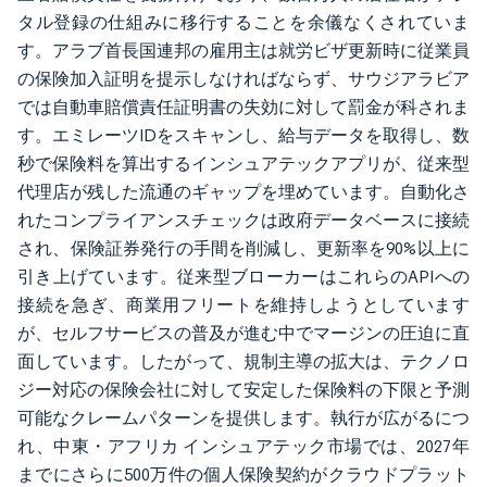
タル登録の仕組みに移行することを余儀なくされていま
す。アラブ首長国連邦の雇用主は就労ビザ更新時に従業員
の保険加入証明を提示しなければならず、サウジアラビア
では自動車賠償責任証明書の失効に対して罰金が科されま
す。エミレーツIDをスキャンし、給与データを取得し、数
秒で保険料を算出するインシュアテックアプリが、従来型
代理店が残した流通のギャップを埋めています。自動化さ
れたコンプライアンスチェックは政府データベースに接続
され、保険証券発行の手間を削減し、更新率を90%以上に
引き上げています。従来型ブローカーはこれらのAPIへの
接続を急ぎ、商業用フリートを維持しようとしています
が、セルフサービスの普及が進む中でマージンの圧迫に直
面しています。したがって、規制主導の拡大は、テクノロ
ジー対応の保険会社に対して安定した保険料の下限と予測
可能なクレームパターンを提供します。執行が広がるにつ
れ、中東・アフリカ インシュアテック市場では、2027年
までにさらに500万件の個人保険契約がクラウドプラット