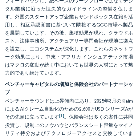
フィードバックし、紙ベースのワークフローではなくデジ
タル業務に沿った恒久的なガイドラインの整備を促しま
す。外国のスタートアップ企業もサンドボックス在籍を活
用し、相互承認覚書に基づいて隣接するGCC市場へ製品
を展開しています。その後、集積効果が現れ、クラウドホ
スト、法律事務所、アクチュアリー専門会社が現地に拠点
を設立し、エコシステムが深化します。これらのネットワ
ーク効果により、中東・アフリカ インシュアテック市場
はマクロの変動が続く中においても世界の人材にとって魅
力的であり続けています。
ベンチャーキャピタルの増加と保険会社のパートナーシッ
プ
ベンチャーラウンドは上昇傾向にあり、2025年3月のKlaim
によるAIクレーム自動化のための2,600万USD シリーズAが
[1]
その先頭に立っています
。保険会社は多くの案件に共同
投資し、規制上のノウハウとバランスシート容量をマイノ
リティ持分およびテクノロジーアクセスと交換していま