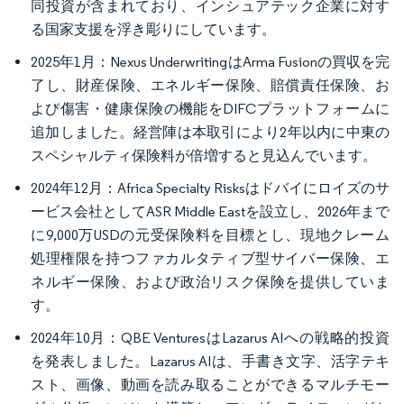
同投資が含まれており、インシュアテック企業に対す
る国家支援を浮き彫りにしています。
2025年1月：Nexus UnderwritingはArma Fusionの買収を完
了し、財産保険、エネルギー保険、賠償責任保険、お
よび傷害・健康保険の機能をDIFCプラットフォームに
追加しました。経営陣は本取引により2年以内に中東の
スペシャルティ保険料が倍増すると見込んでいます。
2024年12月：Africa Specialty Risksはドバイにロイズのサ
ービス会社としてASR Middle Eastを設立し、2026年まで
に9,000万USDの元受保険料を目標とし、現地クレーム
処理権限を持つファカルタティブ型サイバー保険、エ
ネルギー保険、および政治リスク保険を提供していま
す。
2024年10月：QBE VenturesはLazarus AIへの戦略的投資
を発表しました。Lazarus AIは、手書き文字、活字テキ
スト、画像、動画を読み取ることができるマルチモー