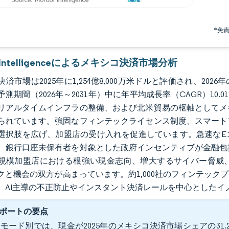
*免
r Intelligenceによるメキシコ決済市場分析
市場は2025年に1,254億8,000万米ドルと評価され、2026年の1,
予測期間（2026年～2031年）中に年平均成長率（CAGR）1
リアルタイムインフラの整備、および北米貿易の枢軸としてメ
られています。強固なフィンテックライセンス制度、スマート
選択肢を広げ、加盟店の受け入れを促進しています。急速なE
、銀行口座未保有者を対象とした政府インセンティブが金融包
規模加盟店における根強い現金志向、増大するサイバー脅威
クと機会の双方が高まっています。約1,000社のフィンテッ
、AI主導の不正防止やインスタント決済レールを中心としたイ
ポートの要点
モード別では、現金が2025年のメキシコ決済市場シェアの31