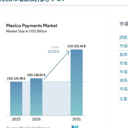
市
調査
予測
基準
市場規
市場規
成長率 
画像 © Mordor Intelligence。再利用にはCC BY 4
市場
画像 ©
主要