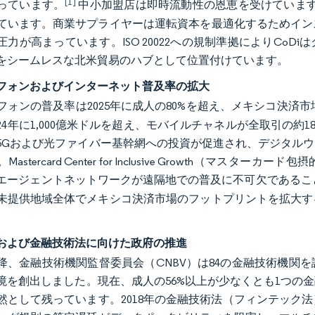
[1]
っています。
中小加盟店は即時流動性の恩恵を受けています
ています。商業サプライヤーは運転資本を最適化するためイン
圧力が高まっています。ISO 20022への規制準拠によりCo
をシームレスな北米貿易のハブとして位置付けています。
フォンおよびインターネット普及率の拡大
フォンの普及率は2025年に成人の80%を超え、メキシコ決済
024年に1,000億米ドルを超え、モバイルチャネルが全取引の
5Gおよび光ファイバー基幹網への投資が促進され、デジタル
Mastercard Center for Inclusive Growth（
エージェントネットワークが遠隔地での普及に不可欠であるこ
未提供地域全体でメキシコ決済市場のフットプリントを拡大す
および金融技術法に向けた政府の推進
年以降、金融技術機関監督委員会（CNBV）は84の金融技術機
境を創出しました。現在、成人の56%以上が少なくとも1つの
然として残っています。2018年の金融技術法（フィンテック