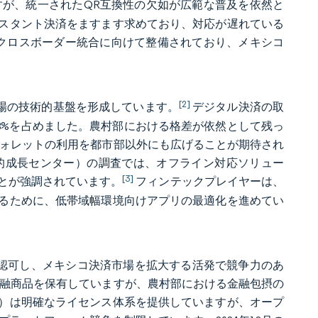
が、統一されたQR互換性の欠如が広範な普及を依然と
スタント決済をますます求めており、対応が遅れている
Diはクロスボーダー統合に向けて整備されており、メキシコ
[2]
市場の技術的基盤を形成しています。
デジタル決済の取
約18%を占めました。農村部における格差が依然として残っ
ウォレットの利用を都市部以外にも広げることが期待され
マスターカード包摂的成長センター）の調査では、オフライン対応ソリュー
[3]
とが強調されています。
フィンテックプレイヤーは、
るために、低帯域幅環境向けアプリの最適化を進めてい
関を認可し、メキシコ決済市場を拡大する活発で競争力のあ
金融商品を保有していますが、農村部における金融包摂の
法）は明確なライセンス体系を提供していますが、オープ