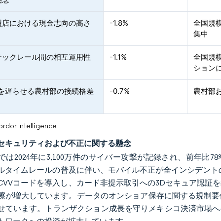
盟店における現金志向の高さ
-1.8%
全国規
集中
テックレール間の相互運用性
-1.1%
全国規
ション
及を遅らせる農村部の接続格差
-0.7%
農村部
or Intelligence
セキュリティおよび不正に関する懸念
では2024年に3,100万件のサイバー攻撃が記録され、前年
ルタイムレールの普及に伴い、モバイル不正が全インシデントの
CVVコードを導入し、カード非提示取引への3Dセキュア認証
擦が増大しています。データのオンショア保存に関する規制要
せています。トランザクション成長を守りメキシコ決済市場へ