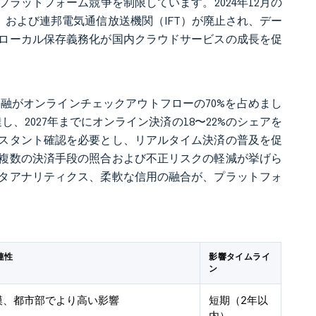
ラットフォーム競争を制限しています。2024年12月の
）および連邦電気通信放送機関（IFT）が廃止され、デー
ローカル保存義務化が国内クラウドサービスの成長を促
型金融がオンラインチェックアウトフローの70%を占めまし
達し、2027年までにオンライン決済の18〜22%のシェアを
スタント確認を必要とし、リアルタイム決済の普及を促
複数の決済手段の照合および不正リスクの軽減が挙げら
タアナリティクス、柔軟な信用の融合が、プラットフォ
連性
影響タイムライ
ン
模、都市部でより高い影響
短期（2年以
内）