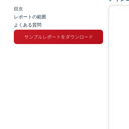
目次
市場規模とシェア
レポートの範囲
よくある質問
市場分析
トレンドとインサイト
セグメント分析
地理分析
競争環境
主要プレーヤー
業界の動向