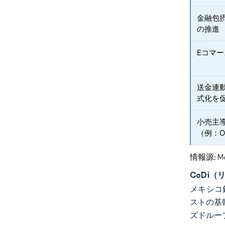
金融包
の推進
Eコマ
送金連
式化を
小売主
（例：OX
情報源: Mord
CoDi
メキシコ
ストの基
ズドルー