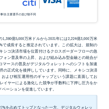
責事項:主要選手の並び順不同
380億5,000万米ドルから2031年には2,224億3,000万米
0.01%で成長すると推定されています。この拡大は、規制の
キシコ決済市場を位置付けるクロスボーダーフローの急
フォン普及率の上昇、および組み込み型金融との統合が
コマースの普及がデジタルウォレットへのシフトを加速
摂の正式化を後押ししています。同時に、メキシコ決済
、および相互運用性のギャップという課題に直面してお
クプレイヤーによる激化した競争が手数料に下押し圧力をか
ノベーションを促進しています。
.27%を占めてトップとなった一方、デジタルウォレッ