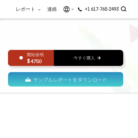
レポート
連絡
+1 617-765-2493
4750