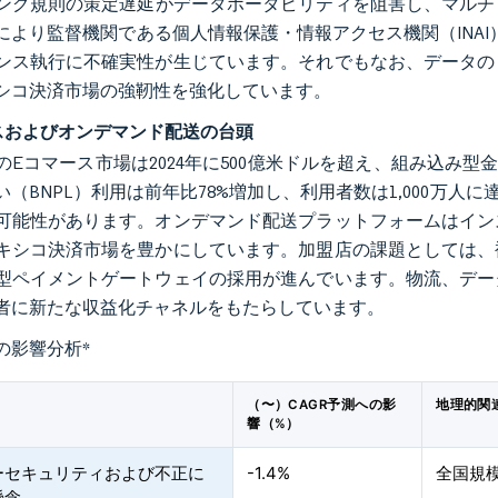
ング規則の策定遅延がデータポータビリティを阻害し、マルチプ
により監督機関である個人情報保護・情報アクセス機関（INAI
ンス執行に不確実性が生じています。それでもなお、データの
シコ決済市場の強靭性を強化しています。
スおよびオンデマンド配送の台頭
のEコマース市場は2024年に500億米ドルを超え、組み込み
（BNPL）利用は前年比78%増加し、利用者数は1,000万人に
可能性があります。オンデマンド配送プラットフォームはイン
キシコ決済市場を豊かにしています。加盟店の課題としては、
型ペイメントゲートウェイの採用が進んでいます。物流、デー
者に新たな収益化チャネルをもたらしています。
の影響分析
*
（〜）CAGR予測への影
地理的関
響（%）
ーセキュリティおよび不正に
-1.4%
全国規
懸念