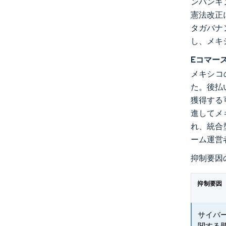
ンバンキ
憲法改正
タガバナ
し、メキ
Eコマー
メキシコ
た。後払い
獲得する
進してメ
れ、統合
ーム運営
抑制要因
抑制要因
サイバ
関する