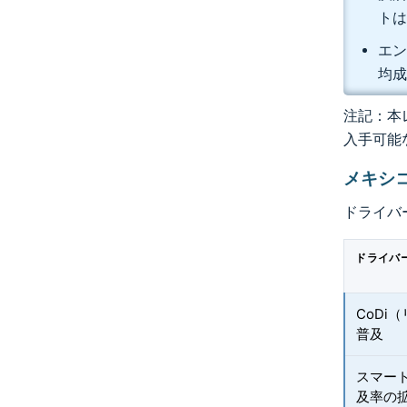
トは
エン
均成
注記：本レ
入手可能
メキシ
ドライバ
ドライバ
CoDi
普及
スマー
及率の