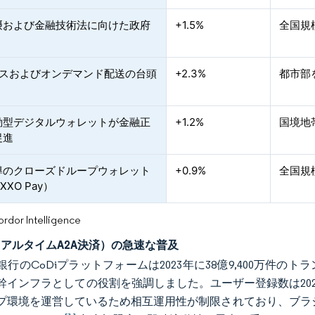
摂および金融技術法に向けた政府
+1.5%
全国規
ースおよびオンデマンド配送の台頭
+2.3%
都市部
動型デジタルウォレットが金融正
+1.2%
国境地
促進
導のクローズドループウォレット
+0.9%
全国規
XO Pay）
or Intelligence
（リアルタイムA2A決済）の急速な普及
銀行のCoDiプラットフォームは2023年に38億9,400万件
幹インフラとしての役割を強調しました。ユーザー登録数は202
プ環境を運営しているため相互運用性が制限されており、ブラジ