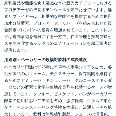
来乳製品や機能性食肉製品などの新興カテゴリーにおける
プロテアーゼの成長ポテンシャルを際立たせています。酵
素サプライヤーは、相乗的な機能性を提供するために糖質
加水分解酵素、プロテアーゼ、リパーゼを組み合わせた複
合酵素ブレンドへの投資を増加させています。このトレン
ドは規制承認を複雑にする一方で、在庫管理と投与プロセ
スを簡素化するシングルSKUソリューションを加工業者に
提供します。
用途別：ベーカリーの規模対飲料の成長速度
ベーカリー用途は2025年に21.35%の市場シェアを占め、各
社が製品のボリューム、テクスチャー、保存期間を維持す
るためにアミラーゼ、キシラナーゼ、グルコースオキシダ
ーゼなどの酵素で化学的生地改良剤を代替するケースが増
加しています。クッキー、ビスケット、パンがベーカリー
酵素の使用において主流を占め、脂肪低減、クラムの柔ら
かさ、アンチステーリング特性を実現し、流通リーチを拡
大しています。飲料は無乳糖乳製品、ジュースの清澄化、