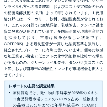
は、北米食品加工におけるメキシコの重要な役割、クリー
ンラベル処方への需要増加、およびコスト安定確保のため
の精密発酵技術の採用によって牽引されています。主要用
途分野には、ベーカリー、飲料、機能性食品が含まれてお
り、これらの分野では生地調整、乳糖除去、タンパク質改
質に酵素が活用されています。多国籍企業が現地生産能力
を拡張しており、市場は競争が激しい状況です。
COFEPRISによる規制監督が一貫した品質基準を強制し、
確立されたプレーヤーに有利に働いています。価格に敏感
な加工業者が酵素と低コストの化学添加物を比較する場合
があるものの、クリーンラベル要件、タンパク質コストの
上昇、および都市部の利便性トレンドが市場機会を拡大さ
せています。
レポートの主要な調査結果
原料源別では、微生物由来酵素が2025年のメキシ
コ食品酵素市場シェアの58.68%を占め、植物由来
の品種は2031年までに年平均成長率（CAGR）