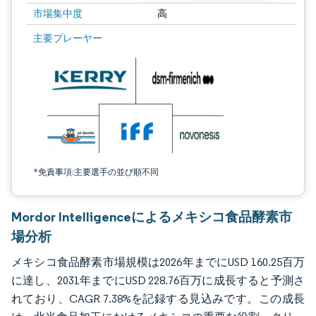
市場集中度
高
画像 © Mordor Intelligence。再利用にはCC BY 4.0の表示が必要です。
主要プレーヤー
*免責事項:主要選手の並び順不同
Mordor Intelligenceによるメキシコ食品酵素市
場分析
メキシコ食品酵素市場規模は2026年までにUSD 160.25百万
に達し、2031年までにUSD 228.76百万に成長すると予測さ
れており、CAGR 7.38%を記録する見込みです。この成長