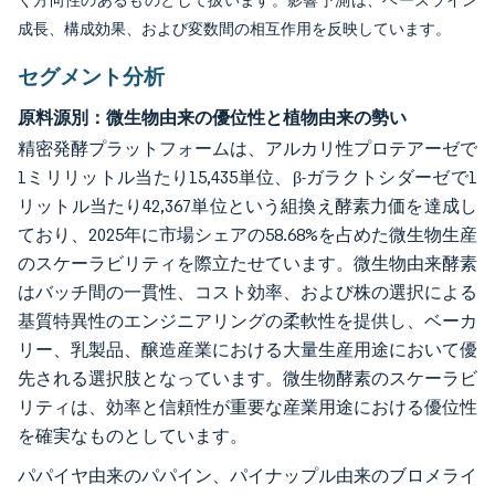
く方向性のあるものとして扱います。影響予測は、ベースライン
成長、構成効果、および変数間の相互作用を反映しています。
セグメント分析
原料源別：微生物由来の優位性と植物由来の勢い
精密発酵プラットフォームは、アルカリ性プロテアーゼで
1ミリリットル当たり15,435単位、β-ガラクトシダーゼで1
リットル当たり42,367単位という組換え酵素力価を達成し
ており、2025年に市場シェアの58.68%を占めた微生物生産
のスケーラビリティを際立たせています。微生物由来酵素
はバッチ間の一貫性、コスト効率、および株の選択による
基質特異性のエンジニアリングの柔軟性を提供し、ベーカ
リー、乳製品、醸造産業における大量生産用途において優
先される選択肢となっています。微生物酵素のスケーラビ
リティは、効率と信頼性が重要な産業用途における優位性
を確実なものとしています。
パパイヤ由来のパパイン、パイナップル由来のブロメライ