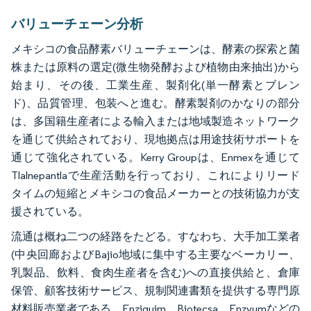
バリューチェーン分析
メキシコの食品酵素バリューチェーンは、酵素の探索と菌
株または原料の選定(微生物発酵および植物由来抽出)から
始まり、その後、工業生産、製剤化(単一酵素とブレン
ド)、品質管理、包装へと進む。酵素製剤のかなりの部分
は、多国籍生産者による輸入または地域製造ネットワーク
を通じて供給されており、現地拠点は用途技術サポートを
通じて強化されている。Kerry Groupは、Enmexを通じて
Tlalnepantlaで生産活動を行っており、これによりリード
タイムの短縮とメキシコの食品メーカーとの技術協力が支
援されている。
流通は概ね二つの経路をたどる。すなわち、大手加工業者
(中央回廊およびBajio地域に集中する主要なベーカリー、
乳製品、飲料、食肉生産者を含む)への直接供給と、倉庫
保管、顧客技術サービス、規制関連書類を提供する専門原
材料販売業者である。Enziquim、Biotecsa、Enzyumなどの