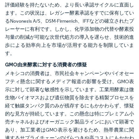
評価経験を持たないため、より長い承認サイクルに直面し
ます。この状況は、レガシー酵素承認をすでに保有してい
るNovonesis A/S、DSM-Firmenich、IFFなどの確立されたプ
レーヤーに有利です。しかし、化学添加物の代替や酵素投
与量の削減が可能な次世代処方の導入を遅らせ、技術的進
歩による効率向上を市場が活用する能力を制限していま
す。
GMO由来酵素に対する消費者の懐疑
メキシコの消費者は、市民社会キャンペーンやバイオセー
フティ懸念に関するメディア報道の影響を受け、GMO表
示に対して顕著な敏感性を示しています。工業用酵素は微
生物バイオマスおよび遺伝物質を除去する精製プロセスを
経て触媒タンパク質のみが残存するにもかかわらず、懐疑
的な見方が持続しています。この懸念は特にプレミアム小
売チャネルおよびオーガニック製品ラインにおいて顕著で
あり、加工業者はGMO表示を避けるため、熱帯農業に関
連するサプライチェーンのばらつきや高コストにもかかわ