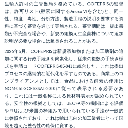
生輸入許可の主管当局を務めている。COFEPRISの監督
は、許可リスト(酵素に関するAnexo VIを含む)と、同一
性、純度、毒性、分析方法、製造工程の説明を要求する資
料に基づく審査を通じて実施される。審査期間は、提出書
類が不完全な場合や、新規の組換え生産菌株について追加
説明が必要な場合には延長されることがある。
2026年5月、COFEPRISは新規添加物または加工助剤の追
加に関する行政手続きを簡素化し、従来の複数の手続き様
式を申請コードCOFEPRIS-05-041に統合した。これは提出
プロセスの継続的な近代化を示すものである。商業上のコ
ンプライアンスとしては、食品における酵素の使用は
NOM-051-SCFI/SSA1-2010に従って表示される必要があ
り、これには一般名称による原材料表示が認められてい
る。安全性の根拠としては、JECFA等の機関による評価
やEUおよび米国の枠組みで用いられている手法が一般的
に参照されており、これは輸出志向の加工業者にとって国
境を越えた整合性の確保に資する。