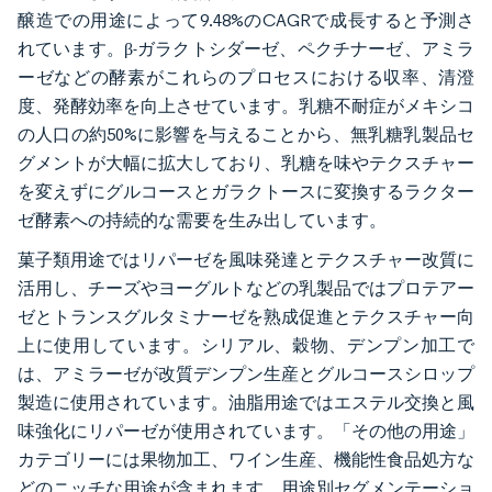
醸造での用途によって9.48%のCAGRで成長すると予測さ
れています。β-ガラクトシダーゼ、ペクチナーゼ、アミラ
ーゼなどの酵素がこれらのプロセスにおける収率、清澄
度、発酵効率を向上させています。乳糖不耐症がメキシコ
の人口の約50%に影響を与えることから、無乳糖乳製品セ
グメントが大幅に拡大しており、乳糖を味やテクスチャー
を変えずにグルコースとガラクトースに変換するラクター
ゼ酵素への持続的な需要を生み出しています。
菓子類用途ではリパーゼを風味発達とテクスチャー改質に
活用し、チーズやヨーグルトなどの乳製品ではプロテアー
ゼとトランスグルタミナーゼを熟成促進とテクスチャー向
上に使用しています。シリアル、穀物、デンプン加工で
は、アミラーゼが改質デンプン生産とグルコースシロップ
製造に使用されています。油脂用途ではエステル交換と風
味強化にリパーゼが使用されています。「その他の用途」
カテゴリーには果物加工、ワイン生産、機能性食品処方な
どのニッチな用途が含まれます。用途別セグメンテーショ