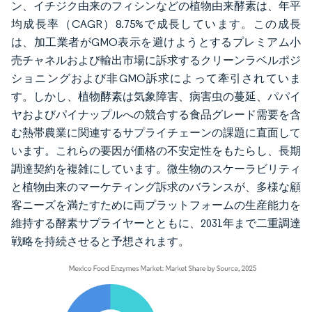
ン、イチジク由来のフィシンなどの植物由来酵素は、年平
均成長率（CAGR）8.75%で成長しています。この成長
は、加工業者がGMO表示を避けようとするプレミアム小
売チャネルおよび輸出市場に訴求するクリーンラベルポジ
ショニングおよび非GMO訴求によって牽引されていま
す。しかし、植物酵素は気象障害、病害虫の蔓延、パパイ
ヤおよびパイナップルへの競合する食品グレード需要を含
む熱帯農業に関連するサプライチェーンの課題に直面して
います。これらの要因が価格の不安定性をもたらし、長期
調達契約を複雑にしています。微生物のスケーラビリティ
と植物由来のマーケティング訴求のバランスが、多様な顧
客ニーズを満たすために両プラットフォームの生産能力を
維持する酵素サプライヤーとともに、2031年まで二重調達
戦略を持続させると予想されます。