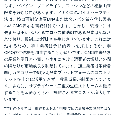
らず、パパイン、ブロメライン、フィシンなどの植物由来
酵素を好む傾向があります。メキシコのバイオセーフティ
法は、検出可能な改変DNAまたはタンパク質を含む製品
へのGMO表示を義務付けています。しかし、製造中に除
去または不活化されるプロセス補助剤である酵素は免除さ
れており、規制上の曖昧さを生じさせています。これに対
処するため、加工業者は予防的表示を採用するか、非
GMO微生物株を調達することが多いです。GMO由来酵素
の産業的受容と小売チャネルにおける消費者の懐疑との間
の隔たりが市場成長を制限しています。加工業者は消費者
向けカテゴリーで組換え酵素プラットフォームのコストメ
リットを十分に活用できず、数量成長が制限されていま
す。さらに、サプライヤーは二重の生産ストリームを維持
することを余儀なくされ、複雑さと運営コストが増大して
います。
*当社の予測では、推進要因および抑制要因の影響を加算的ではな