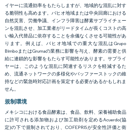
イヤーに流通効率をもたらしますが、地域的な混乱に対す
る脆弱性も高めます。バヒオ地域または中央回廊における
自然災害、労働争議、インフラ障害は酵素サプライチェー
ンを混乱させ、加工業者がリードタイムが長くコストの高
い輸入代替品に依存することを余儀なくさせる可能性があ
ります。例えば、バヒオ地域での重大な混乱はGrupo
BimboまたはGrumaの業務に影響を与え、酵素の需要と供
給に連鎖的な影響をもたらす可能性があります。サプライ
ヤーは、このような混乱に関連するリスクを軽減するた
め、流通ネットワークの多様化やバッファーストックの維
持などの緊急時対応計画を策定する必要があるかもしれま
せん。
規制環境
メキシコにおける食品酵素は、食品、飲料、栄養補助食品
に許可される添加物および加工助剤を定めるAcuerdo(協
定)の下で規制されており、COFEPRISが安全性評価と衛