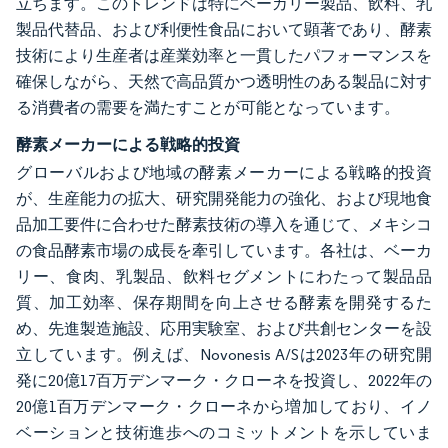
立ちます。このトレンドは特にベーカリー製品、飲料、乳
製品代替品、および利便性食品において顕著であり、酵素
技術により生産者は産業効率と一貫したパフォーマンスを
確保しながら、天然で高品質かつ透明性のある製品に対す
る消費者の需要を満たすことが可能となっています。
酵素メーカーによる戦略的投資
グローバルおよび地域の酵素メーカーによる戦略的投資
が、生産能力の拡大、研究開発能力の強化、および現地食
品加工要件に合わせた酵素技術の導入を通じて、メキシコ
の食品酵素市場の成長を牽引しています。各社は、ベーカ
リー、食肉、乳製品、飲料セグメントにわたって製品品
質、加工効率、保存期間を向上させる酵素を開発するた
め、先進製造施設、応用実験室、および共創センターを設
立しています。例えば、Novonesis A/Sは2023年の研究開
発に20億17百万デンマーク・クローネを投資し、2022年の
20億1百万デンマーク・クローネから増加しており、イノ
ベーションと技術進歩へのコミットメントを示していま