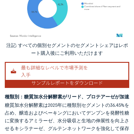
注記: すべての個別セグメントのセグメントシェアはレポ
画像 © Mordor Intelligence。再利用にはCC BY 4.0の表示が必要です。
ート購入後にご利用いただけます
種類別：糖質加水分解酵素がリード、プロテアーゼが加速
糖質加水分解酵素は2025年に種類別セグメントの36.45%を
占め、醸造およびベーキングにおいてデンプンを発酵性糖
に変換するアミラーゼ、水分吸収と生地の伸展性を向上さ
せるキシラナーゼ、グルテンネットワークを強化して保存