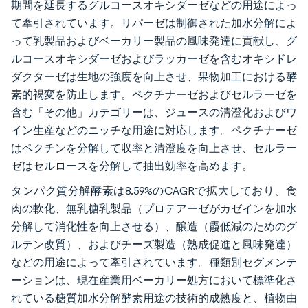
期間を延長するグルコースオキシダーゼなどの用途によっ
て牽引されています。リパーゼは制御された加水分解によ
って乳製品およびベーカリー製品の風味発達に貢献し、グ
ルコースオキシダーゼおよびラッカーゼを含むオキシドレ
ダクターゼは生地の強度を向上させ、果物加工における酵
素的褐変を防止します。ペクチナーゼおよびセルラーゼを
含む「その他」カテゴリーは、ジュースの清澄化およびワ
イン生産などのニッチな用途に対応します。ペクチナーゼ
はペクチンを分解して収率と清澄度を向上させ、セルラー
ゼはセルロースを分解して抽出効率を高めます。
タンパク質分解酵素は8.59%のCAGRで拡大しており、食
肉の軟化、無乳糖乳製品（プロテアーゼがカゼインを加水
分解して消化性を向上させる）、醸造（霞低減のためのグ
ルテン改質）、およびチーズ製造（熟成促進と風味発達）
などの用途によって牽引されています。種類別セグメンテ
ーションは、現在産業用ベーカリー処方において標準化さ
れている糖質加水分解酵素用途の技術的成熟度と、植物由