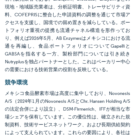
現地・地域販売業者は、分析証明書、トレーサビリティ資
料、COFEPRISに整合した申請資料の調整を通じて市場ア
クセスを支援し、国境での留め置きを減らしている。ポー
トフォリオ重視の提携も流通チャネル構造を形作ってお
り、例えば2026年5月、AB Enzymesはメキシコにおける流
通を再編し、食品ポートフォリオについてGapelliと
GABSAを指名する一方、製粉部門については引き続き
Nutryplusを独占パートナーとした。これはベーカリー中心
の需要における技術営業の役割を反映している。
競争環境
メキシコ食品酵素市場は高度に集中しており、Novonesis
A/S（2024年1月のNovonesis A/SとChr. Hansen Holding A/S
の法定合併により設立）、DSM-Firmenich、IFFが相当な市
場シェアを保有しています。この優位性は、確立された規
制資料、技術サービスネットワーク、および長期供給契約
によって支えられています。これらの要因により、各社は