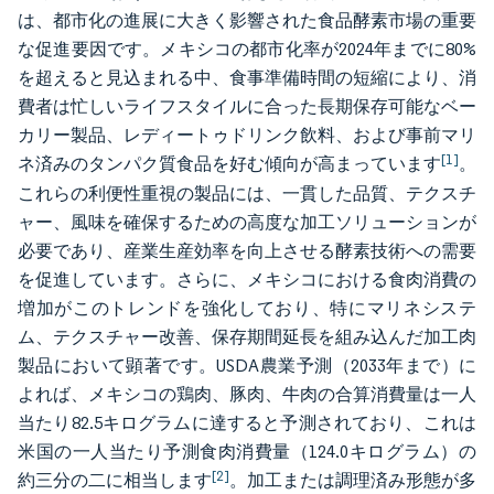
は、都市化の進展に大きく影響された食品酵素市場の重要
な促進要因です。メキシコの都市化率が2024年までに80%
を超えると見込まれる中、食事準備時間の短縮により、消
費者は忙しいライフスタイルに合った長期保存可能なベー
カリー製品、レディートゥドリンク飲料、および事前マリ
[1]
ネ済みのタンパク質食品を好む傾向が高まっています
。
これらの利便性重視の製品には、一貫した品質、テクスチ
ャー、風味を確保するための高度な加工ソリューションが
必要であり、産業生産効率を向上させる酵素技術への需要
を促進しています。さらに、メキシコにおける食肉消費の
増加がこのトレンドを強化しており、特にマリネシステ
ム、テクスチャー改善、保存期間延長を組み込んだ加工肉
製品において顕著です。USDA農業予測（2033年まで）に
よれば、メキシコの鶏肉、豚肉、牛肉の合算消費量は一人
当たり82.5キログラムに達すると予測されており、これは
米国の一人当たり予測食肉消費量（124.0キログラム）の
[2]
約三分の二に相当します
。加工または調理済み形態が多