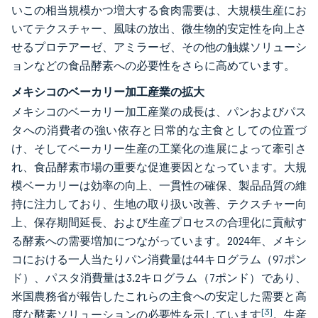
いこの相当規模かつ増大する食肉需要は、大規模生産にお
いてテクスチャー、風味の放出、微生物的安定性を向上さ
せるプロテアーゼ、アミラーゼ、その他の触媒ソリューシ
ョンなどの食品酵素への必要性をさらに高めています。
メキシコのベーカリー加工産業の拡大
メキシコのベーカリー加工産業の成長は、パンおよびパス
タへの消費者の強い依存と日常的な主食としての位置づ
け、そしてベーカリー生産の工業化の進展によって牽引さ
れ、食品酵素市場の重要な促進要因となっています。大規
模ベーカリーは効率の向上、一貫性の確保、製品品質の維
持に注力しており、生地の取り扱い改善、テクスチャー向
上、保存期間延長、および生産プロセスの合理化に貢献す
る酵素への需要増加につながっています。2024年、メキシ
コにおける一人当たりパン消費量は44キログラム（97ポン
ド）、パスタ消費量は3.2キログラム（7ポンド）であり、
米国農務省が報告したこれらの主食への安定した需要と高
[3]
度な酵素ソリューションの必要性を示しています
。生産