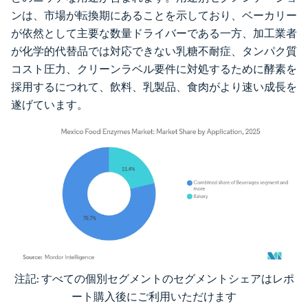
ンは、市場が転換期にあることを示しており、ベーカリー
が依然として主要な数量ドライバーである一方、加工業者
が化学的代替品では対応できない乳糖不耐症、タンパク質
コスト圧力、クリーンラベル要件に対処するために酵素を
採用するにつれて、飲料、乳製品、食肉がより速い成長を
遂げています。
注記: すべての個別セグメントのセグメントシェアはレポ
画像 © Mordor Intelligence。再利用にはCC BY 4.0の表示が必要です。
ート購入後にご利用いただけます