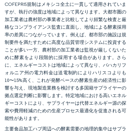
COFEPRIS規制はメキシコ全土に一貫して適用されていま
すが、執行の強度は地域によって異なります。大都市圏の
加工業者は農村部の事業者と比較してより頻繁な検査と厳
格なコンプライアンス監査に直面し、地域による酵素採用
率の差異につながっています。例えば、都市部の施設は規
制要件を満たすために高度な品質管理システムに投資する
ことが多い一方、農村部の加工業者は監視が厳しくないた
めに酵素をより段階的に採用する場合があります。さら
に、エネルギーコストは地域によって異なり、バハカリフ
ォルニア州の電力料金は送電制約によりハリスコよりも
10〜15%高く、これが発酵ベースの酵素生産の経済性に影
響を与え、現地製造業務を検討する多国籍サプライヤーの
拠点選定判断に影響します。特定地域における高いエネル
ギーコストにより、サプライヤーは代替エネルギー源の探
索や費用軽減のための生産プロセス最適化を促進される可
能性があります。
主要食品加工ハブ周辺への酵素需要の地理的集中はサプラ