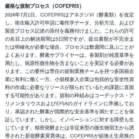
厳格な規制プロセス（COFEPRIS）
2024年7月1日、COFEPRISはアネクソVI（酵素類）を改定
し、衛生輸入許可申請に毒性学データ、分析方法、および
製造プロセス記述の添付を義務付けました。これらの許可
の名目上の解決期間は5日間ですが、提出書類が不完全ま
たは明確化が必要な場合、プロセスは数週間に及ぶことが
よくあります。酵素サプライヤーは、各製剤が純度基準を
満たし、病原性微生物を含まないことを実証する必要があ
ります。この要件は専任の規制業務チームを持つ多国籍企
業に有利に働く一方、小規模参入企業は包括的な安全性資
料の作成に必要なリソースが限られているため課題に直面
する可能性があります。規制の枠組みはコーデックス・ア
リメンタリウスおよびEFSAのガイドラインに準拠してお
り、承認された酵素が国際的な安全基準を満たすことを保
証しています。しかし、イノベーションに対する障壁も生
じています。精密発酵または非従来型の微生物宿主から誘
導された新規酵素変異体は、COFEPRISが組換え生産株の