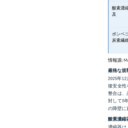
酸素濃
及
ボンベ
炭素繊
情報源: Mord
厳格な規
2025
後安全性を
整合は、
対して5
の障壁に
酸素濃縮
濃縮器は