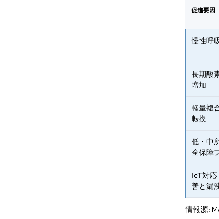
促進要因
慢性呼
長期酸
増加
軽量複
転換
低・中
全保障
IoT対
善と漏
情報源: Mord