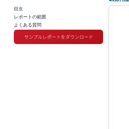
目次
市場規模とシェア
レポートの範囲
よくある質問
市場分析
トレンドとインサイト
セグメント分析
地理分析
競争環境
主要プレーヤー
業界の動向