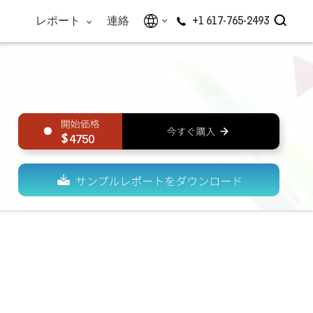
レポート
連絡
+1 617-765-2493
4750