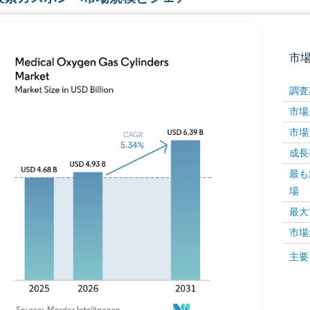
市
調査
市場規
市場規
成長率 
最も
場
画像 © Mordor Intelligence。再利用にはCC BY 4
最大
市場
画像 ©
主要