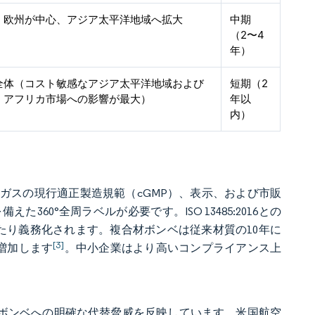
・欧州が中心、アジア太平洋地域へ拡大
中期
（2〜4
年）
全体（コスト敏感なアジア太平洋地域および
短期（2
・アフリカ市場への影響が最大）
年以
内）
医療ガスの現行適正製造規範（cGMP）、表示、および市販
0°全周ラベルが必要です。ISO 13485:2016との
あたり義務化されます。複合材ボンベは従来材質の10年に
[3]
増加します
。中小企業はより高いコンプライアンス上
るボンベへの明確な代替脅威を反映しています。米国航空