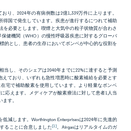
おり、2024年の有病例数は2億1,339万件に上ります。
中所得国で発生しています。疾患が進行するにつれて補助
療法を必要とします。喫煙と大気中の粒子状物質が合わさ
世界保健機関（WHO）の慢性呼吸器疾患に対するグローバ
亡を標的とし、患者の生存においてボンベが中心的な役割を
に相当し、そのシェアは2040年までに22%に達すると予測
患を抱えており、いずれも急性増悪時に酸素補給を必要とす
に在宅で補助酸素を使用しています。より軽量なボンベ
に応えます。メディケアが酸素療法に対して患者1人当
います。
Worthington Enterprisesは2024年に先進的
[1]
で買収することに合意しました
。Airgasはリアルタイムのガ