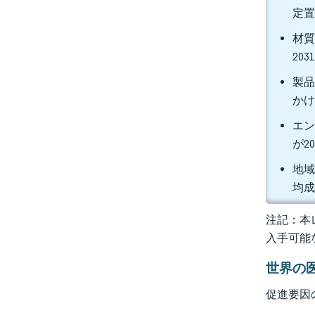
定置
材質
20
製品
かけ
エン
が2
地域
均成
注記：本レ
入手可能
世界の
促進要因