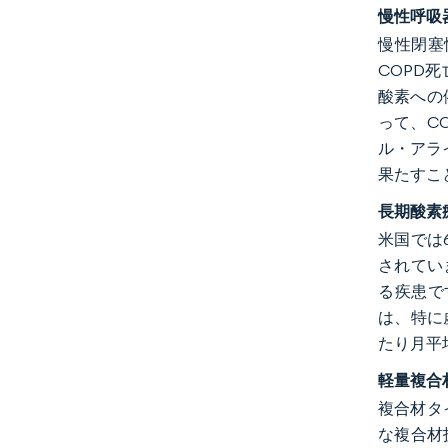
慢性呼吸
慢性閉塞性
COPD
酸素への
って、C
ル・アラ
果たすこ
長期酸素
米国では6
されてい
る疾患で
は、特に
たり月平
軽量複合
複合材タイ
な複合材技