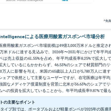
*免
r Intelligenceによる医療用酸素ガスボンベ市場分析
の医療用酸素ガスボンベ市場規模は49億3,000万米ドルと推定され、
000万米ドルに達する見込みで、2026年〜2031年にかけて年平
ベは売上収益の61.55%を占め、年平均成長率8.25%で拡
5%で拡大しているにもかかわらず、46.53%のシェアで材質部
,000万人に影響を与え、米国の65歳以上人口が5,780万
3%のシェアで依然として主要なユーザーですが、在宅医療は年平均
強固なメディケア償還制度を背景に北米が36.63%のシェア
ムへの投資を拡大していることから、年平均成長率9.87%で
トの主要なポイント
タイプ別では、ポータブルおよび軽量ボンベが2025年の医療用