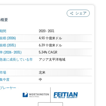
シェア
場概要
期間
2020 - 2031
模 (2026)
4.93 十億米ドル
模 (2031)
6.39 十億米ドル
(2026 - 2031)
5.34% CAGR
急速に成長している市
アジア太平洋地域
.0の表示が必要です。
市場
北米
集中度
中
 Mordor Intelligence。再利用にはCC BY 4.0の表示が必要です。
プレーヤー