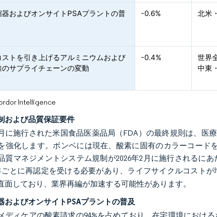
縮器およびオンサイトPSAプラントの普
-0.6%
北米
コストを引き上げるアルミニウムおよび
-0.4%
世界
維のサプライチェーンの変動
中東
or Intelligence
制および品質保証要件
年12月に施行された米国食品医薬品局（FDA）の最終規則は、
強化します。ボンベには現在、酸素に固有のカラーコードを備えた36
品質マネジメントシステム規制が2026年2月に施行されるに
年ごとに再認定を受ける必要があり、ライフサイクルコストが
直面しており、業界再編が加速する可能性があります。
器およびオンサイトPSAプラントの普及
メディケアの酸素請求の94%を占めており、在宅環境におけ