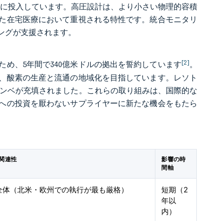
を市場に投入しています。高圧設計は、より小さい物理的容積
た在宅医療において重視される特性です。統合モニタリ
ングが支援されます。
[2]
ため、5年間で340億米ドルの拠出を誓約しています
。
は、酸素の生産と流通の地域化を目指しています。レソト
本のボンベが充填されました。これらの取り組みは、国際的な
への投資を厭わないサプライヤーに新たな機会をもたら
関連性
影響の時
間軸
全体（北米・欧州での執行が最も厳格）
短期（2
年以
内）