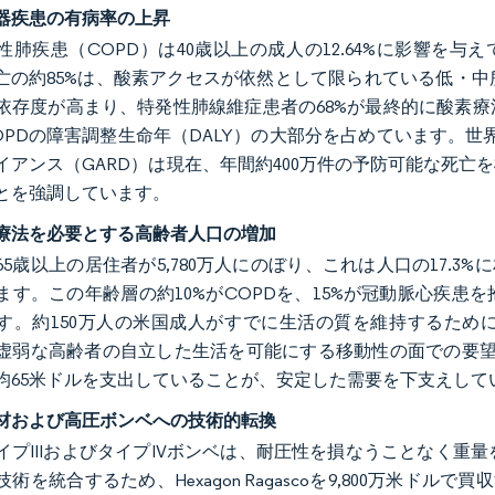
器疾患の有病率の上昇
肺疾患（COPD）は40歳以上の成人の12.64%に影響を与えて
死亡の約85%は、酸素アクセスが依然として限られている低・
依存度が高まり、特発性肺線維症患者の68%が最終的に酸素
OPDの障害調整生命年（DALY）の大部分を占めています。
イアンス（GARD）は現在、年間約400万件の予防可能な死
とを強調しています。
療法を必要とする高齢者人口の増加
5歳以上の居住者が5,780万人にのぼり、これは人口の17.3%
ます。この年齢層の約10%がCOPDを、15%が冠動脈心疾
す。約150万人の米国成人がすでに生活の質を維持するため
虚弱な高齢者の自立した生活を可能にする移動性の面での要望
均65米ドルを支出していることが、安定した需要を下支えして
材および高圧ボンベへの技術的転換
プIIIおよびタイプIVボンベは、耐圧性を損なうことなく重量を低減します。
術を統合するため、Hexagon Ragascoを9,800万米ドル