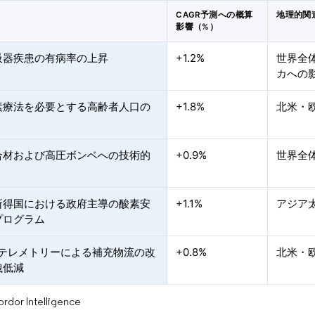
CAGR予測への概算
地理的関
影響（%）
吸器疾患の有病率の上昇
+1.2%
世界全
カへの
素療法を必要とする高齢者人口の
+1.8%
北米・
合材および高圧ボンベへの技術的
+0.9%
世界全
所得国における政府主導の酸素安
+1.1%
アジア
プログラム
応テレメトリーによる補充物流の改
+0.8%
北米・
洩低減
or Intelligence