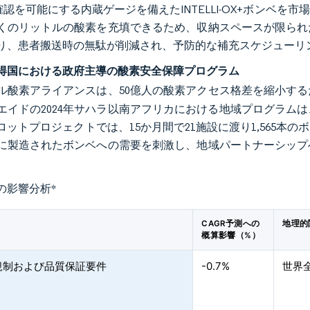
確認を可能にする内蔵ゲージを備えたINTELLI-OX+ボンベ
くのリットルの酸素を充填できるため、収納スペースが限られ
り、患者搬送時の無駄が削減され、予防的な補充スケジューリ
得国における政府主導の酸素安全保障プログラム
ル酸素アライアンスは、50億人の酸素アクセス格差を縮小する
エイドの2024年サハラ以南アフリカにおける地域プログラム
ロットプロジェクトでは、15か月間で21施設に渡り1,565
に製造されたボンベへの需要を刺激し、地域パートナーシップ
の影響分析
*
CAGR予測への
地理的
概算影響（%）
規制および品質保証要件
-0.7%
世界