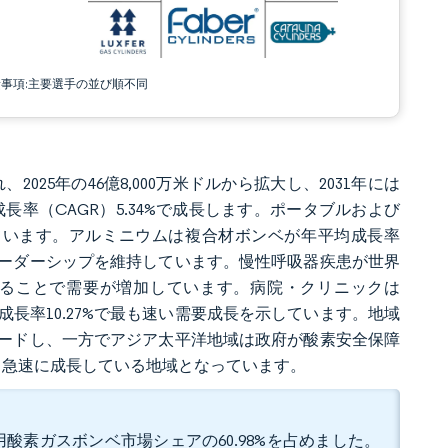
責事項:主要選手の並び順不同
2025年の46億8,000万米ドルから拡大し、2031年には
均成長率（CAGR）5.34%で成長します。ポータブルおよび
大しています。アルミニウムは複合材ボンベが年平均成長率
門のリーダーシップを維持しています。慢性呼吸器疾患が世界
人に達することで需要が増加しています。病院・クリニックは
成長率10.27%で最も速い需要成長を示しています。地域
でリードし、一方でアジア太平洋地域は政府が酸素安全保障
最も急速に成長している地域となっています。
酸素ガスボンベ市場シェアの60.98%を占めました。