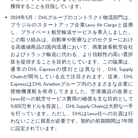
獲得することを目指しています。
2024年5月：DHLグループのコントラクト物流部門は、
ブラジルのスタートアップ企業Levu Air Cargoと提携
し、プライベート航空輸送サービスを導入しました。
この取り組みは、自動車や医療などのセクターにおけ
る高価値商品の国内流通において、商業旅客航空会社
およびトラック輸送に代わる、より信頼性の高い選択
肢を提供することを目的としています。この協業は、
通常のDHL Expressの慣行とは異なり、DHL Supply
Chainが関与している点で注目されます。従来、DHL
ExpressはDHL Aviationグループ内のさまざまな企業に
貨物機運航を依存してきました。空港施設の改善と
Levu社への航空サービス費用の補償を主な目的として
9,830万米ドルを投資し、DHL Supply Chainは大胆な一手
を打っています。ただし、DHLはLevu社への出資は行
わないことに留意が必要です。契約の初期期間は7年間
に設定されています。