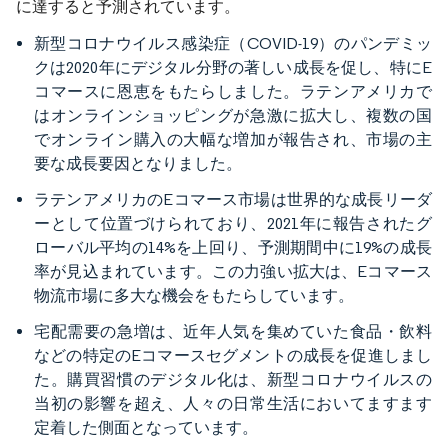
に達すると予測されています。
新型コロナウイルス感染症（COVID-19）のパンデミッ
クは2020年にデジタル分野の著しい成長を促し、特にE
コマースに恩恵をもたらしました。ラテンアメリカで
はオンラインショッピングが急激に拡大し、複数の国
でオンライン購入の大幅な増加が報告され、市場の主
要な成長要因となりました。
ラテンアメリカのEコマース市場は世界的な成長リーダ
ーとして位置づけられており、2021年に報告されたグ
ローバル平均の14%を上回り、予測期間中に19%の成長
率が見込まれています。この力強い拡大は、Eコマース
物流市場に多大な機会をもたらしています。
宅配需要の急増は、近年人気を集めていた食品・飲料
などの特定のEコマースセグメントの成長を促進しまし
た。購買習慣のデジタル化は、新型コロナウイルスの
当初の影響を超え、人々の日常生活においてますます
定着した側面となっています。