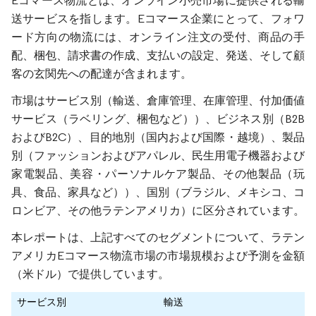
Eコマース物流とは、オンライン小売市場に提供される輸
送サービスを指します。Eコマース企業にとって、フォワ
ード方向の物流には、オンライン注文の受付、商品の手
配、梱包、請求書の作成、支払いの設定、発送、そして顧
客の玄関先への配達が含まれます。
市場はサービス別（輸送、倉庫管理、在庫管理、付加価値
サービス（ラベリング、梱包など））、ビジネス別（B2B
およびB2C）、目的地別（国内および国際・越境）、製品
別（ファッションおよびアパレル、民生用電子機器および
家電製品、美容・パーソナルケア製品、その他製品（玩
具、食品、家具など））、国別（ブラジル、メキシコ、コ
ロンビア、その他ラテンアメリカ）に区分されています。
本レポートは、上記すべてのセグメントについて、ラテン
アメリカEコマース物流市場の市場規模および予測を金額
（米ドル）で提供しています。
サービス別
輸送