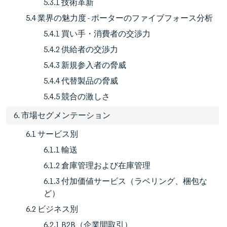
5.3.1 技術革新
5.4 業界の魅力度 - ポーターのファイブフォース分析
5.4.1 買い手・消費者の交渉力
5.4.2 供給者の交渉力
5.4.3 新規参入者の脅威
5.4.4 代替製品の脅威
5.4.5 競合の激しさ
6. 市場セグメンテーション
6.1 サービス別
6.1.1 輸送
6.1.2 倉庫管理および在庫管理
6.1.3 付加価値サービス（ラベリング、梱包な
ど）
6.2 ビジネス別
6.2.1 B2B（企業間取引）