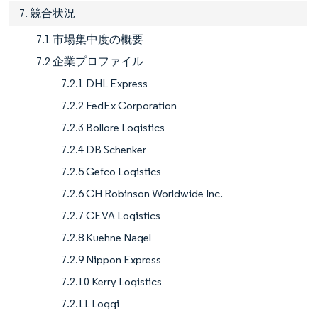
7. 競合状況
7.1 市場集中度の概要
7.2 企業プロファイル
7.2.1 DHL Express
7.2.2 FedEx Corporation
7.2.3 Bollore Logistics
7.2.4 DB Schenker
7.2.5 Gefco Logistics
7.2.6 CH Robinson Worldwide Inc.
7.2.7 CEVA Logistics
7.2.8 Kuehne Nagel
7.2.9 Nippon Express
7.2.10 Kerry Logistics
7.2.11 Loggi