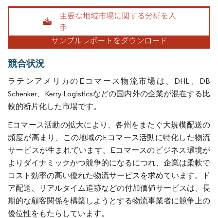
画像 © Mordor Intelligence。再利用にはCC BY 4.0の表示が必要です。
競合状況
ラテンアメリカのEコマース物流市場は、DHL、DB
Schenker、Kerry Logisticsなどの国内外の企業が混在する比
較的断片化した市場です。
Eコマース活動の拡大により、各州をまたぐ大規模配送の
頻度が高まり、この地域のEコマース活動に特化した物流
サービスが生まれています。Eコマースのビジネス環境が
よりダイナミックかつ競争的になるにつれ、企業は柔軟で
コスト効率の高い優れた物流サービスを求めています。ド
ア配送、リアルタイム追跡などの付加価値サービスは、長
期的な顧客関係を構築しようとする物流事業者に競争上の
優位性をもたらしています。