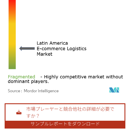
画像 © Mordor Intelligence。再利用にはCC BY 4.0の表示が必要です。