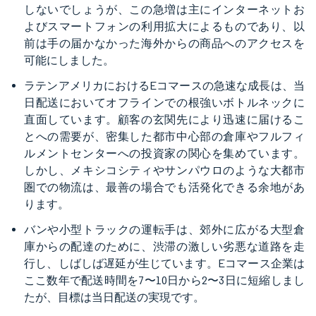
しないでしょうが、この急増は主にインターネットお
よびスマートフォンの利用拡大によるものであり、以
前は手の届かなかった海外からの商品へのアクセスを
可能にしました。
ラテンアメリカにおけるEコマースの急速な成長は、当
日配送においてオフラインでの根強いボトルネックに
直面しています。顧客の玄関先により迅速に届けるこ
とへの需要が、密集した都市中心部の倉庫やフルフィ
ルメントセンターへの投資家の関心を集めています。
しかし、メキシコシティやサンパウロのような大都市
圏での物流は、最善の場合でも活発化できる余地があ
ります。
バンや小型トラックの運転手は、郊外に広がる大型倉
庫からの配達のために、渋滞の激しい劣悪な道路を走
行し、しばしば遅延が生じています。Eコマース企業は
ここ数年で配送時間を7〜10日から2〜3日に短縮しまし
たが、目標は当日配送の実現です。