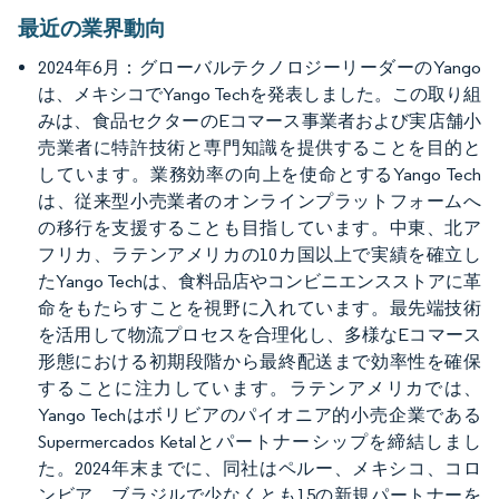
最近の業界動向
2024年6月：グローバルテクノロジーリーダーのYango
は、メキシコでYango Techを発表しました。この取り組
みは、食品セクターのEコマース事業者および実店舗小
売業者に特許技術と専門知識を提供することを目的と
しています。業務効率の向上を使命とするYango Tech
は、従来型小売業者のオンラインプラットフォームへ
の移行を支援することも目指しています。中東、北ア
フリカ、ラテンアメリカの10カ国以上で実績を確立し
たYango Techは、食料品店やコンビニエンスストアに革
命をもたらすことを視野に入れています。最先端技術
を活用して物流プロセスを合理化し、多様なEコマース
形態における初期段階から最終配送まで効率性を確保
することに注力しています。ラテンアメリカでは、
Yango Techはボリビアのパイオニア的小売企業である
Supermercados Ketalとパートナーシップを締結しまし
た。2024年末までに、同社はペルー、メキシコ、コロ
ンビア、ブラジルで少なくとも15の新規パートナーを