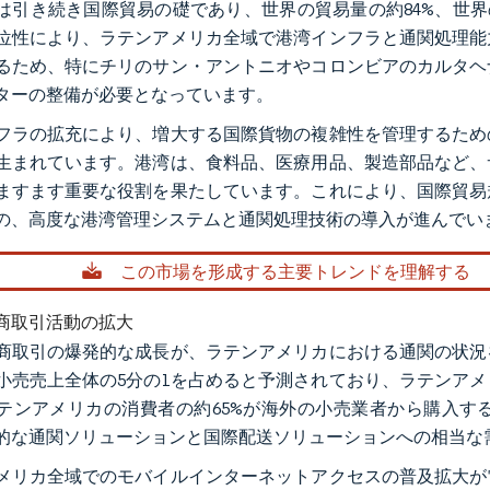
は引き続き国際貿易の礎であり、世界の貿易量の約84%、世界
位性により、ラテンアメリカ全域で港湾インフラと通関処理能
るため、特にチリのサン・アントニオやコロンビアのカルタヘ
ターの整備が必要となっています。
フラの拡充により、増大する国際貨物の複雑性を管理するため
生まれています。港湾は、食料品、医療用品、製造部品など、
ますます重要な役割を果たしています。これにより、国際貿易
の、高度な港湾管理システムと通関処理技術の導入が進んでい
この市場を形成する主要トレンドを理解する
商取引活動の拡大
商取引の爆発的な成長が、ラテンアメリカにおける通関の状況
小売売上全体の5分の1を占めると予測されており、ラテンア
テンアメリカの消費者の約65%が海外の小売業者から購入す
的な通関ソリューションと国際配送ソリューションへの相当な
メリカ全域でのモバイルインターネットアクセスの普及拡大が