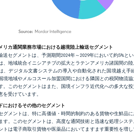
rdor Intelligence。再利用にはCC BY 4.0の表示が必要です。
メリカ通関業務市場における越境陸上輸送セグメント
輸送セグメントは、予測期間2024年～2029年において約5
は、地域統合イニシアチブの拡大とラテンアメリカ諸国間の陸
は、デジタル文書システムの導入や自動化された国境越え手
国境地域やメルコスール加盟国間における隣国との税関物流協
す。このセグメントはまた、国境インフラ近代化への多大な投
恵を受けています。
ドにおけるその他のセグメント
セグメントは、特に高価値・時間的制約のある貨物や生鮮品に
ます。このセグメントは、高度な通関技術と迅速な処理システ
ントは電子商取引貨物や医薬品においてますます重要性を増し