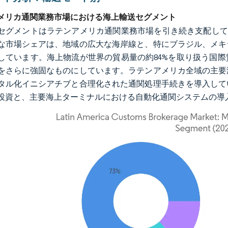
メリカ通関業務市場における海上輸送セグメント
セグメントはラテンアメリカ通関業務市場を引き続き支配してお
な市場シェアは、地域の広大な海岸線と、特にブラジル、メキ
しています。海上物流が世界の貿易量の約84%を取り扱う国
をさらに強固なものにしています。ラテンアメリカ全域の主要
タル化イニシアチブと合理化された通関処理手続きを導入して
投資と、主要海上ターミナルにおける自動化通関システムの導