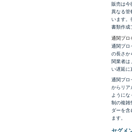
販売は今
異なる管
います。
書類作成
通関プロ
通関プロ
の長さか
関業者は
い遅延に
通関プロ
からリア
ようにな
制の複雑
ダーを含
ます。
セグメ