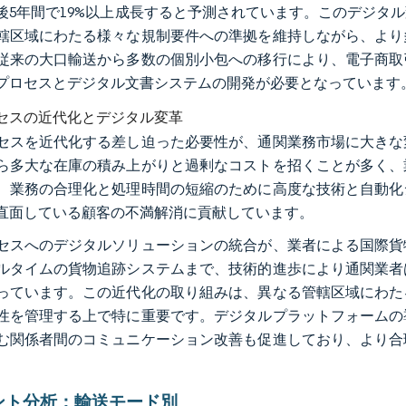
後5年間で19%以上成長すると予測されています。このデジタ
轄区域にわたる様々な規制要件への準拠を維持しながら、より
従来の大口輸送から多数の個別小包への移行により、電子商取
プロセスとデジタル文書システムの開発が必要となっています
セスの近代化とデジタル変革
セスを近代化する差し迫った必要性が、通関業務市場に大きな
ら多大な在庫の積み上がりと過剰なコストを招くことが多く、
、業務の合理化と処理時間の短縮のために高度な技術と自動化
直面している顧客の不満解消に貢献しています。
セスへのデジタルソリューションの統合が、業者による国際貨
ルタイムの貨物追跡システムまで、技術的進歩により通関業者
っています。この近代化の取り組みは、異なる管轄区域にわた
性を管理する上で特に重要です。デジタルプラットフォームの
む関係者間のコミュニケーション改善も促進しており、より合
ント分析：輸送モード別