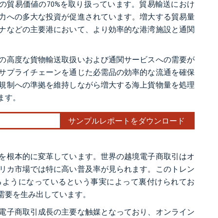
の貿易価値の70%を取り扱っています。貿易輸送におけ
力への多大な投資が促進されています。増大する貿易量
ナなどの主要港において、より効率的な港湾施設と通関
の高度な貨物輸送取扱いおよび通関サービスへの需要が
サプライチェーンを通じた必需品の効率的な流通を確保
規制への準拠を維持しながら増大する海上貨物量を処理
ます。
サンプルレポートをダウンロード
を根本的に変革しています。世界の越境電子商取引はオ
メリカ市場では特に高い普及率が見られます。このトレン
るようになっているという事実によって裏付けられてお
需要を生み出しています。
電子商取引成長の主要な触媒となっており、オンライン