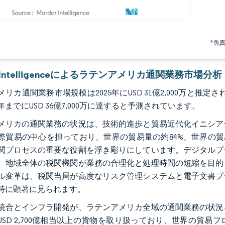
*免
r Intelligenceによるラテンアメリカ通関業務市場分析
リカ通関業務市場規模は2025年にUSD 31億2,000万と推定され、
0年までにUSD 36億7,000万に達すると予測されています。
メリカの通関業務の状況は、技術的進歩と貿易近代化イニシア
際貿易の中心を担っており、世界の貿易量の約84%、世界の貿
関プロセスの重要な役割を浮き彫りにしています。デジタルプ
、地域全体の税関機関が業務の合理化と処理時間の短縮を目的
ル変革は、税関当局が高度なリスク管理システムと電子文書プ
特に顕著に見られます。
統合とインフラ開発が、ラテンアメリカ全域の通関業務の状況
USD 2,700億相当以上の貨物を取り扱っており、世界の貿