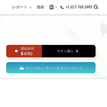
レポート
連絡
+1 617-765-2493
4750