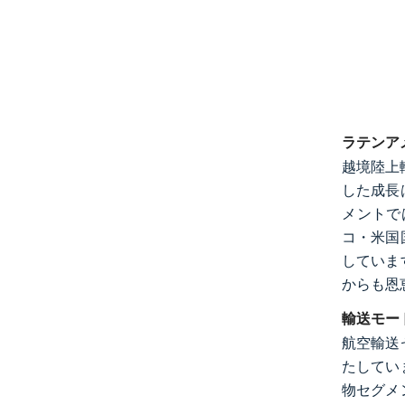
画像 © Mo
ラテンア
越境陸上
した成長
メントで
コ・米国
していま
からも恩
輸送モー
航空輸送
たしてい
物セグメ