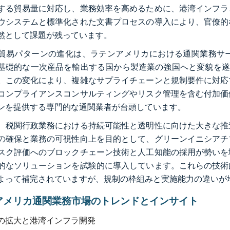
する貿易量に対応し、業務効率を高めるために、港湾インフラ
ウシステムと標準化された文書プロセスの導入により、官僚的
然として課題が残っています。
貿易パターンの進化は、ラテンアメリカにおける通関業務サ
基礎的な一次産品を輸出する国から製造業の強国へと変貌を遂
。この変化により、複雑なサプライチェーンと規制要件に対応
コンプライアンスコンサルティングやリスク管理を含む付加価
ンを提供する専門的な通関業者が台頭しています。
、税関行政業務における持続可能性と透明性に向けた大きな推
の確保と業務の可視性向上を目的として、グリーンイニシアチ
スク評価へのブロックチェーン技術と人工知能の採用が勢いを
的なソリューションを試験的に導入しています。これらの技術
よって補完されていますが、規制の枠組みと実施能力の違いが
アメリカ通関業務市場のトレンドとインサイト
の拡大と港湾インフラ開発