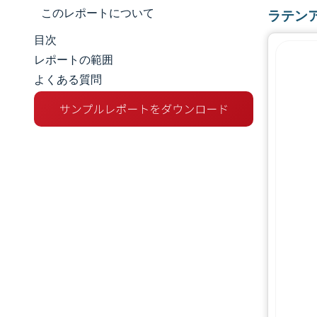
このレポートについて
ラテン
目次
マーケットスナップショット
レポートの範囲
よくある質問
市場分析
主な市場動向
セグメント分析
地理分析
競争環境
主要プレーヤー
業界の動向