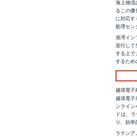
海上物流
るこの優
に対応す
処理セン
港湾イン
並行して
する上で
するため
越境電子
越境電子
ンライン
ドは、ラ
り、効率
ラテンア