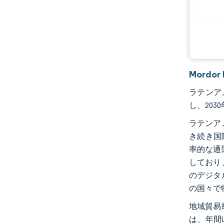
Mordo
ラテンアメ
し、203
ラテンア
き続き国
率的な通
しており
のデジタ
の国々で
地域貿易
は、年間