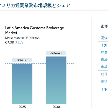
アメリカ通関業務市場規模とシェア
市
調査
予測
歴史
市場規
市場規
成長率 
画像 © Mordor Intelligence。再利用にはCC BY 4
市場
画像 ©
主要