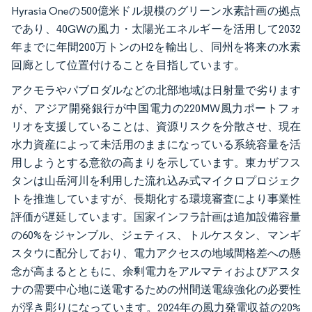
Hyrasia Oneの500億米ドル規模のグリーン水素計画の拠点
であり、40GWの風力・太陽光エネルギーを活用して2032
年までに年間200万トンのH2を輸出し、同州を将来の水素
回廊として位置付けることを目指しています。
アクモラやパブロダルなどの北部地域は日射量で劣ります
が、アジア開発銀行が中国電力の220MW風力ポートフォ
リオを支援していることは、資源リスクを分散させ、現在
水力資産によって未活用のままになっている系統容量を活
用しようとする意欲の高まりを示しています。東カザフス
タンは山岳河川を利用した流れ込み式マイクロプロジェク
トを推進していますが、長期化する環境審査により事業性
評価が遅延しています。国家インフラ計画は追加設備容量
の60%をジャンブル、ジェティス、トルケスタン、マンギ
スタウに配分しており、電力アクセスの地域間格差への懸
念が高まるとともに、余剰電力をアルマティおよびアスタ
ナの需要中心地に送電するための州間送電線強化の必要性
が浮き彫りになっています。2024年の風力発電収益の20%