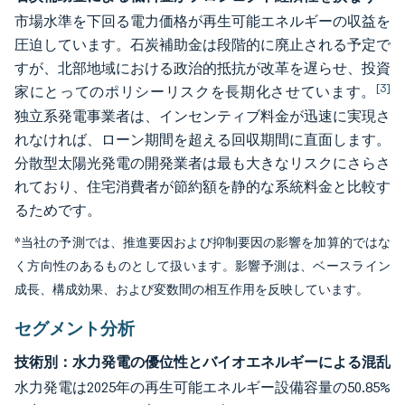
市場水準を下回る電力価格が再生可能エネルギーの収益を
圧迫しています。石炭補助金は段階的に廃止される予定で
すが、北部地域における政治的抵抗が改革を遅らせ、投資
[3]
家にとってのポリシーリスクを長期化させています。
独立系発電事業者は、インセンティブ料金が迅速に実現さ
れなければ、ローン期間を超える回収期間に直面します。
分散型太陽光発電の開発業者は最も大きなリスクにさらさ
れており、住宅消費者が節約額を静的な系統料金と比較す
るためです。
*当社の予測では、推進要因および抑制要因の影響を加算的ではな
く方向性のあるものとして扱います。影響予測は、ベースライン
成長、構成効果、および変数間の相互作用を反映しています。
セグメント分析
技術別：水力発電の優位性とバイオエネルギーによる混乱
水力発電は2025年の再生可能エネルギー設備容量の50.85%