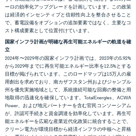
ーロの効率化アップグレードを計画しています。この政策
は経済的インセンティブと信頼性向上を整合させること
で、蓄電設備をオプションの追加要素ではなく、主要なコ
スト構成要素として位置付けています。
国家インフラ計画が明確な再生可能エネルギーの軌道を確
立
2024年〜2029年の国家インフラ計画では、2023年の5.92%
から2029年までに再生可能エネルギー比率を12.5%とする
目標が掲げられています。このロードマップは15万人の雇
用創出を求めており、南カザフスタン州およびジャンブル
州を優先実施地域として、系統接続可能な回廊の整備と用
地取得の迅速化を確保しています。TotalEnergies、ACWA
Power、および地元パートナーを含む官民コンソーシアム
が、許認可手続きと資金調達を効率化しています。再生可
能エネルギーを広範な産業近代化政策に統合することで、
クリーン電力が環境目標から経済インフラの中核へと昇格