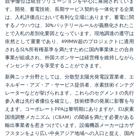
競争優位は統合ソリューションを中心に展開されていま
す。開発、蓄電技術、長期サービス契約を一体化する企業
は、入札評価点において有利な立場にあります。蓄電に関
するノウハウは、30%バッテリールールが義務化されたこ
とで入札の差別化要因となっています。現地調達の遵守は
依然として重要であり、499MW超のプロジェクトに適用
される51%所有権基準を満たすために国内事業体との合弁
事業が組成され、外国スポンサーは経営権を維持しながら
インセンティブを享受することができます。
新興ニッチ分野としては、分散型太陽光発電設置業者、エ
ネルギー・アズ・ア・サービス提供者、水素技術インテグ
レーターなどが挙げられます。これらのセグメントの先行
参入者は先行者優位を確立し、技術標準の発展に影響を与
えます。コーポレートPPAは黎明期にありますが、EU炭素
国境調整メカニズム（CBAM）の閾値を満たす必要がある
輸出事業者を惹きつけています。設備機器メーカーはカザ
フスタンをより広い中央アジア地域への入口と捉え、国内