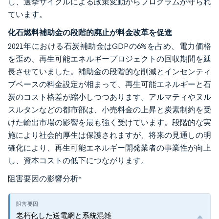
し、選挙サイクルによる政策変動からプログラムが守られ
ています。
化石燃料補助金の段階的廃止が料金改革を促進
2021年における石炭補助金はGDPの6%を占め、電力価格
を歪め、再生可能エネルギープロジェクトの回収期間を延
長させていました。補助金の段階的な削減とインセンティ
ブベースの料金設定が相まって、再生可能エネルギーと石
炭のコスト格差が縮小しつつあります。アルマティやヌル
スルタンなどの都市部は、小売料金の上昇と炭素制約を受
けた輸出市場の影響を最も強く受けています。段階的な実
施により社会的厚生は保護されますが、将来の見通しの明
確化により、再生可能エネルギー開発業者の事業性が向上
し、資本コストの低下につながります。
阻害要因の影響分析
*
老朽化した送電網と系統混雑