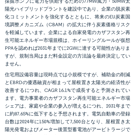
採掘ポンプに電力を供給するための77MW風力・50MW太
陽光ハイブリッドプラントを建設中であり、企業の脱炭素
化コミットメントを強化するとともに、将来のEU炭素国
境調整メカニズム（CBAM）の拡大に伴う炭素価格リスク
を軽減しています。企業による自家発電のカザフスタン再
生可能エネルギー市場規模は、ホイーリングルールが仮想
PPAを認めれば2031年までに2GWに達する可能性がありま
すが、規制当局はまだ料金設定の方法論を最終決定してい
ません。
住宅用設備容量は現時点では小規模ですが、補助金の削減
とEBRDの優遇融資が相まって屋根置き太陽光の経済性が
改善するにつれ、CAGR 16.1%で成長すると予測されてい
ます。電力事業者のカザフスタン再生可能エネルギー市場
シェアは、家庭や企業の参入が増えるにつれ、2031年まで
に約87.65%に低下すると予想されます。電気自動車の登録
台数は2024年に150%増加して7,500台となり、屋根置き太
陽光発電およびメーター後置型蓄電池がアービトラージで