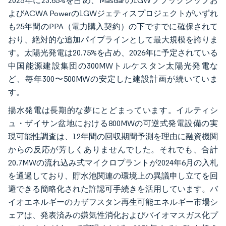
2025年に23.65%を占め、Masdarの1GWフラッグシップお
よびACWA Powerの1GWジェティスプロジェクトがいずれ
も25年間のPPA（電力購入契約）の下ですでに確保されて
おり、絶対的な追加パイプラインとして最大規模を誇りま
す。太陽光発電は20.75%を占め、2026年に予定されている
中国能源建設集団の300MWトルケスタン太陽光発電な
ど、毎年300〜500MWの安定した建設計画が続いていま
す。
揚水発電は長期的な夢にとどまっています。イルティシ
ュ・ザイサン盆地における800MWの可逆式発電設備の実
現可能性調査は、12年間の回収期間予測を理由に融資機関
からの反応が芳しくありませんでした。それでも、合計
20.7MWの流れ込み式マイクロプラントが2024年6月の入札
を通過しており、貯水池関連の環境上の異議申し立てを回
避できる簡略化された許認可手続きを活用しています。バ
イオエネルギーのカザフスタン再生可能エネルギー市場シ
ェアは、発表済みの嫌気性消化およびバイオマスガス化プ