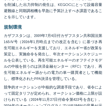
を削減した出力抑制の発生は、KEGOCにとって設備容量
避難線と同期調相機を早急に予算計上すべき課題であるこ
とを示しています。
規制環境
カザフスタンは、2009年7月4日付カザフスタン共和国法第
165-IV号（2026年1月時点までの改正を含む）に基づき再
生可能エネルギーを支援しており、エネルギー省が政策を
策定し、実施命令を発出し、年次オークションスケジュー
ルを公表している。再生可能エネルギーのオフテイクモデ
ルの中核を担うのは決済金融センター（RFC）であり、再
生可能エネルギー源からの電力の単一購買者として機能
し、標準化されたPPA決済を管理している。
競争的オークションが中核的な調達手段であり、省令によ
って固定タリフが定められ、オークション価格に上限が設
けられている（2024年11月27日付命令第423号を含む）。
2026年のオークションプログラムでは915MWの容量が示