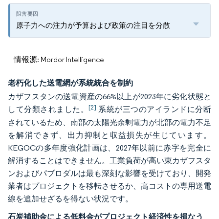
原子力への注力が予算および政策の注目を分散
情報源: Mordor Intelligence
老朽化した送電網が系統統合を制約
カザフスタンの送電資産の66%以上が2023年に劣化状態と
[2]
して分類されました。
系統が三つのアイランドに分断
されているため、南部の太陽光余剰電力が北部の電力不足
を解消できず、出力抑制と収益損失が生じています。
KEGOCの多年度強化計画は、2027年以前に赤字を完全に
解消することはできません。工業負荷が高い東カザフスタ
ンおよびパブロダルは最も深刻な影響を受けており、開発
業者はプロジェクトを移転させるか、高コストの専用送電
線を追加せざるを得ない状況です。
石炭補助金による低料金がプロジェクト経済性を損なう