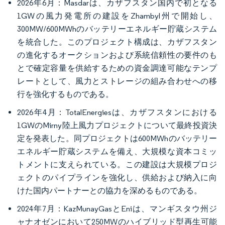
2026年6月：Masdarは、カザフスタン国内で初となる
1GWの風力発電所の建設をZhambyl州で開始し、
300MW/600MWhのバッテリーエネルギー貯蔵システム
を統合した。このプロジェクト構成は、カザフスタン
の進化するオークションおよび系統信頼性の要件のも
とで確定容量を供給するための資金調達可能なテンプ
レートとして、風力とストレージの組み合わせへの移
行を強化するものである。
2026年4月：TotalEnergiesは、カザフスタンにおける
1GWのMirny陸上風力プロジェクトについて最終投資決
定を発表した。同プロジェクトは600MWhのバッテリー
エネルギー貯蔵システムを備え、大規模な資本コミッ
トメントに支えられている。この建設は大規模プロジ
ェクトのパイプラインを強化し、供給および納入に向
けた国内パートナーとの協力を深めるものである。
2024年7月：KazMunayGasとEniは、マンギスタウ州ジ
ャナオゼンにおいて250MWのハイブリッド型再生可能