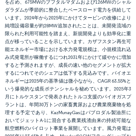
を占め、675MWのブフタルマダムおよび126MWのシャル
ダラダムが季節的に整合したベースロード電力を供給して
います。2024年から2025年にかけてタービンの改修により
純増設備容量が約28MW追加されたことは、未開発流域の
限られた利用可能性を踏まえ、新規開発よりも効率化に重
点が移っていることを示しています。カザフスタン再生可
能エネルギー市場における水力発電規模は、小規模流れ込
み式発電所が稼働するにつれ2031年にかけて緩やかに増加
すると予測されますが、成長の速い他のセグメントが拡大
するにつれてそのシェアは低下する見込みです。バイオエ
ネルギーは2025年の基準値は微小ながら、CAGR 63.55%と
いう爆発的な成長ポテンシャルを秘めています。2025年3
月にトルケスタンで発表されたトルコ支援のバイオガスプ
ラントは、年間30万トンの家畜糞尿および農業廃棄物を処
理する予定であり、KazMunayGasはパブロダル製油所に
おいてジェットA-1に混合する農業残渣由来の持続可能な
航空燃料のパイロット事業を展開しています。風力発電は