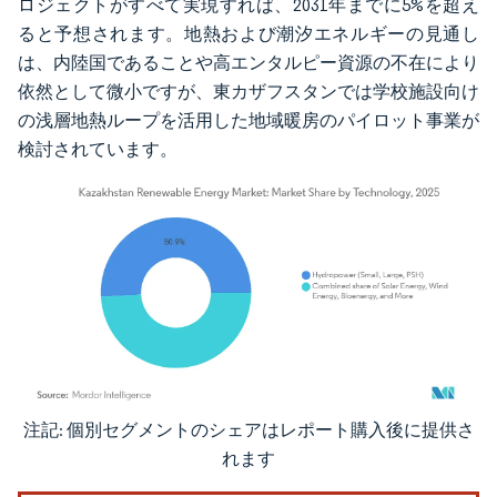
ロジェクトがすべて実現すれば、2031年までに5%を超え
ると予想されます。地熱および潮汐エネルギーの見通し
は、内陸国であることや高エンタルピー資源の不在により
依然として微小ですが、東カザフスタンでは学校施設向け
の浅層地熱ループを活用した地域暖房のパイロット事業が
検討されています。
注記: 個別セグメントのシェアはレポート購入後に提供さ
画像 © Mordor Intelligence。再利用にはCC BY 4.0の表示が必要です。
れます