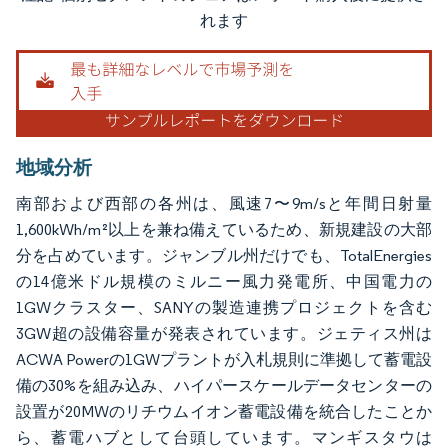
画像 © Mordor Intelligence。再利用にはCC BY 4.0の表示が必要です。
れます
地域分析
南部および西部の各州は、風速7〜9m/sと年間日射量
1,600kWh/m²以上を兼ね備えているため、新規建設の大部
分を占めています。ジャンブル州だけでも、TotalEnergies
の14億米ドル規模のミルニー風力発電所、中国電力の
1GWクラスター、SANYの製造連携プロジェクトを含む
3GW超の設備容量が発表されています。ジェティス州は
ACWA Powerの1GWプラントが入札規則に準拠して蓄電設
備の30%を組み込み、ハイパースケールデータセンターの
設置が20MWのリチウムイオン蓄電設備を統合したことか
ら、蓄電ハブとして台頭しています。マンギスタウは