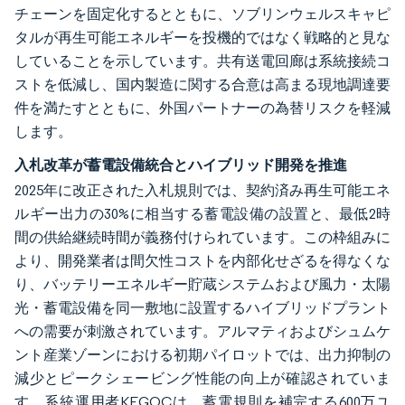
チェーンを固定化するとともに、ソブリンウェルスキャピ
タルが再生可能エネルギーを投機的ではなく戦略的と見な
していることを示しています。共有送電回廊は系統接続コ
ストを低減し、国内製造に関する合意は高まる現地調達要
件を満たすとともに、外国パートナーの為替リスクを軽減
します。
入札改革が蓄電設備統合とハイブリッド開発を推進
2025年に改正された入札規則では、契約済み再生可能エネ
ルギー出力の30%に相当する蓄電設備の設置と、最低2時
間の供給継続時間が義務付けられています。この枠組みに
より、開発業者は間欠性コストを内部化せざるを得なくな
り、バッテリーエネルギー貯蔵システムおよび風力・太陽
光・蓄電設備を同一敷地に設置するハイブリッドプラント
への需要が刺激されています。アルマティおよびシュムケ
ント産業ゾーンにおける初期パイロットでは、出力抑制の
減少とピークシェービング性能の向上が確認されていま
す。系統運用者KEGOCは、蓄電規則を補完する600万ユ