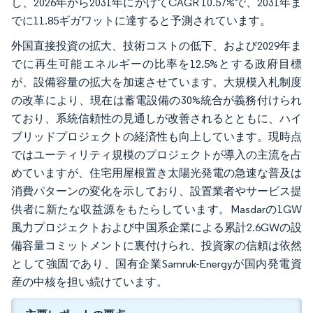
し、2026年から2031年にかけてCAGR 10.57%で、2031年ま
でに11.85ギガワットに達すると予測されています。
外国直接投資の拡大、技術コストの低下、および2029年ま
でに再生可能エネルギーの比率を12.5%とする政府目標
が、設備容量の拡大を加速させています。大規模入札制度
の改革により、現在は蓄電設備の30%統合が義務付けられ
ており、系統信頼性の見通しが改善されるとともに、ハイ
ブリッドプロジェクトの経済性も向上しています。現時点
ではユーティリティ規模のプロジェクトが導入の主流を占
めていますが、住宅用屋根置き太陽光発電の急速な普及は
消費パターンの変化を示しており、設置業者やサービス提
供者に新たな収益源をもたらしています。Masdarの1GW
風力プロジェクトおよび中国系企業による累計2.6GWの設
備容量コミットメントに裏付けられ、投資家の信頼は依然
として強固であり、国有企業Samruk-Energyが国内発電資
産の中核を担い続けています。