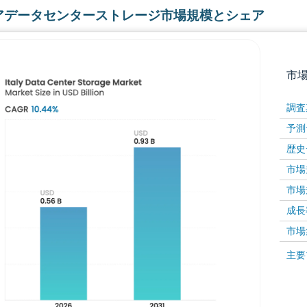
アデータセンターストレージ市場規模とシェア
市
調査
予測
歴史
市場規
市場規
成長率 
画像 © Mordor Intelligence。再利用にはCC BY 4
市場
画像 ©
主要