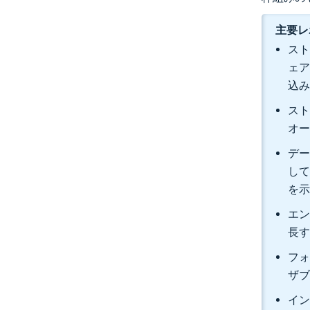
主要レ
スト
ェア
込
スト
オー
デー
して
を
エン
長
フォ
ザブ
イン