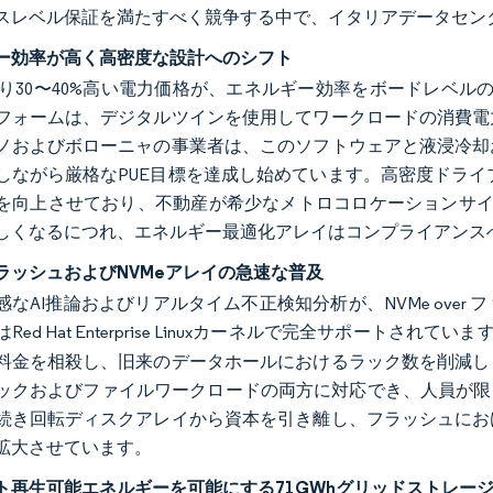
スレベル保証を満たすべく競争する中で、イタリアデータセン
ー効率が高く高密度な設計へのシフト
り30〜40%高い電力価格が、エネルギー効率をボードレベルの変数として
フォームは、デジタルツインを使用してワークロードの消費電
ノおよびボローニャの事業者は、このソフトウェアと液浸冷却
しながら厳格なPUE目標を達成し始めています。高密度ドライ
を向上させており、不動産が希少なメトロコロケーションサイト
しくなるにつれ、エネルギー最適化アレイはコンプライアンス
ラッシュおよびNVMeアレイの急速な普及
感なAI推論およびリアルタイム不正検知分析が、NVMe ove
ed Hat Enterprise Linuxカーネルで完全サポートされていま
料金を相殺し、旧来のデータホールにおけるラック数を削減し
ックおよびファイルワークロードの両方に対応でき、人員が限
続き回転ディスクアレイから資本を引き離し、フラッシュにお
拡大させています。
ト再生可能エネルギーを可能にする71GWhグリッドストレー