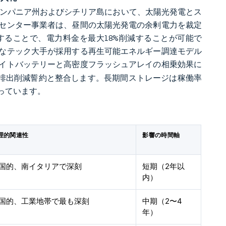
カンパニア州およびシチリア島において、太陽光発電とス
センター事業者は、昼間の太陽光発電の余剰電力を裁定
ることで、電力料金を最大18%削減することが可能で
なテック大手が採用する再生可能エネルギー調達モデル
イトバッテリーと高密度フラッシュアレイの相乗効果に
5%排出削減誓約と整合します。長期間ストレージは稼働率
っています。
理的関連性
影響の時間軸
国的、南イタリアで深刻
短期（2年以
内）
国的、工業地帯で最も深刻
中期（2〜4
年）