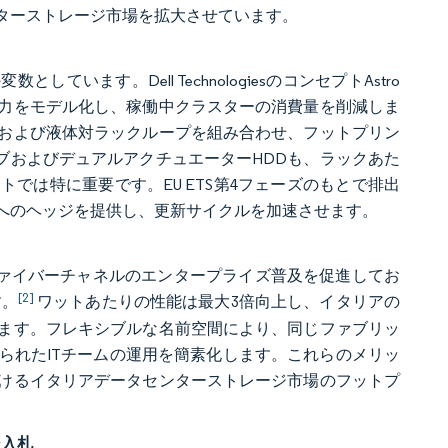
ターストレージ市場を拡大させています。
います。Dell TechnologiesのコンセプトAstro
力をモデル化し、稼働中クラスターの消費量を削減しま
および液体対ラックループを組み合わせ、フットプリン
ブおよびデュアルアクチュエーターHDDも、ラックあた
では特に重要です。EU ETS第4フェーズのもとで排出
へのヘッジを提供し、更新サイクルを加速させます。
r ファイバーチャネルのエンタープライズ普及を促進してお
[2]
す。
ワットあたりの性能は最大3倍向上し、イタリアの
ます。フレキシブルな名前空間により、同じファブリッ
られたITチームの運用を簡素化します。これらのメリッ
けるイタリアデータセンターストレージ市場のフットプ
ジ入札