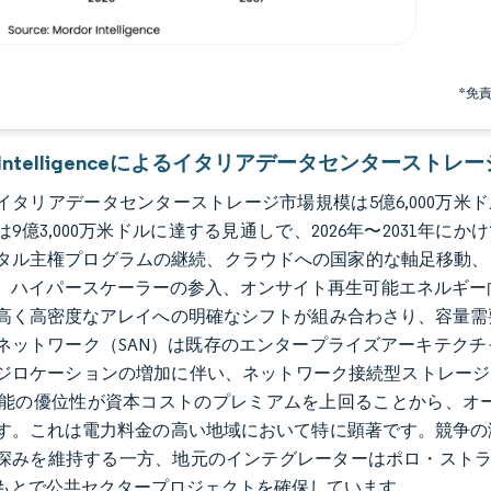
*免
or Intelligenceによるイタリアデータセンタースト
のイタリアデータセンターストレージ市場規模は5億6,000万米ド
には9億3,000万米ドルに達する見通しで、2026年〜2031年に
タル主権プログラムの継続、クラウドへの国家的な軸足移動、
。ハイパースケーラーの参入、オンサイト再生可能エネルギー向
高く高密度なアレイへの明確なシフトが組み合わさり、容量需
ネットワーク（SAN）は既存のエンタープライズアーキテク
ジロケーションの増加に伴い、ネットワーク接続型ストレージ
S性能の優位性が資本コストのプレミアムを上回ることから、オ
す。これは電力料金の高い地域において特に顕著です。競争の
みを維持する一方、地元のインテグレーターはポロ・ストラテジコ・ナツィオ
もとで公共セクタープロジェクトを確保しています。