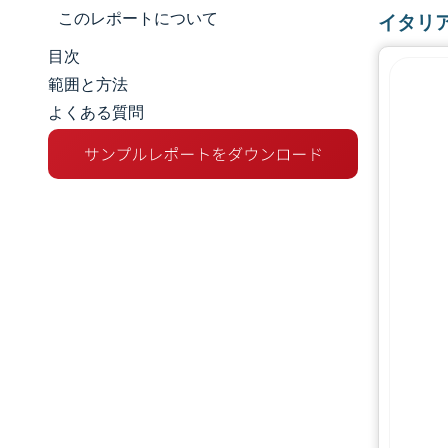
このレポートについて
イタリ
目次
市場規模とシェア
範囲と方法
よくある質問
市場分析
トレンドとインサイト
セグメント分析
地理分析
競争環境
主要プレーヤー
業界の動向