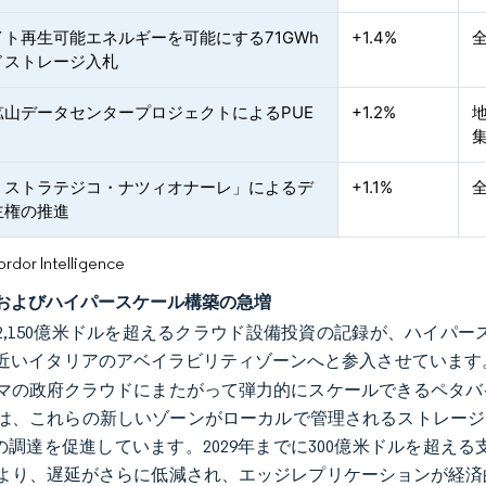
イト再生可能エネルギーを可能にする71GWh
+1.4%
ドストレージ入札
鉱山データセンタープロジェクトによるPUE
+1.2%
・ストラテジコ・ナツィオナーレ」によるデ
+1.1%
主権の推進
or Intelligence
およびハイパースケール構築の急増
年に2,150億米ドルを超えるクラウド設備投資の記録が、ハイ
近いイタリアのアベイラビリティゾーンへと参入させています
マの政府クラウドにまたがって弾力的にスケールできるペタバ
は、これらの新しいゾーンがローカルで管理されるストレージ
Sの調達を促進しています。2029年までに300億米ドルを超
より、遅延がさらに低減され、エッジレプリケーションが経済