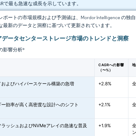
GRで最も急速な成長を示しています。
ポートの市場規模および予測値は、Mordor Intelligence
な最新のデータと洞察に基づいて更新されています。
アデータセンターストレージ市場のトレンドと洞察
の影響分析
*
CAGRへの影響
地
（〜%）
ドおよびハイパースケール構築の急増
+2.8%
ギー効率が高く高密度な設計へのシフト
+2.1%
フラッシュおよびNVMeアレイの急速な普及
+1.9%