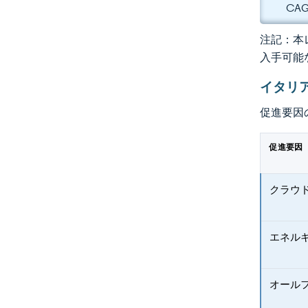
CA
注記：本レ
入手可能
イタリ
促進要因
促進要因
クラウ
エネル
オール