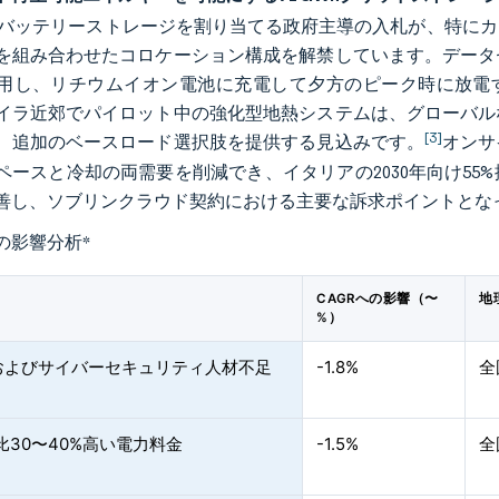
hのバッテリーストレージを割り当てる政府主導の入札が、特に
を組み合わせたコロケーション構成を解禁しています。データ
用し、リチウムイオン電池に充電して夕方のピーク時に放電す
イラ近郊でパイロット中の強化型地熱システムは、グローバル
[3]
、追加のベースロード選択肢を提供する見込みです。
オンサ
ペースと冷却の両需要を削減でき、イタリアの2030年向け5
善し、ソブリンクラウド契約における主要な訴求ポイントとな
の影響分析
*
CAGRへの影響（〜
地
%）
およびサイバーセキュリティ人材不足
-1.8%
全
比30〜40%高い電力料金
-1.5%
全