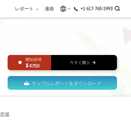
レポート
連絡
+1 617-765-2493
4750
市場