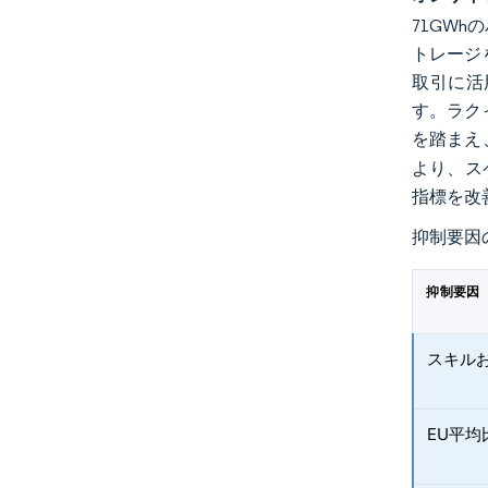
71GW
トレージ
取引に活
す。ラク
を踏まえ
より、ス
指標を改
抑制要因
抑制要因
スキル
EU平均