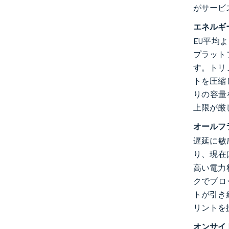
がサービ
エネルギ
EU平均よ
プラット
す。トリ
トを圧縮
りの容量
上限が厳
オールフ
遅延に敏
り、現在はR
高い電力
クでブロ
トが引き
リントを
オンサイ