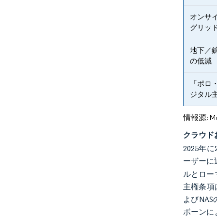
オンサ
グリッ
地下／
の低減
「ポロ
ジタル
情報源: Mord
クラウド
2025
ーザーに
ルとロー
主権条項
よびNA
ボーンに