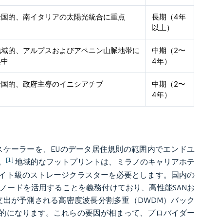
全国的、南イタリアの太陽光統合に重点
長期（4年
以上）
地域的、アルプスおよびアペニン山脈地帯に
中期（2〜
集中
4年）
全国的、政府主導のイニシアチブ
中期（2〜
4年）
パースケーラーを、EUのデータ居住規則の範囲内でエンドユ
[1]
。
地域的なフットプリントは、ミラノのキャリアホテ
イト級のストレージクラスターを必要とします。国内の
ノードを活用することを義務付けており、高性能SANお
える支出が予測される高密度波長分割多重（DWDM）バック
的になります。これらの要因が相まって、プロバイダー