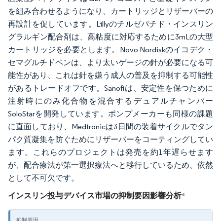
を組み合わせるようになり、カートリッジとリザーバーの
再設計を促しています。Lillyのチルゼパチド・インスリン
グラルギン配合剤は、高粘度に対応するために3mLの大型
カートリッジを必要とします。Novo Nordiskのイコデク・
セマグルチドペンは、より太いゲージの針が必要になる可
能性があり、これは針を嫌う成人の普及を抑制する可能性
があるトレードオフです。Sanofiは、安定性を保つために
注射時にのみ化合物を混合するデュアルチャンバー
SoloStarを開発しています。ポンプメーカーも同様の課題
に直面しており、Medtronicは3日間の装着サイクルでタン
パク質凝集を防ぐためにリザーバーをコーティングしてい
ます。これらのプロジェクトは発売を約1年遅らせます
が、配合療法が第一選択療法へと移行しているため、依然
として不可欠です。
インスリン投与デバイス市場の抑制要因影響分析
*