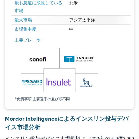
最も急速に成長している
北米
市場
最大市場
アジア太平洋
市場集中度
中
画像 © Mordor Intelligence。再利用にはCC BY 4.0の表示が必要です。
主要プレーヤー
*免責事項:主要選手の並び順不同
Mordor Intelligenceによるインスリン投与デバ
イス市場分析
インスリン投与デバイス市場規模は、2025年の319億2,000