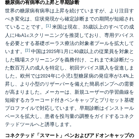
糖尿病の有病率の上昇と早期診断
世界の糖尿病有病率は上昇を続けていますが、より注目す
べき変化は、症状発現から確定診断までの期間が短縮され
[1]
ていることです。
米国は現在、35歳以上のすべての成
人にHbA1cスクリーニングを推奨しており、専用デバイス
を必要とする基礎ボーラス療法の対象者プールを拡大して
[2]
います。
中国は2025年1月に40歳以上の従業員を対象と
した職場スクリーニングを義務付け、これまで未診断だっ
た数百万人の成人を特定し、初回デバイス購入を促進しま
した。欧州では2024年に小児1型糖尿病の発症率が3.4%上
昇し、より小型のリザーバーを備えた簡易ポンプへの需要
が高まりました。メーカーは、新規ユーザーの学習曲線を
短縮するカラーコード付きペンキャップとプリセット基礎
プロファイルで対応しています。早期診断はインストール
ベースを拡大し、患者を投与量の調整をガイドするコネク
テッドツールへと誘導します。
コネクテッド「スマート」ペンおよびアドオンキャップの