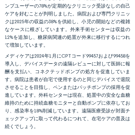
ンプユーザーの78%が定期的なクリニック受診なしの自己
ケアを好むことが判明しました。病院および専門クリニッ
クは2025年の収益の38%を供給し、小児の開始などの複雑
なケースに根ざしています。外来手術センターは収益の
12%を追加し、糖尿病関連の処置が外来に移行するにつれ
て増加しています。
メディケアは2024年1月にCPTコード99457および99458を
導入し、デバイスデータの遠隔レビューに対して医師に報
酬を支払い、コネクテッドポンプの処方を促進していま
す。病院は患者が自宅で使用するのと同じデバイスで退院
させることを目指し、ペンまたはパッチポンプの採用を促
進しています。外科センターは現在、処置中の安全な血糖
維持のために持続血糖モニターと自動ポンプに依存してお
り、感染率を18%削減しています。遠隔医療受診が対面チ
ェックアップに取って代わるにつれて、在宅ケアの普及は
続くでしょう。