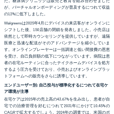
た。糖尿病クリニックは販売と教育を組み合わせました
が、バーチャルオンボーディングが普及するにつれて収益
の12%に低下しました。
Walgreensは2025年4月にデバイスの来店客がオンラインに
シフトした後、150店舗の閉鎖を発表しました。小売店は
依然として即時カウンセリングを提供していますが、遠隔
医療と迅速な配送がそのアドバンテージを縮小していま
す。オンラインプレーヤーは一括調達と低い間接費の恩恵
を受け、自己負担額の低下につながっています。病院は患
者の在宅ルーティンに合ったテイクホームデバイスを処方
するよう圧力を受けており、小売およびオンラインプラッ
トフォームへの販売をさらに誘導しています。
エンドユーザー別:
自己投与が標準化するにつれて在宅ケ
ア環境が主導
在宅ケアは2025年の売上高の43.67%を生み出し、患者が自
宅での治療管理を好むにつれて2031年にかけて10.45%の
CAGRで拡大するでしょう。2024年の調査では、米国のポ