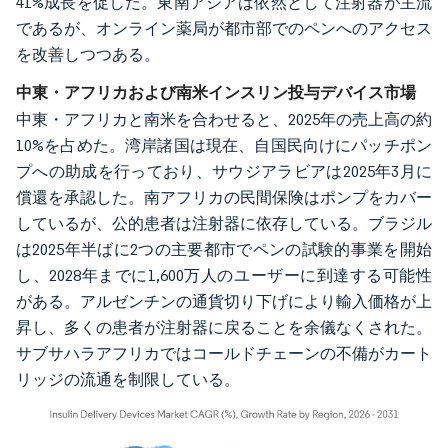
41%成長を促した。東南アジアは依然として注射器が主流
であるが、オンライン薬局が都市部でのペンへのアクセス
を改善しつつある。
中東・アフリカおよび南米インスリン投与デバイス市場
中東・アフリカと南米を合わせると、2025年の売上高の約
10%を占めた。湾岸諸国は現在、自国民向けにパッチポン
プへの助成を行っており、サウジアラビアは2025年3月に
償還を承認した。南アフリカの民間保険はポンプをカバー
しているが、公的患者は注射器に依存している。ブラジル
は2025年半ばに2つの主要都市でペンの試験的事業を開始
し、2028年までに1,600万人のユーザーに到達する可能性
がある。アルゼンチンの通貨切り下げにより輸入価格が上
昇し、多くの患者が注射器に戻ることを余儀なくされた。
サブサハラアフリカではコールドチェーンの不備がカート
リッジの流通を制限している。