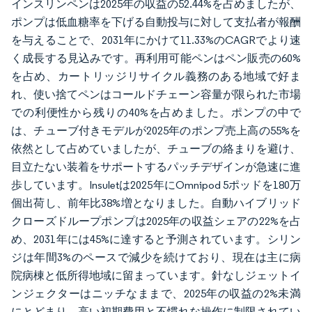
インスリンペンは2025年の収益の52.44%を占めましたが、
ポンプは低血糖率を下げる自動投与に対して支払者が報酬
を与えることで、2031年にかけて11.33%のCAGRでより速
く成長する見込みです。再利用可能ペンはペン販売の60%
を占め、カートリッジリサイクル義務のある地域で好ま
れ、使い捨てペンはコールドチェーン容量が限られた市場
での利便性から残りの40%を占めました。ポンプの中で
は、チューブ付きモデルが2025年のポンプ売上高の55%を
依然として占めていましたが、チューブの絡まりを避け、
目立たない装着をサポートするパッチデザインが急速に進
歩しています。Insuletは2025年にOmnipod 5ポッドを180万
個出荷し、前年比38%増となりました。自動ハイブリッド
クローズドループポンプは2025年の収益シェアの22%を占
め、2031年には45%に達すると予測されています。シリン
ジは年間3%のペースで減少を続けており、現在は主に病
院病棟と低所得地域に留まっています。針なしジェットイ
ンジェクターはニッチなままで、2025年の収益の2%未満
にとどまり、高い初期費用と不慣れな操作に制限されてい