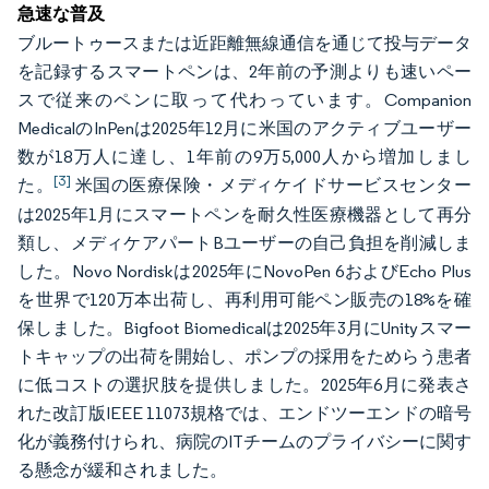
急速な普及
ブルートゥースまたは近距離無線通信を通じて投与データ
を記録するスマートペンは、2年前の予測よりも速いペー
スで従来のペンに取って代わっています。Companion
MedicalのInPenは2025年12月に米国のアクティブユーザー
数が18万人に達し、1年前の9万5,000人から増加しまし
[3]
た。
米国の医療保険・メディケイドサービスセンター
は2025年1月にスマートペンを耐久性医療機器として再分
類し、メディケアパートBユーザーの自己負担を削減しま
した。Novo Nordiskは2025年にNovoPen 6およびEcho Plus
を世界で120万本出荷し、再利用可能ペン販売の18%を確
保しました。Bigfoot Biomedicalは2025年3月にUnityスマー
トキャップの出荷を開始し、ポンプの採用をためらう患者
に低コストの選択肢を提供しました。2025年6月に発表さ
れた改訂版IEEE 11073規格では、エンドツーエンドの暗号
化が義務付けられ、病院のITチームのプライバシーに関す
る懸念が緩和されました。