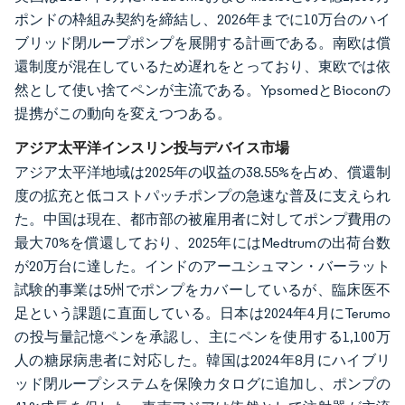
ポンドの枠組み契約を締結し、2026年までに10万台のハイ
ブリッド閉ループポンプを展開する計画である。南欧は償
還制度が混在しているため遅れをとっており、東欧では依
然として使い捨てペンが主流である。YpsomedとBioconの
提携がこの動向を変えつつある。
アジア太平洋インスリン投与デバイス市場
アジア太平洋地域は2025年の収益の38.55%を占め、償還制
度の拡充と低コストパッチポンプの急速な普及に支えられ
た。中国は現在、都市部の被雇用者に対してポンプ費用の
最大70%を償還しており、2025年にはMedtrumの出荷台数
が20万台に達した。インドのアーユシュマン・バーラット
試験的事業は5州でポンプをカバーしているが、臨床医不
足という課題に直面している。日本は2024年4月にTerumo
の投与量記憶ペンを承認し、主にペンを使用する1,100万
人の糖尿病患者に対応した。韓国は2024年8月にハイブリ
ッド閉ループシステムを保険カタログに追加し、ポンプの