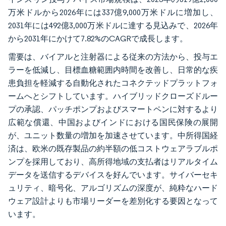
万米ドルから2026年には337億9,000万米ドルに増加し、
2031年には492億3,000万米ドルに達する見込みで、2026年
から2031年にかけて7.82%のCAGRで成長します。
需要は、バイアルと注射器による従来の方法から、投与エ
ラーを低減し、目標血糖範囲内時間を改善し、日常的な疾
患負担を軽減する自動化されたコネクテッドプラットフォ
ームへとシフトしています。ハイブリッドクローズドルー
プの承認、パッチポンプおよびスマートペンに対するより
広範な償還、中国およびインドにおける国民保険の展開
が、ユニット数量の増加を加速させています。中所得国経
済は、欧米の既存製品の約半額の低コストウェアラブルポ
ンプを採用しており、高所得地域の支払者はリアルタイム
データを送信するデバイスを好んでいます。サイバーセキ
ュリティ、暗号化、アルゴリズムの深度が、純粋なハード
ウェア設計よりも市場リーダーを差別化する要因となって
います。