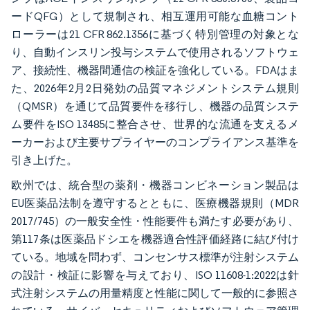
ードQFG）として規制され、相互運用可能な血糖コント
ローラーは21 CFR 862.1356に基づく特別管理の対象とな
り、自動インスリン投与システムで使用されるソフトウェ
ア、接続性、機器間通信の検証を強化している。FDAはま
た、2026年2月2日発効の品質マネジメントシステム規則
（QMSR）を通じて品質要件を移行し、機器の品質システ
ム要件をISO 13485に整合させ、世界的な流通を支えるメ
ーカーおよび主要サプライヤーのコンプライアンス基準を
引き上げた。
欧州では、統合型の薬剤・機器コンビネーション製品は
EU医薬品法制を遵守するとともに、医療機器規則（MDR
2017/745）の一般安全性・性能要件も満たす必要があり、
第117条は医薬品ドシエを機器適合性評価経路に結び付け
ている。地域を問わず、コンセンサス標準が注射システム
の設計・検証に影響を与えており、ISO 11608-1:2022は針
式注射システムの用量精度と性能に関して一般的に参照さ