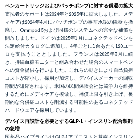
ペンカートリッジおよびパッチポンプに対する償還の拡大
支払者のサポートは2024年と2025年に拡大しました。メデ
ィケアは2024年4月にパッチポンプの事前承認の障壁を撤
廃し、Omnipod 5および同様のシステムへの完全な補償を
開放しました。ドイツは2025年1月にコネクテッドペンを
法定給付カタログに追加し、4年ごとに1台あたり120ユー
ロを支払うこととしました。フランスは2025年3月に続
き、持続血糖モニターと組み合わせた場合のスマートペン
への資金提供を行いました。これらの動きにより自己負担
コストが縮小し、採用が加速し、デバイスメーカーの回収
期間が短縮されます。米国の民間保険会社は競争力を維持
するためにメディケアを模倣し、補償上限を引き上げ、長
期的な合併症コストを削減する可能性のあるコネクテッド
ハードウェアを採用しています。
デバイス再設計を必要とするGLP-1・インスリン配合製剤
の急増
医薬品パイプラインはGLP-1アゴニストと基礎インスリン