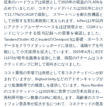
従来のハードウェアは依然として2025年の収益の71.45%を
占めていましたが、コネクテッドデバイスは2031年にかけ
て12.77%のCAGRで成長し、スマートペンを耐久性機器と
して分類する支払者政策に支えられます。InPenは1年以内
にアクティブユーザーベースをほぼ倍増させ、CGMトレ
ンドにリンクする投与記録への需要を確認しました。
Tandemのt:slim X2とInsuletのOmnipod 5は基礎・ボーラス
データをクラウドダッシュボードに送信し、遠隔ケアを可
能にして小児採用を拡大しています。2025年6月にIEEE
11073が暗号化義務を追加した後、病院のITチームはコネ
クテッドポンプに対して前向きになりました。
コスト重視の市場では依然として非コネクテッドペンが好
まれていますが、Bigfoot Unityなどのアドオンキャップが
より低価格帯での橋渡しを提供しています。Novo Nordisk
のコネクテッドペンは2025年に世界で120万本出荷され、
再利用可能ペン数量の18%に相当します。高齢者のスマー
トフォン普及率が拡大するにつれて、コネクテッドの普及