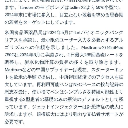
ます。Tandemのモビポンプはt:slim X2より50%小型で、
2024年末に市場に参入し、目立たない装着を求める思春期
の若者をターゲットにしています。
米国食品医薬品局は2024年5月にiLetバイオニックパンク
リアスを承認し、最小限のユーザー入力を必要とするアル
ゴリズムへの信頼を示しました。MedtronicのMiniMed
780Gは2024年8月に承認され、1日最大288回基礎レートを
調整し、炭水化物計算の負担の多くを取り除きます。
Medtrumなどの中国サプライヤーは現在、スターターキッ
トを欧米の半額で提供し、中所得国経済でのアクセスを拡
大しています。再利用可能ペンはNFCベースの投与記録の
恩恵を受け、使い捨てペンはシンプルさを持続可能性より
重視する2型患者の基礎のみの療法のデフォルトとして残
っています。ジェットインジェクターは針恐怖症の成人に
訴求しますが、規模拡大にはより強力な支払者サポートが
必要です。