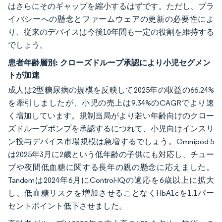
はさらにそのギャップを縮小するはずです。ただし、プラ
イバシーへの懸念とファームウェアの更新の必要性によ
り、従来のデバイスは今後10年間も一定の役割を維持する
でしょう。
患者年齢層別:
クローズドループ承認により小児セグメン
トが加速
成人は2型糖尿病の規模を反映して2025年の収益の66.24%
を牽引しましたが、小児の売上は9.34%のCAGRでより速
く増加しています。規制当局がより若い年齢向けのクロー
ズドループポンプを承認するにつれて、小児向けインスリ
ン投与デバイス市場規模は急増するでしょう。Omnipod 5
は2025年3月に2歳という低年齢の子供にも対応し、チュー
ブや夜間低血糖に関する長年の親の懸念に応えました。
Tandemは2024年6月にControl-IQの適応を6歳以上に拡大
し、低血糖リスクを増加させることなくHbA1cを1.1パー
セントポイント低下させました。