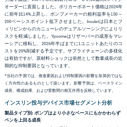
オーダーに直面しました。ポリカーボネート価格は2024年
に前年比14%上昇し、ポンプメーカーの粗利益率を150～
200ベーシスポイント低下させました。Insuletは日本とフ
ィリピンからのカニューレのデュアルソーシングによりリ
スクを軽減しました。Ypsomeはリザーバーの成形をマレ
ーシアに移転し、2026年半ばまでに1ユニットあたりのコ
ストを20%削減する予定です。サプライチェーンの多様化
は有効ですが、原材料ショックは依然として数量成長の近
期的な抑制要因となっています。
*当社の予測では、推進要因および抑制要因の影響を加算的ではな
く方向性のあるものとして扱います。影響予測は、ベースライン
成長、構成効果、および変数間の相互作用を反映しています。
インスリン投与デバイス市場セグメント分析
製品タイプ別:
ポンプはより小さなベースにもかかわらず
ペンを上回る成長