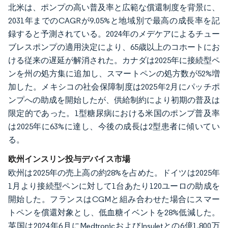
北米は、ポンプの高い普及率と広範な償還制度を背景に、
2031年までのCAGRが9.05%と地域別で最高の成長率を記
録すると予測されている。2024年のメデケアによるチュー
ブレスポンプの適用決定により、65歳以上のコホートにお
ける従来の遅延が解消された。カナダは2025年に接続型ペ
ンを州の処方集に追加し、スマートペンの処方数が52%増
加した。メキシコの社会保障制度は2025年2月にパッチポ
ンプへの助成を開始したが、供給制約により初期の普及は
限定的であった。1型糖尿病における米国のポンプ普及率
は2025年に63%に達し、今後の成長は2型患者に傾いてい
る。
欧州インスリン投与デバイス市場
欧州は2025年の売上高の約28%を占めた。ドイツは2025年
1月より接続型ペンに対して1台あたり120ユーロの助成を
開始した。フランスはCGMと組み合わせた場合にスマー
トペンを償還対象とし、低血糖イベントを28%低減した。
英国は2024年6月にMedtronicおよびInsuletとの6億1,800万