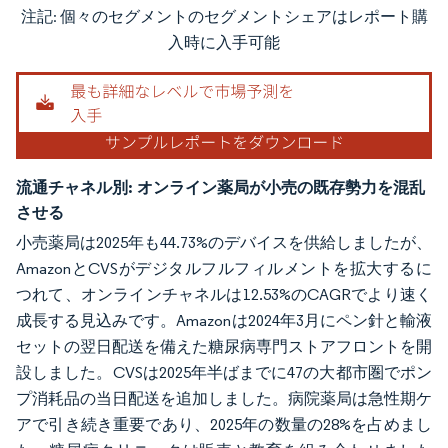
注記: 個々のセグメントのセグメントシェアはレポート購
画像 © Mordor Intelligence。再利用にはCC BY 4.0の表示が必要です。
入時に入手可能
流通チャネル別:
オンライン薬局が小売の既存勢力を混乱
させる
小売薬局は2025年も44.73%のデバイスを供給しましたが、
AmazonとCVSがデジタルフルフィルメントを拡大するに
つれて、オンラインチャネルは12.53%のCAGRでより速く
成長する見込みです。Amazonは2024年3月にペン針と輸液
セットの翌日配送を備えた糖尿病専門ストアフロントを開
設しました。CVSは2025年半ばまでに47の大都市圏でポン
プ消耗品の当日配送を追加しました。病院薬局は急性期ケ
アで引き続き重要であり、2025年の数量の28%を占めまし