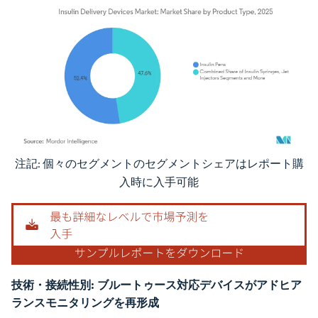
注記: 個々のセグメントのセグメントシェアはレポート購
画像 © Mordor Intelligence。再利用にはCC BY 4.0の表示が必要です。
入時に入手可能
技術・接続性別:
ブルートゥース対応デバイスがアドヒア
ランスモニタリングを再形成