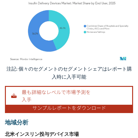
注記: 個々のセグメントのセグメントシェアはレポート購
画像 © Mordor Intelligence。再利用にはCC BY 4.0の表示が必要です。
入時に入手可能
地域分析
北米インスリン投与デバイス市場