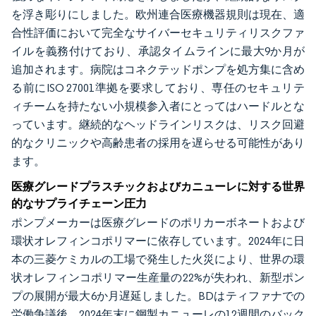
を浮き彫りにしました。欧州連合医療機器規則は現在、適
合性評価において完全なサイバーセキュリティリスクファ
イルを義務付けており、承認タイムラインに最大9か月が
追加されます。病院はコネクテッドポンプを処方集に含め
る前にISO 27001準拠を要求しており、専任のセキュリテ
ィチームを持たない小規模参入者にとってはハードルとな
っています。継続的なヘッドラインリスクは、リスク回避
的なクリニックや高齢患者の採用を遅らせる可能性があり
ます。
医療グレードプラスチックおよびカニューレに対する世界
的なサプライチェーン圧力
ポンプメーカーは医療グレードのポリカーボネートおよび
環状オレフィンコポリマーに依存しています。2024年に日
本の三菱ケミカルの工場で発生した火災により、世界の環
状オレフィンコポリマー生産量の22%が失われ、新型ポン
プの展開が最大6か月遅延しました。BDはティファナでの
労働争議後、2024年末に鋼製カニューレの12週間のバック