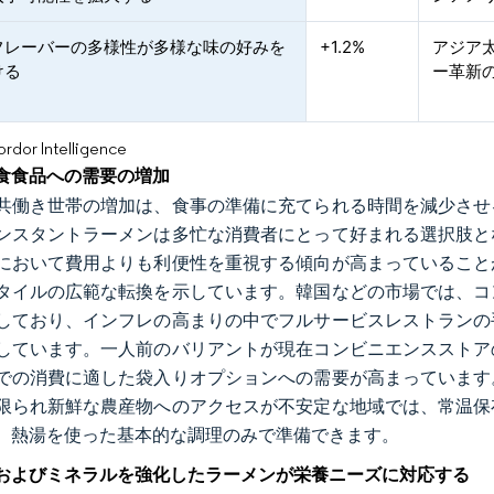
フレーバーの多様性が多様な味の好みを
+1.2%
アジア
ける
ー革新
or Intelligence
食食品への需要の増加
共働き世帯の増加は、食事の準備に充てられる時間を減少させ
ンスタントラーメンは多忙な消費者にとって好まれる選択肢と
において費用よりも利便性を重視する傾向が高まっていること
タイルの広範な転換を示しています。韓国などの市場では、コ
しており、インフレの高まりの中でフルサービスレストランの
しています。一人前のバリアントが現在コンビニエンスストア
での消費に適した袋入りオプションへの需要が高まっています
限られ新鮮な農産物へのアクセスが不安定な地域では、常温保
、熱湯を使った基本的な調理のみで準備できます。
およびミネラルを強化したラーメンが栄養ニーズに対応する