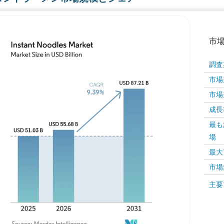
市
調査
市場規
市場規
成長率 
最も
場
画像 © Mordor Intelligence。再利用にはCC BY 4
最大
市場
画像 ©
主要