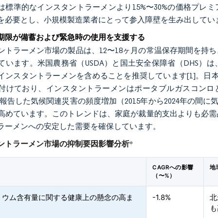
は標準的なインスタントラーメンより15%〜30%の価格プレ
を必要とし、小規模製造業者にとって参入障壁を生み出してい
期限が備蓄および緊急時の使用を支援する
ントラーメン市場の製品は、12〜18ヶ月の常温保存期間を持
ています。米国農務省（USDA）と国土安全保障省（DHS）
インスタントラーメンを含めることを推奨しています
[1]
。日
付けており、インスタントラーメンはポータブルガスコンロと
が報告した気候関連災害の頻度増加（2015年から2024年の間
高めています。このトレンドは、家庭が裁量的支出よりも必需
ラーメンへの安定した需要を確保しています。
ントラーメン市場の抑制要因影響分析
*
CAGRへの影響
地
（〜%）
リウム含有量に関する健康上の懸念の高ま
-1.8%
北
も