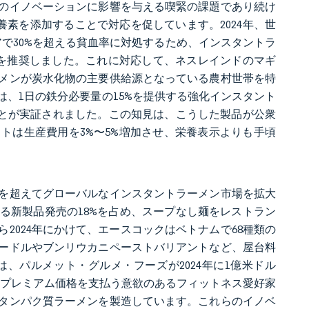
のイノベーションに影響を与える喫緊の課題であり続け
素を添加することで対応を促しています。2024年、世
で30%を超える貧血率に対処するため、インスタントラ
とを推奨しました。これに対応して、ネスレインドのマギ
ーメンが炭水化物の主要供給源となっている農村世帯を特
は、1日の鉄分必要量の15%を提供する強化インスタント
ことが実証されました。この知見は、こうした製品が公衆
トは生産費用を3%〜5%増加させ、栄養表示よりも手頃
。
を超えてグローバルなインスタントラーメン市場を拡大
ける新製品発売の18%を占め、スープなし麺をレストラン
ら2024年にかけて、エースコックはベトナムで68種類の
ードルやブンリウカニペーストバリアントなど、屋台料
、パルメット・グルメ・フーズが2024年に1億米ドル
してプレミアム価格を支払う意欲のあるフィットネス愛好家
タンパク質ラーメンを製造しています。これらのイノベ