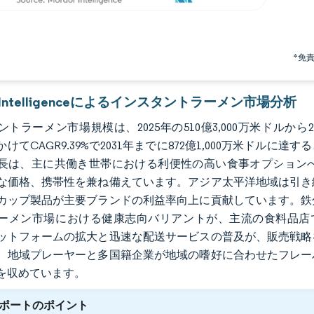
*免
r Intelligenceによるインスタントラーメン市場分析
トラーメン市場規模は、2025年の510億3,000万米ドルから20
にかけてCAGR9.39%で2031年までに872億1,000万米
長は、主に共働き世帯における利便性の高い食事オプション
な価格、携帯性を兼ね備えています。アジア太平洋地域は引き
カップ製品が主要ブランドの利益率向上に貢献しています。鉄
ーメン市場における健康志向バリアントが、主流の食料品店
ットフォームの拡大と迅速な配送サービスの普及が、販売戦略
、地域プレーヤーと多国籍企業が地域の嗜好に合わせたフレー
を収めています。
ポートのポイント