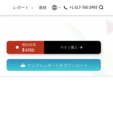
レポート
連絡
+1 617-765-2493
4750