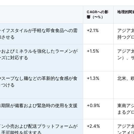
CAGRへの影
地理的関
響（〜%）
ライフスタイルが手軽な即食食品への需
+2.1%
アジア
加させる
持つグ
ンおよびミネラルを強化したラーメンが
+1.5%
アジア
ーズに対応する
ン）、
やスープなし麺などの革新的な食感が食
+1.3%
北米、
きつける
味期限が備蓄および緊急時の使用を支援
+0.9%
東南ア
まるグ
イン小売および配送プラットフォームが
+2.4%
アジア
入手可能性を拡大する
ンアメ