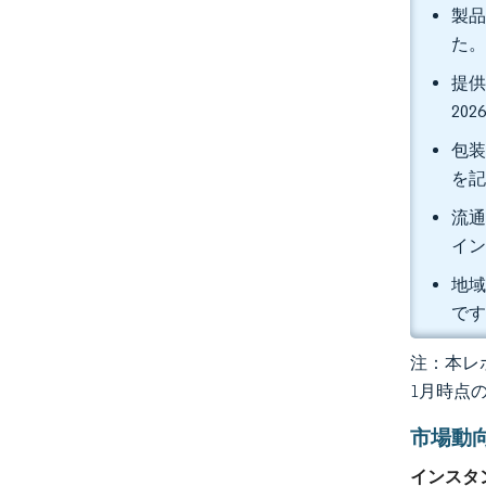
製品
た。
提供
20
包装
を
流通
イン
地域
で
注：本レポ
1月時点
市場動
インスタ