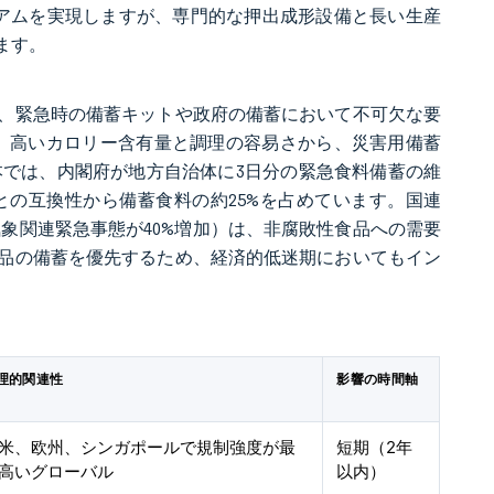
ミアムを実現しますが、専門的な押出成形設備と長い生産
ます。
ち、緊急時の備蓄キットや政府の備蓄において不可欠な要
は、高いカロリー含有量と調理の容易さから、災害用備蓄
本では、内閣府が地方自治体に3日分の緊急食料備蓄の維
の互換性から備蓄食料の約25%を占めています。国連
に気象関連緊急事態が40%増加）は、非腐敗性食品への需要
品の備蓄を優先するため、経済的低迷期においてもイン
理的関連性
影響の時間軸
米、欧州、シンガポールで規制強度が最
短期（2年
高いグローバル
以内）