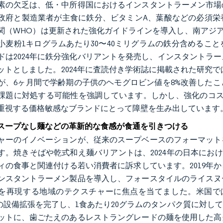
素の欠乏は、低・中所得国におけるインスタントラーメン市場
政府と製造業者が主食に鉄分、ビタミンA、葉酸などの必須栄養
関（WHO）は更新された強化ガイドラインを導入し、南アジア
小麦粉1キログラムあたり30〜40ミリグラムの鉄分含めるこ
ドは2024年に鉄分強化バリアントを発売し、インスタントラ
ットとしました。2024年に査読付き学術誌に掲載された研究で
が、6ヶ月間で学齢期の子供のヘモグロビン値を8%改善した
課題に対処する可能性を強調しています。しかし、強化のコス
重視する価格敏感なブランドにとって障壁を生み出しています
スープなし麺などの革新的な食感が食通を引きつける
ャーのイノベーションが、従来のスープベースのフォーマット
す。焼きそばや乾式和え麺バリアントは、2024年の日本にお
ィの食事と関連付ける若い消費者に訴求しています。2019年か
ンスタントラーメン製品を導入し、フォースタイルのライスヌ
を再現する地域のテクスチャーに焦点を当てました。米国では
）の設備拡張を完了し、1食あたり20グラムのタンパク質に対
ットに、歯ごたえのあるレストラングレードの麺を使用した高