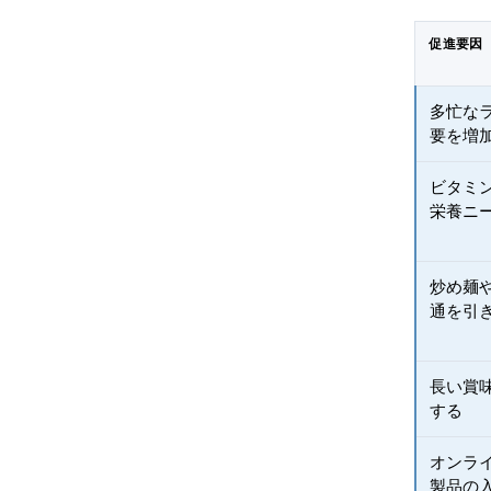
促進要因
多忙な
要を増
ビタミ
栄養ニ
炒め麺
通を引
長い賞
する
オンラ
製品の