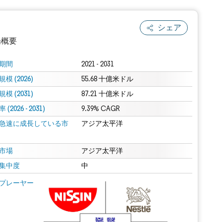
シェア
場概要
期間
2021 - 2031
模 (2026)
55.68 十億米ドル
模 (2031)
87.21 十億米ドル
(2026 - 2031)
9.39% CAGR
急速に成長している市
アジア太平洋
.0の表示が必要です。
市場
アジア太平洋
集中度
中
 Mordor Intelligence。再利用にはCC BY 4.0の表示が必要です。
プレーヤー