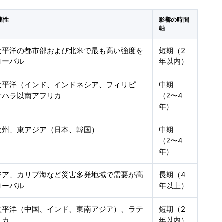
連性
影響の時間
軸
太平洋の都市部および北米で最も高い強度を
短期（2
ローバル
年以内）
太平洋（インド、インドネシア、フィリピ
中期
サハラ以南アフリカ
（2〜4
年）
欧州、東アジア（日本、韓国）
中期
（2〜4
年）
ジア、カリブ海など災害多発地域で需要が高
長期（4
ローバル
年以上）
太平洋（中国、インド、東南アジア）、ラテ
短期（2
リカ
年以内）