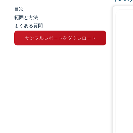
目次
市場規模とシェア
範囲と方法
よくある質問
市場分析
トレンドとインサイト
セグメント分析
地理分析
競争環境
主要プレーヤー
業界の動向