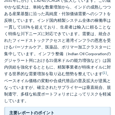
2031年にかけて1.62%のCAGRで拡大しています。この緩
やかな拡大は、単純な数量増加から、インドの成熟しつつ
ある産業基盤に沿った高純度・付加価値需要へのシフトを
反映しています。インド国内精製システム全体の稼働率は
一貫して103%を超えており、生産者は輸入に頼ることな
く特殊な川下ニーズに対応できています。需要は、統合さ
れたフィードストックアクセスと港湾インフラの恩恵を受
けるパーソナルケア、医薬品、ポリマー加工クラスターに
集中しています。インフラ整備（Indian Oil Corporationの
グジャラート州における21億米ドルの能力増強など）は国
内供給を強化するとともに、精製事業者が特殊オイルに対
[1]
する世界的な需要増加を取り込む態勢を整えています
。
ベースオイル価格の変動や合成代替品の普及拡大が逆風と
なっていますが、確立されたサプライヤーは垂直統合、規
制遵守、多様な粘度ポートフォリオによってリスクを軽減
しています。
主要レポートのポイント