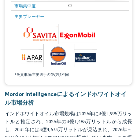
市場集中度
中
画像 © Mordor Intelligence。再利用にはCC BY 4.0の表示が必要です。
主要プレーヤー
*免責事項:主要選手の並び順不同
Mordor Intelligenceによるインドホワイトオイ
ル市場分析
インドホワイトオイル市場規模は2026年に3億1,995万リッ
トルと推定され、2025年の3億1,485万リットルから成長
し、2031年には3億4,673万リットルが見込まれ、2026年～