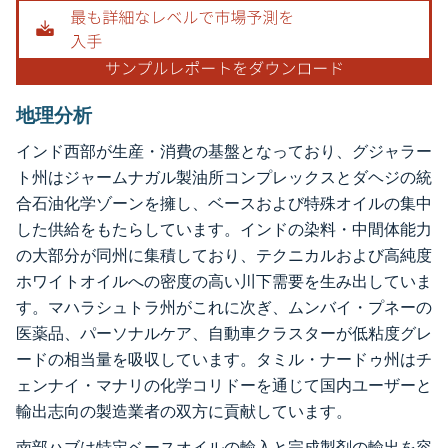
地理分析
インド西部が生産・消費の基盤となっており、グジャラー
ト州はジャームナガル製油所コンプレックスとダヘジの統
合石油化学ゾーンを擁し、ベースおよび特殊オイルの集中
した供給をもたらしています。インドの染料・中間体能力
の大部分が同州に集積しており、テクニカルおよび高純度
ホワイトオイルへの密度の高い川下需要を生み出していま
す。マハラシュトラ州がこれに次ぎ、ムンバイ・プネーの
医薬品、パーソナルケア、自動車クラスターが低粘度グレ
ードの相当量を吸収しています。タミル・ナードゥ州はチ
ェンナイ・マナリの化学コリドーを通じて国内ユーザーと
輸出志向の製造業者の双方に貢献しています。
南部ハブは特定ベースオイルの輸入と完成製剤の輸出を容