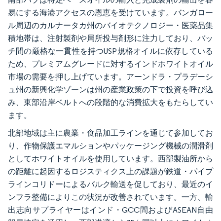
易にする海港アクセスの恩恵を受けています。バンガロー
ル周辺のカルナータカ州のバイオテクノロジー・医薬品集
積地帯は、注射製剤や局所投与剤形に注力しており、バッ
チ間の厳格な一貫性を持つUSP規格オイルに依存している
ため、プレミアムグレードに対するインドホワイトオイル
市場の需要を押し上げています。アーンドラ・プラデーシ
ュ州の新興化学ゾーンは州の産業政策の下で投資を呼び込
み、東部沿岸ベルトへの段階的な消費拡大をもたらしてい
ます。
北部地域は主に農業・食品加工ラインを通じて参加してお
り、作物保護エマルションやパッケージング機械の潤滑剤
としてホワイトオイルを使用しています。西部製油所から
の距離に起因するロジスティクス上の課題が鉄道・パイプ
ラインコリドーによるバルク輸送を促しており、最近のイ
ンフラ整備によりこの状況が改善されています。一方、輸
出志向サプライヤーはインド・GCC間およびASEAN自由