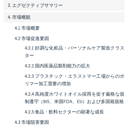
3. エグゼクティブサマリー
4. 市場概観
4.1 市場概要
4.2 市場促進要因
4.2.1 好調な化粧品・パーソナルケア製造クラス
ター
4.2.2 国内医薬品製剤能力の拡大
4.2.3 プラスチック・エラストマー工場からのポ
リマー加工需要の増加
4.2.4 高純度ホワイトオイル採用を促す厳格な規
制遵守（BIS、米国FDA、EU）および多国籍規格
4.2.5 食品・飲料セクターの顕著な成長
4.3 市場阻害要因