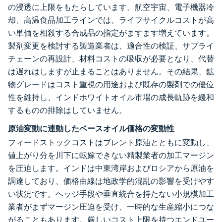
の浸透に上限をもたらしています。航空宇宙、電子機器冷
却、高温食品加工ラインでは、ライフサイクルコストが高
い単価を相殺する合成品の指定がますます増えています。
製剤変更を検討する製造業者は、適合性の検証、サプライ
チェーンの再設計、材料コストの吸収が必要となり、代替
は遅れはしますが止まることはありません。その結果、鉱
物グレードはコスト重視の用途および既存の製剤での優位
性を維持し、インドホワイトオイル市場の成長軌跡を緩和
するものの排除はしていません。
原油変動に連動したベースオイル価格の変動性
フィードストックコストはブレント原油とともに変動し、
値上がり分を川下に転嫁できない精製業者の加工マージン
を圧迫します。インドは中東湾岸およびロシアから原油を
調達しており、価格曲線は地政学的混乱の影響を受けやす
い状況です。ヘッジ手段や垂直統合を持たない小規模加工
業者がまずマージン圧迫を受け、一時的な生産縮小につな
がることもあります。厳しいコスト上限を持つエンドユー