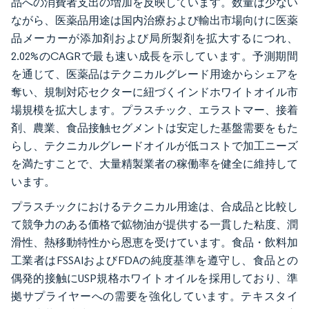
品への消費者支出の増加を反映しています。数量は少ない
ながら、医薬品用途は国内治療および輸出市場向けに医薬
品メーカーが添加剤および局所製剤を拡大するにつれ、
2.02%のCAGRで最も速い成長を示しています。予測期間
を通じて、医薬品はテクニカルグレード用途からシェアを
奪い、規制対応セクターに紐づくインドホワイトオイル市
場規模を拡大します。プラスチック、エラストマー、接着
剤、農業、食品接触セグメントは安定した基盤需要をもた
らし、テクニカルグレードオイルが低コストで加工ニーズ
を満たすことで、大量精製業者の稼働率を健全に維持して
います。
プラスチックにおけるテクニカル用途は、合成品と比較し
て競争力のある価格で鉱物油が提供する一貫した粘度、潤
滑性、熱移動特性から恩恵を受けています。食品・飲料加
工業者はFSSAIおよびFDAの純度基準を遵守し、食品との
偶発的接触にUSP規格ホワイトオイルを採用しており、準
拠サプライヤーへの需要を強化しています。テキスタイ