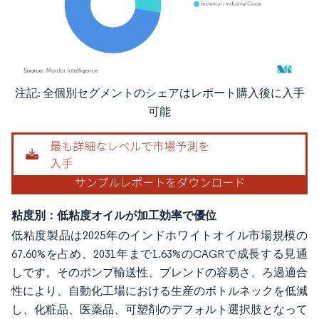
注記: 全個別セグメントのシェアはレポート購入後に入手
画像 © Mordor Intelligence。再利用にはCC BY 4.0の表示が必要です。
可能
粘度別：低粘度オイルが加工効率で優位
低粘度製品は2025年のインドホワイトオイル市場規模の
67.60%を占め、2031年まで1.63%のCAGRで成長する見通
しです。そのポンプ輸送性、ブレンドの容易さ、ろ過適合
性により、自動化工場における生産のボトルネックを低減
し、化粧品、医薬品、可塑剤のデフォルト選択肢となって