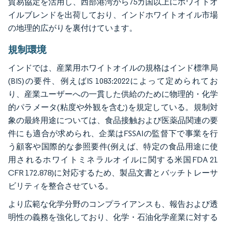
貿易協定を活用し、西部港湾から75カ国以上にホワイトオ
イルブレンドを出荷しており、インドホワイトオイル市場
の地理的広がりを裏付けています。
規制環境
インドでは、産業用ホワイトオイルの規格はインド標準局
(BIS)の要件、例えばIS 1083:2022によって定められてお
り、産業ユーザーへの一貫した供給のために物理的・化学
的パラメータ(粘度や外観を含む)を規定している。規制対
象の最終用途については、食品接触および医薬品関連の要
件にも適合が求められ、企業はFSSAIの監督下で事業を行
う顧客や国際的な参照要件(例えば、特定の食品用途に使
用されるホワイトミネラルオイルに関する米国FDA 21
CFR 172.878)に対応するため、製品文書とバッチトレーサ
ビリティを整合させている。
より広範な化学分野のコンプライアンスも、報告および透
明性の義務を強化しており、化学・石油化学産業に対する