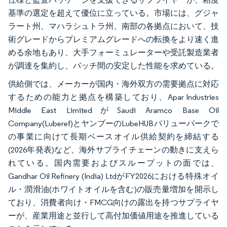
基準の選定を超えて優位に立っている。市場には、グジャ
ラート州、マハラシュトラ州、南部の各拠点において、技
術グレードからプレミアムグレードへの転換をより速く進
める余地もあり、大手フォーミュレーターや受託製造業者
が調達を集約し、バッチ間の安定した性能を求めている。
供給側では、メーカーが国内・海外双方の需要拠点に対応
するための能力と拠点を構築しており、Apar Industries
Middle East LimitedがSaudi Aramco Base Oil
Company(Luberef)とヤンブーのLubeHUBバリューパークで
の事業に向けて長期ベースオイル供給契約を締結する
(2026年発表)など、海外サプライチェーンの動きに支えら
れている。国内需要およびスループットの面では、
Gandhar Oil Refinery (India) LtdがFY2026における特殊オイ
ル・潤滑油(ホワイトオイルを含む)の販売量増加を開示し
ており、消費者向け・FMCG向けの露出を持つサプライヤ
ーが、産業用途と並行して高付加価値用途を推進している