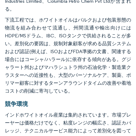
Industries Limited、Columbia Petro Chem Pvt Ltdが含まれ
る。
下流工程では、ホワイトオイルはバルクおよび包装形態の
物流を組み合わせて流通し、州間流通や輸出向けには
HDPE/MSドラム、IBC、ISOタンクで供給されることが多
い。差別化の要因は、規制対象顧客が求める品質システム
および認証(例えば、ISOおよびFDA準拠の文書、関連する
場合にはコーシャ/ハラール)に依存する傾向がある。グジ
ャラート州およびマハラシュトラ州の石油化学・製造業ク
ラスターへの近接性も、大型のパーソナルケア、製薬、ポ
リマー顧客に対するターンアラウンドタイムの改善や着地
コストの削減に寄与している。
競争環境
インドホワイトオイル産業は集約されています。市場プレ
ーヤーは価格だけでなく、粘度レンジの幅広さ、認証カバ
レッジ、テクニカルサービス能力によって差別化を図って