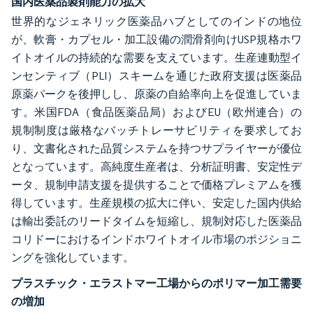
国内医薬品製剤能力の拡大
世界的なジェネリック医薬品ハブとしてのインドの地位
が、軟膏・カプセル・加工設備の潤滑剤向けUSP規格ホワ
イトオイルの持続的な需要を支えています。生産連動型イ
ンセンティブ（PLI）スキームを通じた政府支援は医薬品
原薬パークを後押しし、原薬の自給率向上を促進していま
す。米国FDA（食品医薬品局）およびEU（欧州連合）の
規制制度は厳格なバッチトレーサビリティを要求してお
り、文書化された品質システムを持つサプライヤーが優位
となっています。高純度生産者は、分析証明書、安定性デ
ータ、規制申請支援を提供することで価格プレミアムを獲
得しています。生産規模の拡大に伴い、安定した国内供給
は輸出委託のリードタイムを短縮し、規制対応した医薬品
コリドーにおけるインドホワイトオイル市場のポジショニ
ングを強化しています。
プラスチック・エラストマー工場からのポリマー加工需要
の増加