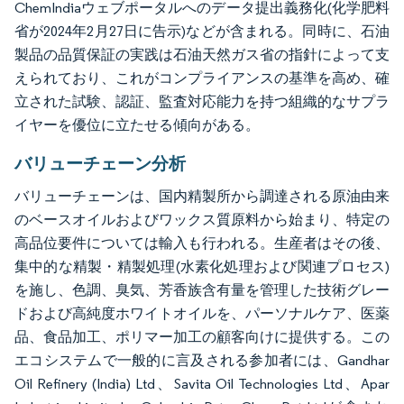
ChemIndiaウェブポータルへのデータ提出義務化(化学肥料
省が2024年2月27日に告示)などが含まれる。同時に、石油
製品の品質保証の実践は石油天然ガス省の指針によって支
えられており、これがコンプライアンスの基準を高め、確
立された試験、認証、監査対応能力を持つ組織的なサプラ
イヤーを優位に立たせる傾向がある。
バリューチェーン分析
バリューチェーンは、国内精製所から調達される原油由来
のベースオイルおよびワックス質原料から始まり、特定の
高品位要件については輸入も行われる。生産者はその後、
集中的な精製・精製処理(水素化処理および関連プロセス)
を施し、色調、臭気、芳香族含有量を管理した技術グレー
ドおよび高純度ホワイトオイルを、パーソナルケア、医薬
品、食品加工、ポリマー加工の顧客向けに提供する。この
エコシステムで一般的に言及される参加者には、Gandhar
Oil Refinery (India) Ltd、Savita Oil Technologies Ltd、Apar