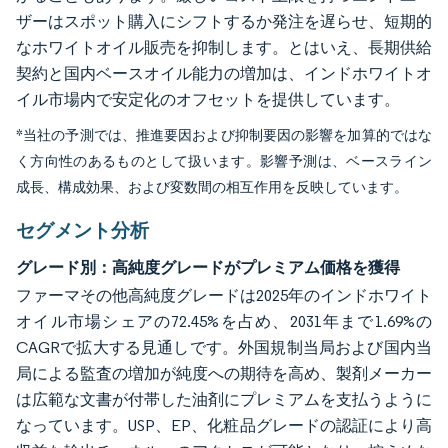
ザーはスポット購入にシフトするか発注を遅らせ、短期的
なホワイトオイル販売を抑制します。とはいえ、長期供給
契約と国内ベースオイル能力の増加は、インドホワイトオ
イル市場内で安定化のオフセットを提供しています。
*当社の予測では、推進要因および抑制要因の影響を加算的ではな
く方向性のあるものとして扱います。影響予測は、ベースライン
成長、構成効果、および変数間の相互作用を反映しています。
セグメント分析
グレード別：高純度グレードがプレミアム価格を獲得
ファーマその他高純度グレードは2025年のインドホワイト
オイル市場シェアの72.45%を占め、2031年まで1.69%の
CAGRで拡大する見通しです。外国規制当局および国内当
局による監査の増加が純度への期待を高め、製剤メーカー
は広範な文書が付帯した油剤にプレミアムを支払うように
なっています。USP、EP、化粧品グレードの認証により高