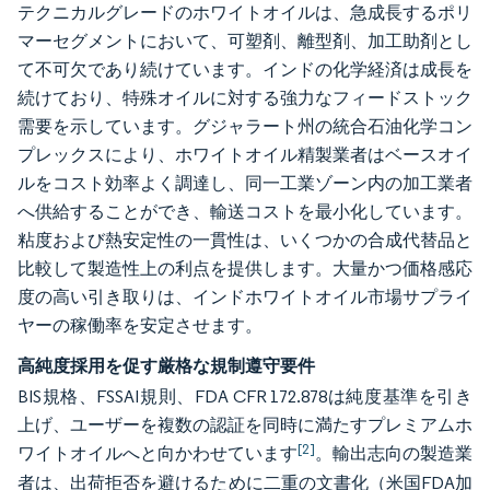
テクニカルグレードのホワイトオイルは、急成長するポリ
マーセグメントにおいて、可塑剤、離型剤、加工助剤とし
て不可欠であり続けています。インドの化学経済は成長を
続けており、特殊オイルに対する強力なフィードストック
需要を示しています。グジャラート州の統合石油化学コン
プレックスにより、ホワイトオイル精製業者はベースオイ
ルをコスト効率よく調達し、同一工業ゾーン内の加工業者
へ供給することができ、輸送コストを最小化しています。
粘度および熱安定性の一貫性は、いくつかの合成代替品と
比較して製造性上の利点を提供します。大量かつ価格感応
度の高い引き取りは、インドホワイトオイル市場サプライ
ヤーの稼働率を安定させます。
高純度採用を促す厳格な規制遵守要件
BIS規格、FSSAI規則、FDA CFR 172.878は純度基準を引き
上げ、ユーザーを複数の認証を同時に満たすプレミアムホ
[2]
ワイトオイルへと向かわせています
。輸出志向の製造業
者は、出荷拒否を避けるために二重の文書化（米国FDA加