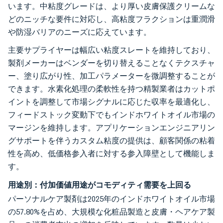
います。中粘度グレードは、より厚い皮膚保護クリームな
どのニッチな要件に対応し、高粘度フラクションは重潤滑
や防湿バリアのニーズに応えています。
主要サプライヤーは幅広い粘度スレートを維持しており、
製剤メーカーはベンダーを切り替えることなくテクスチャ
ー、塗り広がり性、加工パラメーターを微調整することが
できます。水素化処理の柔軟性を持つ精製業者はカットポ
イントを調整して市場シグナルに応じた収率を最適化し、
フィードストック変動下でもインドホワイトオイル市場の
マージンを維持します。アプリケーションエンジニアリン
グサポートを伴うカスタム粘度の提供は、顧客関係の粘着
性を高め、低価格参入者に対する参入障壁として機能しま
す。
用途別：付加価値用途がコモディティ需要を上回る
パーソナルケア製剤は2025年のインドホワイトオイル市場
の57.80%を占め、大規模な化粧品製造と皮膚・ヘアケア製