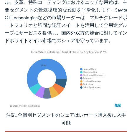
ル、皮革、特殊コーティングにおけるニッチな用途は、主
要セグメントの景気循環的な変動を平滑化します。Savita
Oil Technologiesなどの市場リーダーは、マルチグレードポ
ートフォリオと強固な認証スイートを活用して全用途グル
ープにサービスを提供し、国内外双方の競合に対してイン
ドホワイトオイル市場でのシェアを守っています。
注記: 全個別セグメントのシェアはレポート購入後に入手
画像 © Mordor Intelligence。再利用にはCC BY 4.0の表示が必要です。
可能