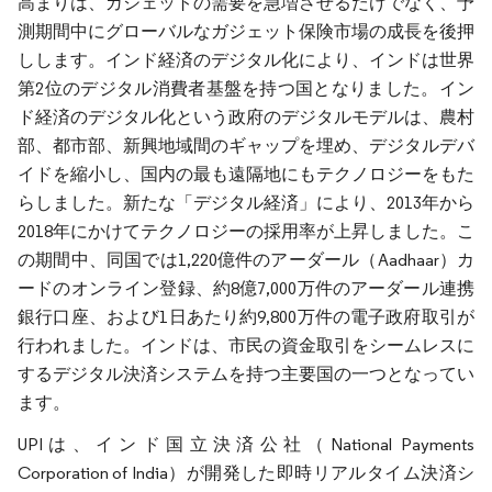
高まりは、ガジェットの需要を急増させるだけでなく、予
測期間中にグローバルなガジェット保険市場の成長を後押
しします。インド経済のデジタル化により、インドは世界
第2位のデジタル消費者基盤を持つ国となりました。イン
ド経済のデジタル化という政府のデジタルモデルは、農村
部、都市部、新興地域間のギャップを埋め、デジタルデバ
イドを縮小し、国内の最も遠隔地にもテクノロジーをもた
らしました。新たな「デジタル経済」により、2013年から
2018年にかけてテクノロジーの採用率が上昇しました。こ
の期間中、同国では1,220億件のアーダール（Aadhaar）カ
ードのオンライン登録、約8億7,000万件のアーダール連携
銀行口座、および1日あたり約9,800万件の電子政府取引が
行われました。インドは、市民の資金取引をシームレスに
するデジタル決済システムを持つ主要国の一つとなってい
ます。
UPIは、インド国立決済公社（National Payments
Corporation of India）が開発した即時リアルタイム決済シ