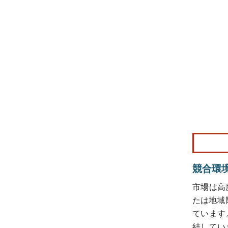
画像 © Mo
競合環
市場は高
たは地域
ています。
結していま