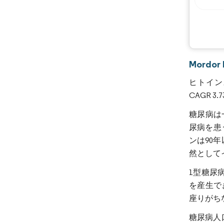
Mord
ヒトイン
CAGR 
糖尿病は
尿病を患
ンは90
然として
1型糖尿
を産生で
座りがち
糖尿病人