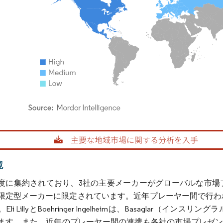
rdor Intelligence。再利用にはCC BY 4.0の表示が必要です。
境
度に集約されており、3社の主要メーカーがグローバルな市場
限定型メーカーに限定されています。近年プレーヤー間で行わ
Eli LillyとBoehringer Ingelheimは、Basagla
す。また、近年のプレーヤー間の連携も各社の市場プレゼンス強化に寄