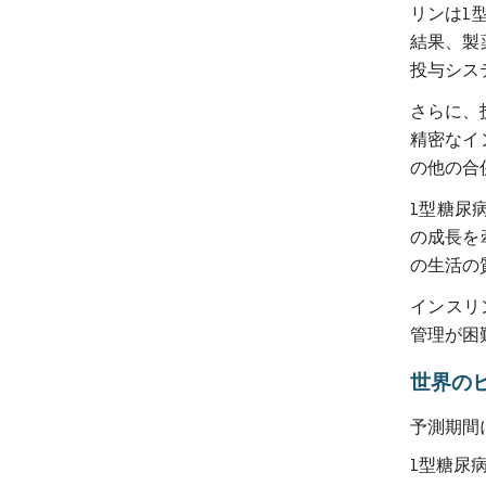
リンは1
結果、製
投与シス
さらに、
精密なイ
の他の合
1型糖尿
の成長を
の生活の
インスリ
管理が困
世界の
予測期間
1型糖尿