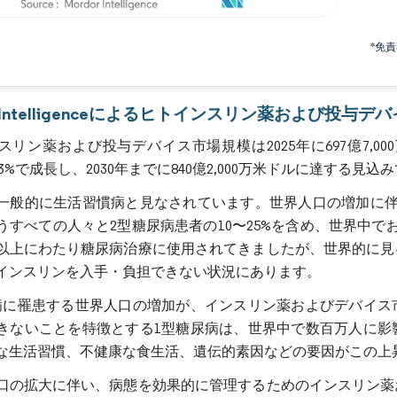
画像 © Mordor Intelligence。再利用にはCC BY 4.0の表示が必要です。
*免
or Intelligenceによるヒトインスリン薬および投与
スリン薬および投与デバイス市場規模は2025年に697億7,00
3.73%で成長し、2030年までに840億2,000万米ドルに達する見込
一般的に生活習慣病と見なされています。世界人口の増加に伴
うすべての人々と2型糖尿病患者の10〜25%を含め、世界中
年以上にわたり糖尿病治療に使用されてきましたが、世界的に
インスリンを入手・負担できない状況にあります。
病に罹患する世界人口の増加が、インスリン薬およびデバイス
きないことを特徴とする1型糖尿病は、世界中で数百万人に影
な生活習慣、不健康な食生活、遺伝的素因などの要因がこの上
口の拡大に伴い、病態を効果的に管理するためのインスリン薬