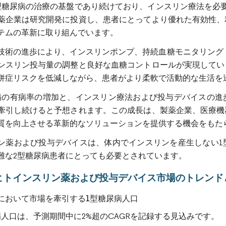
型糖尿病の治療の基盤であり続けており、インスリン療法を必
薬企業は研究開発に投資し、患者にとってより優れた有効性、
テムの革新に取り組んでいます。
技術の進歩により、インスリンポンプ、持続血糖モニタリング
ンスリン投与量の調整と良好な血糖コントロールが実現してい
併症リスクを低減しながら、患者がより柔軟で活動的な生活を
病の有病率の増加と、インスリン療法および投与デバイスの進
牽引し続けると予想されます。この成長は、製薬企業、医療機
質を向上させる革新的なソリューションを提供する機会をもた
ン薬および投与デバイスは、体内でインスリンを産生しない1
難な2型糖尿病患者にとっても必要とされています。
ヒトインスリン薬および投与デバイス市場のトレンド
において市場を牽引する1型糖尿病人口
病人口は、予測期間中に2%超のCAGRを記録する見込みです。