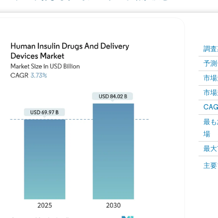
調査
予測
市場規
市場規
CAGR
最も
場
最大
主要