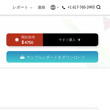
レポート
連絡
+1 617-765-2493
4750