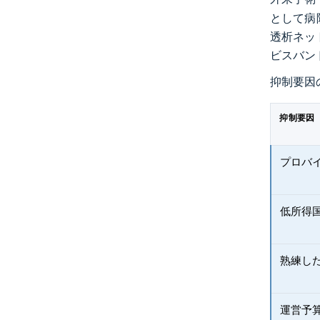
として病
透析ネッ
ビスバン
抑制要因
抑制要因
プロバ
低所得
熟練し
運営予