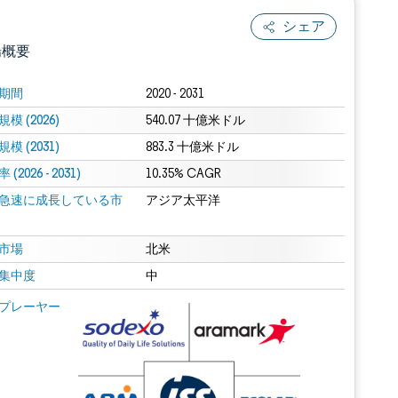
シェア
場概要
期間
2020 - 2031
模 (2026)
540.07 十億米ドル
模 (2031)
883.3 十億米ドル
(2026 - 2031)
10.35% CAGR
急速に成長している市
アジア太平洋
.0の表示が必要です。
市場
北米
集中度
中
 Mordor Intelligence。再利用にはCC BY 4.0の表示が必要です。
プレーヤー