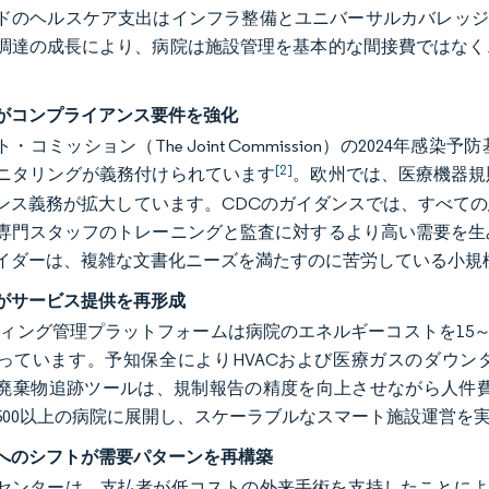
ドのヘルスケア支出はインフラ整備とユニバーサルカバレッジ
調達の成長により、病院は施設管理を基本的な間接費ではなく
がコンプライアンス要件を強化
・コミッション（The Joint Commission）の202
[2]
ニタリングが義務付けられています
。欧州では、医療機器規
ンス義務が拡大しています。CDCのガイダンスでは、すべて
専門スタッフのトレーニングと監査に対するより高い需要を生
イダーは、複雑な文書化ニーズを満たすのに苦労している小規
がサービス提供を再形成
ルディング管理プラットフォームは病院のエネルギーコストを15
っています。予知保全によりHVACおよび医療ガスのダウン
棄物追跡ツールは、規制報告の精度を向上させながら人件費を20～25%削
500以上の病院に展開し、スケーラブルなスマート施設運営を
へのシフトが需要パターンを再構築
センターは、支払者が低コストの外来手術を支持したことにより、