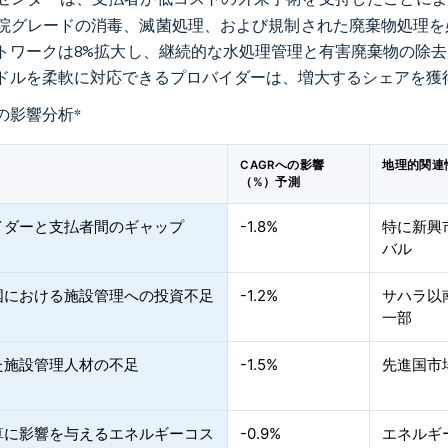
院グレードの消毒、滅菌処理、および規制された廃棄物処理を
トワークは8%拡大し、継続的な水処理管理と有害廃棄物の除
ドルを柔軟に対応できるプロバイダーは、増大するシェアを獲
の影響分析
*
CAGRへの影響
地理的関連
（%）予測
イダーと支払者間のギャップ
-1.8%
特に新興
バル
国における施設管理への投資不足
-1.2%
サハラ以
一部
た施設管理人材の不足
-1.5%
先進国市
算に影響を与えるエネルギーコス
-0.9%
エネルギ