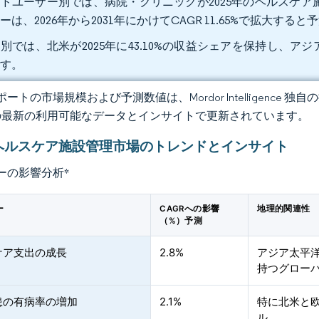
ドユーザー別では、病院・クリニックが2025年のヘルスケア施
ーは、2026年から2031年にかけてCAGR 11.65%で拡大する
別では、北米が2025年に43.10%の収益シェアを保持し、アジア太
です。
ートの市場規模および予測数値は、Mordor Intelligence
の最新の利用可能なデータとインサイトで更新されています。
ヘルスケア施設管理市場のトレンドとインサイト
ーの影響分析
*
ー
CAGRへの影響
地理的関連性
（%）予測
ケア支出の成長
2.8%
アジア太平
持つグロー
患の有病率の増加
2.1%
特に北米と
ル