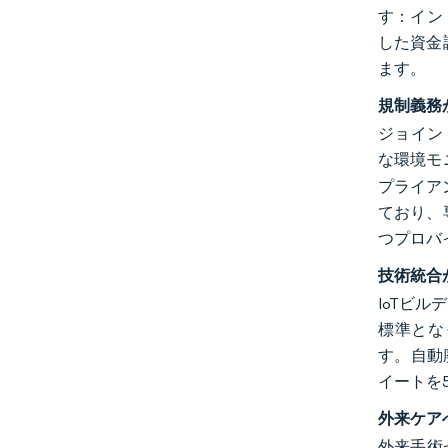
す：イン
した資金
ます。
規制義務
ジョイント
な環境モ
プライア
ており、
つプロバ
技術統合
IoTビ
標準とな
す。自動廃
イートを
外来ケア
外来手術