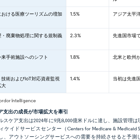
における医療ツーリズムの増加
1.5%
アジア太平
理・廃棄物処理に関する規制義
2.3%
先進国市場
外来手術施設へのシフト
1.8%
北米と欧州
技術およびIoT対応資産監視
1.4%
当初は先進
拡大
or Intelligence
ア支出の成長が市場拡大を牽引
ルスケア支出は2024年に9兆8,000億米ドルに達し、施設管
イドサービスセンター（Centers for Medicare & Medic
成長し、アウトソーシングサービスへの需要を持続させると予測