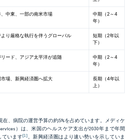
洋、中東、一部の南米市場
中期（2～4
年）
でより厳格な執行を伴うグローバル
短期（2年以
下）
がリード、アジア太平洋が追随
中期（2～4
年）
国市場、新興経済圏へ拡大
長期（4年以
上）
理は現在、病院の運営予算の約5%を占めています。メディケ
aid Services）は、米国のヘルスケア支出が2030年まで年間
[1]
しています
。新興経済圏はより速い勢いを示していま