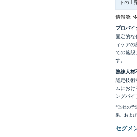
トの上
情報源: Mord
プロバイ
固定的な
ィケアの
ての施設
す。
熟練人材
認定技術
ムにおけ
ングパイ
*当社の
果、およ
セグメ