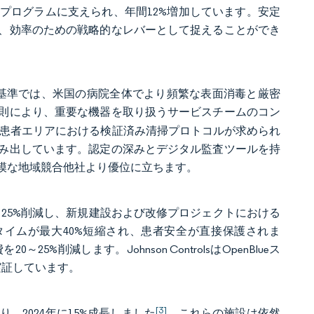
プログラムに支えられ、年間12%増加しています。安定
、効率のための戦略的なレバーとして捉えることができ
4年感染予防基準では、米国の病院全体でより頻繁な表面消毒と厳密
則により、重要な機器を取り扱うサービスチームのコン
の患者エリアにおける検証済み清掃プロトコルが求められ
み出しています。認定の深みとデジタル監査ツールを持
模な地域競合他社より優位に立ちます。
～25%削減し、新規建設および改修プロジェクトにおける
タイムが最大40%短縮され、患者安全が直接保護されま
減します。Johnson ControlsはOpenBlueス
実証しています。
[3]
2024年に15%成長しました
。これらの施設は依然