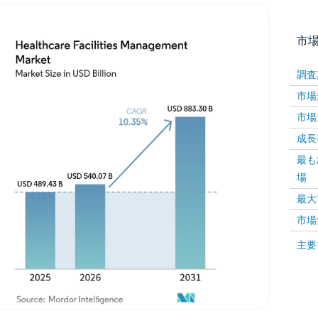
市
調査
市場規
市場規
成長率 
最も
場
画像 © Mordor Intelligence。再利用にはCC BY 4
最大
市場
画像 ©
主要