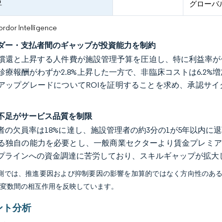
昇
グローバ
or Intelligence
ダー・支払者間のギャップが投資能力を制約
償還と上昇する人件費が施設管理予算を圧迫し、特に利益率が低
診療報酬がわずか2.8%上昇した一方で、非臨床コストは6.2
アップグレードについてROIを証明することを求め、承認サ
不足がサービス品質を制限
者の欠員率は18%に達し、施設管理者の約3分の1が5年以内
る独自の能力を必要とし、一般商業セクターより賃金プレミアム
プラインへの資金調達に苦労しており、スキルギャップが拡大
予測では、推進要因および抑制要因の影響を加算的ではなく方向性のあ
び変数間の相互作用を反映しています。
ント分析