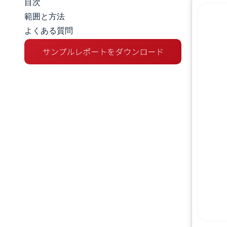
目次
市場規模とシェア
範囲と方法
よくある質問
市場分析
トレンドとインサイト
セグメント分析
地理分析
規制環境
バリューチェーン分析
競争環境
主要プレーヤー
機会と展望