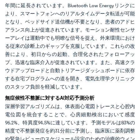
年間に延長されています。Bluetooth Low Energyリンクに
より、スマートフォンへのリアルタイムデータ転送が可能
となり、ベッドサイド送信機が不要となり、患者のアドヒ
アランス向上が促進されています。モーション耐性センサ
ーアレイは運動中でも明瞭な信号を捉え、外来環境におけ
る従来の診断上のギャップを克服しています。これらの改
善により、初日からの起動、合理化されたフォローアッ
プ、迅速な臨床介入が促進されています。また、高速クラ
ウドアップロードと自動トリアージダッシュボードに依存
する在宅プログラムへの道を開き、電気生理学クリニック
のスタッフ負担を軽減しています。
無症候性不整脈に対するAI対応予測分析
深層学習アルゴリズムは、体表面心電図トレースと心腔内
電位図を統合することで、心房細動検出において感度
96.2%、特異度94.5%に達しています。予測モデルは83%の
精度で不整脈発症を約31分前に予測し、臨床医に薬剤調整
や緊急レビューのスケジュール設定のための治療的ウィン