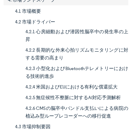
4.1 市場概要
4.2 市場ドライバー
4.2.1 心房細動および潜因性脳卒中の発生率の上
昇
4.2.2 長期的な外来心拍リズムモニタリングに対
する需要の高まり
4.2.3 小型化およびBluetoothテレメトリーにおけ
る技術的進歩
4.2.4 米国およびEUにおける有利な償還拡大
4.2.5 無症候性不整脈に対するAI対応予測解析
4.2.6 CMSの脳卒中バンドル支払いによる病院の
植込み型ループレコーダーへの移行促進
4.3 市場抑制要因