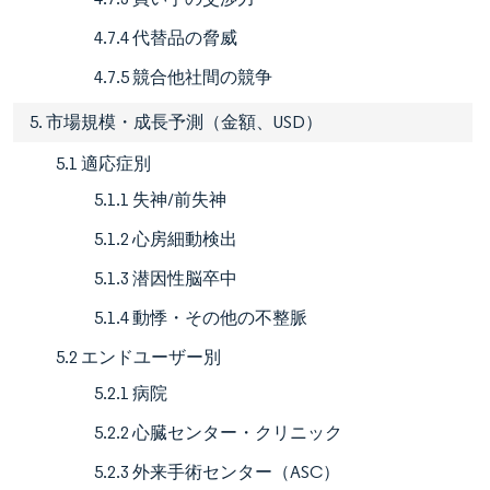
4.7.4 代替品の脅威
4.7.5 競合他社間の競争
5. 市場規模・成長予測（金額、USD）
5.1 適応症別
5.1.1 失神/前失神
5.1.2 心房細動検出
5.1.3 潜因性脳卒中
5.1.4 動悸・その他の不整脈
5.2 エンドユーザー別
5.2.1 病院
5.2.2 心臓センター・クリニック
5.2.3 外来手術センター（ASC）