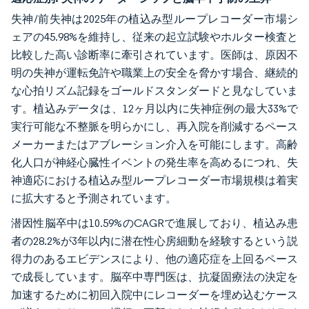
失神/前失神は2025年の植込み型ループレコーダー市場シ
ェアの45.98%を維持し、従来の起立試験やホルター検査と
比較した高い診断率に牽引されています。医師は、原因不
明の失神が運転免許や職業上の安全を脅かす場合、継続的
な心拍リズム記録をゴールドスタンダードと見なしていま
す。植込みデータは、12ヶ月以内に失神症例の最大33%で
実行可能な不整脈を明らかにし、再入院を削減するペース
メーカーまたはアブレーション介入を可能にします。高齢
化人口が神経心臓性イベントの発生率を高めるにつれ、失
神適応における植込み型ループレコーダー市場規模は着実
に拡大すると予測されています。
潜因性脳卒中は10.59%のCAGRで進展しており、植込み患
者の28.2%が3年以内に潜在性心房細動を経験するという説
得力のあるエビデンスにより、他の適応症を上回るペース
で成長しています。脳卒中専門医は、抗凝固療法の決定を
加速するために初回入院中にレコーダーを埋め込むケース