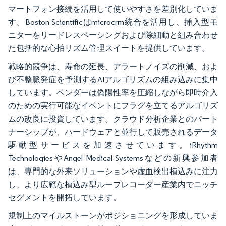
マートフォン接続を活用して使いやすさを差別化していま
す。Boston Scientificはmicrocrm統合を活用し、挿入型モ
ニターをリードレスペーシングおよび除細動と組み合わせ
た包括的な心拍リズム管理スイートを提供しています。
戦略的競争は、寿命の延長、アラートノイズの削減、およ
び不整脈発症を予測するAIアルゴリズムの組み込みに集中
しています。ベンダーは偽陽性率を圧縮しながら即時介入
のための実行可能なイベントにフラグを立てるアルゴリズ
ムの改良に投資しています。クラウド分析企業とのパート
ナーシップが、ハードウェアと並行して販売されるデータ
駆動型サービスを加速させています。iRhythm
TechnologiesやAngel Medical Systemsなどの新興参加者
は、専門的な外来ソリューションや虚血検出植込みに注力
し、より広範な植込み型ループレコーダー産業内でニッチ
セグメントを開拓しています。
規制上のマイルストーンがポジショニングを形成していま