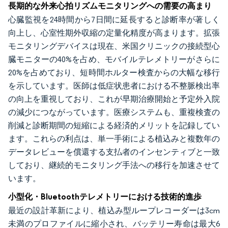
長期的な外来心拍リズムモニタリングへの需要の高まり
心臓監視を24時間から7日間に延長すると診断率が著しく
向上し、心室性期外収縮の定量化精度が高まります。拡張
モニタリングデバイスは現在、米国クリニックの接続型心
臓モニターの40%を占め、モバイルテレメトリーがさらに
20%を占めており、短時間ホルター検査からの大幅な移行
を示しています。医師は低症状患者における不整脈検出率
の向上を重視しており、これが早期治療開始と予定外入院
の減少につながっています。医療システムも、重複検査の
削減と診断期間の短縮による経済的メリットを記録してい
ます。これらの利点は、単一手術による植込みと複数年の
データレビューを償還する支払者のインセンティブと一致
しており、継続的モニタリング手法への移行を加速させて
います。
小型化・Bluetoothテレメトリーにおける技術的進歩
最近の設計革新により、植込み型ループレコーダーは3cm
未満のプロファイルに縮小され、バッテリー寿命は最大6