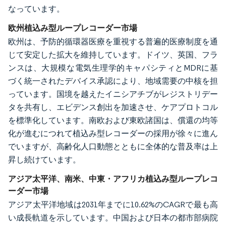
なっています。
欧州植込み型ループレコーダー市場
欧州は、予防的循環器医療を重視する普遍的医療制度を通
じて安定した拡大を維持しています。ドイツ、英国、フラ
ンスは、大規模な電気生理学的キャパシティとMDRに基
づく統一されたデバイス承認により、地域需要の中核を担
っています。国境を越えたイニシアチブがレジストリデー
タを共有し、エビデンス創出を加速させ、ケアプロトコル
を標準化しています。南欧および東欧諸国は、償還の均等
化が進むにつれて植込み型レコーダーの採用が徐々に進ん
でいますが、高齢化人口動態とともに全体的な普及率は上
昇し続けています。
アジア太平洋、南米、中東・アフリカ植込み型ループレコ
ーダー市場
アジア太平洋地域は2031年までに10.62%のCAGRで最も高
い成長軌道を示しています。中国および日本の都市部病院