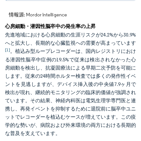
情報源: Mordor Intelligence
心房細動・潜因性脳卒中の発生率の上昇
先進地域における心房細動の生涯リスクが24.2%から30.9%
へと拡大し、長期的な心臓監視への需要が高まっています
[1]
。植込み型ループレコーダーは、国内レジストリにおけ
る潜因性脳卒中症例の19.5%で従来は検出されなかった心
房細動を検出し、抗凝固療法による早期二次予防を可能に
します。従来の24時間ホルター検査では多くの発作性イベ
ントを見逃しますが、デバイス挿入後の中央値7.9ヶ月で
検出が現れ、継続的モニタリングの臨床的価値が強調され
ています。その結果、神経内科医は電気生理学専門医と連
携し、再発イベントを抑制するために退院前に脳卒中ユニ
ットでレコーダーを植込むケースが増えています。この疫
学的な勢いが、病院および外来環境の両方における長期的
な普及を支えています。