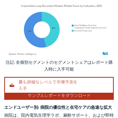
注記: 全個別セグメントのセグメントシェアはレポート購
画像 © Mordor Intelligence。再利用にはCC BY 4.0の表示が必要です。
入時に入手可能
エンドユーザー別:
病院の優位性と在宅ケアの急速な拡大
病院は、院内電気生理学ラボ、麻酔サポート、および即時