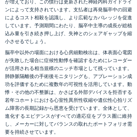
が増えており、この慣行は更新された神経内科ガイドライ
ンによって支持されています。支払者は再発脳卒中の回避
によるコスト相殺を認識し、より広範なカバレッジを促進
しています。予測期間にわたり、脳卒中主導の成長が総植
込み量を引き続き押し上げ、失神とのシェアギャップを縮
小させるでしょう。
脳卒中以外の場面における心房細動検出は、体表面心電図
が失敗した場合に症候性動悸を確認するためにレコーダー
が活用される相当規模のニッチ市場として残っています。
肺静脈隔離後の手術後モニタリングも、アブレーション成
功を評価するために複数年の可視性を活用しています。動
悸・その他の不整脈は、かさばる外部デバイスを拒否する
若年コホートにおける心室性異所性収縮や遺伝性心拍リズ
ム障害の長期記録から恩恵を受けています。全体として、
進化するエビデンスがすべての適応症をプラス圏に維持
し、メーカーに対してバランスの取れたポートフォリオ需
要を持続させています。