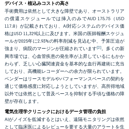
デバイス・植込みコストの高さ
手術費用は依然として大きな障壁であり、オーストラリア
の償還スケジュールでは挿入のみでAUD 175.75（USD
117.8）が記載されており、AI対応システムのデバイス価
格はUSD 11,329以上に及びます。米国の医師報酬スケジュ
ールが2025年に2.93%の料率削減を見込む中、予算圧迫が
[2]
強まり、病院のマージンが圧縮されています
。多くの新
興市場では、心血管疾患の発生率が上昇しているにもかか
わらず、乏しい心臓関連資金を基本的な血行再建術に充当
しており、高機能レコーダーへの余力が限られています。
ベンダーはリースモデルやパフォーマンスベースの契約を
通じて価格感度に対応しようとしていますが、高所得地域
以外では依然として普及ペースを抑制する手頃な価格の障
壁が存在します。
電気生理学クリニックにおけるデータ管理の負担
AIがノイズを低減するとはいえ、遠隔モニタリングは依然
として臨床医によるレビューを要する大量のアラートを生