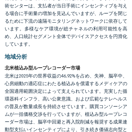
術センターは、支払者が当日手術にインセンティブを与え
る場合に手術量の増加を見込んでいますが、ループを閉じ
るために下流の遠隔モニタリングネットワークに依存して
います。多様なケア環境が総チャネルの利用可能性を高
め、人口統計セグメント全体でデバイスアクセスを円滑化
しています。
地域分析
北米植込み型ループレコーダー市場
北米は2025年の世界収益の46.92%を占め、失神、脳卒中、
心房細動の適応症にわたる植込みを償還するメディケアの
全国適用範囲決定によって支えられています。充実した循
環器科インフラ、高い公衆意識、および広範なテレヘルス
の普及が数量成長を持続させています。購買コンソーシア
ムが一括価格交渉を行っていますが、植込み型ループレコ
ーダー市場は、脳卒中回避と再入院削減を報奨する成果連
動型支払いインセンティブにより、引き続き価値志向型と