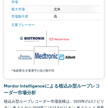
市場
最大市場
北米
市場集中度
高
画像 © Mordor Intelligence。再利用にはCC BY 4.0の表示が必要です。
主要プレーヤー
*免責事項:主要選手の並び順不同
Mordor Intelligenceによる植込み型ループレコ
ーダー市場分析
植込み型ループレコーダー市場規模は、2025年の13.7 ビリ
オン 米ドルから2026年には14.9 ビリオン 米ドルへと成長