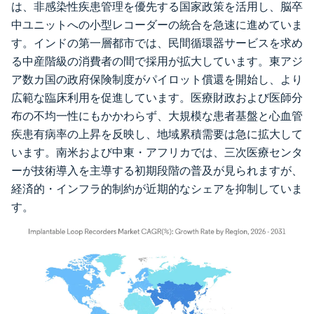
は、非感染性疾患管理を優先する国家政策を活用し、脳卒
中ユニットへの小型レコーダーの統合を急速に進めていま
す。インドの第一層都市では、民間循環器サービスを求め
る中産階級の消費者の間で採用が拡大しています。東アジ
ア数カ国の政府保険制度がパイロット償還を開始し、より
広範な臨床利用を促進しています。医療財政および医師分
布の不均一性にもかかわらず、大規模な患者基盤と心血管
疾患有病率の上昇を反映し、地域累積需要は急に拡大して
います。南米および中東・アフリカでは、三次医療センタ
ーが技術導入を主導する初期段階の普及が見られますが、
経済的・インフラ的制約が近期的なシェアを抑制していま
す。