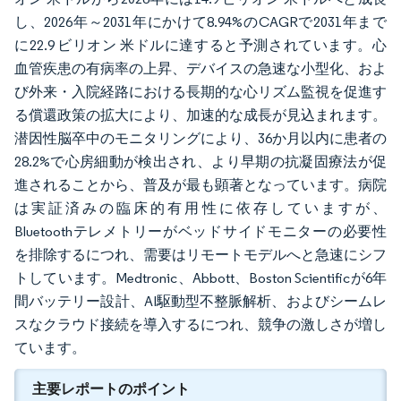
し、2026年～2031年にかけて8.94%のCAGRで2031年まで
に22.9 ビリオン 米ドルに達すると予測されています。心
血管疾患の有病率の上昇、デバイスの急速な小型化、およ
び外来・入院経路における長期的な心リズム監視を促進す
る償還政策の拡大により、加速的な成長が見込まれます。
潜因性脳卒中のモニタリングにより、36か月以内に患者の
28.2%で心房細動が検出され、より早期の抗凝固療法が促
進されることから、普及が最も顕著となっています。病院
は実証済みの臨床的有用性に依存していますが、
Bluetoothテレメトリーがベッドサイドモニターの必要性
を排除するにつれ、需要はリモートモデルへと急速にシフ
トしています。Medtronic、Abbott、Boston Scientificが6年
間バッテリー設計、AI駆動型不整脈解析、およびシームレ
スなクラウド接続を導入するにつれ、競争の激しさが増し
ています。
主要レポートのポイント