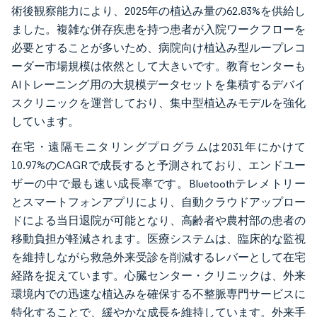
術後観察能力により、2025年の植込み量の62.83%を供給し
ました。複雑な併存疾患を持つ患者が入院ワークフローを
必要とすることが多いため、病院向け植込み型ループレコ
ーダー市場規模は依然として大きいです。教育センターも
AIトレーニング用の大規模データセットを集積するデバイ
スクリニックを運営しており、集中型植込みモデルを強化
しています。
在宅・遠隔モニタリングプログラムは2031年にかけて
10.97%のCAGRで成長すると予測されており、エンドユー
ザーの中で最も速い成長率です。Bluetoothテレメトリー
とスマートフォンアプリにより、自動クラウドアップロー
ドによる当日退院が可能となり、高齢者や農村部の患者の
移動負担が軽減されます。医療システムは、臨床的な監視
を維持しながら救急外来受診を削減するレバーとして在宅
経路を捉えています。心臓センター・クリニックは、外来
環境内での迅速な植込みを確保する不整脈専門サービスに
特化することで、緩やかな成長を維持しています。外来手