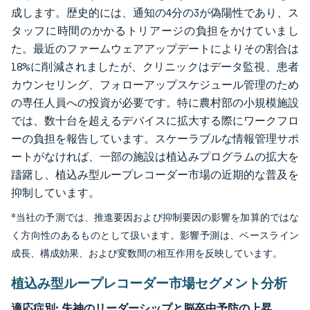
成します。歴史的には、通知の4分の3が偽陽性であり、ス
タッフに時間のかかるトリアージの負担をかけていまし
た。最近のファームウェアアップデートによりその割合は
18%に削減されましたが、クリニックはデータ監視、患者
カウンセリング、フォローアップスケジュール管理のため
の専任人員への投資が必要です。特に農村部の小規模施設
では、数十台を超えるデバイスに拡大する際にワークフロ
ーの負担を報告しています。スケーラブルな情報管理サポ
ートがなければ、一部の施設は植込みプログラムの拡大を
躊躇し、植込み型ループレコーダー市場の近期的な普及を
抑制しています。
*当社の予測では、推進要因および抑制要因の影響を加算的ではな
く方向性のあるものとして扱います。影響予測は、ベースライン
成長、構成効果、および変数間の相互作用を反映しています。
植込み型ループレコーダー市場セグメント分析
適応症別:
失神のリーダーシップと脳卒中予防の上昇