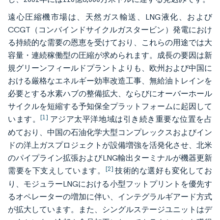
遠心圧縮機市場は、天然ガス輸送、LNG液化、および
CCGT（コンバインドサイクルガスタービン）発電におけ
る持続的な需要の恩恵を受けており、これらの用途では大
容量・連続稼働型の圧縮が求められます。成長の要因は新
規グリーンフィールドプラントよりも、欧州および中国に
おける厳格なエネルギー効率改造工事、無給油トレインを
必要とする水素ハブの整備拡大、ならびにオーバーホール
サイクルを短縮する予知保全プラットフォームに起因して
[1]
います。
アジア太平洋地域は引き続き重要な位置を占
めており、中国の石油化学大型コンプレックスおよびイン
ドの洋上ガスプロジェクトが設備増強を活発化させ、北米
のパイプライン拡張およびLNG輸出ターミナルが機器更新
[2]
需要を下支えしています。
技術的な選好も変化してお
り、モジュラーLNGにおける小型フットプリントを優先す
るオペレーターの増加に伴い、インテグラルギアード方式
が拡大しています。また、シングルステージユニットはデ