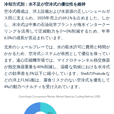
冷却方式別：水不足が空冷式の優位性を維持
空冷式構成は、洋上設備および水資源の乏しいシェールガ
ス田に支えられ、2025年売上の69.1%を占めました。しか
し、水冷式は中東の石油化学プラントが海水インタークー
リングを活用して圧縮動力を3〜5%削減するため、年率
6.5%の成長が見込まれています。
北米のシェールプレーでは、水の取水許可に費用と時間が
かかるため、空冷式システムが依然として優位を保ってい
ます。遠心圧縮機市場では、マイクロチャンネル熱交換器
が熱交換器重量を40%削減し、温暖な気候における水冷式
との効率差を3%以下に縮小しています。ShellのPreludeな
どの洋上FLNG船は、腐食リスクのない空冷式を優先して
4%の動力ペナルティを受け入れています。