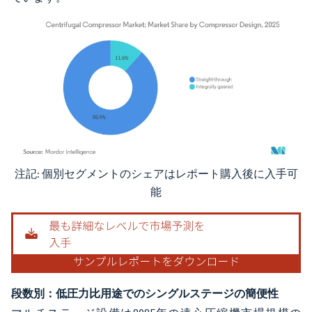
注記: 個別セグメントのシェアはレポート購入後に入手可
画像 © Mordor Intelligence。再利用にはCC BY 4.0の表示が必要です。
能
段数別：低圧力比用途でのシングルステージの簡便性