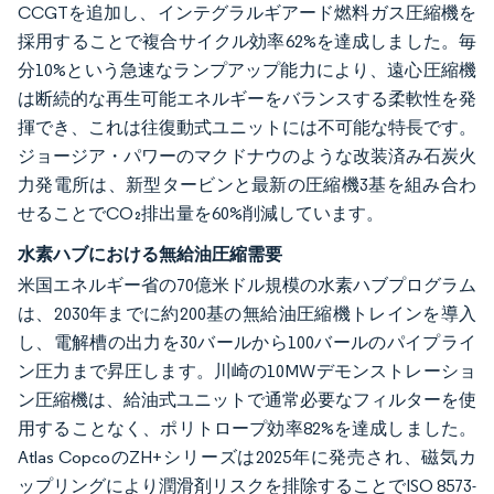
CCGTを追加し、インテグラルギアード燃料ガス圧縮機を
採用することで複合サイクル効率62%を達成しました。毎
分10%という急速なランプアップ能力により、遠心圧縮機
は断続的な再生可能エネルギーをバランスする柔軟性を発
揮でき、これは往復動式ユニットには不可能な特長です。
ジョージア・パワーのマクドナウのような改装済み石炭火
力発電所は、新型タービンと最新の圧縮機3基を組み合わ
せることでCO₂排出量を60%削減しています。
水素ハブにおける無給油圧縮需要
米国エネルギー省の70億米ドル規模の水素ハブプログラム
は、2030年までに約200基の無給油圧縮機トレインを導入
し、電解槽の出力を30バールから100バールのパイプライ
ン圧力まで昇圧します。川崎の10MWデモンストレーショ
ン圧縮機は、給油式ユニットで通常必要なフィルターを使
用することなく、ポリトロープ効率82%を達成しました。
Atlas CopcoのZH+シリーズは2025年に発売され、磁気カ
ップリングにより潤滑剤リスクを排除することでISO 8573-