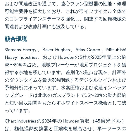
および関連改正を通じて、遠心ファン型機器の性能・修理
可能性要件を拡大しており、これがライフサイクル全体で
のコンプライアンステーマを強化し、関連する回転機械の
調達および改修計画にも波及している。
競合環境
Siemens Energy、Baker Hughes、Atlas Copco、Mitsubishi
Heavy Industries、およびHowdenの5社が2025年売上の約
45〜50%を占め、地域プレーヤーが地元プロジェクトを獲
得する余地を残しています。差別化の焦点は現在、計画外
のダウンタイムを最大30%削減するデジタルツインおよび
予知分析に移っています。水素圧縮および改造インペラア
ップグレードは北米のガスプラントで15〜20%の動力節約
と短い回収期間をもたらすホワイトスペース機会として残
っています。
Chart Industriesの2024年のHowden買収（45億米ドル）
は、極低温熱交換器と圧縮機を融合させ、単一ソースの