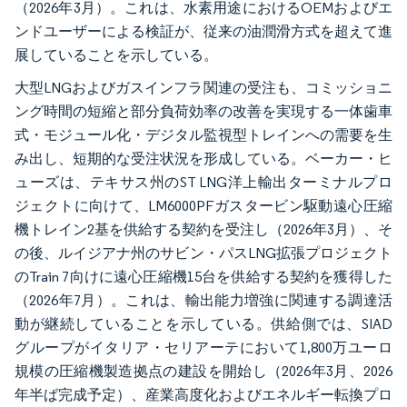
（2026年3月）。これは、水素用途におけるOEMおよびエ
ンドユーザーによる検証が、従来の油潤滑方式を超えて進
展していることを示している。
大型LNGおよびガスインフラ関連の受注も、コミッショニ
ング時間の短縮と部分負荷効率の改善を実現する一体歯車
式・モジュール化・デジタル監視型トレインへの需要を生
み出し、短期的な受注状況を形成している。ベーカー・ヒ
ューズは、テキサス州のST LNG洋上輸出ターミナルプロ
ジェクトに向けて、LM6000PFガスタービン駆動遠心圧縮
機トレイン2基を供給する契約を受注し（2026年3月）、そ
の後、ルイジアナ州のサビン・パスLNG拡張プロジェクト
のTrain 7向けに遠心圧縮機15台を供給する契約を獲得した
（2026年7月）。これは、輸出能力増強に関連する調達活
動が継続していることを示している。供給側では、SIAD
グループがイタリア・セリアーテにおいて1,800万ユーロ
規模の圧縮機製造拠点の建設を開始し（2026年3月、2026
年半ば完成予定）、産業高度化およびエネルギー転換プロ