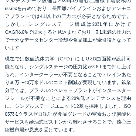
マルチステージ設備は2025年の遠心圧縮機市場規模の
60.6%を占めており、長距離パイプラインおよびアンモニ
アプラントでは4:1以上の圧力比が必要となるためです。
しかし、シングルステージ構成は2031年にかけて
CAGR6.8%で拡大すると見込まれており、3:1未満の圧力比
で十分なデータセンター冷却や食品加工が牽引役となって
います。
現在では数値流体力学（CFD）により3D曲面翼が設計可
能となり、シングルステージの圧力比が3.8:1まで押し上げ
られ、インタークーラーが不要となることでトレインあた
り30万〜40万米ドルのコスト削減が実現しています。鉱業
分野では、ブラジルのペレットプラントがインタースター
ジシールが不要なことによる20%低メンテナンスを理由
に、シングルステージユニット12基を採用しました。ISO
8573-1クラスゼロ認証が食品グレードの窒素および炭酸化
サービスを給油式ピストンから離れさせることで、遠心圧
縮機市場が恩恵を受けています。