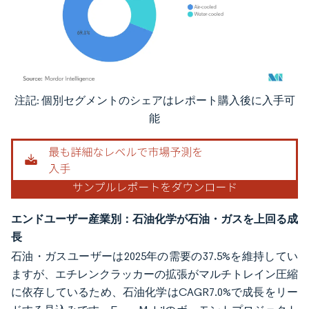
注記: 個別セグメントのシェアはレポート購入後に入手可
画像 © Mordor Intelligence。再利用にはCC BY 4.0の表示が必要です。
能
エンドユーザー産業別：石油化学が石油・ガスを上回る成
長
石油・ガスユーザーは2025年の需要の37.5%を維持してい
ますが、エチレンクラッカーの拡張がマルチトレイン圧縮
に依存しているため、石油化学はCAGR7.0%で成長をリー