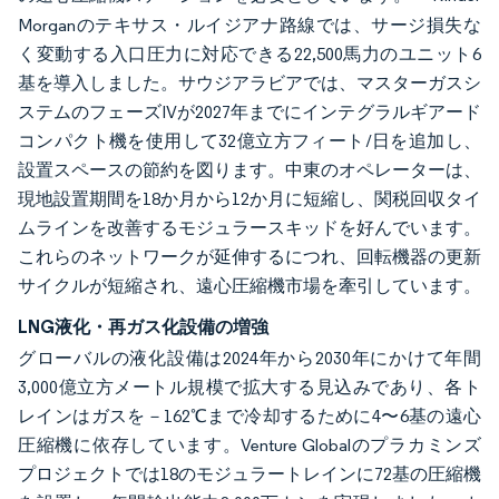
Morganのテキサス・ルイジアナ路線では、サージ損失な
く変動する入口圧力に対応できる22,500馬力のユニット6
基を導入しました。サウジアラビアでは、マスターガスシ
ステムのフェーズIVが2027年までにインテグラルギアード
コンパクト機を使用して32億立方フィート/日を追加し、
設置スペースの節約を図ります。中東のオペレーターは、
現地設置期間を18か月から12か月に短縮し、関税回収タイ
ムラインを改善するモジュラースキッドを好んでいます。
これらのネットワークが延伸するにつれ、回転機器の更新
サイクルが短縮され、遠心圧縮機市場を牽引しています。
LNG液化・再ガス化設備の増強
グローバルの液化設備は2024年から2030年にかけて年間
3,000億立方メートル規模で拡大する見込みであり、各ト
レインはガスを－162℃まで冷却するために4〜6基の遠心
圧縮機に依存しています。Venture Globalのプラカミンズ
プロジェクトでは18のモジュラートレインに72基の圧縮機