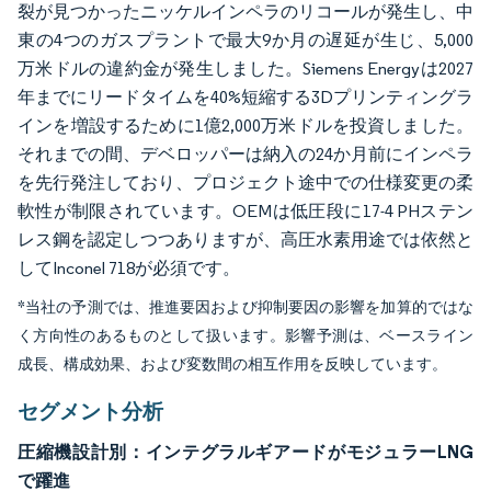
裂が見つかったニッケルインペラのリコールが発生し、中
東の4つのガスプラントで最大9か月の遅延が生じ、5,000
万米ドルの違約金が発生しました。Siemens Energyは2027
年までにリードタイムを40%短縮する3Dプリンティングラ
インを増設するために1億2,000万米ドルを投資しました。
それまでの間、デベロッパーは納入の24か月前にインペラ
を先行発注しており、プロジェクト途中での仕様変更の柔
軟性が制限されています。OEMは低圧段に17-4 PHステン
レス鋼を認定しつつありますが、高圧水素用途では依然と
してInconel 718が必須です。
*当社の予測では、推進要因および抑制要因の影響を加算的ではな
く方向性のあるものとして扱います。影響予測は、ベースライン
成長、構成効果、および変数間の相互作用を反映しています。
セグメント分析
圧縮機設計別：インテグラルギアードがモジュラーLNG
で躍進