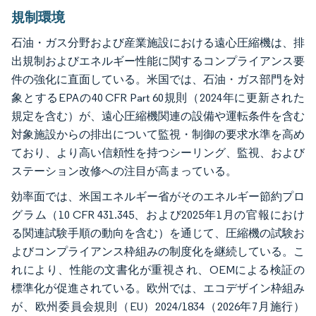
規制環境
石油・ガス分野および産業施設における遠心圧縮機は、排
出規制およびエネルギー性能に関するコンプライアンス要
件の強化に直面している。米国では、石油・ガス部門を対
象とするEPAの40 CFR Part 60規則（2024年に更新された
規定を含む）が、遠心圧縮機関連の設備や運転条件を含む
対象施設からの排出について監視・制御の要求水準を高め
ており、より高い信頼性を持つシーリング、監視、および
ステーション改修への注目が高まっている。
効率面では、米国エネルギー省がそのエネルギー節約プロ
グラム（10 CFR 431.345、および2025年1月の官報におけ
る関連試験手順の動向を含む）を通じて、圧縮機の試験お
よびコンプライアンス枠組みの制度化を継続している。こ
れにより、性能の文書化が重視され、OEMによる検証の
標準化が促進されている。欧州では、エコデザイン枠組み
が、欧州委員会規則（EU）2024/1834（2026年7月施行）