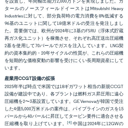
を設置し、年間輸出能力2,000万トンを実現しました。カ
タールのノースフィールドイーストはMitsubishi Heavy
Industriesに対して、部分負荷時の電力消費を8%低減する
96基のユニットに関して18億米ドルの受注を発注しまし
た。需要側では、欧州が2024年に3基のFSRU（浮体式貯蔵
再ガス化ユニット）を稼働させ、それぞれ高圧送出圧縮機
2基を使用して70バールでガスを注入しています。LNG契
約の資本集約的・20年サイクルの性質が、これらの圧縮機
を短期的な価格変動の影響を受けにくい長周期資産にして
います。
産業用CCGT設備の拡張
2025年半ば時点で米国では18ギガワット相当の新規CCGT
設備が建設中であり、各プラントは燃料ガス昇圧用に遠心
圧縮機を2〜3基設置しています。GE Vernovaが韓国で受注
した4億5,000万米ドルの案件は、パイプラインのガスを15
バールから40バールに昇圧してタービン要件に適合させる
[4]
圧縮機を取り上げています。
中国は2024年に12GWの