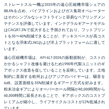
ストレートスルー機は2025年の遠心圧縮機市場シェアの
88.4%を占め、パイプラインおよびガス集荷オペレーター
はそのシンプルなシャフトラインと容易なベアリングメン
テナンスを評価しています。インテグラルギアードモデル
はCAGR7.3%で拡大すると予測されており、フットプリン
トを30〜40%削減できることが、デッキスペースが高コス
トとなる浮体式LNGおよび洋上プラットフォームに適して
います。
遠心圧縮機市場は、API 617-2024の振動規制が、コストの
かかるシャフト改修を避けるため1990年代製ユニットのギ
アボックス改造を促していることを反映しています。土地
制約に直面する欧州およびアジアのバイヤーは、騒音を
6dB、設置面積を35%削減するギアード方式を好みます。
粉末冶金ギアによりオーバーホール間隔が40,000時間から
60,000時間に延長されることで、ギアボックスのコストプ
レミアムが縮小し、ライフサイクルコストが12%低減され
ています。