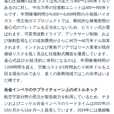
遠心圧縮機の設置コストは馬力あたり800〜2,500米ドルで
あるのに対し、中出力帯の往復動ユニットは600〜900米ド
ルです。年間稼働時間が4,000〜6,000時間の小規模バイオ
ガス・埋立地ガスプロジェクトでは、断続的な稼働形態が
遠心式のプレミアムを正当化しないため、ピストン式が選
ばれます。可変周波数ドライブ、アンチサージ制御、およ
び振動監視などの追加費用がさらに40万〜60万米ドル加算
されます。インドおよび東南アジアではリース業者が残存
価値リスクを低く見込む往復動式機器を優遇しています。
遠心式設計が経済的に有利になるのは、年間稼働時間が
7,000時間を超え、労働コストが1時間あたり80米ドルを上
回る場合のみであり、多くの新興地域ではこの水準はいま
だ稀です。
合金インペラのサプライチェーン上のボトルネック
航空宇宙分野の受注が製造能力を転用しているため、チタ
ンおよびニッケル合金インペラのリードタイムは2022年の
10か月から16か月へと延長しています。2024年には微細亀