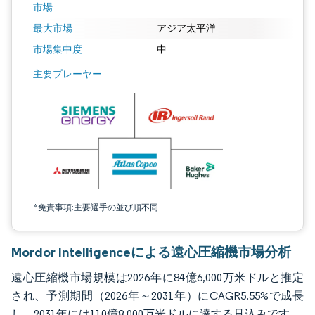
市場
最大市場
アジア太平洋
市場集中度
中
画像 © Mordor Intelligence。再利用にはCC BY 4.0の表示が必要です。
主要プレーヤー
*免責事項:主要選手の並び順不同
Mordor Intelligenceによる遠心圧縮機市場分析
遠心圧縮機市場規模は2026年に84億6,000万米ドルと推定
され、予測期間（2026年～2031年）にCAGR5.55%で成長
し、2031年には110億8,000万米ドルに達する見込みです。