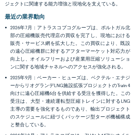
ジェクトに関連する能力増強と現地化を支えている。
最近の業界動向
2026年7月：アトラスコプコグループは、ポルトガル北
部の圧縮機販売代理店の買収を完了し、現地における
販売・サービス網を拡大した。この買収により、既設
の遠心圧縮機群に対するアフターマーケット対応力が
向上し、オイルフリーおよび産業用圧縮ソリューショ
ンに関する地域チャネルへのアクセスが強化される。
2025年9月：ベーカー・ヒューズは、ベクテル・エナジ
ーからリオグランデLNG施設拡張プロジェクトのTrain 4
向けに遠心圧縮機6台を供給する受注を獲得した。この
受注は、大型・連続運転型圧縮トレインに対するLNG
主導の需要を強化するものであり、輸出プロジェクト
のスケジュールに紐づくパッケージ型ターボ機械構成
と整合している。