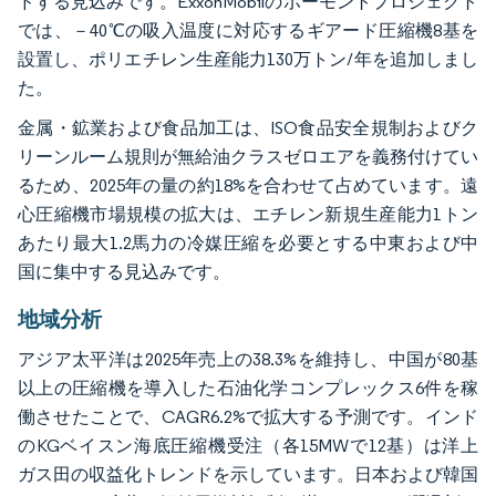
ドする見込みです。ExxonMobilのボーモントプロジェクト
では、－40℃の吸入温度に対応するギアード圧縮機8基を
設置し、ポリエチレン生産能力130万トン/年を追加しまし
た。
金属・鉱業および食品加工は、ISO食品安全規制およびク
リーンルーム規則が無給油クラスゼロエアを義務付けてい
るため、2025年の量の約18%を合わせて占めています。遠
心圧縮機市場規模の拡大は、エチレン新規生産能力1トン
あたり最大1.2馬力の冷媒圧縮を必要とする中東および中
国に集中する見込みです。
地域分析
アジア太平洋は2025年売上の38.3%を維持し、中国が80基
以上の圧縮機を導入した石油化学コンプレックス6件を稼
働させたことで、CAGR6.2%で拡大する予測です。インド
のKGベイスン海底圧縮機受注（各15MWで12基）は洋上
ガス田の収益化トレンドを示しています。日本および韓国