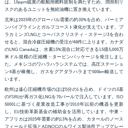
は、10ppm硫黄の船舶用燃料規制を満たすため、潤滑剤リ
スクのあるユニットを無給油機に置き換えています。
北米は2025年のグローバル需要の約30%を占め、パーミア
ンパイプラインとガルフコースト液化が支えています。プ
ラカミンズLNGとコーパスクリスティ・ステージ3を合わ
せると、混合冷媒圧縮機の受注が48件に上ります。カナダ
のLNG Canadaは、水素15%混合に対応できる15億5,000万
米ドル規模の圧縮機・タービンパッケージを発注しまし
た。メキシコのワハラハラシステムでは、高圧ステーショ
ン4基が稼働し、ガスをグアダラハラまで500km輸送して
います。
欧州は遠心圧縮機市場のほぼ5分の1を占め、ドイツの3基
のFSRUが再ガス化LNGを70バールで注入しています。ISO
50001に基づく産業改造工事が2010年以前の機器を更新
し、EU技術革新基金の補助金を活用しています。中東・
アフリカは2025年需要の約13%を占め、カタールのノース
フィールド拡張とADNOCのルワイス製油所アップグレー