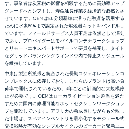
す。事業者は炭素税の影響を相殺するために高効率アップ
グレードへとシフトし、寿命延長作業を経済的な必然とさ
せています。OEMはEU分類基準に沿った融資を活用する
ために水素50%まで認定された燃焼器キットをバンドルし
ています。フィールドサービス人員不足は依然として深刻
であり、プロバイダーはモバイルコンテナワークショップ
とリモートエキスパートサポートで要員を補完し、タイト
なグリッドバランシングウィンドウ内で停止スケジュール
を維持しています。
中東は製油所拡張と統合された長期コジェネレーションコ
ンプレックスに依存しており、これらのプラントは高い負
荷率で運転されているため、3年ごとに計画的な大規模停
止が必要です。OEMはローカライゼーション割当を満た
すために国内に修理可能なホットセクションワークショッ
プを開設しています。アフリカの急成長しながらも分散し
た市場は、スペアインベントリを最小化するモジュール式
交換戦略が有効なシンプルサイクルのピーカーと緊急ユニ