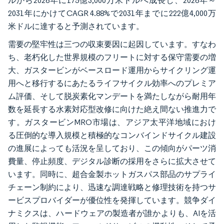
ルから2026年に175億3,000万米ドルへ成長し、2026年～
2031年にかけてCAGR 4.88%で2031年までに222億4,000万
米ドルに達すると予測されています。
需要の堅牢性は三つの収束要因に起因しています。すなわ
ち、老朽化した世界規模のフリートに対する保守需要の増
大、ガスタービンがベースロード運用からサイクリング運
用へと移行するにあたるライフサイクル効率へのプレミア
ム評価、そして脱炭素化マンデートを満たしながら耐用年
数を延長する水素対応型改修に向けた絶え間ない推進力で
す。ガスタービンMRO市場は、アジア太平洋地域におけ
る圧倒的な導入規模と積極的なコンバインドサイクル建設
の進展によっても活況を呈しており、この傾向がパーツ消
費量、停止頻度、デジタル診断の採用をさらに拡大させて
います。同時に、超合金製ホットガスパス部品のサプライ
チェーン制約により、迅速な調達戦略と修理技術を持つサ
ービスプロバイダーが優位性を発揮しています。競争ダイ
ナミクスは、ハードウェアの製造者が誰かよりも、AIを活