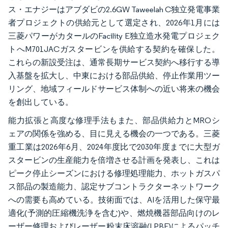
ス・エナジーはアブダビの2.6GW Taweelah C独立発電事業
者プロジェクトの供給元として選定され、2026年1月には
三菱パワーがカタールのFacility E独立造水発電プロジェク
トへM701JACガスタービンを供給する契約を確保した。
これらの新設受注は、通常長期サービス契約へ移行する導
入基盤を拡大し、中東における部品供給、停止作業用ツー
リング、地域フィールドサービス体制への近い将来の機会
を創出している。
能力拡張と高度な修理手法もまた、部品供給力とMROシ
ェアの関係を強める、目に見える機会の一つである。三菱
重工業は2026年6月、2024年度比で2030年度までに大型ガ
スタービンの生産能力を倍増させる計画を発表し、これは
ピーク停止シーズンにおける修理処理能力、ホットガスパ
ス部品の製造能力、認定サブコントラクターネットワーク
への需要も高めている。技術面では、AIを活用した保守最
適化(予測的圧縮機洗浄を含む)や、燃焼機器部品向けのレ
ーザー修理およびレーザー粉末床溶融(LPBF)によるパッチ