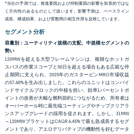
*当社の予測では、推進要因および抑制要因の影響を加算的ではな
く方向性のあるものとして扱います。影響予測は、ベースライン
成長、構成効果、および変数間の相互作用を反映しています。
セグメント分析
容量別：ユーティリティ規模の支配、中規模セグメントの
勢い
120MWを超える大型フレームマシンは、複雑なホットガ
スパスの作業スコープと50日を超える場合もある広範な停
止期間に支えられ、2025年のガスタービンMRO市場収益
の57.60%を生み出しました。これらのユニットはコンバイ
ンドサイクルブロックの中核を担い、効率1パーセントポ
イントの改善が大幅な燃料節約につながるため、所有者は
オーバーホール時に最先端コーティングやチップクリアラ
ンスアップグレードの採用を促されます。しかし、31MW
～120MWブラケットはCAGR 6.45%で最も急成長するセグ
メントであり、アエロデリバティブの機動性を好むデータ