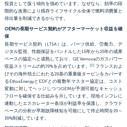
投資として扱う傾向を強めています。なぜなら、効率の段
階的な改善により残存ライフサイクル全体で燃料消費量と
排出量を削減できるからです。
OEMの長期サービス契約がアフターマーケット収益を確
保
長期サービス契約（LTSA）は、パーツ供給、労働力、デ
ジタル監視、性能保証をバンドルした15年から25年の成果
ベースの協定へと成熟しており、GE Vernovaのガスパワー
[2]
収益ストリームの約70%を占めています。
フランスおよ
びその海外領土にわたる20基の重量級タービンをカバーす
るEthosEnergyとEDFとの複数年マスター協定は、コスト
変動に対してヘッジしつつOEMが予測可能なキャッシュ
フローを確保する仕組みを示しています。現地インフレに
連動したエスカレーター条項が利益率を保護し、クラウド
ベースの分析が早期故障検知を可能にして停止時間を20～
30%削減しています。