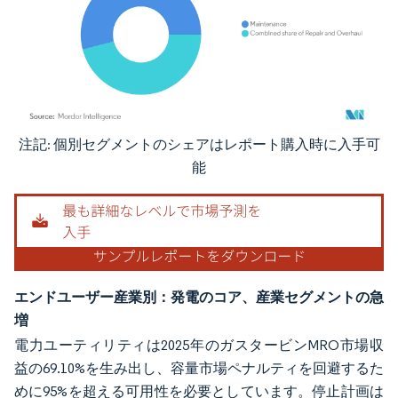
注記: 個別セグメントのシェアはレポート購入時に入手可
画像 © Mordor Intelligence。再利用にはCC BY 4.0の表示が必要です。
能
エンドユーザー産業別：発電のコア、産業セグメントの急
増
電力ユーティリティは2025年のガスタービンMRO市場収
益の69.10%を生み出し、容量市場ペナルティを回避するた
めに95%を超える可用性を必要としています。停止計画は