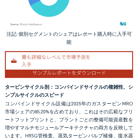
注記: 個別セグメントのシェアはレポート購入時に入手可
画像 © Mordor Intelligence。再利用にはCC BY 4.0の表示が必要です。
能
タービンサイクル別：コンバインドサイクルの複雑性、シ
ンプルサイクルのスピード
コンバインドサイクル設備は2025年のガスタービンMRO
市場シェアの85.20%を占めており、これはその広範なフリ
ートフットプリントと、プラントごとの整備可能資産数を
増やすマルチモジュールアーキテクチャの両方を反映して
います。HRSG管検査、蒸気タービンバルブ補修、復水器