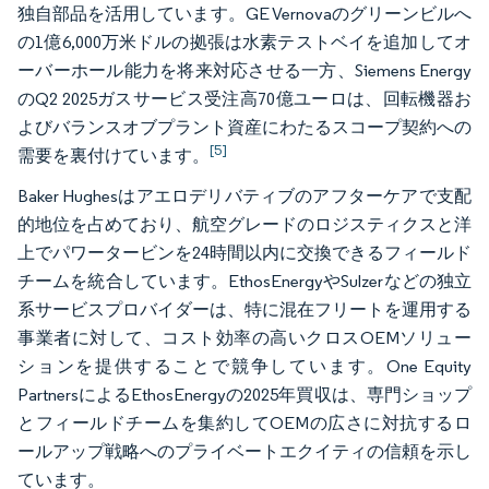
独自部品を活用しています。GE Vernovaのグリーンビルへ
の1億6,000万米ドルの拠張は水素テストベイを追加してオ
ーバーホール能力を将来対応させる一方、Siemens Energy
のQ2 2025ガスサービス受注高70億ユーロは、回転機器お
よびバランスオブプラント資産にわたるスコープ契約への
[5]
需要を裏付けています。
Baker Hughesはアエロデリバティブのアフターケアで支配
的地位を占めており、航空グレードのロジスティクスと洋
上でパワータービンを24時間以内に交換できるフィールド
チームを統合しています。EthosEnergyやSulzerなどの独立
系サービスプロバイダーは、特に混在フリートを運用する
事業者に対して、コスト効率の高いクロスOEMソリュー
ションを提供することで競争しています。One Equity
PartnersによるEthosEnergyの2025年買収は、専門ショップ
とフィールドチームを集約してOEMの広さに対抗するロ
ールアップ戦略へのプライベートエクイティの信頼を示し
ています。