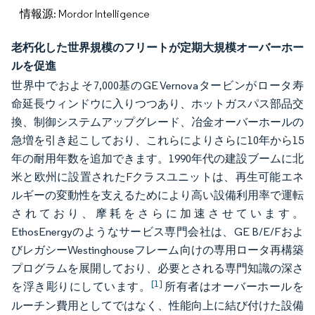
情報源: Mordor Intelligence
老朽化した世界規模のフリートが定期大規模オーバーホー
ルを促進
世界中でおよそ7,000基のGE Vernovaタービンがロータ寿
命延長ウィンドウに入りつつあり、ホットガスパス部品交
換、制御システムアップグレード、冶金オーバーホールの
急増を引き起こしており、これらによりさらに10年から15
年の耐用年数を追加できます。1990年代の建設ブームに北
米と欧州に設置されたFクラスユニットは、再生可能エネ
ルギーの変動性を支えるためにより高い設備利用率で運転
されており、摩耗をさらに加速させています。
EthosEnergyのようなサービス専門会社は、GE B/E/Fおよ
びレガシーWestinghouseフレーム向けの専用ロータ再構築
プログラムを展開しており、必要とされる専門知識の深さ
[1]
を浮き彫りにしています。
所有者はオーバーホールを
ルーチン費用としてではなく、性能向上に結び付けた設備