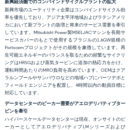
新興経済圏でのコンバインドサイクルプラントの拡大
新興市場のユーティリティ企業はコンバインドサイクル効
率を優先しており、アジア太平洋地域およびラテンアメリ
カにおいて新プラントの急増と将来のサービス需要を牽引
しています。Mitsubishi Power製M501JACマシンを長期サ
ービスカバーのもとで使用するブラジルの1.6GW規模の
Portocemプロジェクトがその規模を象徴しています。再
生可能エネルギーのバランスを取るための頻繁なサイクリ
ングはHRSGおよび蒸気タービンに追加の熱応力をかけ、
運転時間あたりのMRO負荷を高めています。OEMはクア
ラルンプールやサンパウロなどの地域ハブにパーツデポと
フィールドエンジニアを配置し、4時間以内の動員目標に
対応しています。
データセンターのピーカー需要がアエロデリバティブター
ビンを牽引
ハイパースケールデータセンターは現在、オンサイトのピ
ーカーとしてアエロデリバティブLMシリーズおよび