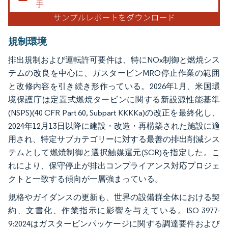
規制環境
排出規制および運転許可要件は、特にNOx制御と燃焼シス
テムの改良を中心に、ガスタービンMRO停止作業の範囲
と改修内容を引き続き形作っている。2026年1月、米国環
境保護庁は定置式燃焼タービンに関する新設源性能基準
(NSPS)(40 CFR Part 60, Subpart KKKKa)の改正を最終化し、
2024年12月13日以降に建設・改造・再構築された施設に適
用され、特定サブカテゴリーに対する最善の排出削減シス
テムとして燃焼制御と選択触媒還元(SCR)を指定した。こ
れにより、保守停止が排出コンプライアンス対応プロジェ
クトと一致する傾向が一層強まっている。
規格やガイダンスの更新も、世界の設備群全体における契
約、文書化、作業指示に影響を与えている。ISO 3977-
9:2024はガスタービンパッケージに関する調達要件および