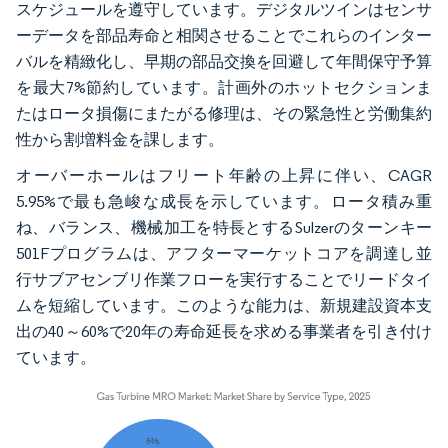
スケジュールを遵守しています。デジタルツインはセンサ
ーデータを部品寿命と相関させることでこれらのインター
バルを精緻化し、早期の部品交換を回避して年間保守予算
を最大7%節約しています。計画外のホットセクションま
たはロータ損傷にまたがる修理は、その緊急性と労働集約
性から割増料金を課します。
オーバーホールはフリート年齢の上昇に伴い、CAGR
5.95%で最も急峻な成長を示しています。ロータ積み重
ね、バランス、機械加工を特長とするSulzerのターンキー
501Fプログラムは、アフターマーケットコアを調達し並
行サブアセンブリ作業フローを実行することでリードタイ
ムを短縮しています。このような能力は、新規建設資本支
出の40～60%で20年の寿命延長を求める事業者を引き付け
ています。