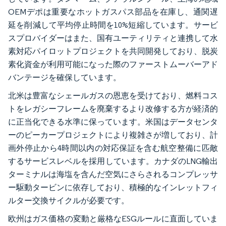
OEMデポは重要なホットガスパス部品を在庫し、通関遅
延を削減して平均停止時間を10%短縮しています。サービ
スプロバイダーはまた、国有ユーティリティと連携して水
素対応パイロットプロジェクトを共同開発しており、脱炭
素化資金が利用可能になった際のファーストムーバーアド
バンテージを確保しています。
北米は豊富なシェールガスの恩恵を受けており、燃料コス
トをレガシーフレームを廃棄するより改修する方が経済的
に正当化できる水準に保っています。米国はデータセンタ
ーのピーカープロジェクトにより複雑さが増しており、計
画外停止から4時間以内の対応保証を含む航空整備に匹敵
するサービスレベルを採用しています。カナダのLNG輸出
ターミナルは海塩を含んだ空気にさらされるコンプレッサ
ー駆動タービンに依存しており、積極的なインレットフィ
ルター交換サイクルが必要です。
欧州はガス価格の変動と厳格なESGルールに直面していま