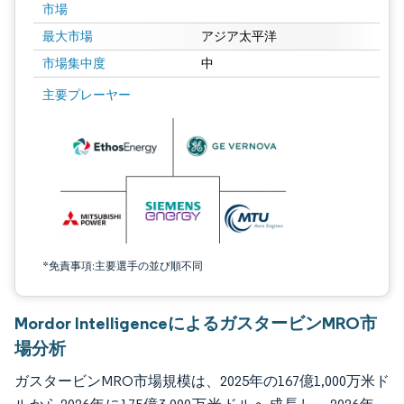
市場
最大市場
アジア太平洋
市場集中度
中
画像 © Mordor Intelligence。再利用にはCC BY 4.0の表示が必要です。
主要プレーヤー
*免責事項:主要選手の並び順不同
Mordor IntelligenceによるガスタービンMRO市
場分析
ガスタービンMRO市場規模は、2025年の167億1,000万米ド