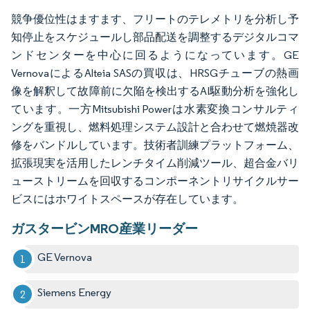
競争優位性はますます、フリートのテレメトリを分析し予
知停止をスケジュールし部品配送を調整するデジタルコマ
ンドセンターを中心に回るようになっています。GE
VernovaによるAlteia SASの買収は、HRSGチューブの熱画
像を解釈して故障前に欠陥を検出するAI駆動分析を強化し
ています。一方Mitsubishi Powerは水素変換コンサルティ
ングを重視し、燃料処理システム設計と合わせて燃焼器改
修をバンドルしています。技術者訓練プラットフォーム、
拡張現実を活用したレンチタイム削減ツール、超合金バリ
ューストリームを回収するコンポーネントリサイクルサー
ビスにはホワイトスペースが存在しています。
ガスタービンMRO産業リーダー
GE Vernova
Siemens Energy