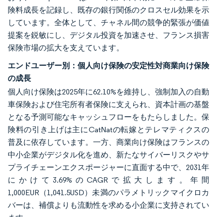
険料成長を記録し、既存の銀行関係のクロスセル効果を示
しています。全体として、チャネル間の競争的緊張が価値
提案を鋭敏にし、デジタル投資を加速させ、フランス損害
保険市場の拡大を支えています。
エンドユーザー別：個人向け保険の安定性対商業向け保険
の成長
個人向け保険は2025年に62.10%を維持し、強制加入の自動
車保険および住宅所有者保険に支えられ、資本計画の基盤
となる予測可能なキャッシュフローをもたらしました。保
険料の引き上げは主にCatNatの転嫁とテレマティクスの
普及に依存しています。一方、商業向け保険はフランスの
中小企業がデジタル化を進め、新たなサイバーリスクやサ
プライチェーンエクスポージャーに直面する中で、2031年
にかけて3.69%のCAGRで拡大します。年間
1,000EUR（1,041.5USD）未満のパラメトリックマイクロカ
バーは、補償よりも流動性を求める小企業に支持されてい