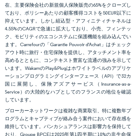
在、主要保険会社の新規個人保険販売の65%をクローズし
ており、ポリシーあたりの顧客獲得コストを50EUR以下に
抑えています。しかし組込型・アフィニティチャネルは
4.55%のCAGRで急速に拡大しており、小売、フィンテッ
ク、モビリティのエコシステムに保護機能を組み込んでい
ます。Carrefourの「Garantie Pouvoir d'Achat」はチェック
アウト時に旅行・住宅保険を提供し、アタッチメント率を
高めるとともに、コンテキスト豊富な流通の強みを示して
います。WakamのPlay&Plugはホワイトラベルのアプリケ
ーションプログラミングインターフェース（API）で32カ
国に展開し、保険アズアサービス（Insurance-as-a-
Service）の大陸的なハブとしてのフランスの地位を確認
しています。
ブローカーネットワークは複雑な商業取引、特に複数年プ
ログラムとキャプティブが絡み合う案件において存在感を
維持しています。バンカシュアランスは影響力を保持して
おり、Groupe BPCEは2025年第1四半期に10%の非生命保