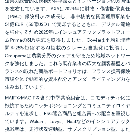
企業の総合的な規模が料率設定とイノベーションの方向性
を左右しています。AXAは2024年に財物・傷害賠償責任
（P&C）保険料が7%成長し、非中核的な資産運用事業を
54億EUR（56億USD）で売却するとともに、デジタル流通
を強化するため2025年にインシュアテックプラットフォー
ムPrimaの51%株式を取得しました。Covéaは平均処理時
間を25%短縮するAI搭載のクレーム自動化に投資し、
Groupamaは農業分野のシェアを守るため地域ネットワー
クを強化しました。これら既存業者の広大な顧客基盤とバ
ランスの取れた商品ポートフォリオは、フランス損害保険
市場全体で効率的な資本配分とアンダーライティング力を
生み出しています。
MAIFやMACIFを含む中堅共済組合は、コモディティ化に
抵抗するためニッチポジショニングとコミュニティロイヤ
ルティを追求し、ESG適合商品と組合員への配当を重視し
ています。Wakam、Lovys、Neatなどのインシュアテック
挑戦者は、走行状況連動型、サブスクリプション型、また