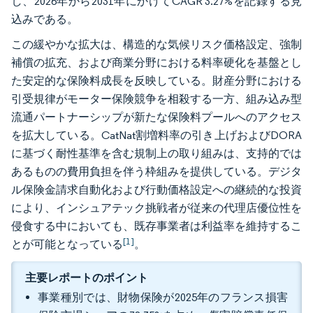
し、2026年から2031年にかけてCAGR 3.27%を記録する見
込みである。
この緩やかな拡大は、構造的な気候リスク価格設定、強制
補償の拡充、および商業分野における料率硬化を基盤とし
た安定的な保険料成長を反映している。財産分野における
引受規律がモーター保険競争を相殺する一方、組み込み型
流通パートナーシップが新たな保険料プールへのアクセス
を拡大している。CatNat割増料率の引き上げおよびDORA
に基づく耐性基準を含む規制上の取り組みは、支持的では
あるものの費用負担を伴う枠組みを提供している。デジタ
ル保険金請求自動化および行動価格設定への継続的な投資
により、インシュアテック挑戦者が従来の代理店優位性を
侵食する中においても、既存事業者は利益率を維持するこ
[1]
とが可能となっている
。
主要レポートのポイント
事業種別では、財物保険が2025年のフランス損害