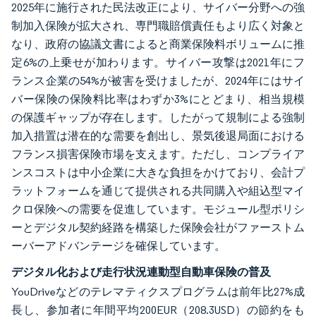
2025年に施行された民法改正により、サイバー分野への強
制加入保険が拡大され、専門職賠償責任もより広く対象と
なり、政府の協議文書によると商業保険料ボリュームに推
定6%の上乗せが加わります。サイバー攻撃は2021年にフ
ランス企業の54%が被害を受けましたが、2024年にはサイ
バー保険の保険料比率はわずか3%にとどまり、相当規模
の保護ギャップが存在します。したがって規制による強制
加入措置は潜在的な需要を創出し、景気後退局面における
フランス損害保険市場を支えます。ただし、コンプライア
ンスコストは中小企業に大きな負担をかけており、会計プ
ラットフォームを通じて提供される共同購入や組込型マイ
クロ保険への需要を促進しています。モジュール型ポリシ
ーとデジタル契約経路を構築した保険会社がファーストム
ーバーアドバンテージを確保しています。
デジタル化および走行状況連動型自動車保険の普及
YouDriveなどのテレマティクスプログラムは前年比27%成
長し、参加者に年間平均200EUR（208.3USD）の節約をも