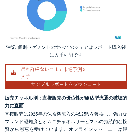
注記: 個別セグメントのすべてのシェアはレポート購入後
画像 © Mordor Intelligence。再利用にはCC BY 4.0の表示が必要です。
に入手可能です
販売チャネル別：直接販売の優位性が組込型流通の破壊的
力に直面
直接販売は2025年の保険料流入の46.25%を獲得し、強力な
ブランド認知度とオムニチャネルサービスへの持続的な投
資から恩恵を受けています。オンラインジャーニーは現