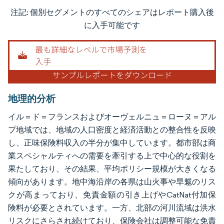
注記: 個別セグメントのすべてのシェアはレポート購入後
画像 © Mordor Intelligence。再利用にはCC BY 4.0の表示が必要です。
に入手可能です
地理的分析
イル＝ド＝フランスおよびオーヴェルニュ＝ローヌ＝アル
プ地域では、地域の人口密度と経済活動との整合性を反映
し、正味保険料収入の半分が集中しています。都市部は商
業スペシャルティへの需要を牽引する上で中心的な役割を
果たしており、その結果、平均ポリシー規模が大きくなる
傾向があります。地中海沿岸の各県は山火事や旱魃のリス
クが高まっており、免責金額の引き上げやCatNat付加保
険料が必要とされています。一方、北部の河川流域は洪水
リスクにさらされ続けており、保険会社は調整可能な免責