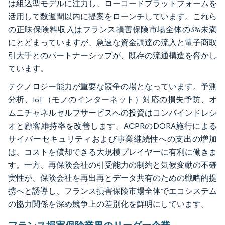
は組込型モデルに注力し、ローコードプラットフォームを
活用して数週間以内に提案をローンチしています。これら
の正味保険料収入はフランス損害保険市場全体の3%未満
にとどまっていますが、急速な資金調達の流入と電子商取
引大手とのパートナーシップが、既存の流通構造を脅かし
ています。
テクノロジー能力が重要な競争の場となっています。予測
分析、IoT（モノのインターネット）対応の損失予防、オ
ムニチャネルセルフサービスへの投資はコンバインドレシ
オと顧客維持率を改善します。ACPRのDORA施行による
サイバーセキュリティおよび事業継続性への支出の増加
は、コストを償却できる大規模プレイヤーに有利に働きま
す。一方、再保険会社の引受能力の制約と気候変動の不確
実性が、保険会社を再出再とデータ共有のための戦略的提
携へと誘導し、フランス損害保険市場全体でエコシステム
の協力関係を深め競争上の差別化を鮮明にしています。