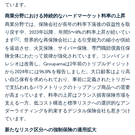
ています。
商業分野における持続的なハードマーケット料率の上昇
商業分野では、保険会社が長年の料率下落後の収益性を取
り戻す中、2023年以降、年間5〜8%の料率上昇が続いてい
[2]
ます
。世界的な再保険会社による引受能力の縮小が供給
を逼迫させ、火災保険、サイバー保険、専門職賠償責任保
険全体にわたって規律が強化されています。コンバインド
レシオは改善し、Groupamaは2年前のトリプルディジット
から2024年には96.8%を報告しました。大口顧客はより高
い自己保有を求められており、事前に定義されたトリガー
で支払われるパラメトリックのトップアップ商品への需要
が高まっています。料率の上昇はフランス損害保険市場を
支える一方、低コスト構造と標準リスクへの選択的なアン
ダーライティングを約束するデジタル保険会社も惹きつけ
ています。
新たなリスク区分への強制保険の適用拡大