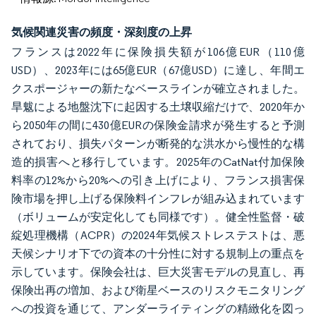
気候関連災害の頻度・深刻度の上昇
フランスは2022年に保険損失額が106億EUR（110億
USD）、2023年には65億EUR（67億USD）に達し、年間エ
クスポージャーの新たなベースラインが確立されました。
旱魃による地盤沈下に起因する土壌収縮だけで、2020年か
ら2050年の間に430億EURの保険金請求が発生すると予測
されており、損失パターンが断発的な洪水から慢性的な構
造的損害へと移行しています。2025年のCatNat付加保険
料率の12%から20%への引き上げにより、フランス損害保
険市場を押し上げる保険料インフレが組み込まれています
（ボリュームが安定化しても同様です）。健全性監督・破
綻処理機構（ACPR）の2024年気候ストレステストは、悪
天候シナリオ下での資本の十分性に対する規制上の重点を
示しています。保険会社は、巨大災害モデルの見直し、再
保険出再の増加、および衛星ベースのリスクモニタリング
への投資を通じて、アンダーライティングの精緻化を図っ