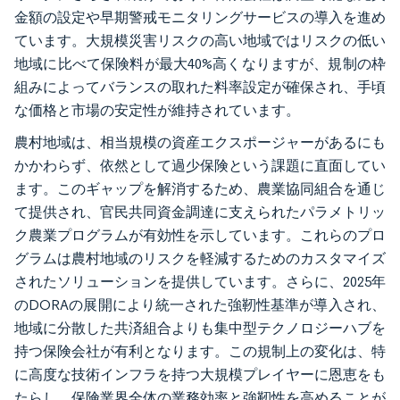
金額の設定や早期警戒モニタリングサービスの導入を進め
ています。大規模災害リスクの高い地域ではリスクの低い
地域に比べて保険料が最大40%高くなりますが、規制の枠
組みによってバランスの取れた料率設定が確保され、手頃
な価格と市場の安定性が維持されています。
農村地域は、相当規模の資産エクスポージャーがあるにも
かかわらず、依然として過少保険という課題に直面してい
ます。このギャップを解消するため、農業協同組合を通じ
て提供され、官民共同資金調達に支えられたパラメトリッ
ク農業プログラムが有効性を示しています。これらのプロ
グラムは農村地域のリスクを軽減するためのカスタマイズ
されたソリューションを提供しています。さらに、2025年
のDORAの展開により統一された強靭性基準が導入され、
地域に分散した共済組合よりも集中型テクノロジーハブを
持つ保険会社が有利となります。この規制上の変化は、特
に高度な技術インフラを持つ大規模プレイヤーに恩恵をも
たらし、保険業界全体の業務効率と強靭性を高めることが