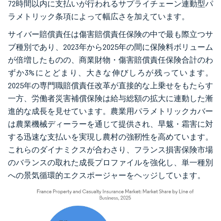
72時間以内に支払いが行われるサプライチェーン連動型パ
ラメトリック条項によって幅広さを加えています。
サイバー賠償責任は傷害賠償責任保険の中で最も際立つサ
ブ種別であり、2023年から2025年の間に保険料ボリューム
が倍増したものの、商業財物・傷害賠償責任保険合計のわ
ずか3%にとどまり、大きな伸びしろが残っています。
2025年の専門職賠償責任改革が直接的な上乗せをもたらす
一方、労働者災害補償保険は給与総額の拡大に連動した漸
進的な成長を見せています。農業用パラメトリックカバー
は農業機械ディーラーを通じて提供され、旱魃・霜害に対
する迅速な支払いを実現し農村の強靭性を高めています。
これらのダイナミクスが合わさり、フランス損害保険市場
のバランスの取れた成長プロファイルを強化し、単一種別
への景気循環的エクスポージャーをヘッジしています。