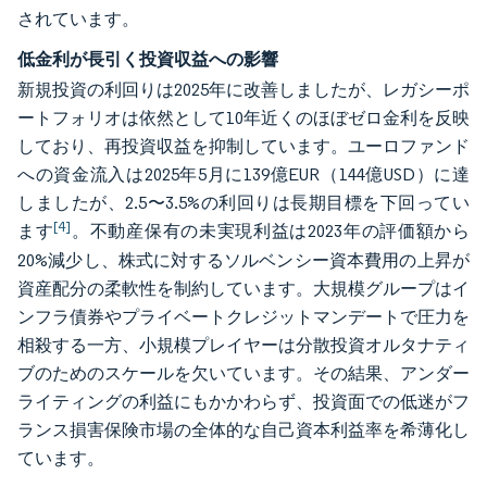
されています。
低金利が長引く投資収益への影響
新規投資の利回りは2025年に改善しましたが、レガシーポ
ートフォリオは依然として10年近くのほぼゼロ金利を反映
しており、再投資収益を抑制しています。ユーロファンド
への資金流入は2025年5月に139億EUR（144億USD）に達
しましたが、2.5〜3.5%の利回りは長期目標を下回ってい
[4]
ます
。不動産保有の未実現利益は2023年の評価額から
20%減少し、株式に対するソルベンシー資本費用の上昇が
資産配分の柔軟性を制約しています。大規模グループはイ
ンフラ債券やプライベートクレジットマンデートで圧力を
相殺する一方、小規模プレイヤーは分散投資オルタナティ
ブのためのスケールを欠いています。その結果、アンダー
ライティングの利益にもかかわらず、投資面での低迷がフ
ランス損害保険市場の全体的な自己資本利益率を希薄化し
ています。