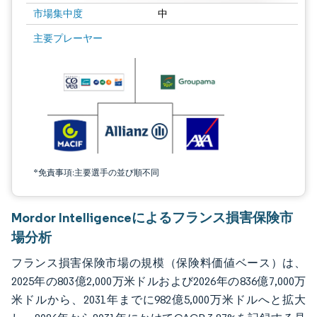
市場集中度
中
画像 © Mordor Intelligence。再利用にはCC BY 4.0の表示が必要です。
主要プレーヤー
*免責事項:主要選手の並び順不同
Mordor Intelligenceによるフランス損害保険市
場分析
フランス損害保険市場の規模（保険料価値ベース）は、
2025年の803億2,000万米ドルおよび2026年の836億7,000万
米ドルから、2031年までに982億5,000万米ドルへと拡大