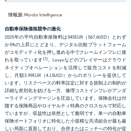
情報源: Mordor Intelligence
自動車保険価格競争の激化
2025年の平均自動車保険料は545EUR（567.6USD）とわず
か5%の上昇にとどまり、デジタル比較プラットフォーム
がコモディティ化を押し進める中でクレームインフレに後
[3]
れを取っています
。Lovysなどのプレイヤーはクラウド
ネイティブオペレーションを活用して販売コストを削減
し、月額3.99EUR（4.15USD）からのポリシーを提供して
います。リスクベースの料率設定に対する規制上の制約が
詳細な差別化を妨げる一方、修理コストインフレがアンダ
ーライティングマージンを圧迫しています。保険会社は付
随する保険商品やロイヤルティ特典のクロスセルで対応し
ていますが、収益性は依然として脆弱です。単一の自動車
保険ポートフォリオに特化した小規模な共済組合が最も厳
しい局面に直面しており、合併またはニッチへの特化が促