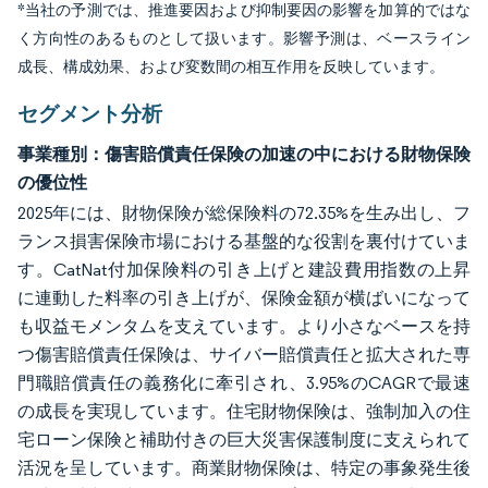
*当社の予測では、推進要因および抑制要因の影響を加算的ではな
く方向性のあるものとして扱います。影響予測は、ベースライン
成長、構成効果、および変数間の相互作用を反映しています。
セグメント分析
事業種別：傷害賠償責任保険の加速の中における財物保険
の優位性
2025年には、財物保険が総保険料の72.35%を生み出し、フ
ランス損害保険市場における基盤的な役割を裏付けていま
す。CatNat付加保険料の引き上げと建設費用指数の上昇
に連動した料率の引き上げが、保険金額が横ばいになって
も収益モメンタムを支えています。より小さなベースを持
つ傷害賠償責任保険は、サイバー賠償責任と拡大された専
門職賠償責任の義務化に牽引され、3.95%のCAGRで最速
の成長を実現しています。住宅財物保険は、強制加入の住
宅ローン保険と補助付きの巨大災害保護制度に支えられて
活況を呈しています。商業財物保険は、特定の事象発生後