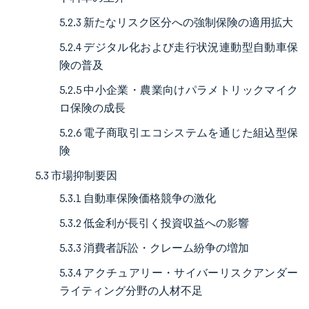
5.2.3 新たなリスク区分への強制保険の適用拡大
5.2.4 デジタル化および走行状況連動型自動車保
険の普及
5.2.5 中小企業・農業向けパラメトリックマイク
ロ保険の成長
5.2.6 電子商取引エコシステムを通じた組込型保
険
5.3 市場抑制要因
5.3.1 自動車保険価格競争の激化
5.3.2 低金利が長引く投資収益への影響
5.3.3 消費者訴訟・クレーム紛争の増加
5.3.4 アクチュアリー・サイバーリスクアンダー
ライティング分野の人材不足