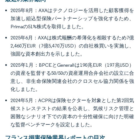
2025年8月：AXAはテクノロジーを活用した顧客獲得を
加速し組込型保険パートナーシップを強化するため、
Primaの51%株式を取得しました。
2025年6月：AXAは株式報酬の希薄化を相殺するため7億
2,460万EUR（7億5,470万USD）の自社株買いを実施し、
強固な資本創出力を示しました。
2025年1月：BPCEとGeneraliは190兆EUR（197兆USD）
の資産を監督する50/50の資産運用合弁会社の設立に合
意し、非生命保険関連会社のクロスセル協力関係を強
化しました。
2024年5月：ACPRは保険セクターを対象とした第2回気
候ストレステストの結果を公表し、気候リスク管理と
困難なシナリオ下での資本の十分性確保に向けた明確
な監督ベンチマークを設定しました。
フランス損害保険業界レポートの目次