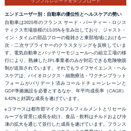
エンドユーザー別：自動車の優位性とヘルスケアの勢い
自動車は2025年のフランス サード・パーティー・ロジス
ティクス市場規模の15.05%を生み出しており、ジャスト・
イン・タイムの部品フローの複雑さと東部地域における一
次・二次サプライヤーのクラスタリングを反映していま
す。電気自動車とバッテリーモジュールへの組立工場の移
行により、熟練した3PL事業者のみが対応できる危険物規
制が追加されています。それでもライフサイエンス・ヘル
スケアは、バイオロジクス・細胞療法・ワクチンプラット
フォームがバリデート済みコールドチェーンレーンと
GDP準拠施設を必要とするなか、年平均成長率（CAGR）
6.42%と好調な成長を遂げています。
eコマースは都市部マイクロフルフィルメントとリセール
ループを背景に成長を続け、食品・飲料はチルドおよび冷
凍の拡大を通じて並行した成長を遂げています。フランス