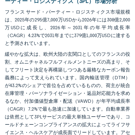
ーティー・ロジスティクス（3PL）市場分析
フランス サード・パーティー・ロジスティクス市場規模
は、2025年の295億7,000万USDから2026年には308億2,000
万USDに成長し、2026年～2031年の年平均成長率
（CAGR）4.23%で2031年までに379億1,000万USDに達する
と予測されています。
緩やかな拡大は、欧州大陸の玄関口としてのフランスの役
割、オムニチャネルフルフィルメントニーズの高まり、そ
してフリート決定を再構築しつつある厳格なカーボン報告
義務によって支えられています。国内輸送管理（DTM）
が43.2%のシェアで首位を占めているものの、荷主が統合
在庫管理・パーソナライゼーション・返品対応能力を求め
るなか、付加価値型倉庫・配送（VAWD）が年平均成長率
（CAGR）7.2%で最も急速に加速しています。自動車業界
は依然として3PLサービスの最大単独ユーザーであり、コ
ールドチェーンコンプライアンスの拡大によってライフサ
イエンス・ヘルスケアが成長面でリードしています。アセ