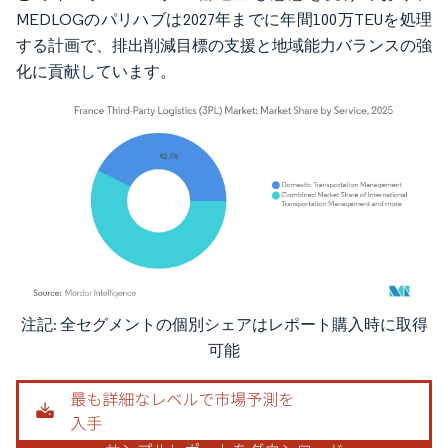
MEDLOGのパリハブは2027年までに年間100万TEUを処理
する計画で、排出削減目標の支援と地域能力バランスの強
化に貢献しています。
注記: 全セグメントの個別シェアはレポート購入時に取得
画像 © Mordor Intelligence。再利用にはCC BY 4.0の表示が必要です。
可能