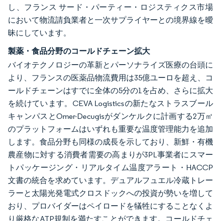
し、フランス サード・パーティー・ロジスティクス市場
において物流請負業者と一次サプライヤーとの境界線を曖
昧にしています。
製薬・食品分野のコールドチェーン拡大
バイオテクノロジーの革新とパーソナライズ医療の台頭に
より、フランスの医薬品物流費用は35億ユーロを超え、コ
ールドチェーンはすでに全体の5分の1を占め、さらに拡大
を続けています。CEVA Logisticsの新たなストラスブール
キャンパスとOmer-Decugisがダンケルクに計画する2万㎡
のプラットフォームはいずれも重要な温度管理能力を追加
します。食品分野も同様の成長を示しており、新鮮・有機
農産物に対する消費者需要の高まりが3PL事業者にスマー
トパッケージング・リアルタイム温度アラート・HACCP
文書の統合を求めています。デュアルフュエル冷蔵トレー
ラーと太陽光発電式クロスドックへの投資が勢いを増して
おり、プロバイダーはペイロードを犠牲にすることなくよ
り厳格なATP規制を満たすことができます。コールドチェ