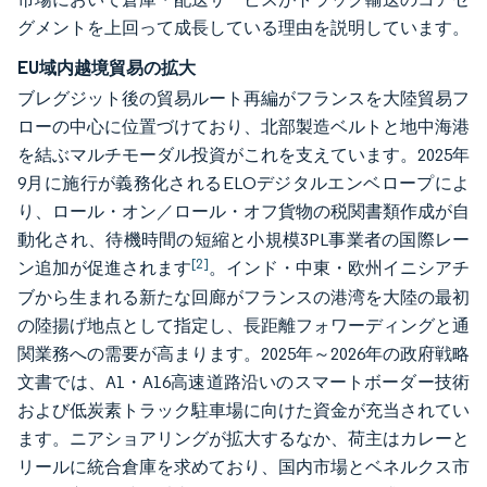
グメントを上回って成長している理由を説明しています。
EU域内越境貿易の拡大
ブレグジット後の貿易ルート再編がフランスを大陸貿易フ
ローの中心に位置づけており、北部製造ベルトと地中海港
を結ぶマルチモーダル投資がこれを支えています。2025年
9月に施行が義務化されるELOデジタルエンベロープによ
り、ロール・オン／ロール・オフ貨物の税関書類作成が自
動化され、待機時間の短縮と小規模3PL事業者の国際レー
[2]
ン追加が促進されます
。インド・中東・欧州イニシアチ
ブから生まれる新たな回廊がフランスの港湾を大陸の最初
の陸揚げ地点として指定し、長距離フォワーディングと通
関業務への需要が高まります。2025年～2026年の政府戦略
文書では、A1・A16高速道路沿いのスマートボーダー技術
および低炭素トラック駐車場に向けた資金が充当されてい
ます。ニアショアリングが拡大するなか、荷主はカレーと
リールに統合倉庫を求めており、国内市場とベネルクス市