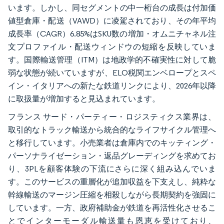
います。しかし、同セグメントの中一桁台の成長は付加価
値型倉庫・配送（VAWD）に凌駕されており、その年平均
成長率（CAGR）6.85%はSKU数の増加・オムニチャネル注
文プロファイル・配送ウィンドウの短縮を反映していま
す。国際輸送管理（ITM）は地政学的不確実性に対して脆
弱な状態が続いていますが、ELO税関エンベロープとスペ
イン・イタリアへの新たな鉄道リンクにより、2026年以降
に取扱量が増加すると見込まれています。
フランス サード・パーティー・ロジスティクス業界は、
取引的なトラック輸送から統合的なライフサイクル管理へ
と移行しています。小売業者は倉庫内でのキッティング・
パーソナライゼーション・返品グレーディングを求めてお
り、3PLを顧客体験の下流にさらに深く組み込んでいま
す。このサービスの重層化が追加収益を下支えし、純粋な
幹線輸送のマージン圧縮を相殺しながら長期契約を強固に
しています。一方、政府補助金が鉄道を再活性化させるこ
とでインターモーダル輸送量も恩恵を受けており、