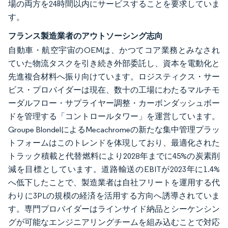
場の両方を24時間以内にサービスすることを要求していま
す。
フランス製造業者のアウトソーシング志向
自動車・航空宇宙のOEMは、かつてコア業務とみなされ
ていた物流タスクを引き続き外部委託し、資本を電動化と
先進複合材料へ振り向けています。ロジスティクス・サー
ビス・プロバイダーは現在、数十の工場にわたるマルチモ
ーダルフロー・サプライヤー調整・カーボンダッシュボー
ドを管理する「コントロールタワー」を運営しています。
Groupe BlondelによるMecachromeの新たな集中管理プラッ
トフォームはこのトレンドを体現しており、最適化された
トラック積載と代替燃料により2028年までに45%の炭素削
減を目標としています。道路輸送のEBITが2023年に1.4%
へ低下したことで、製造業者は自社フリートを運用する代
わりに3PLの規模の経済を活用する方向へ誘導されていま
す。専門プロバイダーはラインサイド納品とシーケンシン
グが可能なエンジニアリングチームを組み込むことで対応