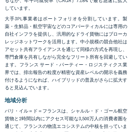
るなか、年平均成長率（CAGR）7.18%で最も急速に拡大
しています。
大手3PL事業者はポートフォリオを分割しています。製
薬・生鮮品・航空宇宙などのコアバーティカルには専用の
自社インフラを提供し、汎用的なドライ貨物にはブローカ
レッジネットワークを活用します。中小規模の競合他社は
アセット共有アライアンスを通じて同様の方式を再現し、
専門倉庫を共有しながら完全なフリート所有を回避してい
ます。フランス サード・パーティー・ロジスティクス業
界では、排出報告の粒度が精密な資産レベルの開示を義務
付けるようになれば、ハイブリッドの普及がさらに拡大す
ると見込んでいます。
地域分析
パリ・イル＝ド＝フランスは、シャルル・ド・ゴール航空
貨物と2時間以内にアクセス可能な3,500万人の消費者圏を
通じて、フランスの物流エコシステムの中核を担っていま