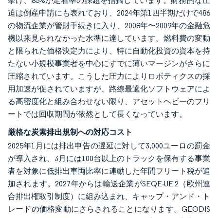
挙げ、85%が定着率の課題を指摘しています。財務的な圧
迫は倒産申請にも表れており、2024年第1四半期だけで486
の物流企業が管財手続きに入り、2008年〜2009年の金融危
機以来見られなかった水準に達しています。燃料費の変動
と限られた価格決定力により、特に自動化投資の資本を持
たない小規模事業者を中心にすでに薄いマージンがさらに
圧縮されています。こうした圧力によりロボティクスの採
用加速が促されていますが、路線最適化ソフトウェアによ
る高密度化と組み合わせない限り、アセットヘビーのフリ
ートでは回収期間が依然として長くなっています。
厳格な炭素排出規制への対応コスト
2025年1月には排出申告の遅延に対して3,000ユーロの罰金
が導入され、3月には100台以上のトラックを保有する事業
者を対象に低排出車両比率に連動した年間フリート税が追
加されます。2027年からは輸送企業がSEQE-UE 2（欧州連
合排出権取引制度）に組み込まれ、キャップ・アンド・ト
レードの価格変動にさらされることになります。GEODIS