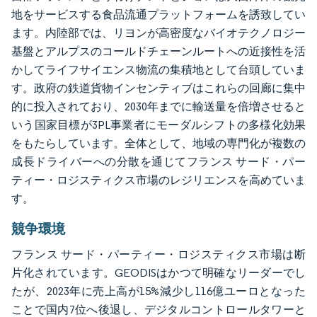
地をサービスする食品流通プラットフォームを誘致してい
ます。内陸部では、リヨンが高密度なバイオテクノロジー
基盤とアルプスのコールドチェーンルートへの近接性を活
かしてライフサイエンス物流の集積地として台頭していま
す。政府の鉄道貨物インセンティブはこれらの回廊に集中
的に投入されており、2030年までに輸送量を倍増させると
いう国家目標が3PL事業者にモーダルシフトの多様化効果
をもたらしています。全体として、地域の専門化が複数の
成長ドライバーへの分散を通じてフランス サード・パー
ティー・ロジスティクス市場のレジリエンスを高めていま
す。
競争環境
フランス サード・パーティー・ロジスティクス市場は断
片化されています。GEODISはかつて明確なリーダーでし
たが、2023年に売上高が15%減少し116億ユーロとなった
ことで国内7位へ後退し、デジタルコントロールタワーと