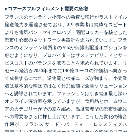
eコマースフルフィルメント需要の急増
フランスのオンライン小売への急速な移行がラストマイル
輸送能力を逼迫させており、3PL事業者は純粋なスピード
よりも電気バン・マイクロハブ・宅配ロッカーを核とした
都市中心部のネットワーク再設計を迫られています。フラ
ンスのオンライン購買者の70%が低排出配送オプションを
好むようになり、プロバイダーはサステナビリティとサー
ビスコストのバランスを取ることを求められています。リ
セール経済が2030年までに140億ユーロの評価額へ向かっ
て成長するにつれ、逆物流と検品ニーズが強まり、小売業
者は基本的な輸送ではなく付加価値型倉庫ソリューション
へと誘導されています。ファッションは引き続き最も深い
オンライン浸透率を示していますが、食料品とホームウェ
アのカテゴリーがその差を縮め、温度管理型の都市部施設
への需要をさらに押し上げています。こうした変化の複合
作用が、フランス サード・パーティー・ロジスティクス
市場において倉庫・配送サービスがトラック輸送のコアセ