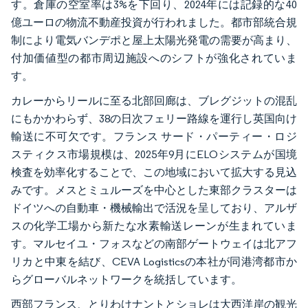
す。倉庫の空室率は3%を下回り、2024年には記録的な40
億ユーロの物流不動産投資が行われました。都市部統合規
制により電気バンデポと屋上太陽光発電の需要が高まり、
付加価値型の都市周辺施設へのシフトが強化されていま
す。
カレーからリールに至る北部回廊は、ブレグジットの混乱
にもかかわらず、38の日次フェリー路線を運行し英国向け
輸送に不可欠です。フランス サード・パーティー・ロジ
スティクス市場規模は、2025年9月にELOシステムが国境
検査を効率化することで、この地域において拡大する見込
みです。メスとミュルーズを中心とした東部クラスターは
ドイツへの自動車・機械輸出で活況を呈しており、アルザ
スの化学工場から新たな水素輸送レーンが生まれていま
す。マルセイユ・フォスなどの南部ゲートウェイは北アフ
リカと中東を結び、CEVA Logisticsの本社が同港湾都市か
らグローバルネットワークを統括しています。
西部フランス、とりわけナントとショレは大西洋岸の観光