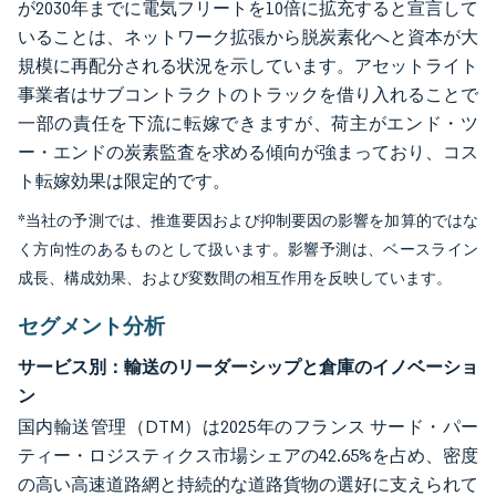
が2030年までに電気フリートを10倍に拡充すると宣言して
いることは、ネットワーク拡張から脱炭素化へと資本が大
規模に再配分される状況を示しています。アセットライト
事業者はサブコントラクトのトラックを借り入れることで
一部の責任を下流に転嫁できますが、荷主がエンド・ツ
ー・エンドの炭素監査を求める傾向が強まっており、コス
ト転嫁効果は限定的です。
*当社の予測では、推進要因および抑制要因の影響を加算的ではな
く方向性のあるものとして扱います。影響予測は、ベースライン
成長、構成効果、および変数間の相互作用を反映しています。
セグメント分析
サービス別：輸送のリーダーシップと倉庫のイノベーショ
ン
国内輸送管理（DTM）は2025年のフランス サード・パー
ティー・ロジスティクス市場シェアの42.65%を占め、密度
の高い高速道路網と持続的な道路貨物の選好に支えられて