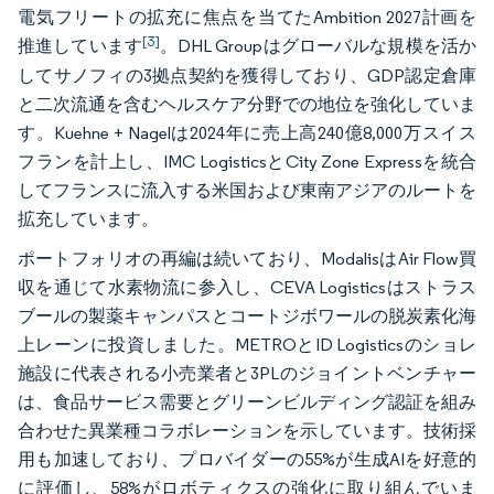
電気フリートの拡充に焦点を当てたAmbition 2027計画を
[3]
推進しています
。DHL Groupはグローバルな規模を活か
してサノフィの3拠点契約を獲得しており、GDP認定倉庫
と二次流通を含むヘルスケア分野での地位を強化していま
す。Kuehne + Nagelは2024年に売上高240億8,000万スイス
フランを計上し、IMC LogisticsとCity Zone Expressを統合
してフランスに流入する米国および東南アジアのルートを
拡充しています。
ポートフォリオの再編は続いており、ModalisはAir Flow買
収を通じて水素物流に参入し、CEVA Logisticsはストラス
ブールの製薬キャンパスとコートジボワールの脱炭素化海
上レーンに投資しました。METROとID Logisticsのショレ
施設に代表される小売業者と3PLのジョイントベンチャー
は、食品サービス需要とグリーンビルディング認証を組み
合わせた異業種コラボレーションを示しています。技術採
用も加速しており、プロバイダーの55%が生成AIを好意的
に評価し、58%がロボティクスの強化に取り組んでいま