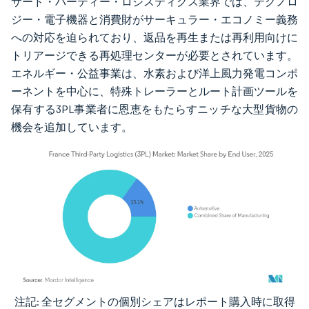
サード・パーティー・ロジスティクス業界では、テクノロ
ジー・電子機器と消費財がサーキュラー・エコノミー義務
への対応を迫られており、返品を再生または再利用向けに
トリアージできる再処理センターが必要とされています。
エネルギー・公益事業は、水素および洋上風力発電コンポ
ーネントを中心に、特殊トレーラーとルート計画ツールを
保有する3PL事業者に恩恵をもたらすニッチな大型貨物の
機会を追加しています。
注記: 全セグメントの個別シェアはレポート購入時に取得
画像 © Mordor Intelligence。再利用にはCC BY 4.0の表示が必要です。