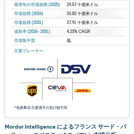
基準年の市場規模 (2025)
29.57 十億米ドル
市場規模 (2026)
30.82 十億米ドル
市場規模 (2031)
37.91 十億米ドル
成長率 (2026 - 2031)
4.23% CAGR
市場集中度
低
画像 © Mordor Intelligence。再利用にはCC BY 4.0の表示が必要です。
主要プレーヤー
*免責事項:主要選手の並び順不同
Mordor Intelligence によるフランス サード・パ