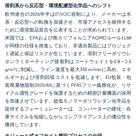
溶剤系から反応型・環境配慮型化学品へのシフト
欧州連合の2026年半ばのVOC規制により、メーカーは水
系・反応型への転換を加速させ、市場アクセスを維持する
ために環境製品宣言を公表することが求められています。
米国では、EPAおよび南カリフォルニアAQMDルール1168
が同様の仕様を推進しており、非適合製品にはプロジェク
ト遅延と保証リスクが生じています。溶剤フリーポリウレ
タンラミネーティング接着剤はコートウェイトを0.8～2.5
g/m²に削減し、ライン速度を最大350 m/minに高め、エネ
ルギーおよび溶剤回収コストを低減します。EU包装・包
装廃棄物規制2025/40に基づくPFASフリー義務化が、リサ
イクル適性グレードを保護するための精密計量機器の採用
を加速させています。超低モノマーポリウレタン化学品を
提供するフォーミュレーターは、コンバーターの硬化・在
庫サイクルを短縮しながらコンプライアンス上の優位性を
獲得しています。
モジュール式オフサイト建設プロセスの台頭