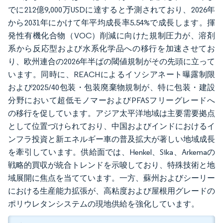
でに212億9,000万USDに達すると予測されており、2026年
から2031年にかけて年平均成長率5.54%で成長します。揮
発性有機化合物（VOC）削減に向けた規制圧力が、溶剤
系から反応型および水系化学品への移行を加速させてお
り、欧州連合の2026年半ばの閾値規制がその先頭に立って
います。同時に、REACHによるイソシアネート曝露制限
および2025/40包装・包装廃棄物規制が、特に包装・建設
分野において超低モノマーおよびPFASフリーグレードへ
の移行を促しています。アジア太平洋地域は主要需要拠点
として位置づけられており、中国およびインドにおけるイ
ンフラ投資と新エネルギー車の普及拡大が著しい地域成長
を牽引しています。供給面では、Henkel、Sika、Arkemaの
戦略的買収が統合トレンドを示唆しており、特殊技術と地
域展開に焦点を当てています。一方、蘇州およびシーリー
における生産能力拡張が、高粘度および屋根用グレードの
ポリウレタンシステムの現地供給を強化しています。