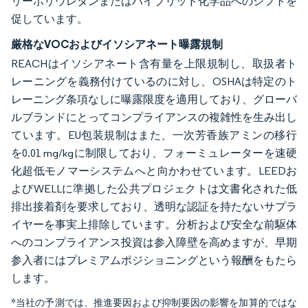
リーポリウレタンまたはハイブリッド化学品へのシフトを
促しています。
厳格なVOCおよびイソシアネート曝露規制
REACHはイソシアネート含有量を上限規制し、取扱者ト
レーニングを義務付けているのに対し、OSHAは特定のト
レーニング条項なしに曝露限度を適用しており、グローバ
ルブランドにとってコンプライアンスの複雑性を生み出し
ています。EU包装規制はまた、一次芳香族アミンの移行
を0.01 mg/kgに制限しており、フォーミュレーターを速硬
化超低モノマーシステムへと向かわせています。LEEDお
よびWELLに準拠した公共プロジェクトは文書化された低
排出接着剤を要求しており、透明な認証を持たないサプラ
イヤーを事実上排除しています。分析および安全な前駆体
へのコンプライアンス投資は参入障壁を高めますが、早期
参入者にはプレミアムポジショニングという報酬をもたら
します。
*当社の予測では、推進要因および抑制要因の影響を加算的ではな