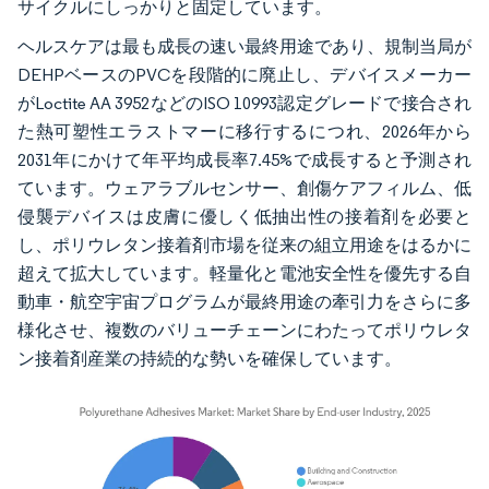
サイクルにしっかりと固定しています。
ヘルスケアは最も成長の速い最終用途であり、規制当局が
DEHPベースのPVCを段階的に廃止し、デバイスメーカー
がLoctite AA 3952などのISO 10993認定グレードで接合され
た熱可塑性エラストマーに移行するにつれ、2026年から
2031年にかけて年平均成長率7.45%で成長すると予測され
ています。ウェアラブルセンサー、創傷ケアフィルム、低
侵襲デバイスは皮膚に優しく低抽出性の接着剤を必要と
し、ポリウレタン接着剤市場を従来の組立用途をはるかに
超えて拡大しています。軽量化と電池安全性を優先する自
動車・航空宇宙プログラムが最終用途の牽引力をさらに多
様化させ、複数のバリューチェーンにわたってポリウレタ
ン接着剤産業の持続的な勢いを確保しています。