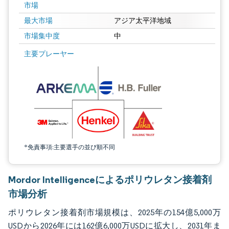
市場
最大市場
アジア太平洋地域
市場集中度
中
画像 © Mordor Intelligence。再利用にはCC BY 4.0の表示が必要です。
主要プレーヤー
*免責事項:主要選手の並び順不同
Mordor Intelligenceによるポリウレタン接着剤
市場分析
ポリウレタン接着剤市場規模は、2025年の154億5,000万
USDから2026年には162億6,000万USDに拡大し、2031年ま