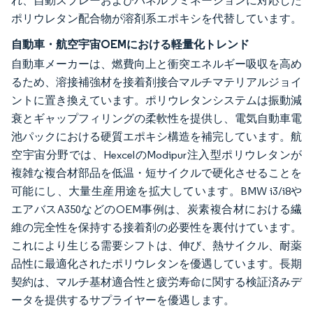
れ、自動スプレーおよびパネルラミネーションに対応した
ポリウレタン配合物が溶剤系エポキシを代替しています。
自動車・航空宇宙OEMにおける軽量化トレンド
自動車メーカーは、燃費向上と衝突エネルギー吸収を高め
るため、溶接補強材を接着剤接合マルチマテリアルジョイ
ントに置き換えています。ポリウレタンシステムは振動減
衰とギャップフィリングの柔軟性を提供し、電気自動車電
池パックにおける硬質エポキシ構造を補完しています。航
空宇宙分野では、HexcelのModipur注入型ポリウレタンが
複雑な複合材部品を低温・短サイクルで硬化させることを
可能にし、大量生産用途を拡大しています。BMW i3/i8や
エアバスA350などのOEM事例は、炭素複合材における繊
維の完全性を保持する接着剤の必要性を裏付けています。
これにより生じる需要シフトは、伸び、熱サイクル、耐薬
品性に最適化されたポリウレタンを優遇しています。長期
契約は、マルチ基材適合性と疲労寿命に関する検証済みデ
ータを提供するサプライヤーを優遇します。