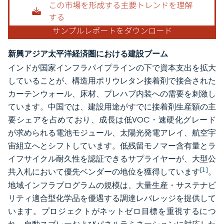
新興アジア太平洋経済圏における建設ブーム
インドが国家インフラパイプラインの下で資本支出を拡大
していることが、構造用ポリウレタン接着剤で接合された
カーテンウォール、床材、プレハブ内装への需要を刺激し
ています。中国では、建設用途がすでに接着剤生産額の主
要シェアを占めており、成長は低VOC・速硬化グレード
が求められる電池モジュール、太陽光発電アレイ、航空宇
宙組立へとシフトしています。低残留モノマー含有量とラ
イフサイクル耐久性を認証できるサプライヤーが、大型公
[1]
共入札において優先ベンダーの地位を獲得しています
。
地域インフラプログラムの規模は、大量生産・サステナビ
リティ適合型化学品を優遇する調達レバレッジを提供して
います。プロジェクトがネットゼロ目標を重視するにつ