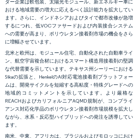
ダー企業は軟包装、太陽光モジュール、新エネルギー車に
おける地域需要の増大に応えるべく設計能力を拡大してい
ます。さらに、インドネシアおよびタイで都市改修が急増
するにつれ、低VOCファサードおよび内装接合システム
への需要が高まり、ポリウレタン接着剤市場の機会をさら
に増幅させています。
北米と欧州は、モジュール住宅、自動化された自動車ライ
ン、航空宇宙複合材におけるスマート構造用接着剤の堅調
な代替需要を示しています。テキサス州シーリーにおける
Sikaの拡張と、HenkelのAI対応電池接着剤プラットフォー
ムは、開発サイクルを短縮する高粘度・特殊グレードへの
地域的コミットメントを示しています。より厳格な
REACHおよびカリフォルニアAQMD規制が、コンプライ
アンス対応化学品のポリウレタン接着剤市場規模を拡大し
ながら、水系・反応型ハイブリッドへの発注を誘導してい
ます。
南米、中東、アフリカは、ブラジルおよびモロッコにおけ