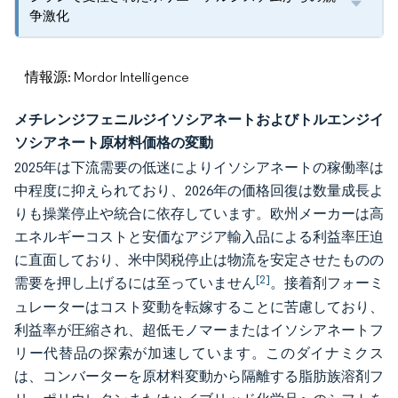
争激化
情報源: Mordor Intelligence
メチレンジフェニルジイソシアネートおよびトルエンジイ
ソシアネート原材料価格の変動
2025年は下流需要の低迷によりイソシアネートの稼働率は
中程度に抑えられており、2026年の価格回復は数量成長よ
りも操業停止や統合に依存しています。欧州メーカーは高
エネルギーコストと安価なアジア輸入品による利益率圧迫
に直面しており、米中関税停止は物流を安定させたものの
[2]
需要を押し上げるには至っていません
。接着剤フォーミ
ュレーターはコスト変動を転嫁することに苦慮しており、
利益率が圧縮され、超低モノマーまたはイソシアネートフ
リー代替品の探索が加速しています。このダイナミクス
は、コンバーターを原材料変動から隔離する脂肪族溶剤フ