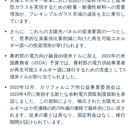
太陽エネルギー産業における設計の柔軟性向上と超薄
型ガラスを実現するための軽量・耐傷性材料への需要
増加が、フレキシブルガラス市場の成長を主に牽引し
ています。
さらに、これらの太陽光パネルの促進要因の一つとし
て、世界的な炭素排出量削減に向けた再生可能エネル
ギー源への投資増加が挙げられます。
農村部の電力向け融資65億米ドルに加え、2023年の米
国農務省（USDA）予算では、農村部の電力供給事業者
が再生可能エネルギー源に移行するための支援として3
億米ドルが割り当てられました。
2022年12月、カリフォルニア州公益事業委員会は、
2023年4月に発効する新たな余剰電力買取制度規制を承
認しました。この規制により、輸出された太陽光エネ
ルギーは小売価格の約75%減の価格で最終的に払い戻さ
れます。従来の案とは異なり、固定料金はなく、移行
期間が設けられています。