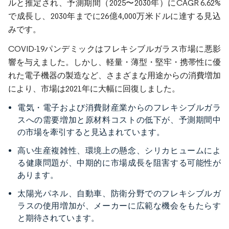
ルと推定され、予測期間（2025〜2030年）にCAGR 6.62%
で成長し、2030年までに26億4,000万米ドルに達する見込
みです。
COVID-19パンデミックはフレキシブルガラス市場に悪影
響を与えました。しかし、軽量・薄型・堅牢・携帯性に優
れた電子機器の製造など、さまざまな用途からの消費増加
により、市場は2021年に大幅に回復しました。
電気・電子および消費財産業からのフレキシブルガラ
スへの需要増加と原材料コストの低下が、予測期間中
の市場を牽引すると見込まれています。
高い生産複雑性、環境上の懸念、シリカヒュームによ
る健康問題が、中期的に市場成長を阻害する可能性が
あります。
太陽光パネル、自動車、防衛分野でのフレキシブルガ
ラスの使用増加が、メーカーに広範な機会をもたらす
と期待されています。