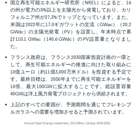
国立再生可能エネルギー研究所（NREL）によると、16
の州が電力の5%以上を太陽光から発電しており、カリ
フォルニア州が27.3%でトップとなっています。また、
米国は2022年に17.0ギガワットの交流（GWac）（20.2
GWdc）の太陽光発電（PV）を設置し、年末時点で累
計110.1 GWac（140.6 GWdc）のPV設置量となりまし
た。
フランス政府は、フランス2030国家投資計画の一環と
して、再生可能エネルギーの推進に向けた取り組みに
10億ユーロ（約11億3,000万米ドル）を投資する予定で
す。最終目標は、2050年までに再生可能エネルギーを
10倍、最大100GWに拡大することです。総設置容量
40GWは洋上風力発電プロジェクトから供給されます。
上記のすべての要因が、予測期間を通じてフレキシブ
ルガラスへの需要を増加させると予測されています。