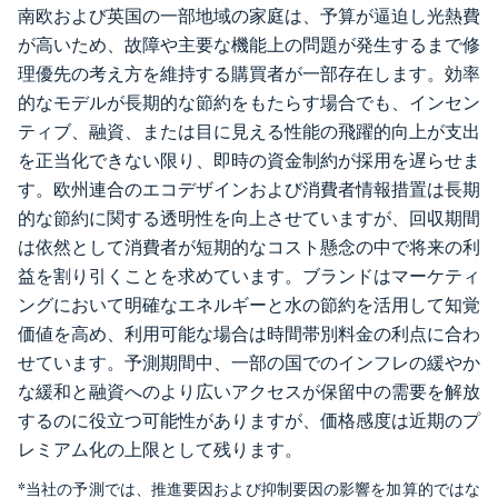
南欧および英国の一部地域の家庭は、予算が逼迫し光熱費
が高いため、故障や主要な機能上の問題が発生するまで修
理優先の考え方を維持する購買者が一部存在します。効率
的なモデルが長期的な節約をもたらす場合でも、インセン
ティブ、融資、または目に見える性能の飛躍的向上が支出
を正当化できない限り、即時の資金制約が採用を遅らせま
す。欧州連合のエコデザインおよび消費者情報措置は長期
的な節約に関する透明性を向上させていますが、回収期間
は依然として消費者が短期的なコスト懸念の中で将来の利
益を割り引くことを求めています。ブランドはマーケティ
ングにおいて明確なエネルギーと水の節約を活用して知覚
価値を高め、利用可能な場合は時間帯別料金の利点に合わ
せています。予測期間中、一部の国でのインフレの緩やか
な緩和と融資へのより広いアクセスが保留中の需要を解放
するのに役立つ可能性がありますが、価格感度は近期のプ
レミアム化の上限として残ります。
*当社の予測では、推進要因および抑制要因の影響を加算的ではな