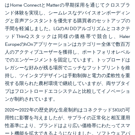
はHome ConnectとMatterの早期採用を通じてクロスブラ
ンド体験を実現し、シームレスなデバイスオンボーディン
グと音声アシスタントを優先する購買者のセットアップの
手間を軽減しました。LGのAI DDアルゴリズムとコネクテ
ッドThinQスタックは同様の価格帯で競合し、Haier
EuropeのhOnアプリケーションはカテゴリー全体で数百万
人のアクティブユーザーを獲得し、ポートフォリオレベル
でのエンゲージメントを固定しています。トップロードは
レガシーな好みが残る場所でニッチなフットプリントを維
持し、ツインタブデザインは手動制御と電力の柔軟性を重
視する限られた農村環境で継続していますが、両サブタイ
プはフロントロードエコシステムと比較してイノベーショ
ンが制約されています。
2020〜2022年の歴史的な生産制約はコネクテッドSKUの可
用性に影響を与えましたが、サプライの正常化と相互運用
性基準により、ブランドはより広い価格帯にわたってスマ
ート機能を拡大できるようになりました。ソフトウェアパ