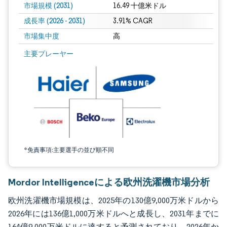
市場規模 (2031)
16.49 十億米ドル
成長率 (2026 - 2031)
3.91% CAGR
市場集中度
高
画像 © Mordor Intelligence。再利用にはCC BY 4.0の表示が必要です。
主要プレーヤー
*免責事項:主要選手の並び順不同
Mordor Intelligenceによる欧州洗濯機市場分析
欧州洗濯機市場規模は、2025年の130億9,000万米ドルから
2026年には136億1,000万米ドルへと成長し、2031年までに
164億9,000万米ドルに達すると予測されており、2026年か