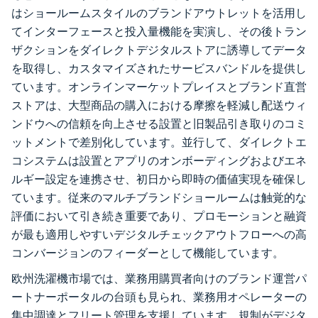
はショールームスタイルのブランドアウトレットを活用し
てインターフェースと投入量機能を実演し、その後トラン
ザクションをダイレクトデジタルストアに誘導してデータ
を取得し、カスタマイズされたサービスバンドルを提供し
ています。オンラインマーケットプレイスとブランド直営
ストアは、大型商品の購入における摩擦を軽減し配送ウィ
ンドウへの信頼を向上させる設置と旧製品引き取りのコミ
ットメントで差別化しています。並行して、ダイレクトエ
コシステムは設置とアプリのオンボーディングおよびエネ
ルギー設定を連携させ、初日から即時の価値実現を確保し
ています。従来のマルチブランドショールームは触覚的な
評価において引き続き重要であり、プロモーションと融資
が最も適用しやすいデジタルチェックアウトフローへの高
コンバージョンのフィーダーとして機能しています。
欧州洗濯機市場では、業務用購買者向けのブランド運営パ
ートナーポータルの台頭も見られ、業務用オペレーターの
集中調達とフリート管理を支援しています。規制がデジタ