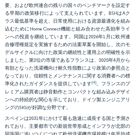
要、および欧州連合の残りの国々のベンチマークを設定す
る早期の政策移行によって支えられています。BSHはAク
ラス最低基準を超え、日常使用における資源最適化を組み
込むためにHome Connect機能と組み合わせた高効率ライ
ンへの投資を継続しています。同国は2026年1月に欧州連
合修理権規定を実施するための法案草案を開始し、次のモ
デルサイクルに向けた政策の継続性と運用上の明確性を示
しました。第2位の市場であるフランスは、2025年4月から
有効となった洗濯機向け耐久性指数により政策の参照点と
なっており、信頼性とメンテナンスに関する消費者への標
[4]
準化されたガイダンスを提供しています
。フランスのプ
レミアム購買者は静音動作とコンパクトな組み込みデザイ
ンへの持続的な関心を示しており、ドイツ製エンジニアリ
ングのSKUが好調な分野です。
スペインは2031年にかけて最も急速に成長する国と予測さ
れており、主要都市での新規世帯形成とインフラが北部の
同等国に追いつくにつれて欧州洗濯機市場規模は年平均成