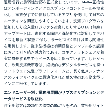
適用慣行と脆弱性対応を正式化しています。Matter互換性
はオンボーディングとクロスブランドコントロールを簡素
化し、家族がすでに信頼しているアプリを使用して日常の
ルーティンを調整しやすくしています。洗濯プログラムを
追加したり投入量ロジックを改良したりするOTA（無線）
アップデートは、進化する繊維と洗剤化学に対応してデバ
イスを最新の状態に保ち、サービスの2年目以降も関連性
を延長します。従来型機器は初期価格とシンプルさの認識
において引き続き魅力的であり、コネクテッドシェアが着
実に成長する中でもベースを広く保っています。したがっ
て、欧州洗濯機市場は、継続的なデジタルサービスを持つ
ソフトウェア先進プラットフォームと、長く低メンテナン
スのライフサイクルに最適化された耐久性のある従来型ラ
インに二極化しています。
エンドユーザー別：業務用展開がサブスクリプションとデ
ータサービスを収益化
住宅用顧客は2025年の収益の85.74%を占め、業務用サイト