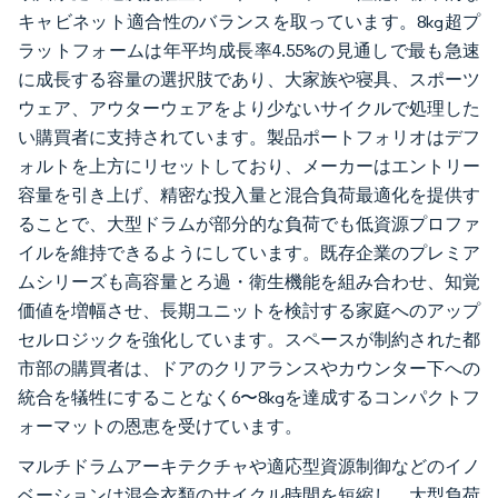
キャビネット適合性のバランスを取っています。8kg超プ
ラットフォームは年平均成長率4.55%の見通しで最も急速
に成長する容量の選択肢であり、大家族や寝具、スポーツ
ウェア、アウターウェアをより少ないサイクルで処理した
い購買者に支持されています。製品ポートフォリオはデフ
ォルトを上方にリセットしており、メーカーはエントリー
容量を引き上げ、精密な投入量と混合負荷最適化を提供す
ることで、大型ドラムが部分的な負荷でも低資源プロファ
イルを維持できるようにしています。既存企業のプレミア
ムシリーズも高容量とろ過・衛生機能を組み合わせ、知覚
価値を増幅させ、長期ユニットを検討する家庭へのアップ
セルロジックを強化しています。スペースが制約された都
市部の購買者は、ドアのクリアランスやカウンター下への
統合を犠牲にすることなく6〜8kgを達成するコンパクトフ
ォーマットの恩恵を受けています。
マルチドラムアーキテクチャや適応型資源制御などのイノ
ベーションは混合衣類のサイクル時間を短縮し、大型負荷