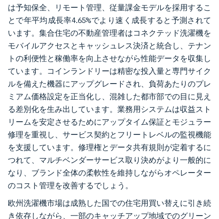
は予知保全、リモート管理、従量課金モデルを採用するこ
とで年平均成長率4.65%でより速く成長すると予測されて
います。集合住宅の不動産管理者はコネクテッド洗濯機を
モバイルアクセスとキャッシュレス決済と統合し、テナン
トの利便性と稼働率を向上させながら性能データを収集し
ています。コインランドリーは精密な投入量と専門サイク
ルを備えた機器にアップグレードされ、負荷あたりのプレ
ミアム価格設定を正当化し、混雑した都市部での目に見え
る差別化を生み出しています。業務用システムは収益スト
リームを安定させるためにアップタイム保証とモジュラー
修理を重視し、サービス契約とフリートレベルの監視機能
を支援しています。修理権とデータ共有規則が定着するに
つれて、マルチベンダーサービス取り決めがより一般的に
なり、ブランド全体の柔軟性を維持しながらオペレーター
のコスト管理を改善するでしょう。
欧州洗濯機市場は成熟した国での住宅用買い替えに引き続
き依存しながら、一部のキャッチアップ地域でのグリーン