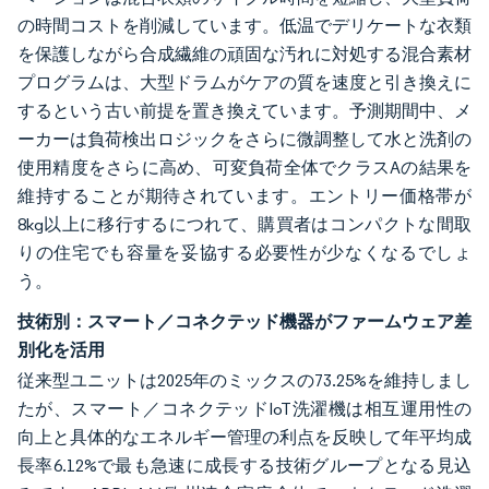
の時間コストを削減しています。低温でデリケートな衣類
を保護しながら合成繊維の頑固な汚れに対処する混合素材
プログラムは、大型ドラムがケアの質を速度と引き換えに
するという古い前提を置き換えています。予測期間中、メ
ーカーは負荷検出ロジックをさらに微調整して水と洗剤の
使用精度をさらに高め、可変負荷全体でクラスAの結果を
維持することが期待されています。エントリー価格帯が
8kg以上に移行するにつれて、購買者はコンパクトな間取
りの住宅でも容量を妥協する必要性が少なくなるでしょ
う。
技術別：スマート／コネクテッド機器がファームウェア差
別化を活用
従来型ユニットは2025年のミックスの73.25%を維持しまし
たが、スマート／コネクテッドIoT洗濯機は相互運用性の
向上と具体的なエネルギー管理の利点を反映して年平均成
長率6.12%で最も急速に成長する技術グループとなる見込