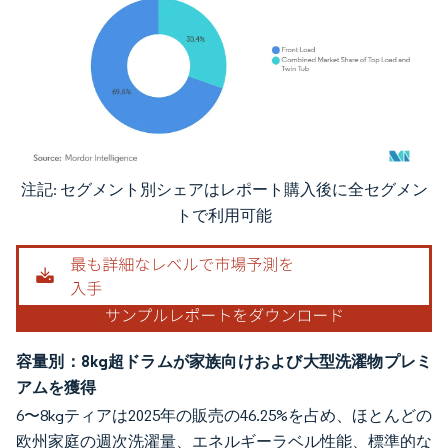
注記: セグメント別シェアはレポート購入後に全セグメン
画像 © Mordor Intelligence。再利用にはCC BY 4.0の表示が必要です。
トで利用可能
容量別：8kg超ドラムが家族向けおよび大型洗濯物プレミ
アムを獲得
6〜8kgティアは2025年の販売の46.25%を占め、ほとんどの
欧州家庭の週次洗濯量、エネルギーラベル性能、標準的な