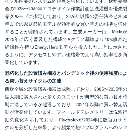
イクル性能のシステム的視点を強化しています。欧州委員
会の2025〜2030年エコデザイン作業計画は洗濯機を優先製
品グループに指定しており、2026年以降の委任法令と2030
年までの家庭節約モデルが効率的な買い替えの根拠を強化
することが期待されています。主要メーカーは、Mieleが
2025年に広く普及した構成でAクラス基準より40%優れた
経済性を持つEnergyHeroモデルを投入したことに示され
るように、アクセスしやすい価格帯でより高い効率性を商
業化しています。
老朽化した設置済み機器とパンデミック後の使用強度によ
る買い替えサイクルの加速
西欧全域の設置済み機器は成熟しており、2005〜2015年の
拡大期に購入された多くのユニットが典型的な買い替え時
期に達しているか超過しており、2024年以降に買い替え活
動が活発化しています。フィールドテレメトリーは洗濯行
動の変化を示しており、Electroluxが2024年に数百万サイ
クルを分析した結果、より頻繁で短いプログラムへのシフ