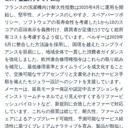
フランスの洗濯機向け耐久性指数は2025年4月に運用を開
始し、堅牢性、メンテナンスのしやすさ、スペアパーツポ
リシー、ソフトウェアの長寿命性を考慮した1から10のス
コアの店頭表示を義務付け、購買者が定価だけでなく総所
有コストを考慮するよう促しています。ベルギーは2025年
5月に整合した方法論を採用し、国境を越えたコンプライ
アンスを容易にし、地域全体で一貫した消費者ガイダンス
を強化しました。欧州連合修理権指令はこれらの取り組み
を補完し、最低修理基準とタイムラインを成文化すること
で、交換可能なサブアセンブリと文書化されたサービス手
順を備えたモジュラー設計へのシフトを支援しています。
メーカーは、延長モーター保証や認定中古オプションをメ
インストリームチャネルでより見えやすくするリファービ
ッシュパイロットなど、新規則に合致したオファーで対応
しています。これらの措置は総じて、耐久性、ファームウ
ェアによるアップグレード可能性、予測可能なサービス経
済性に基づくプレミアムナラティブを育み、製品が類似し