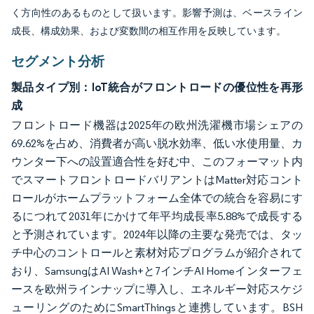
く方向性のあるものとして扱います。影響予測は、ベースライン
成長、構成効果、および変数間の相互作用を反映しています。
セグメント分析
製品タイプ別：IoT統合がフロントロードの優位性を再形
成
フロントロード機器は2025年の欧州洗濯機市場シェアの
69.62%を占め、消費者が高い脱水効率、低い水使用量、カ
ウンター下への設置適合性を好む中、このフォーマット内
でスマートフロントロードバリアントはMatter対応コント
ロールがホームプラットフォーム全体での統合を容易にす
るにつれて2031年にかけて年平均成長率5.88%で成長する
と予測されています。2024年以降の主要な発売では、タッ
チ中心のコントロールと素材対応プログラムが紹介されて
おり、SamsungはAI Wash+と7インチAI Homeインターフェ
ースを欧州ラインナップに導入し、エネルギー対応スケジ
ューリングのためにSmartThingsと連携しています。BSH