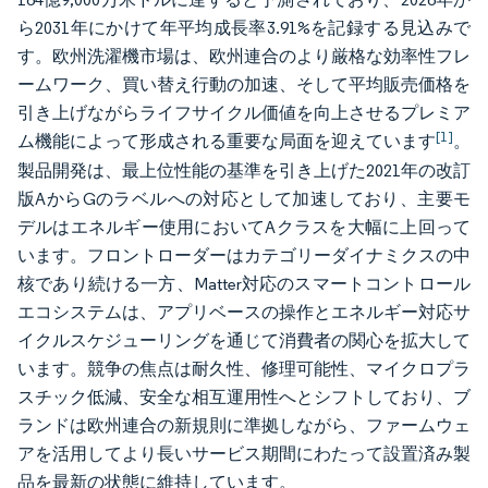
ら2031年にかけて年平均成長率3.91%を記録する見込みで
す。欧州洗濯機市場は、欧州連合のより厳格な効率性フレ
ームワーク、買い替え行動の加速、そして平均販売価格を
引き上げながらライフサイクル価値を向上させるプレミア
[1]
ム機能によって形成される重要な局面を迎えています
。
製品開発は、最上位性能の基準を引き上げた2021年の改訂
版AからGのラベルへの対応として加速しており、主要モ
デルはエネルギー使用においてAクラスを大幅に上回って
います。フロントローダーはカテゴリーダイナミクスの中
核であり続ける一方、Matter対応のスマートコントロール
エコシステムは、アプリベースの操作とエネルギー対応サ
イクルスケジューリングを通じて消費者の関心を拡大して
います。競争の焦点は耐久性、修理可能性、マイクロプラ
スチック低減、安全な相互運用性へとシフトしており、ブ
ランドは欧州連合の新規則に準拠しながら、ファームウェ
アを活用してより長いサービス期間にわたって設置済み製
品を最新の状態に維持しています。