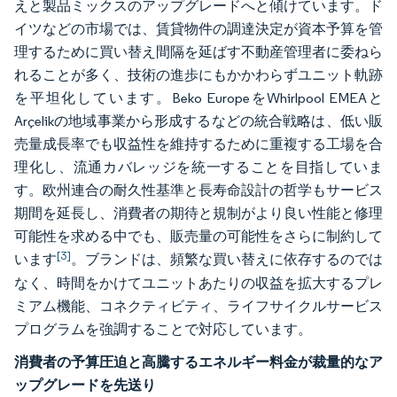
えと製品ミックスのアップグレードへと傾けています。ド
イツなどの市場では、賃貸物件の調達決定が資本予算を管
理するために買い替え間隔を延ばす不動産管理者に委ねら
れることが多く、技術の進歩にもかかわらずユニット軌跡
を平坦化しています。Beko EuropeをWhirlpool EMEAと
Arçelikの地域事業から形成するなどの統合戦略は、低い販
売量成長率でも収益性を維持するために重複する工場を合
理化し、流通カバレッジを統一することを目指していま
す。欧州連合の耐久性基準と長寿命設計の哲学もサービス
期間を延長し、消費者の期待と規制がより良い性能と修理
可能性を求める中でも、販売量の可能性をさらに制約して
[3]
います
。ブランドは、頻繁な買い替えに依存するのでは
なく、時間をかけてユニットあたりの収益を拡大するプレ
ミアム機能、コネクティビティ、ライフサイクルサービス
プログラムを強調することで対応しています。
消費者の予算圧迫と高騰するエネルギー料金が裁量的なア
ップグレードを先送り