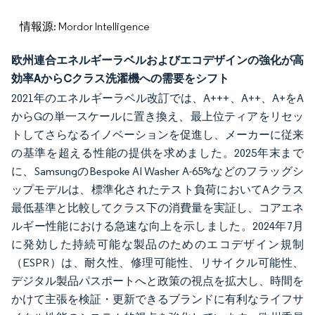
情報源: Mordor Intelligence
欧州連合エネルギーラベルおよびエコデザインの強化が高
効率AからCクラス洗濯機への需要をシフト
2021年のエネルギーラベル改訂では、A+++、A++、A+をA
からGの単一スケールに置き換え、最上位ティアをリセッ
トしてさらなるイノベーションを促進し、メーカーに従来
の基準を超える性能の提供を求めました。2025年末まで
に、SamsungのBespoke AI Washer A-65%などのフラッグシ
ップモデルは、標準化されたテスト負荷においてAクラス
最低基準と比較してクラス下の消費量を実証し、コアエネ
ルギー性能における急速な向上を示しました。2024年7月
に発効した持続可能な製品のためのエコデザイン規制
（ESPR）は、耐久性、修理可能性、リサイクル可能性、
デジタル製品パスポートへと政策の視点を拡大し、時間を
かけて主張を検証・更新できるブランドに有利なライフサ