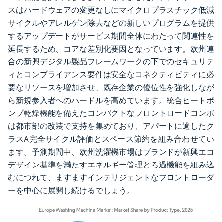
スはハードウェアの変更なしにマイクロプラスチック低減
サイクルやアレルゲン除去などの新しいプログラムを提供
するアップデートがサービス期間全体にわたって関連性を
延長するため、コアな差別化要因となっています。欧州連
合の新興デジタル製品フレームワークの下でのセキュリテ
ィとコンプライアンス要件は安全なコネクティビティに必
要なリソースを増加させ、既存企業の優位性を強化しなが
ら新規参入者へのハードルを高めています。統合ヒートポ
ンプ乾燥機能を備えたコンパクトなフロントロードコンボ
は都市部の改装で支持を集めており、アパートに適したク
ラスA完全サイクル評価とスペース節約を組み合わせてい
ます。予測期間中、欧州洗濯機市場はブランドが新興エコ
デザイン基準を満たすエネルギー管理とろ過機能を組み込
むにつれて、ますますインテリジェントなフロントローダ
ーを中心に展開し続けるでしょう。