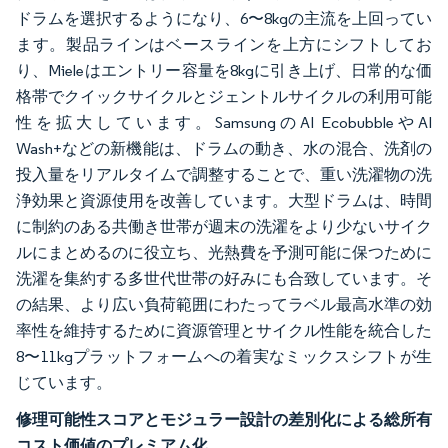
ドラムを選択するようになり、6〜8kgの主流を上回ってい
ます。製品ラインはベースラインを上方にシフトしてお
り、Mieleはエントリー容量を8kgに引き上げ、日常的な価
格帯でクイックサイクルとジェントルサイクルの利用可能
性を拡大しています。SamsungのAI EcobubbleやAI
Wash+などの新機能は、ドラムの動き、水の混合、洗剤の
投入量をリアルタイムで調整することで、重い洗濯物の洗
浄効果と資源使用を改善しています。大型ドラムは、時間
に制約のある共働き世帯が週末の洗濯をより少ないサイク
ルにまとめるのに役立ち、光熱費を予測可能に保つために
洗濯を集約する多世代世帯の好みにも合致しています。そ
の結果、より広い負荷範囲にわたってラベル最高水準の効
率性を維持するために資源管理とサイクル性能を統合した
8〜11kgプラットフォームへの着実なミックスシフトが生
じています。
修理可能性スコアとモジュラー設計の差別化による総所有
コスト価値のプレミアム化