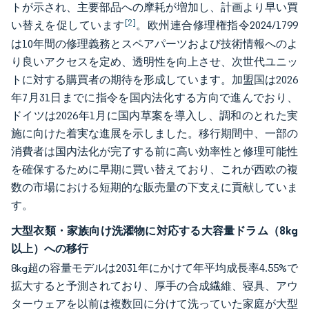
トが示され、主要部品への摩耗が増加し、計画より早い買
[2]
い替えを促しています
。欧州連合修理権指令2024/1799
は10年間の修理義務とスペアパーツおよび技術情報へのよ
り良いアクセスを定め、透明性を向上させ、次世代ユニッ
トに対する購買者の期待を形成しています。加盟国は2026
年7月31日までに指令を国内法化する方向で進んでおり、
ドイツは2026年1月に国内草案を導入し、調和のとれた実
施に向けた着実な進展を示しました。移行期間中、一部の
消費者は国内法化が完了する前に高い効率性と修理可能性
を確保するために早期に買い替えており、これが西欧の複
数の市場における短期的な販売量の下支えに貢献していま
す。
大型衣類・家族向け洗濯物に対応する大容量ドラム（8kg
以上）への移行
8kg超の容量モデルは2031年にかけて年平均成長率4.55%で
拡大すると予測されており、厚手の合成繊維、寝具、アウ
ターウェアを以前は複数回に分けて洗っていた家庭が大型