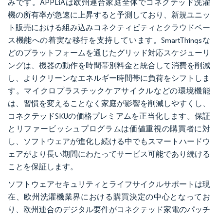
みです。APPLiAは欧州連合家庭全体でコネクテッド洗濯
機の所有率が急速に上昇すると予測しており、新規ユニッ
ト販売における組み込みコネクティビティとクラウドベー
ス機能への着実な移行を支持しています。SmartThingsな
どのプラットフォームを通じたグリッド対応スケジューリ
ングは、機器の動作を時間帯別料金と統合して消費を削減
し、よりクリーンなエネルギー時間帯に負荷をシフトしま
す。マイクロプラスチックケアサイクルなどの環境機能
は、習慣を変えることなく家庭が影響を削減しやすくし、
コネクテッドSKUの価格プレミアムを正当化します。保証
とリファービッシュプログラムは価値重視の購買者に対
し、ソフトウェアが進化し続ける中でもスマートハードウ
ェアがより長い期間にわたってサービス可能であり続ける
ことを保証します。
ソフトウェアセキュリティとライフサイクルサポートは現
在、欧州洗濯機業界における購買決定の中心となってお
り、欧州連合のデジタル要件がコネクテッド家電のパッチ