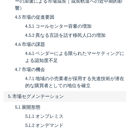
ーの加速による市場成長｜成長軌道への近中期的影
響）
4.5 市場の促進要因
4.5.1 コールセンター容量の増加
4.5.2 異なる言語を話す移民人口の増加
4.6 市場の課題
4.6.1 ベンダーによる限られたマーケティングに
よる認知度不足
4.7 市場の機会
4.7.1 地域の小売業者が採用する先進技術が潜在
的な購買者としての地位を確立
5. 市場セグメンテーション
5.1 展開形態
5.1.1 オンプレミス
5.1.2 オンデマンド