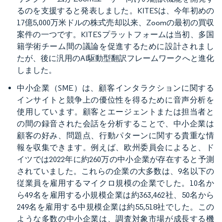
るのを支援すると発表しました。KITESは、今年初めの
17億5,000万米ドルの株式売却以来、Zoomの最初の買収
案件の一つです。KITESプラットフォームは当初、多国
籍学術チーム間の議論を促進するために設計されまし
たが、後に汎用のAI駆動型翻訳フレームワークへと進化
しました。
中小企業（SME）は、顧客インタラクションに関する
インサイトと競争上の優位性を得るために音声分析を
使用しています。顧客とエージェントまたは担当者と
の間の録音された会話を分析することで、中小企業は
顧客の好み、問題点、行動パターンに関する貴重な情
報を収集できます。例えば、欧州委員会によると、ド
イツでは2022年に約260万の中小企業が存在すると予測
されていました。これらの企業の大多数は、9名以下の
従業員を雇用するマイクロ規模の企業でした。10名か
ら49名を雇用する小規模企業は約363,462社、50名から
249名を雇用する中規模企業は約55,518社でした。この
ような多数の中小企業は、調査対象市場が成長する機