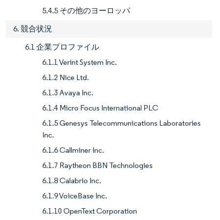
5.4.5 その他のヨーロッパ
6. 競合状況
6.1 企業プロファイル
6.1.1 Verint System Inc.
6.1.2 Nice Ltd.
6.1.3 Avaya Inc.
6.1.4 Micro Focus International PLC
6.1.5 Genesys Telecommunications Laboratories
Inc.
6.1.6 Callminer Inc.
6.1.7 Raytheon BBN Technologies
6.1.8 Calabrio Inc.
6.1.9 VoiceBase Inc.
6.1.10 OpenText Corporation