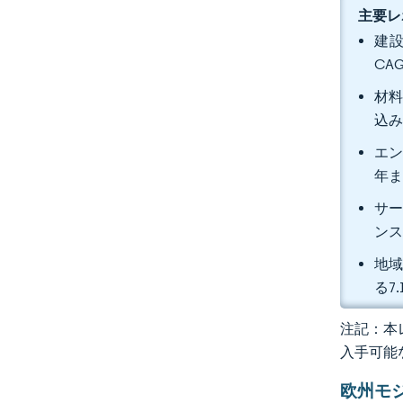
主要レ
建設
CA
材料
込
エン
年ま
サー
ンス
地域
る7
注記：本レ
入手可能
欧州モ