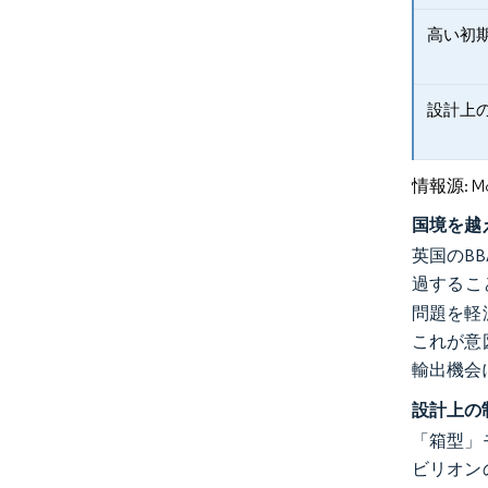
高い初
設計上
情報源: Mord
国境を越
英国のBB
過すること
問題を軽
これが意
輸出機会
設計上の
「箱型」
ビリオン