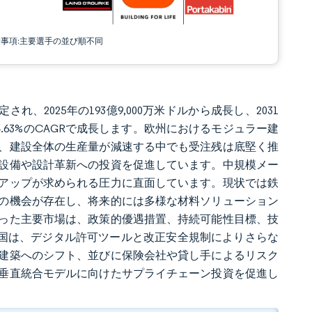
責事項:主要選手の並び順不同
れ、2025年の193億9,000万米ドルから成長し、2031
けて4.63%のCAGRで成長します。欧州におけるモジュラー建
、建設全体の生産量が減速する中でも受注残は底堅く推
設備や設計革新への投資を促進しています。中規模メー
アップが求められる圧力に直面しています。現状では鉄
の機会が存在し、将来的には多様な材料ソリューション
った主要市場は、政策的優遇措置、持続可能性目標、技
る英国は、デジタル許可ツールと改正安全規制によりさらな
建築へのシフト、並びに保険会社や貸し手によるリスク
垂直統合モデルに向けたサプライチェーン投資を促進し