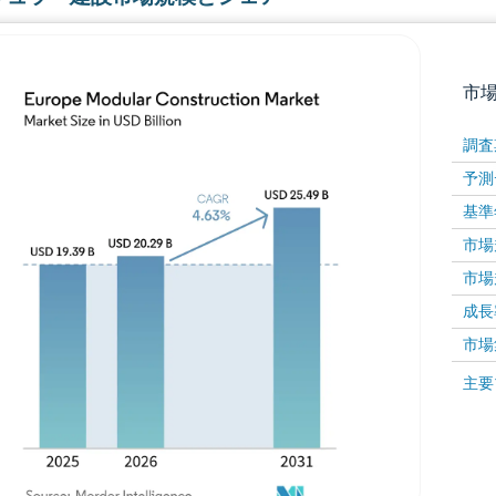
市
調査
予測
基準
市場規
市場規
成長率 
画像 © Mordor Intelligence。再利用にはCC BY 4
市場
画像 ©
主要