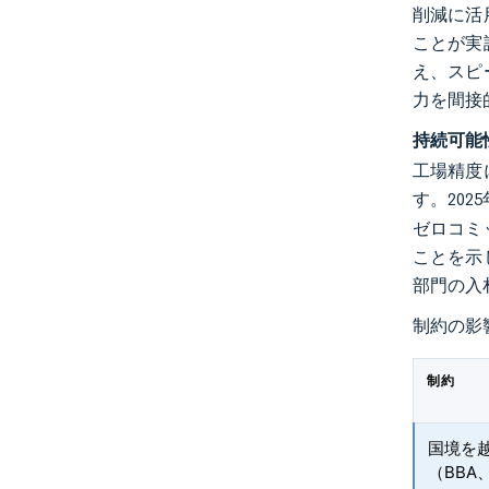
削減に活
ことが実
え、スピ
力を間接
持続可能
工場精度
す。202
ゼロコミ
ことを示
部門の入
制約の影
制約
国境を
（BBA、