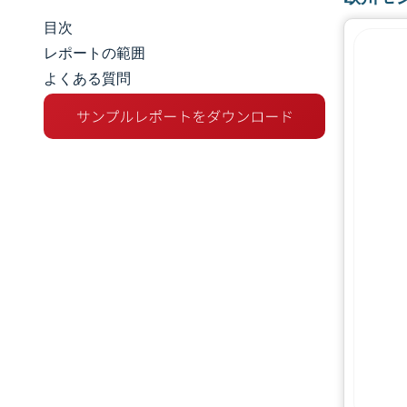
目次
市場規模とシェア
レポートの範囲
よくある質問
市場分析
トレンドとインサイト
セグメント分析
地理分析
競争環境
主要プレーヤー
業界の動向