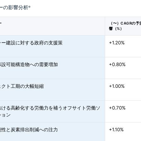
ーの影響分析
*
ー
（〜）CAGRの予
響（%）
ラー建設に対する政府の支援策
+1.20%
移設可能構造物への需要増加
+0.80%
ェクト工期の大幅短縮
+1.00%
おける高齢化する労働力を補うオフサイト労働ソ
+0.70%
ション
能性と炭素排出削減への注力
+1.10%