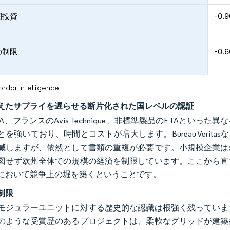
期投資
-0.
の制限
-0.
or Intelligence
えたサプライを遅らせる断片化された国レベルの認証
A、フランスのAvis Technique、非標準製品のETAと
を強いており、時間とコストが増大します。Bureau Verita
減しますが、依然として書類の重複が必要です。小規模企業は
図せず欧州全体での規模の経済を制限しています。ここから直
において競争上の堀を築くということです。
制限
モジュラーユニットに対する歴史的な認識は根強く残っていま
のような受賞歴のあるプロジェクトは、柔軟なグリッドが建築