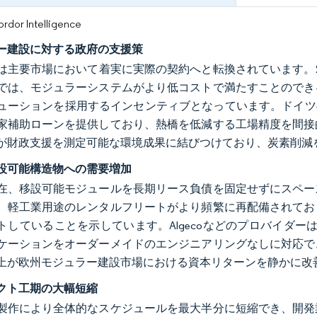
or Intelligence
ー建設に対する政府の支援策
は主要市場において着実に実際の契約へと転換されています。2
では、モジュラーシステムがより低コストで満たすことのでき
ューションを採用するインセンティブとなっています。ドイツ
家補助ローンを提供しており、熱橋を低減する工場精度を間接
が財政支援を測定可能な環境成果に結びつけており、炭素削減
設可能構造物への需要増加
在、移設可能モジュールを長期リース負債を固定せずにスペー
、軽工業用途のレンタルフリートがより頻繁に再配備されてお
トしていることを示しています。Algecoなどのプロバイダ
ケーションをオーダーメイドのエンジニアリングなしに対応で
上が欧州モジュラー建設市場における資本リターンを静かに改
クト工期の大幅短縮
製作により全体的なスケジュールを最大半分に短縮でき、開発