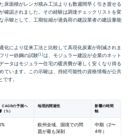
た床面積がレンガ積み工法よりも数週間早く引き渡せる
が確認されました。その経験は調達チェックリストを変
な示唆として、工期短縮が過負荷の建設業者の建設量能
適化により従来工法と比較して具現化炭素が削減されま
[1]
燃料フリー鉄鋼の試験
は、モジュラー建設が企業のネット
データはモジュラー住宅の暖房費が著しく安くなり得る
めています。この示唆は、持続可能性の資格情報が公共
とです。
）CAGRの予測へ
地理的関連性
影響の時間
響（%）
軸
00%
欧州全域、国境での問
中期（2〜
題が最も深刻
4年）