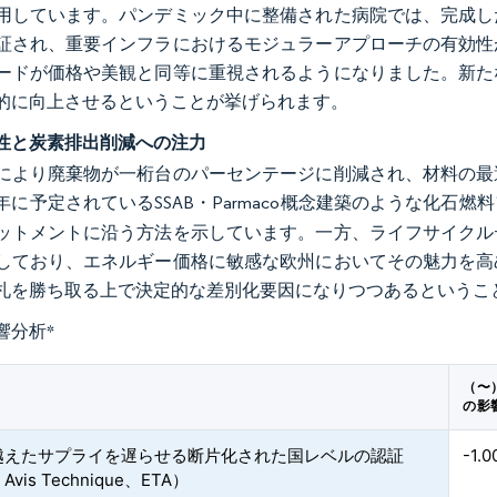
用しています。パンデミック中に整備された病院では、完成し
証され、重要インフラにおけるモジュラーアプローチの有効性
ードが価格や美観と同等に重視されるようになりました。新た
的に向上させるということが挙げられます。
性と炭素排出削減への注力
により廃棄物が一桁台のパーセンテージに削減され、材料の最
5年に予定されているSSAB・Parmaco概念建築のような化石
ットメントに沿う方法を示しています。一方、ライフサイクル
しており、エネルギー価格に敏感な欧州においてその魅力を高
札を勝ち取る上で決定的な差別化要因になりつつあるというこ
響分析
*
（〜
の影
越えたサプライを遅らせる断片化された国レベルの認証
-1.
Avis Technique、ETA）