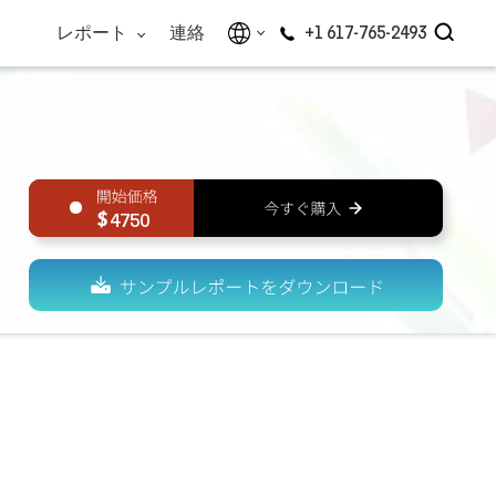
レポート
連絡
+1 617-765-2493
4750