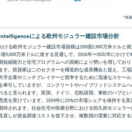
*免
r Intelligenceによる欧州モジュラー建設市場分析
における欧州モジュラー建設市場規模は200億2,900万米ドルと推定さ
4億9,000万米ドルに達する見通しで、2026年〜2031年にか
期短縮能力と住宅プログラムへの貢献により勢いを増しており
ます。投資家はこのセクターを構造的な成長機会と捉え、工場
大手企業やニッチプレイヤーと競争するために迅速なスケール
を牽引していますが、コンクリートやハイブリッドシステムへ
れると見られます。英国、ドイツ、北欧諸国、東欧のハブとい
恩恵を受けています。2024年に22%の市場シェアを保持す
期待されます。社会住宅や医療分野における恒久的モジュラー
見直しが資金調達コストを低下させ、複数国の需要に対応する
。