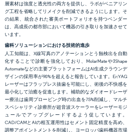
層素材は強度と透光性の両方を提供し、ラボがベニアリン
グ工程を省略してリメイクを削減できるようにします。そ
の結果、統合された審美ポートフォリオを持つベンダー
は、高成長の都市部において機器の引き取りを加速させて
います。
歯科ソリューションにおける技術的進歩
人工知能は、X線写真のアノテーションとう蝕検出を自動
化することで診断を強化しており、MolarMateや3Shape
Automateなどの主要プラットフォームはAI生成クラウンデ
ザインの採用率が90%を超えると報告しています。Er:YAG
レーザーはフラップレス抜歯を可能にし、術後の不快感を
最小化して治癒を促進します。補助的なダイオードレーザ
ー療法は歯周プロービング時の出血を75%削減し、マルチ
スペシャリティ診療所が超音波スケーラーをレーザーモジ
ュールでアップグレードするよう促しています。
CAD/CAMとAIの相互運用性はセメント固定精度を高め、
調整アポイントメントを削減し、ヨーロッパ歯科機器市場