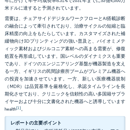
年にかけて年平均成長率6.31%で2031年までに53億4,000万
米ドルに達すると予測されています。
需要は、チェアサイドデジタルワークフローとAI搭載診断
の融合によって牽引されており、治療サイクルの短縮と臨
床精度の向上をもたらしています。カスタマイズされた補
綴物向け3Dプリンティングの強い普及と、バイオミメテ
ィック素材およびジルコニア素材への高まる需要が、修復
処置を再形成しています。国レベルのダイナミクスも重要
であり、ドイツのエンジニアリング基盤が機器製造を支え
る一方、イギリスの民間診療所ブームがプレミアム機器へ
の投資を加速させています。一方、新しい医療機器規制
（MDR）は品質基準を厳格化し、承認タイムラインを長
期化させており、クリニックを信頼性の高い多国籍サプラ
イヤーおよび十分に文書化された機器へと誘導しています
[1]
health
。
レポートの主要ポイント