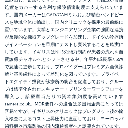
処置をカバーする有利な保険償還制度に支えられていま
す。国内メーカーはCAD/CAMミルおよび精密ハンドピー
スを地域全体に輸出し、国内クリニックを採用の最前線に
置いています。大学とエンジニアリング企業の強固な連携
が反復的な機器アップグレードを加速し、ドイツの診療所
がイノベーションを早期にテストし実装することを確実に
しています。イギリスはNHSの能力制約が患者の流れを自
費診療チャネルへとシフトさせる中、年平均成長率7.55%
で急速に進歩しており、プロバイダーはプレミアム画像診
断と審美歯科によって差別化を図っています。プライベー
トエクイティ投資が診療所の統合を促進しており、グルー
プは標準化されたスキャナー・プリンターワークフローを
導入し、診療室当たりの資本集約度を高めています
samera.co.uk。MDR要件への適合は多国籍企業にとっては
容易ですが、イギリスのクリニックはブレグジット後の輸
入検査によるコスト上昇圧力に直面しており、ヨーロッパ
歯科機器市場製品の国内流通業者へと誘導されています。