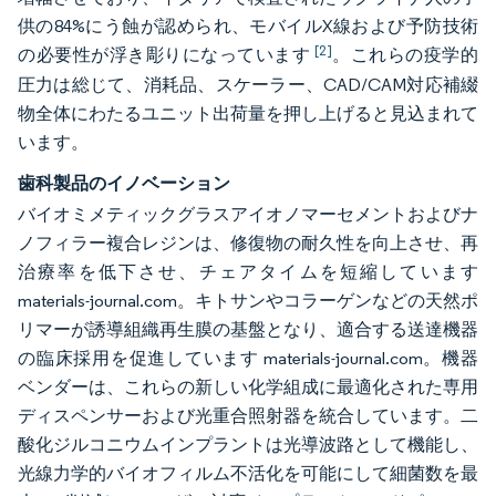
供の84%にう蝕が認められ、モバイルX線および予防技術
[2]
の必要性が浮き彫りになっています
。これらの疫学的
圧力は総じて、消耗品、スケーラー、CAD/CAM対応補綴
物全体にわたるユニット出荷量を押し上げると見込まれて
います。
歯科製品のイノベーション
バイオミメティックグラスアイオノマーセメントおよびナ
ノフィラー複合レジンは、修復物の耐久性を向上させ、再
治療率を低下させ、チェアタイムを短縮しています
materials-journal.com。キトサンやコラーゲンなどの天然ポ
リマーが誘導組織再生膜の基盤となり、適合する送達機器
の臨床採用を促進しています materials-journal.com。機器
ベンダーは、これらの新しい化学組成に最適化された専用
ディスペンサーおよび光重合照射器を統合しています。二
酸化ジルコニウムインプラントは光導波路として機能し、
光線力学的バイオフィルム不活化を可能にして細菌数を最