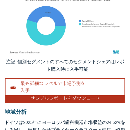
注記: 個別セグメントのすべてのセグメントシェアはレポ
画像 © Mordor Intelligence。再利用にはCC BY 4.0の表示が必要です。
ート購入時に入手可能
地域分析
ドイツは2025年にヨーロッパ歯科機器市場収益の24.32%を
生み出し、密集したサプライヤークラスターと幅広い修復