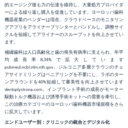
的エージング後も力の伝達を維持し、大量処方プロバイダ
ーによる繰り返し購入を促進しています。ヨーロッパ歯科
機器産業のベンダーは現在、クラウドベースのモニタリン
グアプリをアライナープリンターとバンドルし、調整サイ
クルを短縮してアライナーのスループットを向上させてい
ます。
補綴歯科は人口高齢化と歯の喪失有病率に支えられ、年平
均成長率8.34%で拡大しています
pubmed.ncbi.nlm.nih.gov。ジルコニア多層クラウンのチェ
アサイドミリングはベニアリングを不要にし、ラボのター
ンアラウンドを40%短縮して審美性を向上させています
dentsplysirona.com。インプラント手術の成長がモーター
駆動トルク機器および誘導手術キットへの需要を牽引し、
この治療カテゴリーのヨーロッパ歯科機器市場規模をさら
に拡大しています。
エンドユーザー別：クリニックの統合とデジタル化