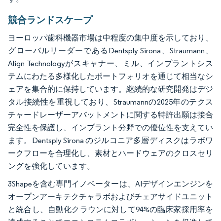
競合ランドスケープ
ヨーロッパ歯科機器市場は中程度の集中度を示しており、
グローバルリーダーであるDentsply Sirona、Straumann、
Align Technologyがスキャナー、ミル、インプラントシス
テムにわたる多様化したポートフォリオを通じて相当なシ
ェアを集合的に保持しています。継続的な研究開発はデジ
タル接続性を重視しており、Straumannの2025年のテクス
チャードレーザーアバットメントに関する特許出願は接合
完全性を保護し、インプラント分野での優位性を支えてい
ます。Dentsply Sirona のジルコニア多層ディスクはラボワ
ークフローを合理化し、素材とハードウェアのクロスセリ
ングを強化しています。
3Shapeを含む専門イノベーターは、AIデザインエンジンを
オープンアーキテクチャラボおよびチェアサイドユニット
と統合し、自動化クラウンに対して94%の臨床家採用率を