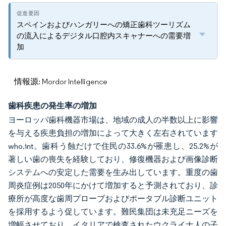
スペインおよびハンガリーへの矯正歯科ツーリズム
の流入によるデジタル口腔内スキャナーへの需要増
加
情報源: Mordor Intelligence
歯科疾患の発生率の増加
ヨーロッパ歯科機器市場は、地域の成人の半数以上に影響
を与える疾患負担の増加によって大きく左右されています
who.int。歯科う蝕だけで住民の33.6%が罹患し、25.2%が
著しい歯の喪失を経験しており、修復機器および画像診断
システムへの安定した需要を生み出しています。重度の歯
周炎症例は2050年にかけて増加すると予測されており、診
療所が高度な歯周プローブおよびポータブル診断ユニット
を採用するよう促しています。難民集団は未充足ニーズを
増幅させており、イタリアで検査されたウクライナ人の子