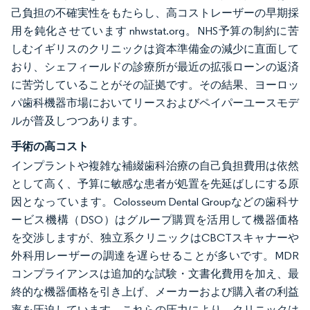
己負担の不確実性をもたらし、高コストレーザーの早期採
用を鈍化させています nhwstat.org。NHS予算の制約に苦
しむイギリスのクリニックは資本準備金の減少に直面して
おり、シェフィールドの診療所が最近の拡張ローンの返済
に苦労していることがその証拠です。その結果、ヨーロッ
パ歯科機器市場においてリースおよびペイパーユースモデ
ルが普及しつつあります。
手術の高コスト
インプラントや複雑な補綴歯科治療の自己負担費用は依然
として高く、予算に敏感な患者が処置を先延ばしにする原
因となっています。Colosseum Dental Groupなどの歯科サ
ービス機構（DSO）はグループ購買を活用して機器価格
を交渉しますが、独立系クリニックはCBCTスキャナーや
外科用レーザーの調達を遅らせることが多いです。MDR
コンプライアンスは追加的な試験・文書化費用を加え、最
終的な機器価格を引き上げ、メーカーおよび購入者の利益
率を圧迫しています。これらの圧力により、クリニックは