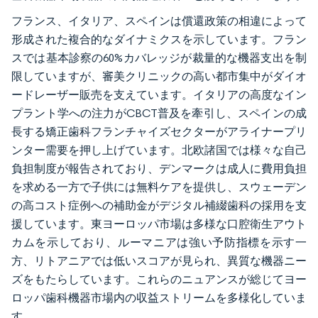
フランス、イタリア、スペインは償還政策の相違によって
形成された複合的なダイナミクスを示しています。フラン
スでは基本診察の60%カバレッジが裁量的な機器支出を制
限していますが、審美クリニックの高い都市集中がダイオ
ードレーザー販売を支えています。イタリアの高度なイン
プラント学への注力がCBCT普及を牽引し、スペインの成
長する矯正歯科フランチャイズセクターがアライナープリ
ンター需要を押し上げています。北欧諸国では様々な自己
負担制度が報告されており、デンマークは成人に費用負担
を求める一方で子供には無料ケアを提供し、スウェーデン
の高コスト症例への補助金がデジタル補綴歯科の採用を支
援しています。東ヨーロッパ市場は多様な口腔衛生アウト
カムを示しており、ルーマニアは強い予防指標を示す一
方、リトアニアでは低いスコアが見られ、異質な機器ニー
ズをもたらしています。これらのニュアンスが総じてヨー
ロッパ歯科機器市場内の収益ストリームを多様化していま
す。