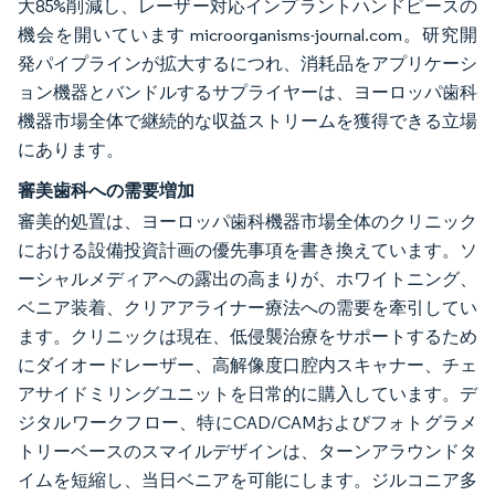
大85%削減し、レーザー対応インプラントハンドピースの
機会を開いています microorganisms-journal.com。研究開
発パイプラインが拡大するにつれ、消耗品をアプリケーシ
ョン機器とバンドルするサプライヤーは、ヨーロッパ歯科
機器市場全体で継続的な収益ストリームを獲得できる立場
にあります。
審美歯科への需要増加
審美的処置は、ヨーロッパ歯科機器市場全体のクリニック
における設備投資計画の優先事項を書き換えています。ソ
ーシャルメディアへの露出の高まりが、ホワイトニング、
ベニア装着、クリアアライナー療法への需要を牽引してい
ます。クリニックは現在、低侵襲治療をサポートするため
にダイオードレーザー、高解像度口腔内スキャナー、チェ
アサイドミリングユニットを日常的に購入しています。デ
ジタルワークフロー、特にCAD/CAMおよびフォトグラメ
トリーベースのスマイルデザインは、ターンアラウンドタ
イムを短縮し、当日ベニアを可能にします。ジルコニア多