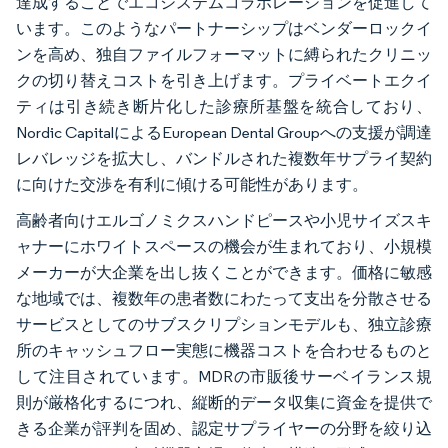
達成することでエコシステムコラボレーションを促進して
います。このようなパートナーシップはベンダーロックイ
ンを高め、独自ファイルフォーマットに縛られたクリニッ
クの切り替えコストを引き上げます。プライベートエクイ
ティは引き続き断片化した診療所基盤を統合しており、
Nordic CapitalによるEuropean Dental Groupへの支援が調達
レバレッジを拡大し、バンドルされた複数年サプライ契約
に向けた交渉を有利に傾ける可能性があります。
高齢者向けエルゴノミクスハンドピースや小児サイズスキ
ャナーにホワイトスペースの機会が生まれており、小規模
メーカーが大企業を出し抜くことができます。価格に敏感
な地域では、複数年の患者数にわたって支出を分散させる
サービスとしてのサブスクリプションモデルも、独立診療
所のキャッシュフロー実態に機器コストを合わせるものと
して注目されています。MDRの市販後サーベイランス規
則が厳格化するにつれ、縦断的データ収集に資金を提供で
きる企業が評判を固め、認定サプライヤーの分野を絞り込