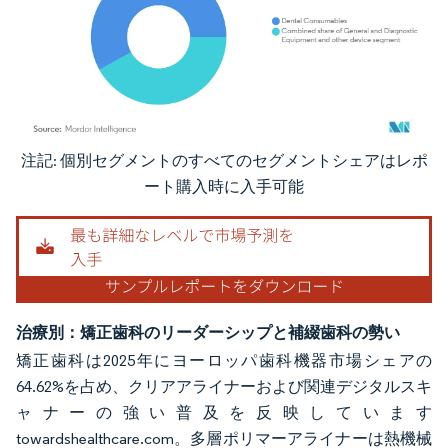
注記: 個別セグメントのすべてのセグメントシェアはレポ
画像 © Mordor Intelligence。再利用にはCC BY 4.0の表示が必要です。
ート購入時に入手可能
治療別：矯正歯科のリーダーシップと補綴歯科の勢い
矯正歯科は2025年にヨーロッパ歯科機器市場シェアの
64.62%を占め、クリアアライナーおよび関連デジタルスキ
ャナーの強い普及を反映しています
towardshealthcare.com。多層ポリマーアライナーは熱機械