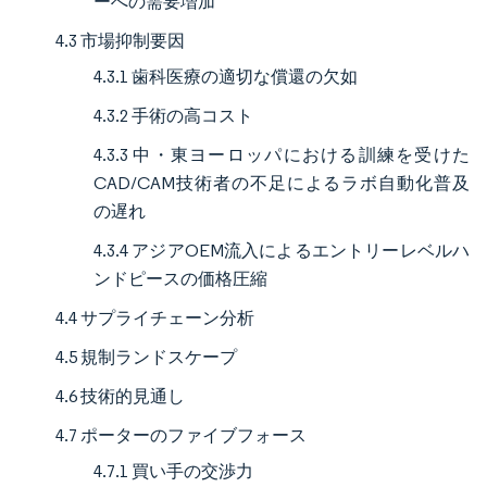
ーへの需要増加
4.3 市場抑制要因
4.3.1 歯科医療の適切な償還の欠如
4.3.2 手術の高コスト
4.3.3 中・東ヨーロッパにおける訓練を受けた
CAD/CAM技術者の不足によるラボ自動化普及
の遅れ
4.3.4 アジアOEM流入によるエントリーレベルハ
ンドピースの価格圧縮
4.4 サプライチェーン分析
4.5 規制ランドスケープ
4.6 技術的見通し
4.7 ポーターのファイブフォース
4.7.1 買い手の交渉力