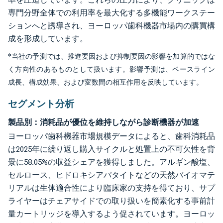
専門分野全体での利用率を最大化する多機能ワークステー
ションへと誘導され、ヨーロッパ歯科機器市場内の購買構
成を形成しています。
*当社の予測では、推進要因および抑制要因の影響を加算的ではな
く方向性のあるものとして扱います。影響予測は、ベースライン
成長、構成効果、および変数間の相互作用を反映しています。
セグメント分析
製品別：消耗品が優位を維持しながら診断機器が加速
ヨーロッパ歯科機器市場規模データによると、歯科消耗品
は2025年に繰り返し購入サイクルと処置上の不可欠性を背
景に58.05%の収益シェアを獲得しました。アルギン酸塩、
セルロース、ヒドロキシアパタイトなどの天然バイオマテ
リアルは生体適合性により臨床家の支持を得ており、サプ
ライヤーはチェアサイドでの取り扱いを簡素化する事前計
量カートリッジを導入するよう促されています。ヨーロッ