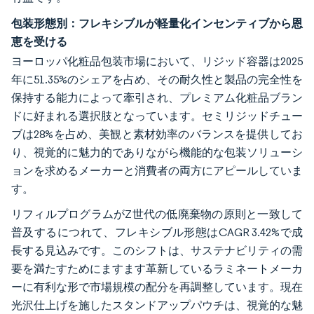
包装形態別：フレキシブルが軽量化インセンティブから恩
恵を受ける
ヨーロッパ化粧品包装市場において、リジッド容器は2025
年に51.35%のシェアを占め、その耐久性と製品の完全性を
保持する能力によって牽引され、プレミアム化粧品ブラン
ドに好まれる選択肢となっています。セミリジッドチュー
ブは28%を占め、美観と素材効率のバランスを提供してお
り、視覚的に魅力的でありながら機能的な包装ソリューシ
ョンを求めるメーカーと消費者の両方にアピールしていま
す。
リフィルプログラムがZ世代の低廃棄物の原則と一致して
普及するにつれて、フレキシブル形態はCAGR 3.42%で成
長する見込みです。このシフトは、サステナビリティの需
要を満たすためにますます革新しているラミネートメーカ
ーに有利な形で市場規模の配分を再調整しています。現在
光沢仕上げを施したスタンドアップパウチは、視覚的な魅