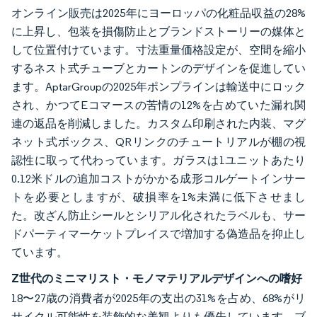
オンライン販売は2025年にヨーロッパの化粧品収益の28%
に上昇し、包装を損傷防止とブランドストーリーの媒体と
して位置付けています。寸法重量価格設定が、空間を縮小
するネスト式チューブとカートンのデザインを促進してい
ます。AptarGroupの2025年ポンプラインは輸送中にロック
され、かつてEコマースの苦情の12%を占めていた漏れ関
連の返品を削減しました。カスタム印刷された内装、マグ
ネット式ボックス、QRリンクのチュートリアルが棚の視
認性に取って代わっています。ガラスは1ユニットあたり
0.12米ドルの追加コストがかかる成形コルゲートインサー
トを必要としますが、破損率を1%未満に低下させまし
た。改ざん防止シールとシリアル化されたラベルも、サー
ドパーティマーケットプレイスで増加する偽造品を抑止し
ています。
Z世代のミニマリスト・モノマテリアルデザインへの嗜好
18〜27歳の消費者が2025年の支出の31%を占め、68%がリ
サイクル可能性を装飾的な美観よりも優先しています。ブ