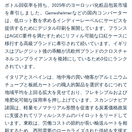
ボトル回収率を持ち、2025年のヨーロッパ化粧品包装市場
を牽引しました。Gerresheimerなどの国内コンバーター
は、低ロット数を求めるインディーレーベルにサービスを
提供するためにデジタル印刷を展開しています。フランス
はAGEC要件を満たすためにリフィル可能な口紅ケースに
移行する高級ブランドに牽引されて続いています。イギリ
スはブレグジット後の乖離が汎欧州ブランドのクロスチャ
ネルコンプライアンスを複雑にしているため3位にランク
されています。
イタリアとスペインは、地中海の買い物客がアルミニウム
チューブと板紙カートンの職人的製品を選択するにつれて
地域平均を上回る拡大を見せており、フレキシブルおよび
堆肥化可能な採用率を押し上げています。スカンジナビア
諸国は、軽量モノマテリアル形態を促進する炭素価格政策
に支援されてリフィルシステムのパイロットをリードして
います。東欧は、労働コストの節約が長い輸送ルートを相
殺するため、西部需要のローカライズされた供給を支援す