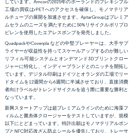
しています。Amcorの2025年のポーランドのフレキシブル
工場の買収はrPETへのアクセスを確保し、モノマテリア
ルチューブの展開を加速させます。AptarGroupはプレミア
ムセラムのニーズを満たすために50%リサイクルポリプロ
ピレンを使用したエアレスポンプを発売しました。
QuadpackやCoverpla などの中堅プレーヤーは、大手サプ
ライヤーが収益性を持ってスケールアップするのが難しい
リフィル可能システムとオンデマンド3Dプリントクロー
ジャーに特化し、インディーブランドとのニッチを開拓し
ています。デジタル印刷はドイツとオランダの工場でリー
ドタイムを12週間から6週間に半減させており、直接消費
者向けラベルがトレンドサイクルを追う際に重要な勝利と
なっています。
新興スタートアップは超プレミアムラインのために海藻フ
ィルムと菌糸体クロージャーをテストしていますが、規模
以下にとどまっています。特許出願はモノマテリアルポン
プとNFC対応改ざん防止シールを優先しており、トレーサ