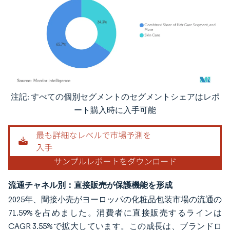
注記: すべての個別セグメントのセグメントシェアはレポ
画像 © Mordor Intelligence。再利用にはCC BY 4.0の表示が必要です。
ート購入時に入手可能
流通チャネル別：直接販売が保護機能を形成
2025年、間接小売がヨーロッパの化粧品包装市場の流通の
71.59%を占めました。消費者に直接販売するラインは
CAGR 3.55%で拡大しています。この成長は、ブランドロ