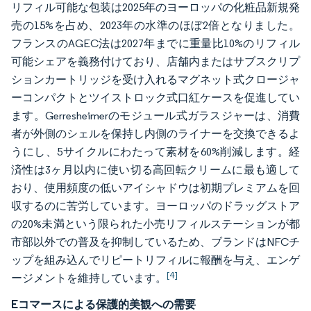
リフィル可能な包装は2025年のヨーロッパの化粧品新規発
売の15%を占め、2023年の水準のほぼ2倍となりました。
フランスのAGEC法は2027年までに重量比10%のリフィル
可能シェアを義務付けており、店舗内またはサブスクリプ
ションカートリッジを受け入れるマグネット式クロージャ
ーコンパクトとツイストロック式口紅ケースを促進してい
ます。Gerresheimerのモジュール式ガラスジャーは、消費
者が外側のシェルを保持し内側のライナーを交換できるよ
うにし、5サイクルにわたって素材を60%削減します。経
済性は3ヶ月以内に使い切る高回転クリームに最も適して
おり、使用頻度の低いアイシャドウは初期プレミアムを回
収するのに苦労しています。ヨーロッパのドラッグストア
の20%未満という限られた小売リフィルステーションが都
市部以外での普及を抑制しているため、ブランドはNFCチ
ップを組み込んでリピートリフィルに報酬を与え、エンゲ
[4]
ージメントを維持しています。
Eコマースによる保護的美観への需要