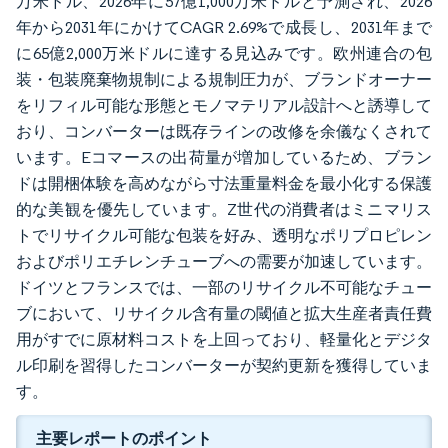
万米ドル、2026年に57億1,000万米ドルと予測され、2026
年から2031年にかけてCAGR 2.69%で成長し、2031年まで
に65億2,000万米ドルに達する見込みです。欧州連合の包
装・包装廃棄物規制による規制圧力が、ブランドオーナー
をリフィル可能な形態とモノマテリアル設計へと誘導して
おり、コンバーターは既存ラインの改修を余儀なくされて
います。Eコマースの出荷量が増加しているため、ブラン
ドは開梱体験を高めながら寸法重量料金を最小化する保護
的な美観を優先しています。Z世代の消費者はミニマリス
トでリサイクル可能な包装を好み、透明なポリプロピレン
およびポリエチレンチューブへの需要が加速しています。
ドイツとフランスでは、一部のリサイクル不可能なチュー
ブにおいて、リサイクル含有量の閾値と拡大生産者責任費
用がすでに原材料コストを上回っており、軽量化とデジタ
ル印刷を習得したコンバーターが契約更新を獲得していま
す。
主要レポートのポイント