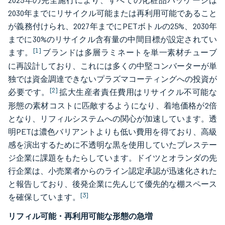
2025年の完全施行により、すべての化粧品パッケージは
2030年までにリサイクル可能または再利用可能であること
が義務付けられ、2027年までにPETボトルの25%、2030年
までに30%のリサイクル含有量の中間目標が設定されてい
[1]
ます。
ブランドは多層ラミネートを単一素材チューブ
に再設計しており、これには多くの中堅コンバーターが単
独では資金調達できないプラズマコーティングへの投資が
[2]
必要です。
拡大生産者責任費用はリサイクル不可能な
形態の素材コストに匹敵するようになり、着地価格が2倍
となり、リフィルシステムへの関心が加速しています。透
明PETは濃色バリアントよりも低い費用を得ており、高級
感を演出するために不透明な黒を使用していたプレステー
ジ企業に課題をもたらしています。ドイツとオランダの先
行企業は、小売業者からのライン認定承認が迅速化された
と報告しており、後発企業に先んじて優先的な棚スペース
[3]
を確保しています。
リフィル可能・再利用可能な形態の急増