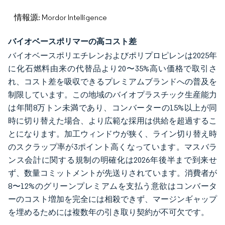
情報源: Mordor Intelligence
バイオベースポリマーの高コスト差
バイオベースポリエチレンおよびポリプロピレンは2025年
に化石燃料由来の代替品より20〜35%高い価格で取引さ
れ、コスト差を吸収できるプレミアムブランドへの普及を
制限しています。この地域のバイオプラスチック生産能力
は年間8万トン未満であり、コンバーターの15%以上が同
時に切り替えた場合、より広範な採用は供給を超過するこ
とになります。加工ウィンドウが狭く、ライン切り替え時
のスクラップ率が3ポイント高くなっています。マスバラ
ンス会計に関する規制の明確化は2026年後半まで到来せ
ず、数量コミットメントが先送りされています。消費者が
8〜12%のグリーンプレミアムを支払う意欲はコンバータ
ーのコスト増加を完全には相殺できず、マージンギャップ
を埋めるためには複数年の引き取り契約が不可欠です。