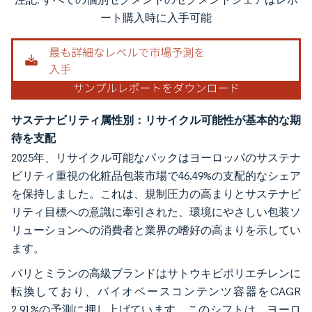
画像 © Mordor Intelligence。再利用にはCC BY 4.0の表示が必要です。
ート購入時に入手可能
サステナビリティ属性別：リサイクル可能性が基本的な期
待を支配
2025年、リサイクル可能なパックはヨーロッパのサステナ
ビリティ重視の化粧品包装市場で46.49%の支配的なシェア
を保持しました。これは、規制圧力の高まりとサステナビ
リティ目標への意識に牽引された、環境にやさしい包装ソ
リューションへの消費者と業界の嗜好の高まりを示してい
ます。
パリとミランの高級ブランドはサトウキビポリエチレンに
転換しており、バイオベースコンテンツ容器をCAGR
2.91%の予測に押し上げています。このシフトは、ヨーロ