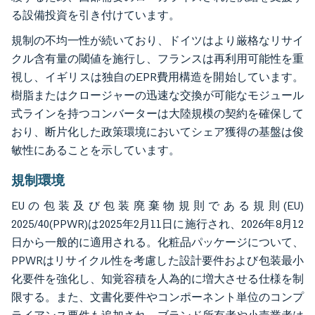
る設備投資を引き付けています。
規制の不均一性が続いており、ドイツはより厳格なリサイ
クル含有量の閾値を施行し、フランスは再利用可能性を重
視し、イギリスは独自のEPR費用構造を開始しています。
樹脂またはクロージャーの迅速な交換が可能なモジュール
式ラインを持つコンバーターは大陸規模の契約を確保して
おり、断片化した政策環境においてシェア獲得の基盤は俊
敏性にあることを示しています。
規制環境
EUの包装及び包装廃棄物規則である規則(EU)
2025/40(PPWR)は2025年2月11日に施行され、2026年8月12
日から一般的に適用される。化粧品パッケージについて、
PPWRはリサイクル性を考慮した設計要件および包装最小
化要件を強化し、知覚容積を人為的に増大させる仕様を制
限する。また、文書化要件やコンポーネント単位のコンプ