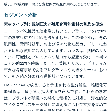
成長、構成効果、および変数間の相互作用を反映しています。
セグメント分析
素材タイプ別：規制圧力が堆肥化可能素材の普及を促進
ヨーロッパ化粧品包装市場において、プラスチックは2025
年の素材収益の43.26%を占めました。この優位性は、その
汎用性、費用対効果、および様々な化粧品カテゴリーにわ
たる広範な使用に起因しています。ガラスは、無限のリサ
イクル可能性とプレミアムな魅力から恩恵を受け、市場シ
ェアの約22%を確保しました。美観とサステナビリティが
重要な考慮事項であるフレグランスや高級クリームにおい
て、引き続き好まれる選択肢となっています。
CAGR 3.34%で成長すると予測される生分解性・堆肥化可
能樹脂は、最も速く拡大する見込みです。これらの素材
は、ブランドが環境への懸念に積極的に対処し、潜在的な
マイクロプラスチック禁止に備えるにつれて支持を集めて
います。EN 13432認定の供給契約を確保することで、企業