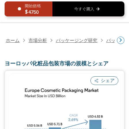
4750
ホーム
市場分析
パッケージング研究
パッケー
ヨーロッパ化粧品包装市場の規模とシェア
シェア