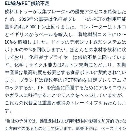
EU域内rPET供給不足
飲料ボトラーが収集フレークへの優先アクセスを確保した
ため、2025年の需要は化粧品グレードのrPETの利用可能
量を約4万5,000トン上回りました。コンバーターはトルコ
とイギリスからベールを輸入し、着地樹脂コストに12〜
18%を追加しました。ドイツのデポジット返却システムは
ボトルの92%を回収しますが、ほとんどの素材を飲料に戻
しており、化粧品サプライヤーは供給不足に陥っていま
す。化学リサイクル能力は3万トン未満にとどまり、初期
生産量は最高純度を必要とする食品ボトルに契約されてい
ます。ブランドは複数年のrPET契約を固定プレミアムで
ロックするか、PETを完全に回避するためにアルミニウム
やガラスに移行することでリスクをヘッジしていますが、
これらの代替品は重量と破損のトレードオフをもたらしま
す。
*当社の予測では、推進要因および抑制要因の影響を加算的ではな
く方向性のあるものとして扱います。影響予測は、ベースライン