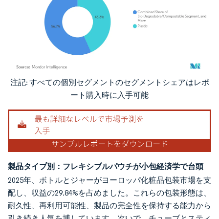
注記: すべての個別セグメントのセグメントシェアはレポ
画像 © Mordor Intelligence。再利用にはCC BY 4.0の表示が必要です。
ート購入時に入手可能
製品タイプ別：フレキシブルパウチが小包経済学で台頭
2025年、ボトルとジャーがヨーロッパ化粧品包装市場を支
配し、収益の29.84%を占めました。これらの包装形態は、
耐久性、再利用可能性、製品の完全性を保持する能力から
引き続き人気を博しています。次いで、チューブとスティ