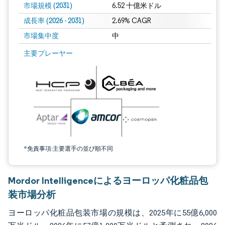
市場規模 (2031)
6.52 十億米ドル
成長率 (2026 - 2031)
2.69% CAGR
市場集中度
中
画像 © Mordor Intelligence。再利用にはCC BY 4.0の表示が必要です。
主要プレーヤー
*免責事項:主要選手の並び順不同
Mordor Intelligenceによるヨーロッパ化粧品包
装市場分析
ヨーロッパ化粧品包装市場の規模は、2025年に55億6,000