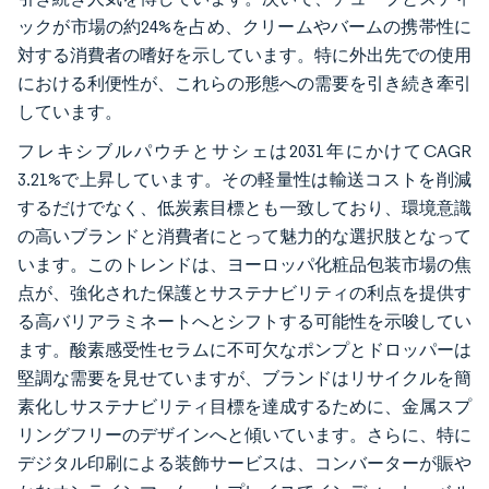
ックが市場の約24%を占め、クリームやバームの携帯性に
対する消費者の嗜好を示しています。特に外出先での使用
における利便性が、これらの形態への需要を引き続き牽引
しています。
フレキシブルパウチとサシェは2031年にかけてCAGR
3.21%で上昇しています。その軽量性は輸送コストを削減
するだけでなく、低炭素目標とも一致しており、環境意識
の高いブランドと消費者にとって魅力的な選択肢となって
います。このトレンドは、ヨーロッパ化粧品包装市場の焦
点が、強化された保護とサステナビリティの利点を提供す
る高バリアラミネートへとシフトする可能性を示唆してい
ます。酸素感受性セラムに不可欠なポンプとドロッパーは
堅調な需要を見せていますが、ブランドはリサイクルを簡
素化しサステナビリティ目標を達成するために、金属スプ
リングフリーのデザインへと傾いています。さらに、特に
デジタル印刷による装飾サービスは、コンバーターが賑や