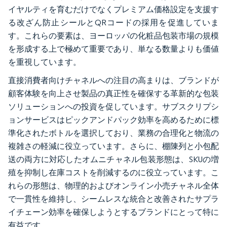
イヤルティを育むだけでなくプレミアム価格設定を支援す
る改ざん防止シールとQRコードの採用を促進していま
す。これらの要素は、ヨーロッパの化粧品包装市場の規模
を形成する上で極めて重要であり、単なる数量よりも価値
を重視しています。
直接消費者向けチャネルへの注目の高まりは、ブランドが
顧客体験を向上させ製品の真正性を確保する革新的な包装
ソリューションへの投資を促しています。サブスクリプシ
ョンサービスはピックアンドパック効率を高めるために標
準化されたボトルを選択しており、業務の合理化と物流の
複雑さの軽減に役立っています。さらに、棚陳列と小包配
送の両方に対応したオムニチャネル包装形態は、SKUの増
殖を抑制し在庫コストを削減するのに役立っています。こ
れらの形態は、物理的およびオンライン小売チャネル全体
で一貫性を維持し、シームレスな統合と改善されたサプラ
イチェーン効率を確保しようとするブランドにとって特に
有益です。