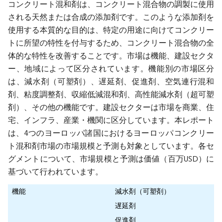
コンクリート混和剤は、コンクリート混合物の調製に使用
される天然または合成の添加剤です。このような添加剤を
使用する本質的な目的は、特定の用途に向けてコンクリー
トに所望の特性を付与するため、コンクリート混合物の全
体的な特性を改善することです。市場は機能、建設セクタ
ー、地域によって区分されています。機能別の市場区分
は、減水剤（可塑剤）、遅延剤、促進剤、空気連行混和
剤、粘度調整剤、収縮低減混和剤、高性能減水剤（超可塑
剤）、その他の機能です。建設セクターは市場を商業、住
宅、インフラ、産業・機関に区分しています。本レポート
は、4つのヨーロッパ諸国におけるヨーロッパコンクリー
ト混和剤市場の市場規模と予測も対象としています。各セ
グメントについて、市場規模と予測は価値（百万USD）に
基づいて行われています。
機能
減水剤（可塑剤）
遅延剤
促進剤