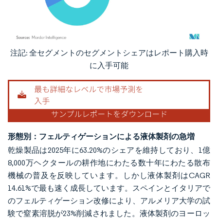
注記: 全セグメントのセグメントシェアはレポート購入時
画像 © Mordor Intelligence。再利用にはCC BY 4.0の表示が必要です。
に入手可能
形態別：フェルティゲーションによる液体製剤の急増
乾燥製品は2025年に63.20%のシェアを維持しており、1億
8,000万ヘクタールの耕作地にわたる数十年にわたる散布
機械の普及を反映しています。しかし液体製剤はCAGR
14.61%で最も速く成長しています。スペインとイタリアで
のフェルティゲーション改修により、アルメリア大学の試
験で窒素溶脱が23%削減されました。液体製剤のヨーロッ