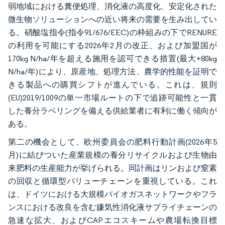
弱地域における糞便処理、消化液の高度化、安定化された
微生物ソリューションへの近い将来の需要を生み出してい
る。硝酸塩指令(指令91/676/EEC)の枠組みの下でRENURE
の利用を可能にする2026年2月の改正、および加盟国が
170kg N/ha/年を超える施用を認可できる措置(最大+80kg
N/ha/年)により、原産地、処理方法、農学的性能を証明で
きる製品への購買シフトが進んでいる。これは、規則
(EU)2019/1009の単一市場ルートの下で追跡可能性と一貫
した養分ラベリングを備える供給業者に有利に働く傾向が
ある。
第二の機会として、欧州委員会の肥料行動計画(2026年5
月)に結びついた産業規模の養分リサイクルおよび生物由
来肥料の生産能力が挙げられる。同計画はリンおよび窒素
の回収と循環型バリューチェーンを重視している。これ
は、ドイツにおける大規模バイオガスネットワークやフラ
ンスにおける改良を含む嫌気性消化液サプライチェーンの
急速な拡大、およびCAPエコスキームや農場転換目標