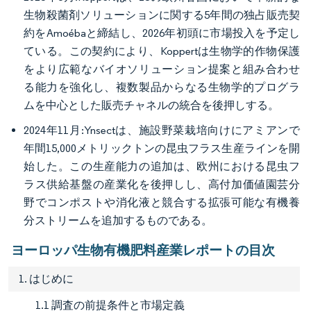
生物殺菌剤ソリューションに関する5年間の独占販売契
約をAmoébaと締結し、2026年初頭に市場投入を予定し
ている。この契約により、Koppertは生物学的作物保護
をより広範なバイオソリューション提案と組み合わせ
る能力を強化し、複数製品からなる生物学的プログラ
ムを中心とした販売チャネルの統合を後押しする。
2024年11月:Ynsectは、施設野菜栽培向けにアミアンで
年間15,000メトリックトンの昆虫フラス生産ラインを開
始した。この生産能力の追加は、欧州における昆虫フ
ラス供給基盤の産業化を後押しし、高付加価値園芸分
野でコンポストや消化液と競合する拡張可能な有機養
分ストリームを追加するものである。
ヨーロッパ生物有機肥料産業レポートの目次
1. はじめに
1.1 調査の前提条件と市場定義