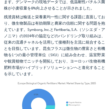
ます。デンマークの現地データでは、低温耐性バチルス菌
株が小麦収量を8%向上させることが示されました。
残渣資材は輸送と栄養素均一性に関する課題に直面してお
り、微生物製品は有効期限と農家の信頼に関する問題を抱
えています。Symborg, Inc.とFertiberia, S.A.（ソシエダ・ア
ノニマ）の2024年の協定などのバンドリング取り組みは、
従来の流通チャネルを活用して接種剤を主流に統合するこ
とを目指しています。昆虫フラスは微生物の豊富さと有機
物を1つの最小管理単位（SKU）に組み合わせ、温室野菜
や観賞植物でニッチを開拓しており、ヨーロッパ生物有機
肥料市場がハイブリッドソリューションへと進化すること
を示しています。