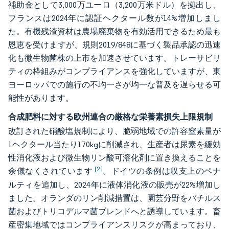
補助金として3,000万ユーロ（3,200万米ドル）を拠出し、
フランスは2024年に認証ヘクタール数が14%増加しまし
た。有機残渣資材は農場廃棄物を有効活用できるため最も
恩恵を受けますが、規則2019/848に基づく製品承認の迅速
化も微生物菌株の上市を加速させています。トレーサビリ
ティの枠組みがコンプライアンスを強化していますが、東
ヨーロッパでの施行の不均一さが均一な普及を遅らせる可
能性があります。
合成肥料に対する欧州連合の厳格な栄養素損失上限規制
改訂された硝酸塩規制により、脆弱地域での許容窒素量が
1ヘクタール当たり170kgに削減され、生産者は尿素を緩効
性消化液および微生物リン酸可溶化剤に置き換えることを
[2]
余儀なくされています
。ドイツの条例は収支上のペナ
ルティを追加し、2024年に液体消化液の販売が22%増加し
ました。オランダのリン削減措置は、園芸分野をバチルス
菌およびトリコデルマ菌ブレンドへと誘導しています。畜
産密集地域ではコンプライアンスリスクが高まっており、