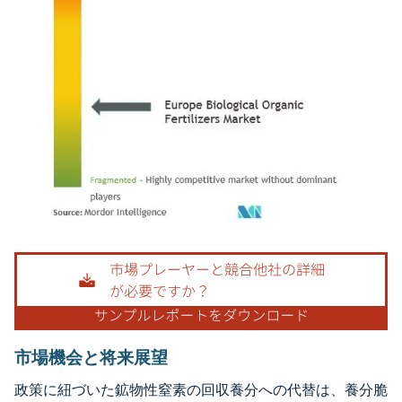
画像 © Mordor Intelligence。再利用にはCC BY 4.0の表示が必要です。
市場機会と将来展望
政策に紐づいた鉱物性窒素の回収養分への代替は、養分脆