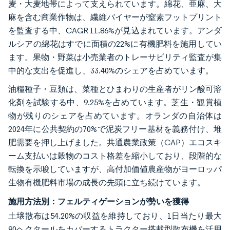
麦・大麦地帯によって支えられています。綿花、亜麻、大
麻を含む商業作物は、繊維バイヤーが窒素フットプリント
を監査する中、CAGR 11.86%が見込まれています。アンダ
ルシアの綿花はすでに面積の22%に有機肥料を施用してい
ます。果物・野菜は小売業者のトレーサビリティ監査が集
中的な支出を促進し、33.40%のシェアを占めています。
油糧種子・豆類は、菜種とひまわりの生産者がリン酸可溶
化剤を試験する中、9.25%を占めています。芝生・観賞植
物が残りのシェアを占めています。オランダの自治体は
2024年に公共契約の70%で泥炭フリー基材を義務付け、堆
肥需要を押し上げました。共通農業政策（CAP）エコスキ
ーム支払いは穀物のコスト格差を縮小しており、段階的な
転換を示唆していますが、高付加価値農産物がヨーロッパ
生物有機肥料市場の成長の先頭に立ち続けています。
施用方法別：フェルティゲーションが勢いを獲得
土壌散布は54.20%の収益を維持しており、1日当たり最大
80ヘクタールをカバーするトラクター搭載型散布機を活用