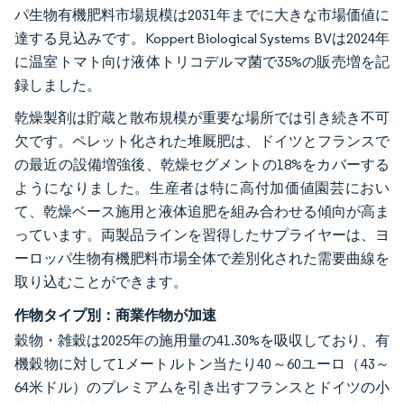
パ生物有機肥料市場規模は2031年までに大きな市場価値に
達する見込みです。Koppert Biological Systems BVは2024年
に温室トマト向け液体トリコデルマ菌で35%の販売増を記
録しました。
乾燥製剤は貯蔵と散布規模が重要な場所では引き続き不可
欠です。ペレット化された堆厩肥は、ドイツとフランスで
の最近の設備増強後、乾燥セグメントの18%をカバーする
ようになりました。生産者は特に高付加価値園芸におい
て、乾燥ベース施用と液体追肥を組み合わせる傾向が高ま
っています。両製品ラインを習得したサプライヤーは、ヨ
ーロッパ生物有機肥料市場全体で差別化された需要曲線を
取り込むことができます。
作物タイプ別：商業作物が加速
穀物・雑穀は2025年の施用量の41.30%を吸収しており、有
機穀物に対して1メートルトン当たり40～60ユーロ（43～
64米ドル）のプレミアムを引き出すフランスとドイツの小