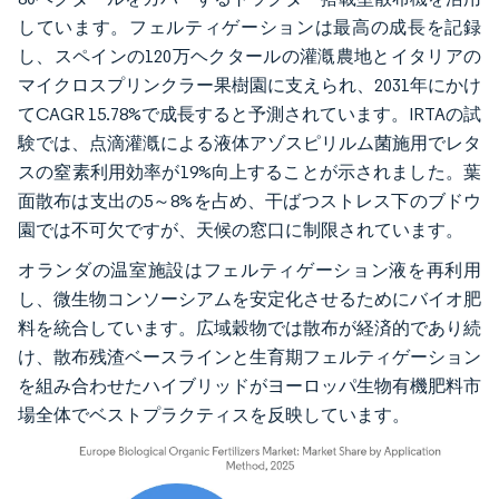
しています。フェルティゲーションは最高の成長を記録
し、スペインの120万ヘクタールの灌漑農地とイタリアの
マイクロスプリンクラー果樹園に支えられ、2031年にかけ
てCAGR 15.78%で成長すると予測されています。IRTAの試
験では、点滴灌漑による液体アゾスピリルム菌施用でレタ
スの窒素利用効率が19%向上することが示されました。葉
面散布は支出の5～8%を占め、干ばつストレス下のブドウ
園では不可欠ですが、天候の窓口に制限されています。
オランダの温室施設はフェルティゲーション液を再利用
し、微生物コンソーシアムを安定化させるためにバイオ肥
料を統合しています。広域穀物では散布が経済的であり続
け、散布残渣ベースラインと生育期フェルティゲーション
を組み合わせたハイブリッドがヨーロッパ生物有機肥料市
場全体でベストプラクティスを反映しています。