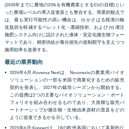
(2030年までに農地の25%を有機農業とするEUの目標)とい
った農場レベルの導入促進策とも整合する。商業的観点で
は、最も実行可能性の高い機会は、(i) かさばる残渣の輸
送負担を軽減するペレット化・濃縮技術、および (ii) 灌注
施肥システム向けに設計された液体・安定化微生物フォー
マットであり、精密供給が養分損失の規制順守を支えつつ
施用効率を改善する。
最近の業界動向
2026年6月:Rovensa Nextは、Novonesisの農業用バイオ
ソリューションの一部を米国で商業化するための販売
契約を発表し、2027年の栽培シーズンから開始する。
この提携は2つの主要なバイオソリューション・ポート
フォリオを組み合わせるものであり、大規模な販売パ
ートナーシップが微生物・生物由来資材の普及をどの
ように促進できるかを示している。
2025年6月:Koppertは、18の欧州各国において革新的な