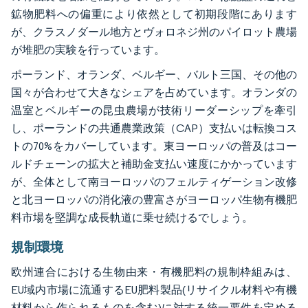
鉱物肥料への偏重により依然として初期段階にあります
が、クラスノダール地方とヴォロネジ州のパイロット農場
が堆肥の実験を行っています。
ポーランド、オランダ、ベルギー、バルト三国、その他の
国々が合わせて大きなシェアを占めています。オランダの
温室とベルギーの昆虫農場が技術リーダーシップを牽引
し、ポーランドの共通農業政策（CAP）支払いは転換コス
トの70%をカバーしています。東ヨーロッパの普及はコー
ルドチェーンの拡大と補助金支払い速度にかかっています
が、全体として南ヨーロッパのフェルティゲーション改修
と北ヨーロッパの消化液の豊富さがヨーロッパ生物有機肥
料市場を堅調な成長軌道に乗せ続けるでしょう。
規制環境
欧州連合における生物由来・有機肥料の規制枠組みは、
EU域内市場に流通するEU肥料製品(リサイクル材料や有機
材料から作られるものを含む)に対する統一要件を定める