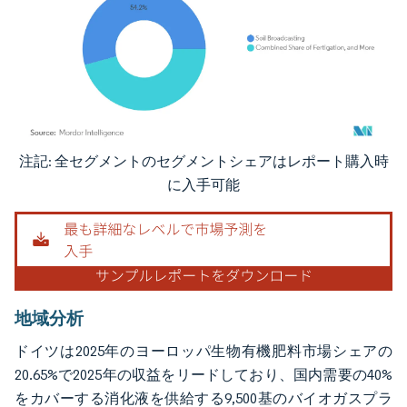
注記: 全セグメントのセグメントシェアはレポート購入時
画像 © Mordor Intelligence。再利用にはCC BY 4.0の表示が必要です。
に入手可能
地域分析
ドイツは2025年のヨーロッパ生物有機肥料市場シェアの
20.65%で2025年の収益をリードしており、国内需要の40%
をカバーする消化液を供給する9,500基のバイオガスプラ