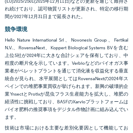
(EU)2025/2501(2025年12月11日)などの更新を通じて維持さ
れ続けており、認可物質リストが更新され、特定の移行期
間が2027年12月31日まで延長された。
競争環境
Hello Nature International Srl、Novonesis Group、Fertikal
N.V.、RovensaNext、Koppert Biological Systems BVを含む
上位5社が2024年に大きな合計シェアを保有しており、中
程度の断片化を示しています。Verbioなどのバイオガス事
業者がペレットプラントを通じて消化液を収益化する垂直
統合が見られ、水平展開としてはRovensaNextの2024年ス
ペインでの堆肥事業買収が挙げられます。新興の破壊的企
業YnsectとProtixが昆虫フラス生産能力を拡大し、堆肥の
経済性に挑戦しており、BASFのXarvioプラットフォームは
バイオ肥料の推奨事項をデジタル作物計画に組み込んでい
ます。
技術は市場における主要な差別化要因として機能してお