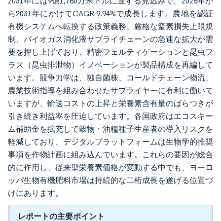
2031年には9億1,760万米ドルに達する見込みで、2026年か
ら2031年にかけてCAGR 9.94%で成長します。農地を認証
有機システムへ転換する政策義務、厳格な窒素損失上限規
制、バイオガス消化液サプライチェーンの急速な拡大が需
要を押し上げており、精密フェルティゲーションと昆虫フ
ラス（昆虫排泄物）イノベーションが製品構成を再編して
います。競争力学は、独自菌株、コールドチェーン物流、
農業技術指導を組み合わせたサプライヤーに有利に働いて
いますが、輸送コストの上昇と栄養素含有量のばらつきが
引き続き利益率を圧迫しています。各国政府はエコスキー
ム補助金を拡充して穀物・油糧種子生産者の導入リスクを
軽減しており、デジタルプラットフォームは生物学的推奨
事項を作物計画に組み込んでいます。これらの要因が総合
的に作用し、従来型栄養素価格が変動する中でも、ヨーロ
ッパ生物有機肥料市場は持続的な二桁成長を遂げる位置づ
けにあります。
レポートの主要ポイント