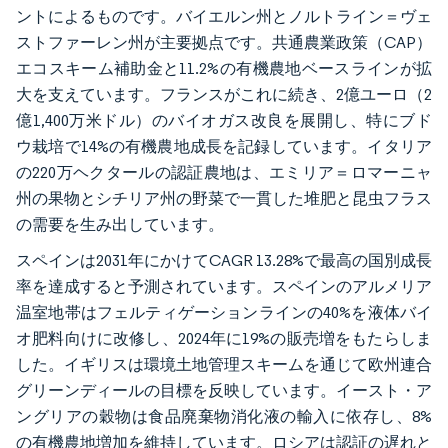
ントによるものです。バイエルン州とノルトライン＝ヴェ
ストファーレン州が主要拠点です。共通農業政策（CAP）
エコスキーム補助金と11.2%の有機農地ベースラインが拡
大を支えています。フランスがこれに続き、2億ユーロ（2
億1,400万米ドル）のバイオガス改良を展開し、特にブド
ウ栽培で14%の有機農地成長を記録しています。イタリア
の220万ヘクタールの認証農地は、エミリア＝ロマーニャ
州の果物とシチリア州の野菜で一貫した堆肥と昆虫フラス
の需要を生み出しています。
スペインは2031年にかけてCAGR 13.28%で最高の国別成長
率を達成すると予測されています。スペインのアルメリア
温室地帯はフェルティゲーションラインの40%を液体バイ
オ肥料向けに改修し、2024年に19%の販売増をもたらしま
した。イギリスは環境土地管理スキームを通じて欧州連合
グリーンディールの目標を反映しています。イースト・ア
ングリアの穀物は食品廃棄物消化液の輸入に依存し、8%
の有機農地増加を維持しています。ロシアは認証の遅れと