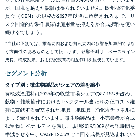
が、国境を越えた認証は得られていません。欧州標準化委
員会（CEN）の規格が2027年以降に策定されるまで、リ
スク回避的な耕作農家は施用量を抑えるか合成肥料を使い
続けるでしょう。
*当社の予測では、推進要因および抑制要因の影響を加算的ではな
く方向性のあるものとして扱います。影響予測は、ベースライン
成長、構成効果、および変数間の相互作用を反映しています。
セグメント分析
タイプ別：微生物製品がシェアの差を縮小
有機残渣肥料は2025年の収益市場シェアの57.45%を占め、
穀物・雑穀輪作における1ヘクタール当たりの低コスト維
持に貢献する確立された堆肥、堆厩肥、消化液チャネルに
よって牽引されています。微生物製品は、小売業者が合成
残留物にペナルティを課し、規則2019/1009が承認時間を
半減させる中、CAGR 12.55%で上回る成長が見込まれてい