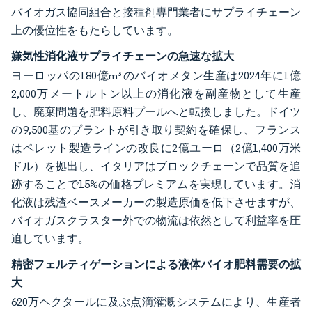
バイオガス協同組合と接種剤専門業者にサプライチェーン
上の優位性をもたらしています。
嫌気性消化液サプライチェーンの急速な拡大
ヨーロッパの180億m³のバイオメタン生産は2024年に1億
2,000万メートルトン以上の消化液を副産物として生産
し、廃棄問題を肥料原料プールへと転換しました。ドイツ
の9,500基のプラントが引き取り契約を確保し、フランス
はペレット製造ラインの改良に2億ユーロ（2億1,400万米
ドル）を拠出し、イタリアはブロックチェーンで品質を追
跡することで15%の価格プレミアムを実現しています。消
化液は残渣ベースメーカーの製造原価を低下させますが、
バイオガスクラスター外での物流は依然として利益率を圧
迫しています。
精密フェルティゲーションによる液体バイオ肥料需要の拡
大
620万ヘクタールに及ぶ点滴灌漑システムにより、生産者