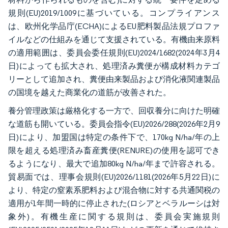
規則(EU)2019/1009に基づいている。コンプライアンス
は、欧州化学品庁(ECHA)によるEU肥料製品法規プロファ
イルなどの仕組みを通じて支援されている。有機由来原料
の適用範囲は、委員会委任規則(EU)2024/1682(2024年3月4
日)によっても拡大され、処理済み糞便が構成材料カテゴ
リーとして追加され、糞便由来製品および消化液関連製品
の国境を越えた商業化の道筋が改善された。
養分管理政策は厳格化する一方で、回収養分に向けた明確
な道筋も開いている。委員会指令(EU)2026/288(2026年2月9
日)により、加盟国は特定の条件下で、170kg N/ha/年の上
限を超える処理済み畜産糞便(RENURE)の使用を認可でき
るようになり、最大で追加80kg N/ha/年まで許容される。
貿易面では、理事会規則(EU)2026/1181(2026年5月22日)に
より、特定の窒素系肥料および混合物に対する共通関税の
適用が1年間一時的に停止された(ロシアとベラルーシは対
象外)。有機生産に関する規則は、委員会実施規則