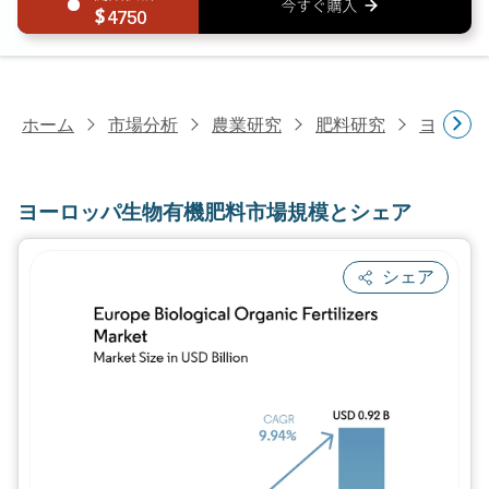
4750
ホーム
市場分析
農業研究
肥料研究
ヨーロッ
ヨーロッパ生物有機肥料市場規模とシェア
シェア