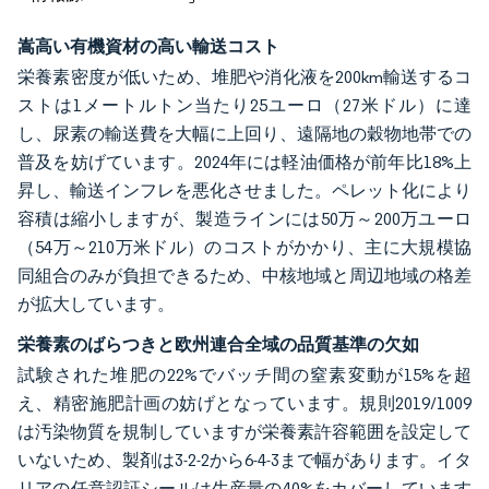
嵩高い有機資材の高い輸送コスト
栄養素密度が低いため、堆肥や消化液を200km輸送するコ
ストは1メートルトン当たり25ユーロ（27米ドル）に達
し、尿素の輸送費を大幅に上回り、遠隔地の穀物地帯での
普及を妨げています。2024年には軽油価格が前年比18%上
昇し、輸送インフレを悪化させました。ペレット化により
容積は縮小しますが、製造ラインには50万～200万ユーロ
（54万～210万米ドル）のコストがかかり、主に大規模協
同組合のみが負担できるため、中核地域と周辺地域の格差
が拡大しています。
栄養素のばらつきと欧州連合全域の品質基準の欠如
試験された堆肥の22%でバッチ間の窒素変動が15%を超
え、精密施肥計画の妨げとなっています。規則2019/1009
は汚染物質を規制していますが栄養素許容範囲を設定して
いないため、製剤は3-2-2から6-4-3まで幅があります。イタ
リアの任意認証シールは生産量の40%をカバーしています