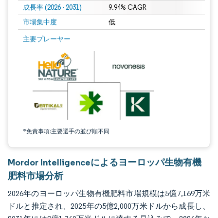
成長率 (2026 - 2031)
9.94% CAGR
市場集中度
低
画像 © Mordor Intelligence。再利用にはCC BY 4.0の表示が必要です。
主要プレーヤー
*免責事項:主要選手の並び順不同
Mordor Intelligenceによるヨーロッパ生物有機
肥料市場分析
2026年のヨーロッパ生物有機肥料市場規模は5億7,169万米
ドルと推定され、2025年の5億2,000万米ドルから成長し、