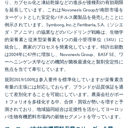
り、カプセル化と凍結乾燥などの進歩が接種剤の有効期限
を延長しています。これはNovonesis Groupが南部市場を
ターゲットとした安定化バチルス菌製品を発売したことに
例示されています。Symborg, Inc.とFertiberia, S.A.（ソシエ
ダ・アノニマ）の協業などのバンドリング戦略は、生物学
的栄養素と従来型栄養素を1つの最小管理単位（SKU）に
統合し、農家のプロセスを簡素化しています。特許出願数
は2024年に47件に増加し、Novonesis Group、BASF SE、ワ
ーヘニンゲン大学などの機関が菌株最適化と製剤安定性に
焦点を当てて牽引しています。
規則2019/1009は参入要件を標準化していますが栄養素含
有量の主張には対応しておらず、ブランドが品質保証を通
じて差別化することを可能にしています。農薬会社がポー
トフォリオを多様化する中、合併・買収が勢いを増すと予
測されており、地域協同組合は近接性を活かしてヨーロッ
パ生物有機肥料市場内の穀物セグメントを守っています。