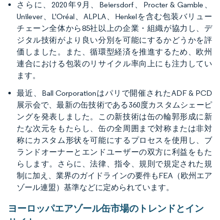
さらに、2020年9月、Beiersdorf、Procter & Gamble、
Unilever、L'Oréal、ALPLA、Henkelを含む包装バリュー
チェーン全体から85社以上の企業・組織が協力し、デ
ジタル技術がより良い分別を可能にするかどうかを評
価しました。また、循環型経済を推進するため、欧州
連合における包装のリサイクル率向上にも注力してい
ます。
最近、Ball Corporationはパリで開催されたADF & PCD
展示会で、最新の缶技術である360度カスタムシェーピ
ングを発表しました。この新技術は缶の輪郭形成に新
たな次元をもたらし、缶の全周囲まで対称または非対
称にカスタム形状を可能にするプロセスを使用し、ブ
ランドオーナーとエンドユーザーの双方に利益をもた
らします。さらに、法律、指令、規則で規定された規
制に加え、業界のガイドラインの要件もFEA（欧州エア
ゾール連盟）基準などに定められています。
ヨーロッパエアゾール缶市場のトレンドとイン