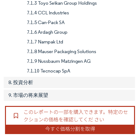
7.1.3 Toyo Seikan Group Holdings
7.1.4 CCL Industries
7.1.5 Can-Pack SA
7.1.6 Ardagh Group
7.1.7 Nampak Ltd
7.1.8 Mauser Packaging Solutions
7.1.9 Nussbaum Matzingen AG
7.1.10 Tecnocap SpA
8. 投資分析
9. 市場の将来展望