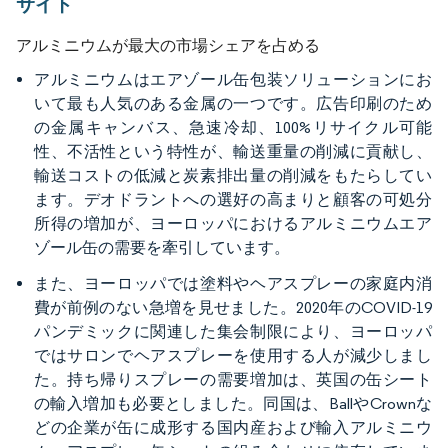
サイト
アルミニウムが最大の市場シェアを占める
アルミニウムはエアゾール缶包装ソリューションにお
いて最も人気のある金属の一つです。広告印刷のため
の金属キャンバス、急速冷却、100%リサイクル可能
性、不活性という特性が、輸送重量の削減に貢献し、
輸送コストの低減と炭素排出量の削減をもたらしてい
ます。デオドラントへの選好の高まりと顧客の可処分
所得の増加が、ヨーロッパにおけるアルミニウムエア
ゾール缶の需要を牽引しています。
また、ヨーロッパでは塗料やヘアスプレーの家庭内消
費が前例のない急増を見せました。2020年のCOVID-19
パンデミックに関連した集会制限により、ヨーロッパ
ではサロンでヘアスプレーを使用する人が減少しまし
た。持ち帰りスプレーの需要増加は、英国の缶シート
の輸入増加も必要としました。同国は、BallやCrownな
どの企業が缶に成形する国内産および輸入アルミニウ