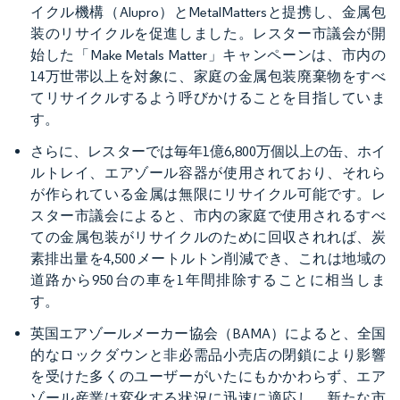
イクル機構（Alupro）とMetalMattersと提携し、金属包
装のリサイクルを促進しました。レスター市議会が開
始した「Make Metals Matter」キャンペーンは、市内の
14万世帯以上を対象に、家庭の金属包装廃棄物をすべ
てリサイクルするよう呼びかけることを目指していま
す。
さらに、レスターでは毎年1億6,800万個以上の缶、ホイ
ルトレイ、エアゾール容器が使用されており、それら
が作られている金属は無限にリサイクル可能です。レ
スター市議会によると、市内の家庭で使用されるすべ
ての金属包装がリサイクルのために回収されれば、炭
素排出量を4,500メートルトン削減でき、これは地域の
道路から950台の車を1年間排除することに相当しま
す。
英国エアゾールメーカー協会（BAMA）によると、全国
的なロックダウンと非必需品小売店の閉鎖により影響
を受けた多くのユーザーがいたにもかかわらず、エア
ゾール産業は変化する状況に迅速に適応し、新たな市