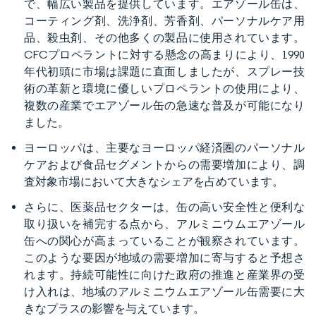
で、幅広い製品を提供しています。エアゾール缶は、
コーティング剤、洗浄剤、芳香剤、パーソナルケア用
品、殺虫剤、その他多くの製品に使用されています。
CFCプロペラントに対する懸念の高まりにより、1990
年代初頭に市場は課題に直面しましたが、スプレー技
術の革新と環境に優しいプロペラントの使用により、
複数の産業でエアゾール缶の急速な普及が可能になり
ました。
ヨーロッパは、主要なヨーロッパ経済圏のパーソナル
ケアおよび食品セグメントからの需要増加により、調
査対象市場において大きなシェアを占めています。
さらに、医薬品セクターは、缶の高い安全性と便利な
取り扱いを補完する点から、アルミニウムエアゾール
缶への関心が高まっていることが観察されています。
このような要因が地域の需要増加に寄与すると予想さ
れます。持続可能性に向けた政府の推進と産業界の受
け入れは、地域のアルミニウムエアゾール缶需要に大
きなプラスの影響を与えています。