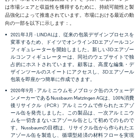
は市場シェアと収益性を獲得するために、持続可能性と製
品強化によって推進されています。市場における最近の動
向の一部を以下に示します：。
2021年3月 - LINDALは、従来の包装デザインプロセスを
変革するため、ドイツでオンライン3Dエアゾールコン
フィギュレーターを開始しました。新しい3Dエアゾー
ルコンフィギュレーターは、同社のウェブサイトで独
占的にホストされています。顧客は、高度な編集・デ
ザインツールのスイートにアクセスし、3Dエアゾール
包装を即座かつ簡単に作成できます。
2020年9月 - アルミニウムモノブロック缶のスウェーデ
ンメーカーであるNussbaum Matzingen AGは、100%消費
後リサイクル（PCR）アルミニウムで作られたエアゾ
ール缶を発売しました。この製品は、一次アルミニウ
ムを一切含まないエアゾール缶として初めてのもので
す。Nussbaumの目標は、リサイクル缶から作られたエ
アゾール缶を製造し、循環型経済の材料フローを実現