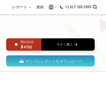
レポート
連絡
+1 617-765-2493
4750