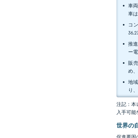
車両
車は
コ
36
推進
ー電
販売
め、
地域
り、
注記：本レ
入手可能
世界の
促進要因