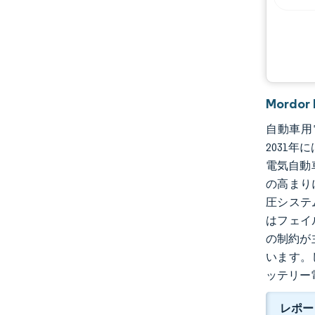
機会と展望
業界の動向
Mord
自動車用電
2031年
電気自動
の高まり
圧システ
はフェイ
の制約が
います。
ッテリー
レポー