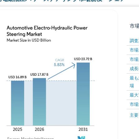
市
調査
市場規
市場規
成長率 
最も
場
画像 © Mordor Intelligence。再利用にはCC BY 4
最大
市場
画像 ©
主要