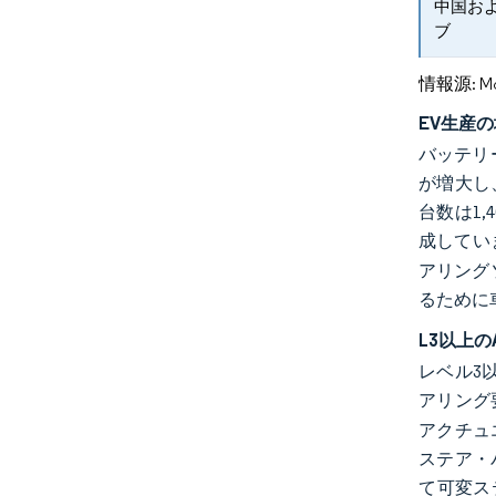
中国お
ブ
情報源: Mord
EV生産
バッテリ
が増大し
台数は1
成してい
アリング
るために
L3以上
レベル3
アリング
アクチュ
ステア・
て可変ス