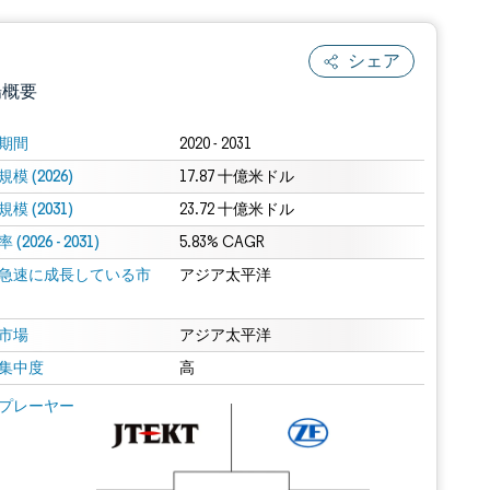
シェア
場概要
期間
2020 - 2031
模 (2026)
17.87 十億米ドル
模 (2031)
23.72 十億米ドル
(2026 - 2031)
5.83% CAGR
急速に成長している市
アジア太平洋
.0の表示が必要です。
市場
アジア太平洋
集中度
高
 Mordor Intelligence。再利用にはCC BY 4.0の表示が必要です。
プレーヤー