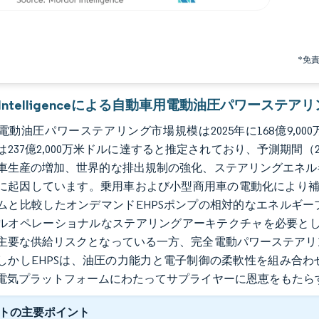
*免
or Intelligenceによる自動車用電動油圧パワーステ
動油圧パワーステアリング市場規模は2025年に168億9,000万
には237億2,000万米ドルに達すると推定されており、予測期間（20
車生産の増加、世界的な排出規制の強化、ステアリングエネル
に起因しています。乗用車および小型商用車の電動化により補
ムと比較したオンデマンドEHPSポンプの相対的なエネルギ
ルオペレーショナルなステアリングアーキテクチャを必要とし
主要な供給リスクとなっている一方、完全電動パワーステアリ
しかしEHPSは、油圧の力能力と電子制御の柔軟性を組み合
電気プラットフォームにわたってサプライヤーに恩恵をもたら
トの主要ポイント