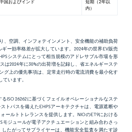
中国およびインド
短期（2年以
内）
り、空調、インフォテインメント、安全機能の補助負荷
ギー効率格差が拡大しています。2024年の世界EV販売
、EHPSシステムにとって相当規模のアドレサブル市場を形
は2024年に30%の出荷増を記録し、省エネルギーステ
ング上の優先事項は、定常走行時の電流消費を最小化す
しています。
るISO 26262に基づくフェイルオペレーショナルなステ
ストパスを備えたEHPSアーキテクチャは、電源遮断や
ールトトレランスを提供します。NIOのET9における
PSモジュールが電子アクチュエーションと組み合わさっ
。したがってサプライヤーは、機能安全監査を満たす診