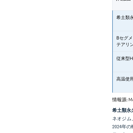
希土類
Bセグ
テアリン
従来型
高温使
情報源: Mord
希土類永
ネオジム
2024