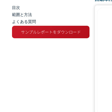
目次
市場規模とシェア
範囲と方法
よくある質問
市場分析
トレンドとインサイト
セグメント分析
地理分析
規制環境
バリューチェーン分析
競争環境
主要プレーヤー