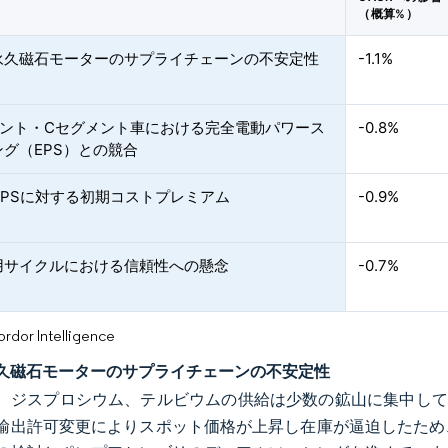
（概算%）
永久磁石モーターのサプライチェーンの不安定性
-1.1%
メント・Cセグメント車における完全電動パワース
-0.8%
グ（EPS）との競合
HPSに対する初期コストプレミアム
-0.9%
用サイクルにおける信頼性への懸念
-0.7%
or Intelligence
久磁石モーターのサプライチェーンの不安定性
、ジスプロシウム、テルビウムの供給は少数の鉱山に集中して
年の輸出許可変更によりスポット価格が上昇し在庫が逼迫したた