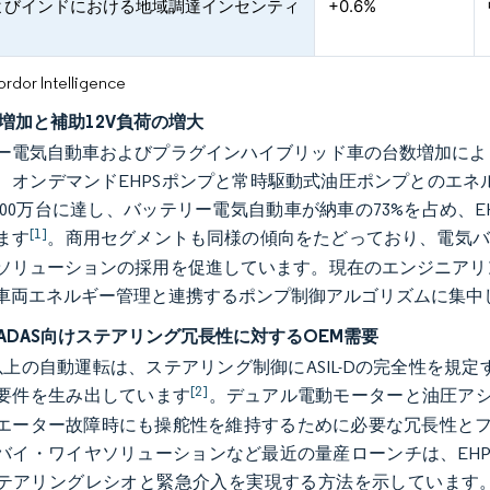
よびインドにおける地域調達インセンティ
+0.6%
or Intelligence
の増加と補助12V負荷の増大
ー電気自動車およびプラグインハイブリッド車の台数増加によ
、オンデマンドEHPSポンプと常時駆動式油圧ポンプとのエネル
,400万台に達し、バッテリー電気自動車が納車の73%を占め
[1]
ます
。商用セグメントも同様の傾向をたどっており、電気バス
ソリューションの採用を促進しています。現在のエンジニアリ
車両エネルギー管理と連携するポンプ制御アルゴリズムに集中
のADAS向けステアリング冗長性に対するOEM需要
以上の自動運転は、ステアリング制御にASIL-Dの完全性を規定す
[2]
要件を生み出しています
。デュアル電動モーターと油圧アシ
エーター故障時にも操舵性を維持するために必要な冗長性とフォ
バイ・ワイヤソリューションなど最近の量産ローンチは、EH
テアリングレシオと緊急介入を実現する方法を示しています