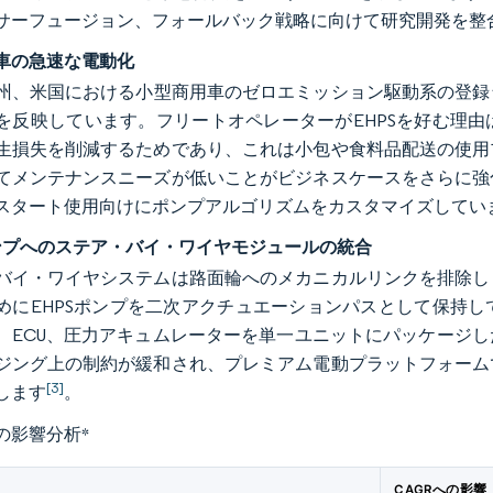
サーフュージョン、フォールバック戦略に向けて研究開発を整
車の急速な電動化
州、米国における小型商用車のゼロエミッション駆動系の登録台
を反映しています。フリートオペレーターがEHPSを好む理
生損失を削減するためであり、これは小包や食料品配送の使用
てメンテナンスニーズが低いことがビジネスケースをさらに強
スタート使用向けにポンプアルゴリズムをカスタマイズしてい
ポンプへのステア・バイ・ワイヤモジュールの統合
バイ・ワイヤシステムは路面輪へのメカニカルリンクを排除し
めにEHPSポンプを二次アクチュエーションパスとして保持
、ECU、圧力アキュムレーターを単一ユニットにパッケージ
ジング上の制約が緩和され、プレミアム電動プラットフォーム
[3]
します
。
の影響分析
*
CAGRへの影響