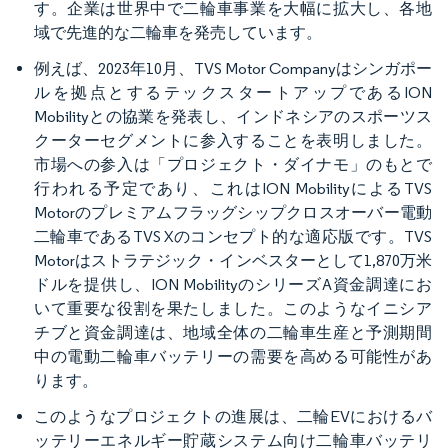
す。企業は世界中で二輪車事業を大幅に拡大し、各地
域で先進的な二輪車を発売しています。
例えば、2023年10月、TVS Motor Companyはシンガポー
ルを拠点とするテックスタートアップであるION
Mobilityとの協業を発表し、インドネシアのスポーツス
クーターセグメントに参入することを表明しました。
市場への参入は「プロジェクト・ダイナモ」のもとで
行われる予定であり、これはION MobilityによるTVS
Motorのプレミアムフラッグシップクロスオーバー電動
二輪車であるTVS Xのコンセプト的な適応版です。TVS
Motorはストラテジック・インベスターとして1,870万米
ドルを提供し、ION MobilityのシリーズA資金調達にお
いて重要な役割を果たしました。このようなイニシア
チブと資金調達は、地域全体の二輪車生産と予測期間
中の電動二輪車バッテリーの需要を高める可能性があ
ります。
このようなプロジェクトの進展は、二輪EVにおけるバ
ッテリーエネルギー貯蔵システム向け二輪車バッテリ