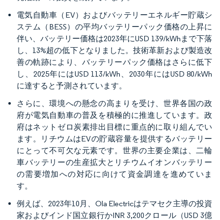
電気自動車（EV）およびバッテリーエネルギー貯蔵シ
ステム（BESS）の平均バッテリーパック価格の上昇に
伴い、バッテリー価格は2023年にUSD 139/kWhまで下落
し、13%超の低下となりました。技術革新および製造改
善の軌跡により、バッテリーパック価格はさらに低下
し、2025年にはUSD 113/kWh、2030年にはUSD 80/kWh
に達すると予測されています。
さらに、環境への懸念の高まりを受け、世界各国の政
府が電気自動車の普及を積極的に推進しています。政
府はネットゼロ炭素排出目標に重点的に取り組んでい
ます。リチウムはEVの貯蔵容量を提供するバッテリー
にとって不可欠な元素です。世界の主要企業は、二輪
車バッテリーの生産拡大とリチウムイオンバッテリー
の需要増加への対応に向けて資金調達を進めていま
す。
例えば、2023年10月、Ola Electricはテマセク主導の投資
家およびインド国立銀行かINR 3,200クロール（USD 3億