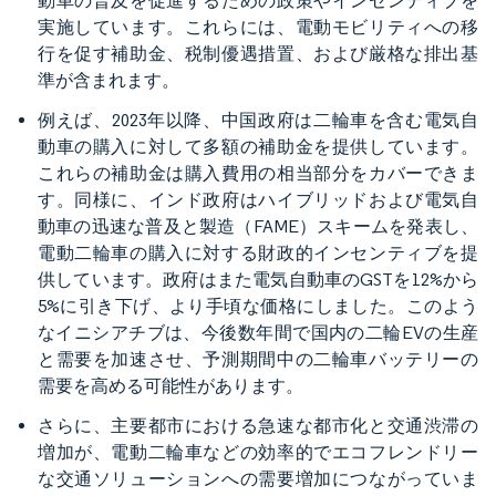
動車の普及を促進するための政策やインセンティブを
実施しています。これらには、電動モビリティへの移
行を促す補助金、税制優遇措置、および厳格な排出基
準が含まれます。
例えば、2023年以降、中国政府は二輪車を含む電気自
動車の購入に対して多額の補助金を提供しています。
これらの補助金は購入費用の相当部分をカバーできま
す。同様に、インド政府はハイブリッドおよび電気自
動車の迅速な普及と製造（FAME）スキームを発表し、
電動二輪車の購入に対する財政的インセンティブを提
供しています。政府はまた電気自動車のGSTを12%から
5%に引き下げ、より手頃な価格にしました。このよう
なイニシアチブは、今後数年間で国内の二輪EVの生産
と需要を加速させ、予測期間中の二輪車バッテリーの
需要を高める可能性があります。
さらに、主要都市における急速な都市化と交通渋滞の
増加が、電動二輪車などの効率的でエコフレンドリー
な交通ソリューションへの需要増加につながっていま