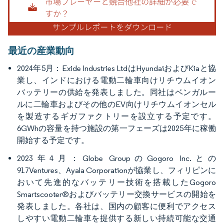
最近の産業動向
2024年5月：Exide Industries LtdはHyundaiおよびKiaと協
業し、インドにおける電動二輪車向けリチウムイオン
バッテリーの供給を発表しました。同社はベンガルー
ルに二輪車およびその他のEV向けリチウムイオンセル
を製造するギガファクトリーを設立する予定です。
6GWhの容量を持つ施設の第一フェーズは2025年に稼働
開始する予定です。
2023年4月：Globe GroupのGogoro Inc.との
917Ventures、Ayala Corporationが協業し、フィリピンに
おいて先進的なバッテリー技術を搭載したGogoro
Smartscooter®およびバッテリー交換サービスの開始を
発表しました。各社は、国内の顧客に便利でアクセス
しやすい電動二輪車を提供する新しい持続可能な交通