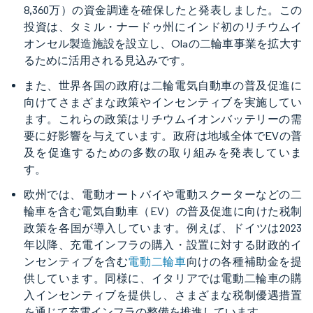
8,360万）の資金調達を確保したと発表しました。この
投資は、タミル・ナードゥ州にインド初のリチウムイ
オンセル製造施設を設立し、Olaの二輪車事業を拡大す
るために活用される見込みです。
また、世界各国の政府は二輪電気自動車の普及促進に
向けてさまざまな政策やインセンティブを実施してい
ます。これらの政策はリチウムイオンバッテリーの需
要に好影響を与えています。政府は地域全体でEVの普
及を促進するための多数の取り組みを発表していま
す。
欧州では、電動オートバイや電動スクーターなどの二
輪車を含む電気自動車（EV）の普及促進に向けた税制
政策を各国が導入しています。例えば、ドイツは2023
年以降、充電インフラの購入・設置に対する財政的イ
ンセンティブを含む
電動二輪車
向けの各種補助金を提
供しています。同様に、イタリアでは電動二輪車の購
入インセンティブを提供し、さまざまな税制優遇措置
を通じて充電インフラの整備を推進しています。