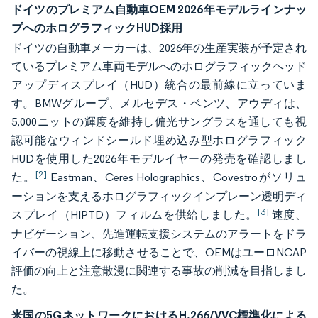
ドイツのプレミアム自動車OEM 2026年モデルラインナッ
プへのホログラフィックHUD採用
ドイツの自動車メーカーは、2026年の生産実装が予定され
ているプレミアム車両モデルへのホログラフィックヘッド
アップディスプレイ（HUD）統合の最前線に立っていま
す。BMWグループ、メルセデス・ベンツ、アウディは、
5,000ニットの輝度を維持し偏光サングラスを通しても視
認可能なウィンドシールド埋め込み型ホログラフィック
HUDを使用した2026年モデルイヤーの発売を確認しまし
[2]
た。
Eastman、Ceres Holographics、Covestroがソリュ
ーションを支えるホログラフィックインプレーン透明ディ
[3]
スプレイ（HIPTD）フィルムを供給しました。
速度、
ナビゲーション、先進運転支援システムのアラートをドラ
イバーの視線上に移動させることで、OEMはユーロNCAP
評価の向上と注意散漫に関連する事故の削減を目指しまし
た。
米国の5GネットワークにおけるH.266/VVC標準化による