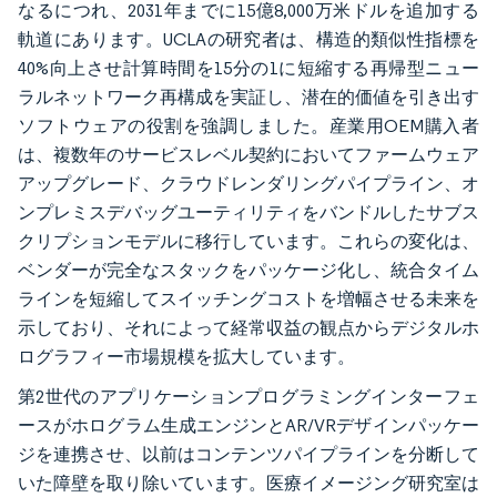
なるにつれ、2031年までに15億8,000万米ドルを追加する
軌道にあります。UCLAの研究者は、構造的類似性指標を
40%向上させ計算時間を15分の1に短縮する再帰型ニュー
ラルネットワーク再構成を実証し、潜在的価値を引き出す
ソフトウェアの役割を強調しました。産業用OEM購入者
は、複数年のサービスレベル契約においてファームウェア
アップグレード、クラウドレンダリングパイプライン、オ
ンプレミスデバッグユーティリティをバンドルしたサブス
クリプションモデルに移行しています。これらの変化は、
ベンダーが完全なスタックをパッケージ化し、統合タイム
ラインを短縮してスイッチングコストを増幅させる未来を
示しており、それによって経常収益の観点からデジタルホ
ログラフィー市場規模を拡大しています。
第2世代のアプリケーションプログラミングインターフェ
ースがホログラム生成エンジンとAR/VRデザインパッケー
ジを連携させ、以前はコンテンツパイプラインを分断して
いた障壁を取り除いています。医療イメージング研究室は