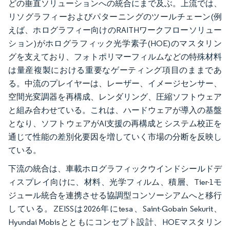
どの垂直ソリューションへの統合にまで及ぶ。上流では、
リソグラフィーおよびパターニングのツールチェーン(例
えば、ホログラフィー向けのRAITHワークフローソリュー
ション)がホログラフィック光学素子(HOE)のマスタリン
グを支えており、フォトポリマーフィルムなどの特殊材料
は量産複製における重要なゲーティング項目のままであ
る。中流のプレイヤーは、レーザー、イメージセンサー、
空間光変調器を再構成、レンダリング、圧縮ソフトウェア
と組み合わせている。これは、ハードウェアが導入の基盤
となり、ソフトウェアがAI支援の再構成とシステム校正を
通じて性能の差別化要因を増していく市場の分断を反映し
ている。
下流の統合は、車載ホログラフィックウインドシールドデ
ィスプレイ向けに、材料、光学フィルム、積層、Tier-1モ
ジュール統合を連携させる協調型コンソーシアムへと移行
している。ZEISSは2026年にtesa、Saint-Gobain Sekurit、
Hyundai Mobisとともにコンセプト設計、HOEマスタリン