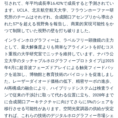
引されて、年平均成長率16.42%で成長すると予測されてい
ます。UCLA、北京航空航天大学、フラウンホーファー研
究所のチームはそれぞれ、合成開口アセンブリから導出さ
れた57°を超える視野角を報告し、商業的実現可能性をか
つて制限していた視野の壁を打ち破りました。
インラインホログラフィーは、ラベルフリー顕微鏡の主力
として、最大解像度よりも簡単なアライメントを好むコス
ト重視の大学研究室でニッチを維持しています。ナバラ公
立大学のタッチャブルホログラフィープロトタイプは2025
年4月に超音波フェーズドアレイによる触覚フィードバッ
クを追加し、博物館と教育技術のパイロットを促進しまし
た。レーザーダイオード価格の低下、精密サーボの進歩、
AI再構成の融合により、ハイブリッドシステムは検査ライ
ンで従来の干渉計に取って代わる位置に立ち、2028年まで
に合成開口アーキテクチャに向けてさらに5%のシェアを
移行させる可能性があります。空間光変調器の供給が安定
すれば、これらの技術のデジタルホログラフィー市場シェ