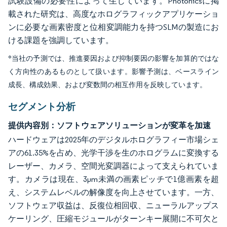
試験設備の必要性によって生じています。Photonicsに掲
載された研究は、高度なホログラフィックアプリケーショ
ンに必要な画素密度と位相変調能力を持つSLMの製造にお
ける課題を強調しています。
*当社の予測では、推進要因および抑制要因の影響を加算的ではな
く方向性のあるものとして扱います。影響予測は、ベースライン
成長、構成効果、および変数間の相互作用を反映しています。
セグメント分析
提供内容別：ソフトウェアソリューションが変革を加速
ハードウェアは2025年のデジタルホログラフィー市場シェ
アの61.35%を占め、光学干渉を生のホログラムに変換する
レーザー、カメラ、空間光変調器によって支えられていま
す。カメラは現在、3µm未満の画素ピッチで1億画素を超
え、システムレベルの解像度を向上させています。一方、
ソフトウェア収益は、反復位相回収、ニューラルアップス
ケーリング、圧縮モジュールがターンキー展開に不可欠と