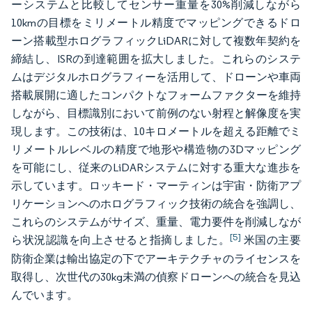
ーシステムと比較してセンサー重量を30%削減しながら
10kmの目標をミリメートル精度でマッピングできるドロ
ーン搭載型ホログラフィックLiDARに対して複数年契約を
締結し、ISRの到達範囲を拡大しました。これらのシステ
ムはデジタルホログラフィーを活用して、ドローンや車両
搭載展開に適したコンパクトなフォームファクターを維持
しながら、目標識別において前例のない射程と解像度を実
現します。この技術は、10キロメートルを超える距離でミ
リメートルレベルの精度で地形や構造物の3Dマッピング
を可能にし、従来のLiDARシステムに対する重大な進歩を
示しています。ロッキード・マーティンは宇宙・防衛アプ
リケーションへのホログラフィック技術の統合を強調し、
これらのシステムがサイズ、重量、電力要件を削減しなが
[5]
ら状況認識を向上させると指摘しました。
米国の主要
防衛企業は輸出協定の下でアーキテクチャのライセンスを
取得し、次世代の30kg未満の偵察ドローンへの統合を見込
んでいます。