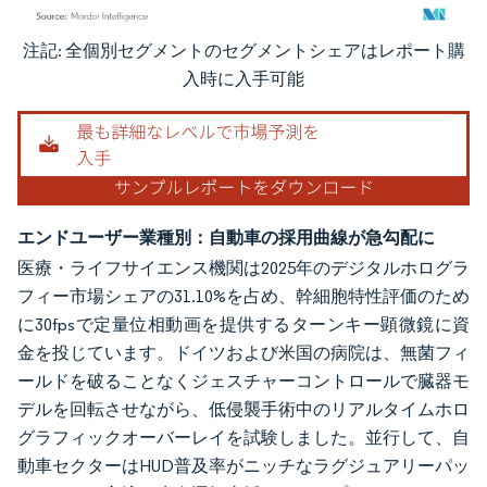
注記: 全個別セグメントのセグメントシェアはレポート購
画像 © Mordor Intelligence。再利用にはCC BY 4.0の表示が必要です。
入時に入手可能
エンドユーザー業種別：自動車の採用曲線が急勾配に
医療・ライフサイエンス機関は2025年のデジタルホログラ
フィー市場シェアの31.10%を占め、幹細胞特性評価のため
に30fpsで定量位相動画を提供するターンキー顕微鏡に資
金を投じています。ドイツおよび米国の病院は、無菌フィ
ールドを破ることなくジェスチャーコントロールで臓器モ
デルを回転させながら、低侵襲手術中のリアルタイムホロ
グラフィックオーバーレイを試験しました。並行して、自
動車セクターはHUD普及率がニッチなラグジュアリーパッ