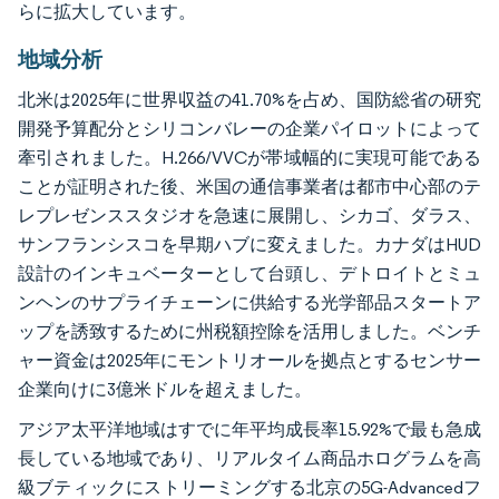
らに拡大しています。
地域分析
北米は2025年に世界収益の41.70%を占め、国防総省の研究
開発予算配分とシリコンバレーの企業パイロットによって
牽引されました。H.266/VVCが帯域幅的に実現可能である
ことが証明された後、米国の通信事業者は都市中心部のテ
レプレゼンススタジオを急速に展開し、シカゴ、ダラス、
サンフランシスコを早期ハブに変えました。カナダはHUD
設計のインキュベーターとして台頭し、デトロイトとミュ
ンヘンのサプライチェーンに供給する光学部品スタートア
ップを誘致するために州税額控除を活用しました。ベンチ
ャー資金は2025年にモントリオールを拠点とするセンサー
企業向けに3億米ドルを超えました。
アジア太平洋地域はすでに年平均成長率15.92%で最も急成
長している地域であり、リアルタイム商品ホログラムを高
級ブティックにストリーミングする北京の5G-Advancedフ