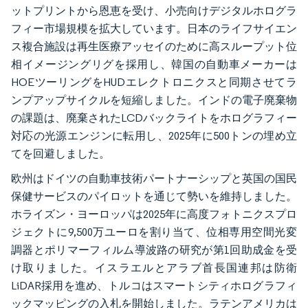
ットプリントから恩恵を受け、小売向けデジタルホログラ
フィー市場規模を拡大しています。日本のライフサイエン
ス複合施設は再生医療アッセイのために高スループット位
相イメージングリグを採用し、韓国の自動車メーカーは
HOEツーリングをHUDエレクトロニクスと同期させてラ
ンプアップサイクルを短縮しました。インドの電子廃棄物
の課題は、廃棄されたLCDバックライトをホログラフィー
対応の光源エンジンに転用し、2025年に500トンの埋め立
てを回避しました。
欧州はドイツの自動車技術パートナーシップと英国の国民
保健サービスのパイロットを通じて勢いを維持しました。
ホライズン・ヨーロッパは2025年に高度フォトニクスプロ
ジェクトに9,500万ユーロを割り当て、位相専用空間光変
調器とポリマーフィルム導波路の研究が第1回助成金を受
け取りました。イスラエルとアラブ首長国連邦は防衛
LiDAR採用を進め、トルコはスマートシティホログラフィ
ックマッピングの入札を開始しました。ラテンアメリカは