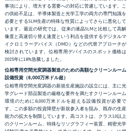
事項により、増大する需要への対応に苦慮しています。こ
の供給不足は、半導体製造と光学工学の両方の専門知識を
必要とするSLM生産の特殊な性質によってさらに悪化して
います。最近の研究では、従来の液晶SLMと比較して高解
像度と高速切り替え速度という利点を提供するデジタルマ
イクロミラーデバイス（DMD）などの代替アプローチが
検討されています。位相専用デバイスのスポット価格は
2025年に18%急騰しました。
位相専用空間光変調器製造のための高額なクリーンルーム
設備投資（8,000万米ドル超）
位相専用空間光変調器の新規生産施設の設立には、主に光
学グレード部品製造の厳格な要件を満たすクリーンルーム
環境のために8,000万米ドルを超える設備投資が必要で
す。この多額の投資障壁が新規参入者を阻み、既存の生産
能力の拡大を制限しています。高コストは、クラス10以上
のクリーンルーム、特殊なリソグラフィー装置、精密光学