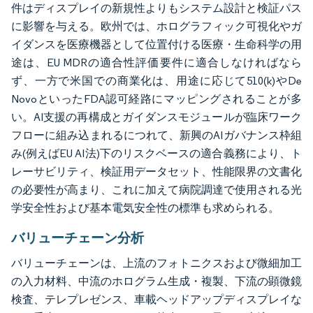
件はディスプレイの新規性よりもシステム設計と検証パス
に影響を与える。欧州では、ホログラフィック可視化やガ
イダンスを医療機器として位置付ける医療・生命科学の用
途は、EU MDRの適合性評価要件に適合しなければなら
ず、一方で米国での商業化は、用途に応じて510(k)やDe
NovoといったFDA認可経路にマッピングされることが多
い。AI支援の再構成とガイダンスモジュールが臨床ワーク
フローに組み込まれるにつれて、新興のAIガバナンス枠組
み(例えばEU AI法)下のリスクベースの適合義務により、ト
レーサビリティ、検証用データセット、性能限界の文書化
の必要性が高まり、これに加えて病院調達で使用される光
学安全性および基本電気安全性の標準も求められる。
バリューチェーン分析
バリューチェーンは、上流のフォトニクスおよび微細加工
の入力材料、中流のホログラム生成・複製、下流の顕微鏡
検査、テレプレゼンス、車載ヘッドアップディスプレイな