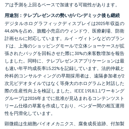
アは予測を上回るペースで加速する可能性があります。
用途別：テレプレゼンスの勢いがパンデミック後も継続
デジタルホログラフィックディスプレイは2025年収益の
44.60%を占め、旗艦小売店のウィンドウ、医療劇場、防衛
計画セルに対応しています。ルイ・ヴィトンなどのブラン
ドは、上海のショッピングモールで立体ショーケースが拡
張されたバッグを回転させた際に30%の来客数増加を報告
しました。同時に、テレプレゼンスアプリケーションは最
も速い年平均成長率15.22%を記録しています。法的仲裁と
外科的コンサルティングの早期採用者は、遠隔参加者が2
次元ビデオタイルではなく等身大のホログラムと対話した
際の生産性向上を検証しました。IEEE 1918.1.1ワーキング
グループは2026年までに批准が見込まれるコンテンツスト
リーム仕様の草案を作成しており、ベンダー間の相互運用
性を円滑化しています。
顕微鏡は生細胞バイオメカニクス、腐食成長追跡、付加製