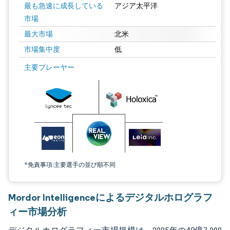
最も急速に成長している
アジア太平洋
市場
最大市場
北米
市場集中度
低
画像 © Mordor Intelligence。再利用にはCC BY 4.0の表示が必要です。
主要プレーヤー
*免責事項:主要選手の並び順不同
Mordor Intelligenceによるデジタルホログラフ
ィー市場分析