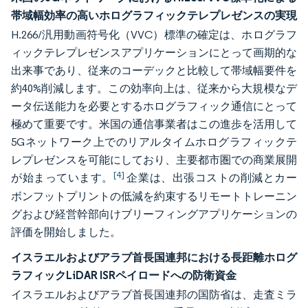
帯域幅効率の高いホログラフィックテレプレゼンスの実現
H.266/汎用動画符号化（VVC）標準の確定は、ホログラフ
ィックテレプレゼンスアプリケーションにとって画期的な
出来事であり、従来のコーデックと比較して帯域幅要件を
約40%削減します。この効率向上は、従来から大規模なデ
ータ伝送能力を必要とするホログラフィック通信にとって
極めて重要です。米国の通信事業者はこの進歩を活用して
5Gネットワーク上でのリアルタイムホログラフィックテ
レプレゼンスを可能にしており、主要都市圏での商業展開
[4]
が始まっています。
企業は、出張コストの削減とカー
ボンフットプリントの低減を約束するリモートトレーニン
グおよび経営幹部向けブリーフィングアプリケーションの
評価を開始しました。
イスラエルおよびアラブ首長国連邦における長距離ホログ
ラフィックLiDAR ISRペイロードへの防衛資金
イスラエルおよびアラブ首長国連邦の国防省は、走査ミラ