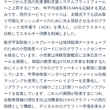
ケージから主流の先進運転支援システムプラットフォーム
へと上昇するにつれ、年平均成長率15.56%を記録する見込
みです。現代モービスとツァイスは、太陽光下でも読み取
り可能なダッシュボードのために光を屈折させるホログラ
フィック光学素子（HOE）を導入し、LCDクラスターと
比較してエネルギー消費を削減しました。
航空宇宙防衛インテグレーターは地球観測データキューブ
のための小型衛星ペイロードにホログラフィックセンサー
を統合しています。小売業は体験型旗艦店に立体広告ウォ
ールを展開し、韓国の教育省はSTEM入学者を刺激するた
めにインタラクティブホログラフィーキットを教室に装備
しています。半導体検査ベンダーはサブナノメートル位相
マッピングを使用してオーバーレイエラーを定量化し、リ
ソグラフィーノードの縮小ごとに計測ツールのアップグレ
ードを促進しています。これらの展開が収束するにつれ、
自動車業種の増分支出は消費者向けホログラフィーの先行
指標として機能し、デジタルホログラフィー市場全体をさ