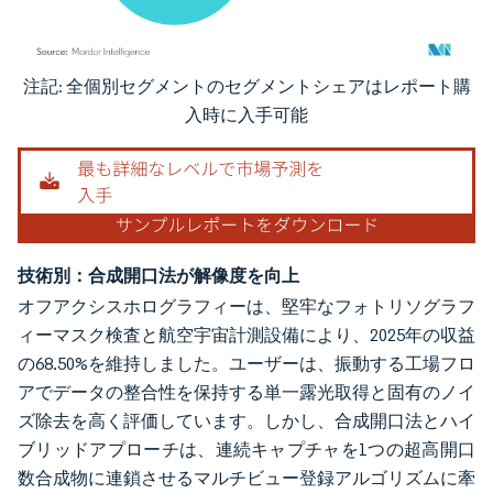
注記: 全個別セグメントのセグメントシェアはレポート購
画像 © Mordor Intelligence。再利用にはCC BY 4.0の表示が必要です。
入時に入手可能
技術別：合成開口法が解像度を向上
オフアクシスホログラフィーは、堅牢なフォトリソグラフ
ィーマスク検査と航空宇宙計測設備により、2025年の収益
の68.50%を維持しました。ユーザーは、振動する工場フロ
アでデータの整合性を保持する単一露光取得と固有のノイ
ズ除去を高く評価しています。しかし、合成開口法とハイ
ブリッドアプローチは、連続キャプチャを1つの超高開口
数合成物に連鎖させるマルチビュー登録アルゴリズムに牽