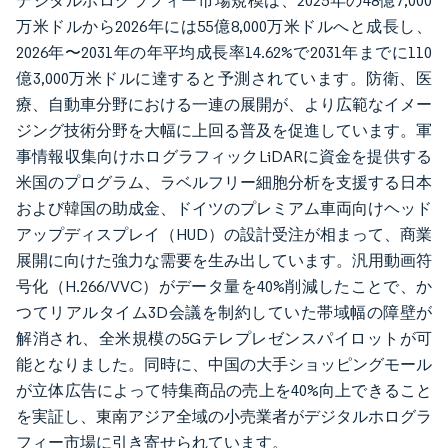
デジタルホログラフィー市場規模は、2025年の48億7,000
万米ドルから2026年には55億8,000万米ドルへと成長し、
2026年〜2031年の年平均成長率14.62%で2031年までに110
億3,000万米ドルに達すると予測されています。防衛、医
療、自動車分野における一連の展開が、より広範なイメー
ジング技術分野を大幅に上回る普及を促進しています。軍
事情報収集向けホログラフィックLiDARに資金を提供する
米国のプログラム、ラベルフリー細胞分析を支援する日本
および韓国の助成金、ドイツのプレミアム車両向けヘッド
アップディスプレイ（HUD）の設計受注が相まって、商業
展開に向けた強力な需要を生み出しています。汎用動画符
号化（H.266/VVC）がデータ量を40%削減したことで、か
つてリアルタイム3D会議を制約していた帯域幅の障壁が
解消され、全米規模の5Gテレプレゼンスパイロットが可
能となりました。同時に、中国の大手ショッピングモール
が立体広告によって特集商品の売上を40%向上できること
を実証し、東南アジア全域の小売業者がデジタルホログラ
フィー市場に引き寄せられています。