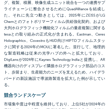
グ、複製、積層、映像生成ユニット統合を一つの連携サプ
ライチェーンに整合させるためにQuadAllianceを結成し
た。それに先立つ動きとしては、2025年にZEISSがLG
Chemとのフォトポリマーフィルム供給強化契約、および
大判ホログラフィック機能化フィルムの量産複製に関する
tesaとの取り組みの正式化が含まれる。Eastman、Ceres
Holographics、CovestroもHUD向けHIPTDフィルムスタッ
クに関する2024年のMOUに署名した。並行して、地理的
な製造戦略は従来の光学ハブの外へと拡大しており、
DigiLensが2024年にKaynes Technology Indiaと提携し、AR
機器向けのディスプレイ隣接ホログラフィック部品のコス
ト、歩留まり、生産能力のニーズを支えるため、ハイデラ
バードの新設施設で導波路製造を拡大した例が示してい
る。
競合ランドスケープ
市場集中度は中程度を維持しており、上位5社が2024年の