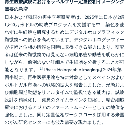
再生医療試験におけるラベルフリー定量位相イメージング
需要の急増
日本および韓国の再生医療研究者は、2025年に日本が2億
1,500万米ドルの助成プログラムを支援する中、染色を使
わずに生細胞を研究するためにデジタルホログラフィック
顕微鏡への依存を高めています。デジタルホログラフィー
が振幅と位相の情報を同時に取得できる能力により、研究
者は従来の顕微鏡では見えない細胞形態や動態を明らかに
しながら、前例のない詳細さで生細胞を分析することが可
[1]
能となります。
Phase Holographic Imagingは2024年第1
四半期に、再生医療用途を特に対象としてスペインおよび
ポルトガル市場への戦略的拡大を報告しました。形態およ
び細胞周期動態をリアルタイムで監視できる能力は、試験
設計を精緻化し、発見のタイムラインを短縮し、精密細胞
療法におけるアジアのファーストムーバーとしての地位を
強化しました。同じ定量位相ワークフローを採用する米国
のがん研究センターにも波及需要が現れました。