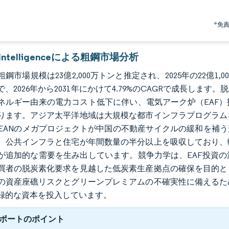
*免
r Intelligenceによる粗鋼市場分析
の粗鋼市場規模は23億2,000万トンと推定され、2025年の22億1,
で、2026年から2031年にかけて4.79%のCAGRで成長し
ネルギー由来の電力コスト低下に伴い、電気アーク炉（EAF）
ります。アジア太平洋地域は大規模な都市インフラプログラム
SEANのメガプロジェクトが中国の不動産サイクルの緩和を補
、公共インフラと住宅が年間数量の半分以上を吸収しており、
が追加的な需要を生み出しています。競争力学は、EAF投資
買者の脱炭素化要求を見越した低炭素生産拠点の確保を目的と
の資産座礁リスクとグリーンプレミアムの不確実性に備えるた
録的な資本を投入しています。
ポートのポイント