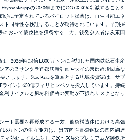
hyssenkruppの2030年までにCO₂を30%削減することを
26年初頭に予定されているパイロット操業は、再生可能エネ
スト同等性を検証することが期待されています。早期採
渉において優位性を獲得する一方、後発参入者は炭素国
、2025年に3億1,800万トンに増加した国内鉄鉱石生産
シアのヌサンタラ首都移転計画やタイの東部経済回廊な
要とします。SteelAsiaを筆頭とする地域投資家は、サプ
Fラインに650億フィリピンペソを投入しています。持続
金利サイクルと原材料価格の変動が下振れリスクとなっ
シート需要を再形成する一方、衝突構造体における高強
ける年産15万トンの生産能力は、無方向性電磁鋼板の国内調達
ィ熱延コイルに対して20〜30%のプレミアムが製鉄所