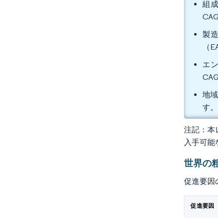
組成
CA
製造
（E
エン
CA
地域
す
注記：本レ
入手可能
世界の
促進要因
促進要因