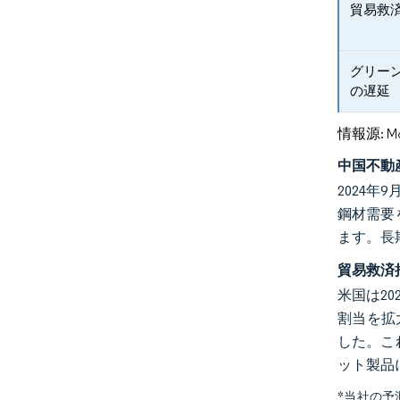
貿易救
グリー
の遅延
情報源: Mord
中国不動
2024年
鋼材需要
ます。長
貿易救済
米国は20
割当を拡
した。こ
ット製品
*当社の