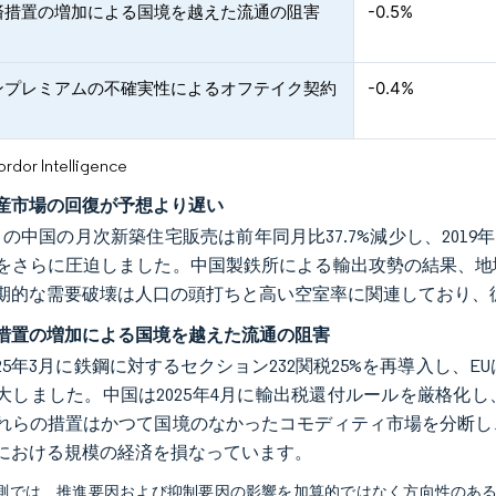
済措置の増加による国境を越えた流通の阻害
-0.5%
ンプレミアムの不確実性によるオフテイク契約
-0.4%
or Intelligence
産市場の回復が予想より遅い
9月の中国の月次新築住宅販売は前年同月比37.7%減少し、201
をさらに圧迫しました。中国製鉄所による輸出攻勢の結果、地
期的な需要破壊は人口の頭打ちと高い空室率に関連しており、
措置の増加による国境を越えた流通の阻害
25年3月に鉄鋼に対するセクション232関税25%を再導入し、E
大しました。中国は2025年4月に輸出税還付ルールを厳格化
れらの措置はかつて国境のなかったコモディティ市場を分断し
における規模の経済を損なっています。
予測では、推進要因および抑制要因の影響を加算的ではなく方向性のあ