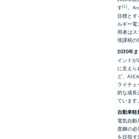
[1]
す
。Ar
目標とす
ルギー電
用者はス
境課税の
2030
インドが
に支えら
ど、ASE
ライチェ
的な成長
ています
自動車軽
電気自動
度鋼の必
を目指す