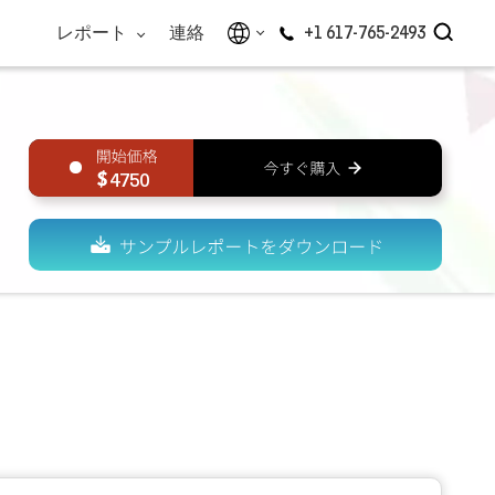
レポート
連絡
+1 617-765-2493
4750