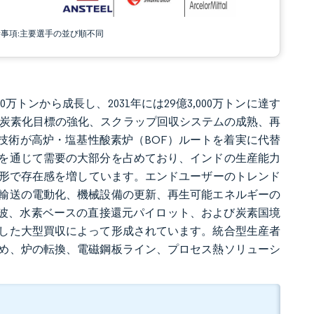
責事項:主要選手の並び順不同
000万トンから成長し、2031年には29億3,000万トンに達す
ます。脱炭素化目標の強化、スクラップ回収システムの成熟、再
技術が高炉・塩基性酸素炉（BOF）ルートを着実に代替
を通じて需要の大部分を占めており、インドの生産能力
う形で存在感を増しています。エンドユーザーのトレンド
輸送の電動化、機械設備の更新、再生可能エネルギーの
の波、水素ベースの直接還元パイロット、および炭素国境
した大型買収によって形成されています。統合型生産者
め、炉の転換、電磁鋼板ライン、プロセス熱ソリューシ