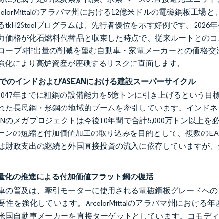
celorMittalのアラバマ州における12億米ドルの電磁鋼板工場と、t
るtkH2Steelプログラムは、先行者優位を示す好例です。20
力価格が化石燃料代替品と収束した時点で、従来ルートとのコ
コープ3排出量の削減を望む自動車・家電メーカーとの価格交
強化により高炉資産が座礁するリスクに直面します。
年までのインドおよびASEANにおける建設スーパーサイクル
2047年までに粗鋼の設備能力を5億トンに引き上げるという目標は
れた長尺鋼・形鋼の地域的ブームを牽引しています。インドネ
ANのメガプロジェクトは今後10年間で合計5,000万トン以上を必
ーンの短縮と付加価値加工の取り込みを目的として、複数のEA
は財政支出の継続と外国直接投資の流入に依存していますが、
。
量化の推進による付加価値フラット鋼の復活
車の普及は、牽引モーターに使用される電磁鋼板グレードへの
要性を強化しています。ArcelorMittalのアラバマ州にお
米国自動車メーカーを直接ターゲットとしています。コモディテ