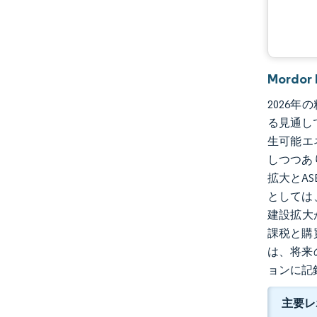
Mordo
2026年
る見通し
生可能エ
しつつあ
拡大とA
としては
建設拡大
課税と購
は、将来
ョンに記
主要レ