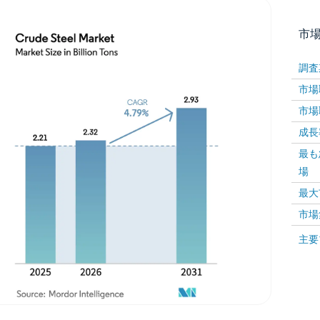
市
調査
市場取
市場取
成長率 
最も
場
画像 © Mordor Intelligence。再利用にはCC BY 4
最大
市場
画像 ©
主要