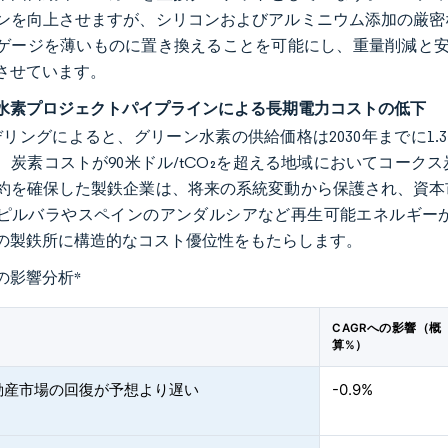
ンを向上させますが、シリコンおよびアルミニウム添加の厳密
ゲージを薄いものに置き換えることを可能にし、重量削減と安
させています。
水素プロジェクトパイプラインによる長期電力コストの低下
モデリングによると、グリーン水素の供給価格は2030年までに1.
、炭素コストが90米ドル/tCO₂を超える地域においてコー
約を確保した製鉄企業は、将来の系統変動から保護され、資本
ピルバラやスペインのアンダルシアなど再生可能エネルギー
の製鉄所に構造的なコスト優位性をもたらします。
の影響分析
*
CAGRへの影響（概
算%）
動産市場の回復が予想より遅い
-0.9%