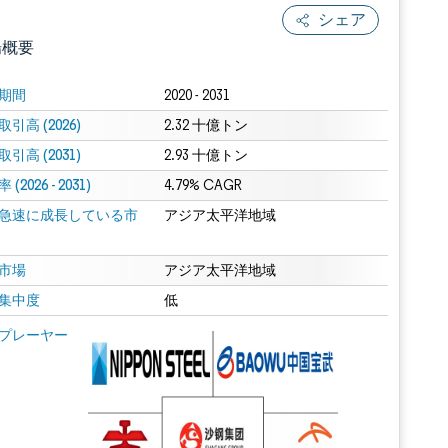
シェア
場概要
期間
2020 - 2031
引高 (2026)
2.32 十億トン
引高 (2031)
2.93 十億トン
(2026 - 2031)
4.79% CAGR
急速に成長している市
アジア太平洋地域
.0の表示が必要です。
市場
アジア太平洋地域
集中度
低
 Mordor Intelligence。再利用にはCC BY 4.0の表示が必要です。
プレーヤー