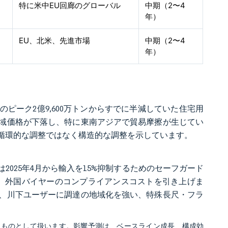
特に米中EU回廊のグローバル
中期（2〜4
年）
EU、北米、先進市場
中期（2〜4
年）
9年のピーク2億9,600万トンからすでに半減していた住宅用
域価格が下落し、特に東南アジアで貿易摩擦が生じてい
循環的な調整ではなく構造的な調整を示しています。
Uは2025年4月から輸入を15%抑制するためのセーフガード
し、外国バイヤーのコンプライアンスコストを引き上げま
、川下ユーザーに調達の地域化を強い、特殊長尺・フラ
るものとして扱います。影響予測は、ベースライン成長、構成効