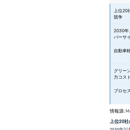
上位2
競争
2030
パーサ
自動車
グリー
力コス
プロセ
情報源: Mord
上位20
2030