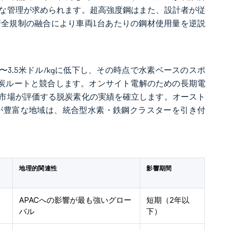
な管理が求められます。超高強度鋼はまた、設計者が従
全規制の融合により車両1台あたりの鋼材使用量を逆説
3〜3.5米ドル/kgに低下し、その時点で水素ベースのスポ
クス炭ルートと競合します。オンサイト電解のための長期電
市場が評価する脱炭素化の実績を確立します。オースト
が豊富な地域は、統合型水素・鉄鋼クラスターを引き付
地理的関連性
影響期間
APACへの影響が最も強いグロー
短期（2年以
バル
下）