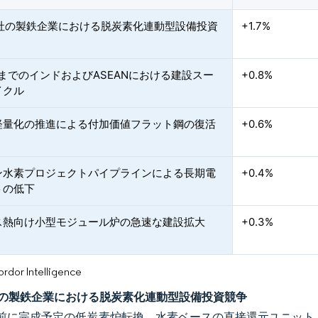
0社の製鉄企業における脱炭素化連動型設備投資
+1.7%
年までのインドおよびASEANにおける建設スー
+0.8%
イクル
軽量化の推進による付加価値フラット鋼の復活
+0.6%
ン水素プロジェクトパイプラインによる長期電
+0.4%
トの低下
ス熱向け小型モジュール炉の急速な建設拡大
+0.3%
or Intelligence
社の製鉄企業における脱炭素化連動型設備投資競争
年以前に完成予定の低炭素炉転換、水素ベースの直接還元ユニット