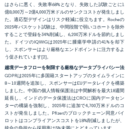
はさらに悪く、失敗率68%となり、失敗した試験ごとに1
億8,000万～2億4,000万米ドルのサンクコストが発生しまし
た。適応型デザインはリスク軽減に役立ちます。Rocheの
2025年バスケット試験は、中間段階で弱いコホートを除外
することで登録を34%削減し、6,200万米ドルを節約しまし
た。ドイツのIQWiGは2025年に腫瘍学申請の41%を却下
し、スポンサーはより厳格なエンドポイントに注力するよ
う促されています
[2]
。
越境データフローを制限する厳格なデータプライバシー法
GDPRは2025年に多国籍スタートアップのタイムラインに
8～10週間を追加し、スポンサーはEUデータレイクを構築
しました。中国の個人情報保護法は中間解析を最大18週間
延長し、インドのデータ保護法はCROに国内データセン
ターの構築を強制し、2025年に追加で4,700万米ドルのコ
ストが発生しました。Pfizerのブロックチェーン同意パイ
ロットはコンプライアンスコストを18%削減しましたが、
統合の負担から採用率は5%未満にとどまっています。