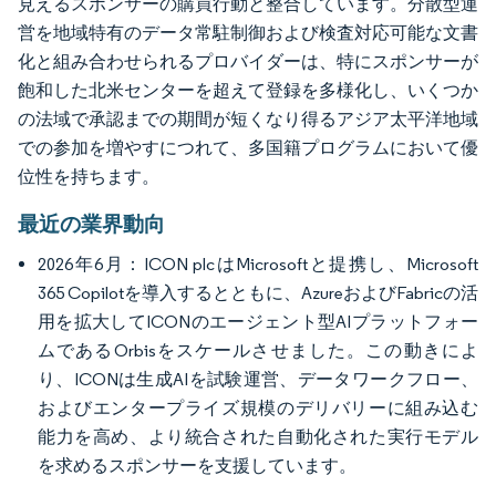
見えるスポンサーの購買行動と整合しています。分散型運
営を地域特有のデータ常駐制御および検査対応可能な文書
化と組み合わせられるプロバイダーは、特にスポンサーが
飽和した北米センターを超えて登録を多様化し、いくつか
の法域で承認までの期間が短くなり得るアジア太平洋地域
での参加を増やすにつれて、多国籍プログラムにおいて優
位性を持ちます。
最近の業界動向
2026年6月：ICON plcはMicrosoftと提携し、Microsoft
365 Copilotを導入するとともに、AzureおよびFabricの活
用を拡大してICONのエージェント型AIプラットフォー
ムであるOrbisをスケールさせました。この動きによ
り、ICONは生成AIを試験運営、データワークフロー、
およびエンタープライズ規模のデリバリーに組み込む
能力を高め、より統合された自動化された実行モデル
を求めるスポンサーを支援しています。