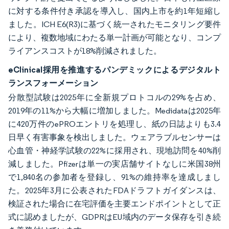
に対する条件付き承認を導入し、国内上市を約1年短縮し
ました。ICH E6(R3)に基づく統一されたモニタリング要件
により、複数地域にわたる単一計画が可能となり、コンプ
ライアンスコストが18%削減されました。
eClinical採用を推進するパンデミックによるデジタルト
ランスフォーメーション
分散型試験は2025年に全新規プロトコルの29%を占め、
2019年の11%から大幅に増加しました。Medidataは2025年
に420万件のePROエントリを処理し、紙の日誌よりも3.4
日早く有害事象を検出しました。ウェアラブルセンサーは
心血管・神経学試験の22%に採用され、現地訪問を40%削
減しました。Pfizerは単一の実店舗サイトなしに米国38州
で1,840名の参加者を登録し、91%の維持率を達成しまし
た。2025年3月に公表されたFDAドラフトガイダンスは、
検証された場合に在宅評価を主要エンドポイントとして正
式に認めましたが、GDPRはEU域内のデータ保存を引き続