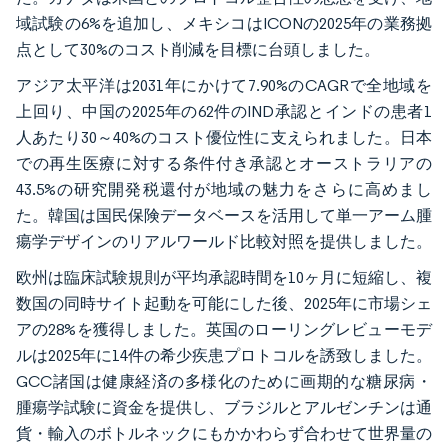
域試験の6%を追加し、メキシコはICONの2025年の業務拠
点として30%のコスト削減を目標に台頭しました。
アジア太平洋は2031年にかけて7.90%のCAGRで全地域を
上回り、中国の2025年の62件のIND承認とインドの患者1
人あたり30～40%のコスト優位性に支えられました。日本
での再生医療に対する条件付き承認とオーストラリアの
43.5%の研究開発税還付が地域の魅力をさらに高めまし
た。韓国は国民保険データベースを活用して単一アーム腫
瘍学デザインのリアルワールド比較対照を提供しました。
欧州は臨床試験規則が平均承認時間を10ヶ月に短縮し、複
数国の同時サイト起動を可能にした後、2025年に市場シェ
アの28%を獲得しました。英国のローリングレビューモデ
ルは2025年に14件の希少疾患プロトコルを誘致しました。
GCC諸国は健康経済の多様化のために画期的な糖尿病・
腫瘍学試験に資金を提供し、ブラジルとアルゼンチンは通
貨・輸入のボトルネックにもかかわらず合わせて世界量の