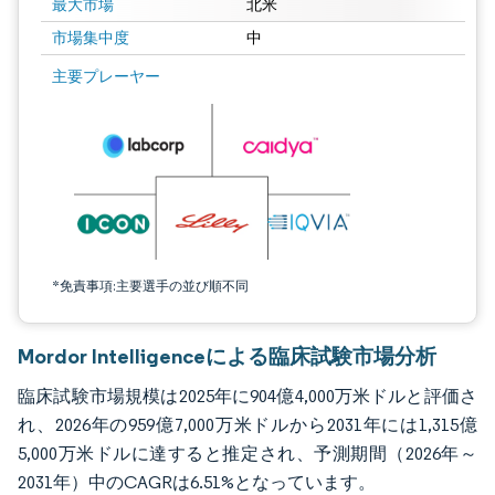
最大市場
北米
市場集中度
中
画像 © Mordor Intelligence。再利用にはCC BY 4.0の表示が必要です。
主要プレーヤー
*免責事項:主要選手の並び順不同
Mordor Intelligenceによる臨床試験市場分析
臨床試験市場規模は2025年に904億4,000万米ドルと評価さ
れ、2026年の959億7,000万米ドルから2031年には1,315億
5,000万米ドルに達すると推定され、予測期間（2026年～
2031年）中のCAGRは6.51%となっています。