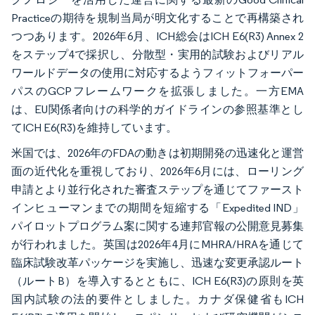
Practiceの期待を規制当局が明文化することで再構築され
つつあります。2026年6月、ICH総会はICH E6(R3) Annex 2
をステップ4で採択し、分散型・実用的試験およびリアル
ワールドデータの使用に対応するようフィットフォーパー
パスのGCPフレームワークを拡張しました。一方EMA
は、EU関係者向けの科学的ガイドラインの参照基準とし
てICH E6(R3)を維持しています。
米国では、2026年のFDAの動きは初期開発の迅速化と運営
面の近代化を重視しており、2026年6月には、ローリング
申請とより並行化された審査ステップを通じてファースト
インヒューマンまでの期間を短縮する「Expedited IND」
パイロットプログラム案に関する連邦官報の公開意見募集
が行われました。英国は2026年4月にMHRA/HRAを通じて
臨床試験改革パッケージを実施し、迅速な変更承認ルート
（ルートB）を導入するとともに、ICH E6(R3)の原則を英
国内試験の法的要件としました。カナダ保健省もICH