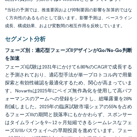
*当社の予測では、推進要因および抑制要因の影響を加算的ではな
く方向性のあるものとして扱います。影響予測は、ベースライン
成長、構成効果、および変数間の相互作用を反映しています。
セグメント分析
フェーズ別：適応型フェーズIIデザインがGo/No-Go判断
を加速
フェーズII試験は2031年にかけて6.80%のCAGRで成長する
と予測されており、適応型手法が単一プロトコル内で用量
探索と有効性確認を最適化するため、関心が高まっていま
す。Novartisは2025年にベイズ無作為化を使用して高パフ
ォーマンスのアームへの登録をシフトし、総曝露量を28%
削減しました。2025年の臨床試験市場シェアの55%を占め
るフェーズIIIの期間と脱落率にもかかわらず、スポンサー
はタイムラインを9～12ヶ月短縮できるシームレスなフェ
ーズII/IIIパスウェイへの早期投資を進めています。フェー