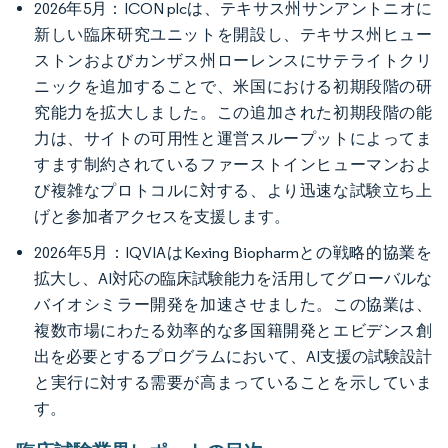
2026年5月：ICON plcは、テキサス州サンアントニオに
新しい臨床研究ユニットを開設し、テキサス州ヒュー
ストンおよびカンザス州ローレンスにサテライトクリ
ニックを追加することで、米国における初期段階の研
究能力を拡大しました。この追加された初期段階の能
力は、サイトの可用性と運営スループットによってま
すます制約されているファーストインヒューマンおよ
び複雑なプロトコルに対する、より迅速な試験立ち上
げと参加者アクセスを支援します。
2026年5月：IQVIAはKexing Biopharmとの戦略的協業を
拡大し、AI対応の臨床試験能力を活用してグローバルな
バイオシミラー開発を加速させました。この協業は、
複数市場にわたる効率的な多国籍開発とエビデンス創
出を必要とするプログラムにおいて、AI支援の試験設計
と実行に対する需要が高まっていることを示していま
す。