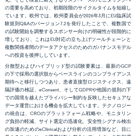
の需要を高めており、初期段階のサイクルタイムを短縮し
ています。欧州では、欧州委員会が2026年3月にEU臨床試
験規則Q&Aのバージョン7.2を発行したことで、複数国で
の試験開始を調整するスポンサー向けの明確性が段階的に
増しており、これはEU対応の立ち上げツールチェーンと
複数関係者間のデータアクセスのためのガバナンスモデル
への投資を後押ししています。
分散型およびハイブリッド型の試験要素は、最新のGCP
の下で採用の選択肢からベースラインのコンプライアンス
期待へと移行しつつあり、患者直接型ロジスティクス、遠
隔評価の検証、eConsent、そしてGDPRや他国の規則の下
での国境を越えたプライバシー制約を反映したセキュアな
データ運営における機会を拡大しています。テクノロジー
の統合は、CROのプラットフォーム戦略や、モニタリン
グ負担の軽減、サイト選定の迅速化、安全性シグナル検出
の加速のためのeClinicalおよび分析の活用増加など、目に