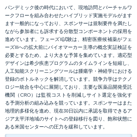
パンデミック後の時代において、現地訪問とバーチャルワ
ークフローを組み合わせたハイブリッド実施モデルがます
ます一般的になっており、スポンサーは規制要件を満たし
ながら参加者にも訴求する分散型コンポーネントの採用を
進めています。フェーズII試験は、精密医療候補薬がフェ
ーズIIIへの拡大前にバイオマーカー主導の概念実証検証を
必要とするため、より大きな予算を集めています。適応型
デザインは希少疾患プログラムのタイムラインを短縮し、
人工知能スクリーニングツールは腫瘍学・神経学における
登録のボトルネックを解消しています。競争力学はテクノ
ロジー統合を中心に展開しており、主要な医薬品開発受託
機関（CRO）は監視コストを削減しサイト選定を強化す
る予測分析の組み込みを競っています。スポンサーはまた
地理的多様化を進め、現在30日以内に承認を取得できるア
ジア太平洋地域のサイトへの登録移行を図り、飽和状態に
ある米国センターへの圧力を緩和しています。