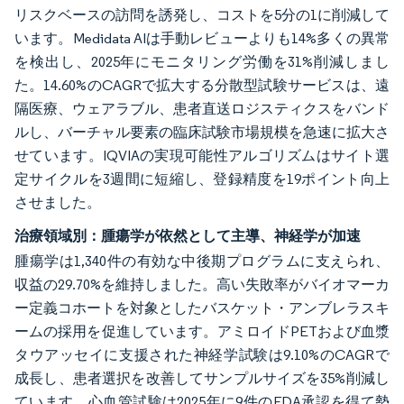
リスクベースの訪問を誘発し、コストを5分の1に削減して
います。Medidata AIは手動レビューよりも14%多くの異常
を検出し、2025年にモニタリング労働を31%削減しまし
た。14.60%のCAGRで拡大する分散型試験サービスは、遠
隔医療、ウェアラブル、患者直送ロジスティクスをバンド
ルし、バーチャル要素の臨床試験市場規模を急速に拡大さ
せています。IQVIAの実現可能性アルゴリズムはサイト選
定サイクルを3週間に短縮し、登録精度を19ポイント向上
させました。
治療領域別：腫瘍学が依然として主導、神経学が加速
腫瘍学は1,340件の有効な中後期プログラムに支えられ、
収益の29.70%を維持しました。高い失敗率がバイオマーカ
ー定義コホートを対象としたバスケット・アンブレラスキ
ームの採用を促進しています。アミロイドPETおよび血漿
タウアッセイに支援された神経学試験は9.10%のCAGRで
成長し、患者選択を改善してサンプルサイズを35%削減し
ています。心血管試験は2025年に9件のFDA承認を得て勢