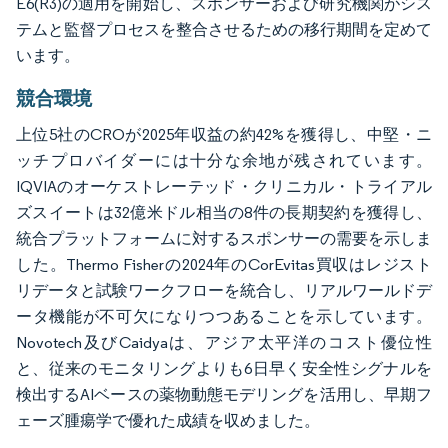
E6(R3)の適用を開始し、スポンサーおよび研究機関がシス
テムと監督プロセスを整合させるための移行期間を定めて
います。
競合環境
上位5社のCROが2025年収益の約42%を獲得し、中堅・ニ
ッチプロバイダーには十分な余地が残されています。
IQVIAのオーケストレーテッド・クリニカル・トライアル
ズスイートは32億米ドル相当の8件の長期契約を獲得し、
統合プラットフォームに対するスポンサーの需要を示しま
した。Thermo Fisherの2024年のCorEvitas買収はレジスト
リデータと試験ワークフローを統合し、リアルワールドデ
ータ機能が不可欠になりつつあることを示しています。
Novotech及びCaidyaは、アジア太平洋のコスト優位性
と、従来のモニタリングよりも6日早く安全性シグナルを
検出するAIベースの薬物動態モデリングを活用し、早期フ
ェーズ腫瘍学で優れた成績を収めました。