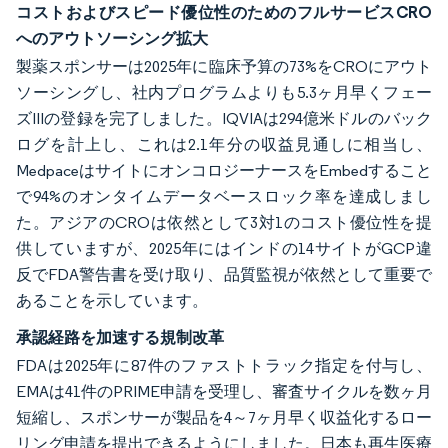
コストおよびスピード優位性のためのフルサービスCRO
へのアウトソーシング拡大
製薬スポンサーは2025年に臨床予算の73%をCROにアウト
ソーシングし、社内プログラムよりも5.3ヶ月早くフェー
ズIIIの登録を完了しました。IQVIAは294億米ドルのバック
ログを計上し、これは2.1年分の収益見通しに相当し、
MedpaceはサイトにオンコロジーナースをEmbedすること
で94%のオンタイムデータベースロック率を達成しまし
た。アジアのCROは依然として3対1のコスト優位性を提
供していますが、2025年にはインドの14サイトがGCP違
反でFDA警告書を受け取り、品質監視が依然として重要で
あることを示しています。
承認経路を加速する規制改革
FDAは2025年に87件のファストトラック指定を付与し、
EMAは41件のPRIME申請を受理し、審査サイクルを数ヶ月
短縮し、スポンサーが製品を4～7ヶ月早く収益化するロー
リング申請を提出できるようにしました。日本も再生医療