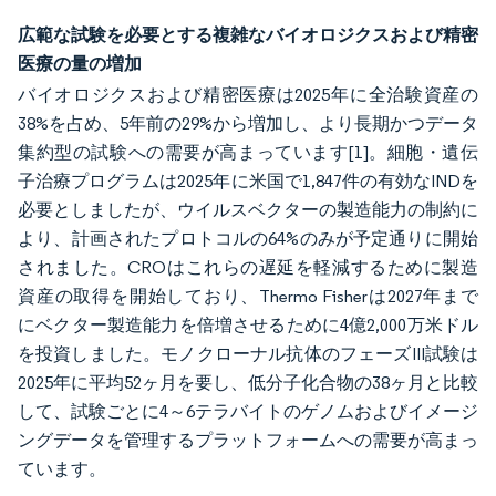
広範な試験を必要とする複雑なバイオロジクスおよび精密
医療の量の増加
バイオロジクスおよび精密医療は2025年に全治験資産の
38%を占め、5年前の29%から増加し、より長期かつデータ
集約型の試験への需要が高まっています
[1]
。細胞・遺伝
子治療プログラムは2025年に米国で1,847件の有効なINDを
必要としましたが、ウイルスベクターの製造能力の制約に
より、計画されたプロトコルの64%のみが予定通りに開始
されました。CROはこれらの遅延を軽減するために製造
資産の取得を開始しており、Thermo Fisherは2027年まで
にベクター製造能力を倍増させるために4億2,000万米ドル
を投資しました。モノクローナル抗体のフェーズIII試験は
2025年に平均52ヶ月を要し、低分子化合物の38ヶ月と比較
して、試験ごとに4～6テラバイトのゲノムおよびイメージ
ングデータを管理するプラットフォームへの需要が高まっ
ています。