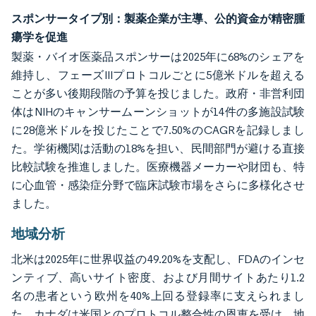
スポンサータイプ別：製薬企業が主導、公的資金が精密腫
瘍学を促進
製薬・バイオ医薬品スポンサーは2025年に68%のシェアを
維持し、フェーズIIIプロトコルごとに5億米ドルを超える
ことが多い後期段階の予算を投じました。政府・非営利団
体はNIHのキャンサームーンショットが14件の多施設試験
に28億米ドルを投じたことで7.50%のCAGRを記録しまし
た。学術機関は活動の18%を担い、民間部門が避ける直接
比較試験を推進しました。医療機器メーカーや財団も、特
に心血管・感染症分野で臨床試験市場をさらに多様化させ
ました。
地域分析
北米は2025年に世界収益の49.20%を支配し、FDAのインセ
ンティブ、高いサイト密度、および月間サイトあたり1.2
名の患者という欧州を40%上回る登録率に支えられまし
た。カナダは米国とのプロトコル整合性の恩恵を受け、地