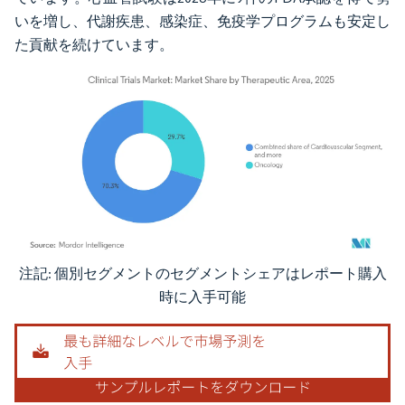
いを増し、代謝疾患、感染症、免疫学プログラムも安定し
た貢献を続けています。
注記: 個別セグメントのセグメントシェアはレポート購入
画像 © Mordor Intelligence。再利用にはCC BY 4.0の表示が必要です。
時に入手可能