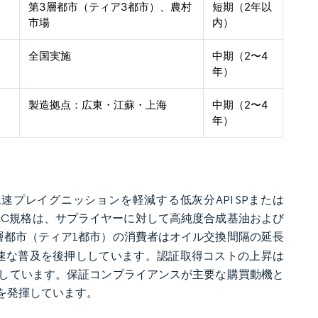
第3層都市（ティア3都市）、農村
短期（2年以
市場
内）
全国実施
中期（2〜4
年）
製造拠点：広東・江蘇・上海
中期（2〜4
年）
プレイグニッションを軽減する低灰分API SPまたは
いILSAC規格は、サプライヤーに対して高純度合成基油および
層都市（ティア1都市）の消費者はオイル交換間隔の延長
の急速な普及を後押ししています。認証取得コストの上昇は
にしています。保証コンプライアンスが主要な購買動機と
を発揮しています。