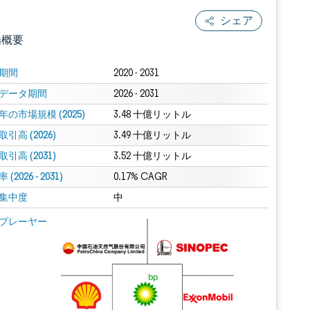
シェア
場概要
期間
2020 - 2031
データ期間
2026 - 2031
年の市場規模 (2025)
3.48 十億リットル
引高 (2026)
3.49 十億リットル
引高 (2031)
3.52 十億リットル
(2026 - 2031)
.0の表示が必要です。
0.17% CAGR
集中度
中
 Mordor Intelligence。再利用にはCC BY 4.0の表示が必要です。
プレーヤー