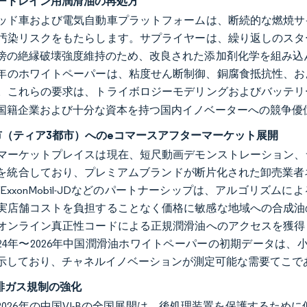
ートレイン用潤滑油の再処方
ッド車および電気自動車プラットフォームは、断続的な燃焼サ
汚染リスクをもたらします。サプライヤーは、繰り返しのスタ
傍の絶縁破壊強度維持のため、改良された添加剤化学を組み込んだ
25年のホワイトペーパーは、粘度せん断制御、銅腐食抵抗性、
。これらの要求は、トライボロジーモデリングおよびバッテリ
国籍企業および十分な資本を持つ国内イノベーターへの競争優
市（ティア3都市）へのeコマースアフターマーケット展開
マーケットプレイスは現在、短尺動画デモンストレーション、
を統合しており、プレミアムブランドが断片化された卸売業者ネッ
びExxonMobil-JDなどのパートナーシップは、アルゴリズ
実店舗コストを負担することなく価格に敏感な地域への合成油
オンライン真正性コードによる正規潤滑油へのアクセスを獲得
024年〜2026年中国潤滑油ホワイトペーパーの初期データは
示しており、チャネルイノベーションが測定可能な需要てこで
B排ガス規制の強化
年〜2026年の中国VI-Bの全国展開は、後処理装置を保護するた