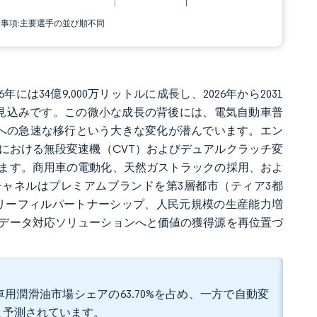
責事項:主要選手の並び順不同
年には34億9,000万リットルに成長し、2026年から2031
に達する見込みです。この微小な成長の背後には、電気自動車普
成油への急速な移行という大きな変化が潜んでいます。エン
における無段変速機（CVT）およびデュアルクラッチ変
ます。商用車の電動化、天然ガストラックの採用、およ
ャネルはプレミアムブランドを第3層都市（ティア3都
リーフィルパートナーシップ、人民元規模の生産能力増
データ対応ソリューションへと価値の獲得源を再位置づ
用潤滑油市場シェアの63.70%を占め、一方で自動変
ると予測されています。