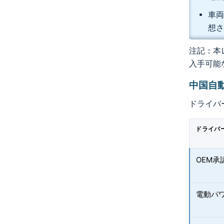
車両
想
注記：本レ
入手可能
中国自
ドライバ
ドライバ
OEM
電動パ