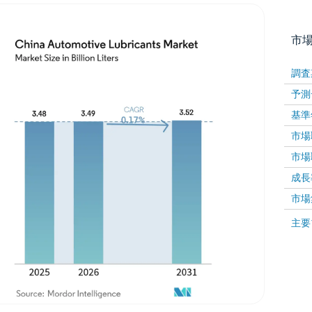
市
調査
予測
基準
市場取
市場取
成長率 
画像 © Mordor Intelligence。再利用にはCC BY 4
市場
画像 ©
主要