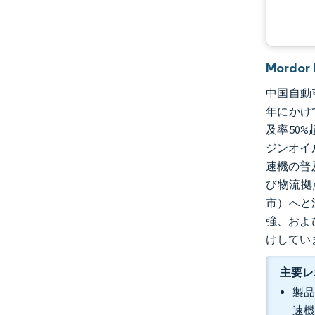
業界の動向
Mordo
中国自動車
年にかけて
及率50
ジンオイ
速機の普
び物流拠
市）へと
強、およ
けしてい
主要レ
製品
速機