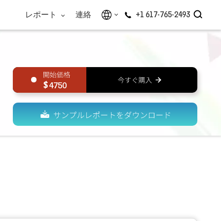
レポート
連絡
+1 617-765-2493
4750