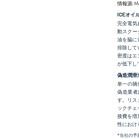
情報源: Mord
ICEオ
完全電気
動スクー
油を脇に
排除して
密度はエ
が低下し
偽造潤滑
単一の摘
偽造業者
す。リス
ックチェ
接費を増
性におけ
*当社の