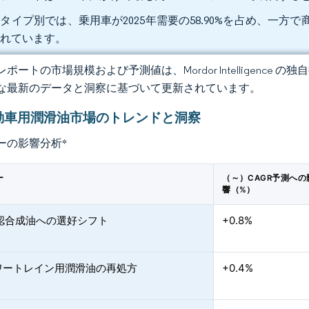
タイプ別では、乗用車が2025年需要の58.90%を占め、一方で商
されています。
ポートの市場規模および予測値は、Mordor Intelligence
な最新のデータと洞察に基づいて更新されています。
動車用潤滑油市場のトレンドと洞察
ーの影響分析
*
ー
（～）CAGR予測への
響（%）
承認合成油への選好シフト
+0.8%
ワートレイン用潤滑油の再処方
+0.4%