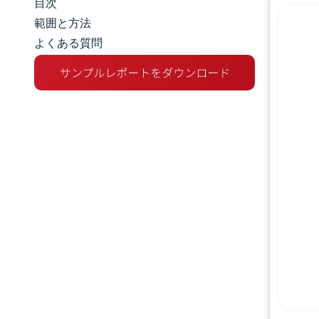
目次
市場規模とシェア
範囲と方法
よくある質問
市場分析
トレンドとインサイト
セグメント分析
地理分析
規制環境
バリューチェーン分析
競争環境
主要プレーヤー
機会と展望