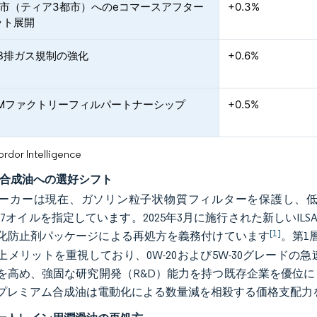
都市（ティア3都市）へのeコマースアフター
+0.3%
ット展開
-B排ガス規制の強化
+0.6%
EMファクトリーフィルパートナーシップ
+0.5%
or Intelligence
認合成油への選好シフト
ーカーは現在、ガソリン粒子状物質フィルターを保護し、低速
 GF-7オイルを指定しています。2025年3月に施行された新し
[1]
化防止剤パッケージによる再処方を義務付けています
。第1
上メリットを重視しており、0W-20および5W-30グレード
を高め、強固な研究開発（R&D）能力を持つ既存企業を優位
プレミアム合成油は電動化による数量減を相殺する価格支配力