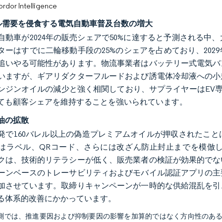
or Intelligence
イル需要を侵食する電気自動車普及台数の増大
自動車が2024年の販売シェアで50%に達すると予測される
ターはすでに二輪移動手段の25%のシェアを占めており、20
追いやる可能性があります。物流事業者はバッテリー式電気バ
いますが、ギアリダクターフルードおよび誘電体冷却液への小
ンジンオイルの減少と強く相関しており、サプライヤーはEV専
ても顧客シェアを維持することを強いられています。
油の拡散
発で160バレル以上の偽造プレミアムオイルが押収されたこ
はラベル、QRコード、さらには改ざん防止封止までを模倣
クは、技術的リテラシーが低く、販売業者の検証が効果的でな
ーンベースのトレーサビリティおよびモバイル認証アプリの主
加させています。取締りキャンペーンが一時的な供給混乱を引
る体系的改善にかかっています。
予測では、推進要因および抑制要因の影響を加算的ではなく方向性のあ