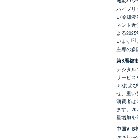
電動パワ
ハイブリ
い冷却液
ネント近
よる20
[2]
います
主導の多
第3層都
デジタル
サービス
JDおよ
せ、重い
消費者は
ます。2
量増加を
中国VI-
2025