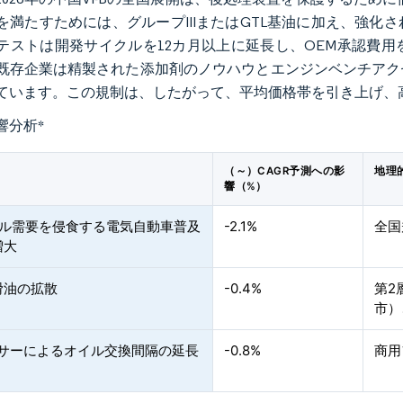
を満たすためには、グループIIIまたはGTL基油に加え、強
テストは開発サイクルを12カ月以上に延長し、OEM承認費
既存企業は精製された添加剤のノウハウとエンジンベンチアク
ています。この規制は、したがって、平均価格帯を引き上げ、
響分析
*
（～）CAGR予測への影
地理
響（%）
イル需要を侵食する電気自動車普及
-2.1%
全国
増大
滑油の拡散
-0.4%
第2
市）
ンサーによるオイル交換間隔の延長
-0.8%
商用