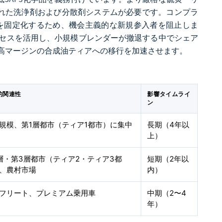
化された洗浄剤および分散剤システムが必要です。コンプラ
用を固定化するため、機会主義的な新規参入者を阻止しま
セスを活用し、小規模ブレンダーが撤退する中でシェア
高マージンの合成油ティアへの移行を加速させます。
的関連性
影響タイムライ
ン
規模、第1層都市（ティア1都市）に集中
長期（4年以
上）
層・第3層都市（ティア2・ティア3都
短期（2年以
、農村市場
内）
フリート、プレミアム乗用車
中期（2〜4
年）