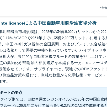
*免
r Intelligenceによる中国自動車用潤滑油市場分析
用潤滑油市場規模は、2025年の34億8,000万リットルから2026
0.17%のCAGRで2031年までに35億2,000万リットル
%超、中国VI-B排ガス規制の全国展開、およびプレミアム合
ルは依然として需要の中核を担っていますが、ハイブリッド車
及拡大が、専門的な自動変速機フルードの数量を押し上げてい
点の集約化が潤滑油の粘度選好を再編する一方、eコマースチ
浸透させています。サプライヤーは、現地でのOEMファクト
び偽造品対策を通じて、単純な数量から化学技術・サービス・
ます。
ポートの要点
タイプ別では、自動車用エンジンオイルが2025年の中国自動車
フルードは2031年にかけて最も高い0.23%のCAGRで成長す