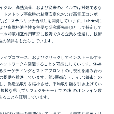
イクル、高熱負荷、および従来のオイルでは対処できな
ートストップ事象時の粘度安定化および高電圧コンポー
エステルリッチ合成油を開発しています。Lubrizolに
および多燃料適合性を主要な研究優先事項として特定して
ー冷却液相互作用研究に投資できる企業を優遇し、技術
位の傾斜をもたらしています。
ライブコマース、およびクリックしてインストールする
トワークを回避することを可能にしています。Shell-
ムによるターゲティングとストアフロントの可視性を組み合わ
の提供を推進しています。第3層都市（ティア3都市）の
し、偽造品取引を縮小させ、平均取引額を引き上げてい
、小規模な県（プリフェクチャー）での2桁のオンライン数
あることを証明しています。
めに低SAPS化学品を義務付けています。より厳格な硫黄・リ