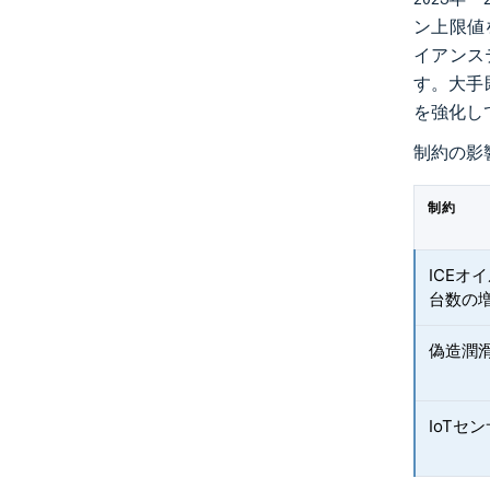
ン上限値
イアンス
す。大手
を強化し
制約の影
制約
ICEオ
台数の
偽造潤
IoTセ