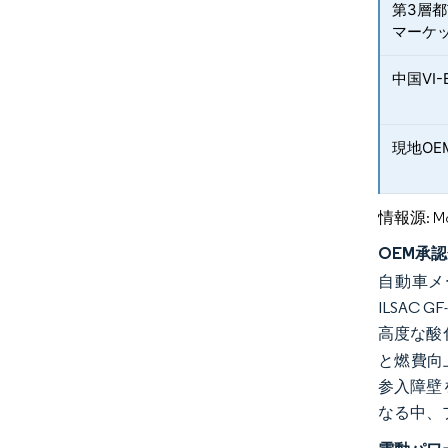
第3層
マーケ
中国VI
現地O
情報源: Mord
OEM承
自動車メ
ILSAC
高度な酸
と燃費向
参入障壁
なる中、