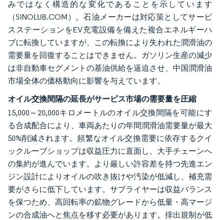
みではなく構造的な変化であることを示しています
（SINOLUB.COM）。石油メーカーは対応策としてサービ
スステーションをEV充電設備を備えた複合エネルギーハ
ブに転換していますが、この転換により失われた潤滑油の
需要量を回復することはできません。ガソリン生産の減少
は非自動車セグメントの基油供給を逼迫させ、中国潤滑油
市場全体の価格動向に影響を与えています。
オイル交換間隔の延長がサービス市場の需要量を圧縮
15,000～20,000キロメートルのオイル交換間隔を可能にす
る合成配合により、車両あたりの年間潤滑油需要量が最大
50%削減されます。頻繁なオイル交換需要に依存するクイ
ックルーブショップは収益圧力に直面し、大手チェーンへ
の集約が進んでいます。より厳しい許容差を持つ先進エン
ジン設計によりオイルの吹き抜けや汚染が低減し、補充需
要がさらに低下しています。サプライヤーは収益バランス
を保つため、高回転率の鉱物グレードから低量・高マージ
ンの合成油へと焦点を移す必要があります。排出規制が低