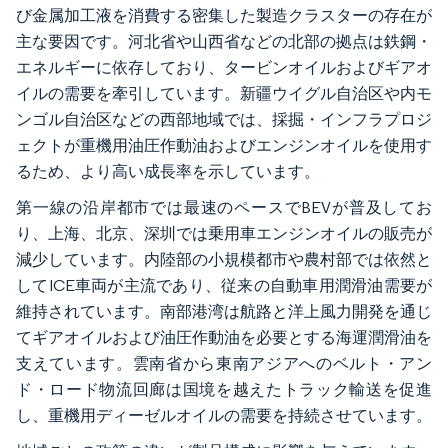
び金属加工液を消費する密集した製造クラスターの存在が
主な要因です。河北省や山西省などの北部の拠点は鉄鋼・
エネルギーに依存しており、タービンオイルおよびギアオ
イルの需要を牽引しています。新疆ウイグル自治区や内モ
ンゴル自治区などの西部地域では、採掘・インフラプロジ
ェクトが重機用油圧作動油およびエンジンオイルを使用す
るため、より高い成長率を示しています。
第一線の沿岸都市では最速のペースでBEVが普及してお
り、上海、北京、深圳では乗用車エンジンオイルの販売が
減少しています。内陸部の小規模都市や農村部では依然と
してICE車両が主流であり、従来の自動車用潤滑油需要が
維持されています。南部港湾は航路と洋上風力開発を通じ
てギアオイルおよび油圧作動油を必要とする海運潤滑油を
支えています。雲南省から東南アジアへのベルト・アン
ド・ロード物流回廊は国境を越えたトラック輸送を促進
し、重機用ディーゼルオイルの需要を持続させています。