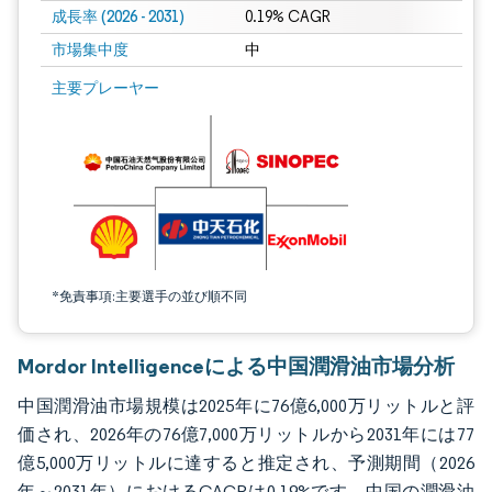
成長率 (2026 - 2031)
0.19% CAGR
市場集中度
中
画像 © Mordor Intelligence。再利用にはCC BY 4.0の表示が必要です。
主要プレーヤー
*免責事項:主要選手の並び順不同
Mordor Intelligenceによる中国潤滑油市場分析
中国潤滑油市場規模は2025年に76億6,000万リットルと評
価され、2026年の76億7,000万リットルから2031年には77
億5,000万リットルに達すると推定され、予測期間（2026
年～2031年）におけるCAGRは0.19%です。中国の潤滑油