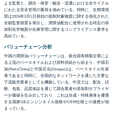
よる監督と、調合・保管・輸送・流通における全サイクル
にわたる安全管理の重視を強めている。同時に、生態環境
部は2026年3月1日発効の規制対象物質に関する強化された
全鎖監督措置を発出し、潤滑油配合に使用される特定の添
加剤化学物質や在庫管理に関するコンプライアンス要求を
高めている。
バリューチェーン分析
中国の潤滑油バリューチェーンは、統合国有精製企業によ
る上流のベースオイルおよび原料供給から始まり、中国石
油(PetroChina)と中国石化(Sinopec)は、ベースオイル生産
者であると同時に、全国的なネットワークを通じた主要な
下流販売業者としても機能している。中流では、配合、試
験、包装、品質保証を通じて調合業者や添加剤サプライヤ
ーが価値を生み出しており、これは合成・特殊液体を優遇
する国家GBエンジンオイル規格やOEM仕様との連携が強
まっている。