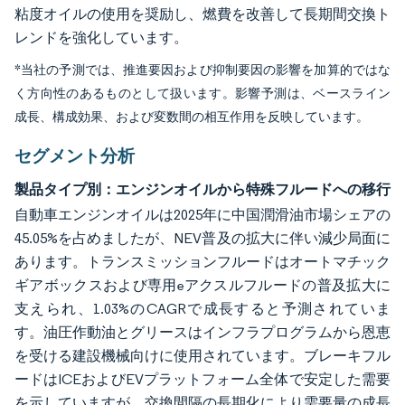
粘度オイルの使用を奨励し、燃費を改善して長期間交換ト
レンドを強化しています。
*当社の予測では、推進要因および抑制要因の影響を加算的ではな
く方向性のあるものとして扱います。影響予測は、ベースライン
成長、構成効果、および変数間の相互作用を反映しています。
セグメント分析
製品タイプ別：エンジンオイルから特殊フルードへの移行
自動車エンジンオイルは2025年に中国潤滑油市場シェアの
45.05%を占めましたが、NEV普及の拡大に伴い減少局面に
あります。トランスミッションフルードはオートマチック
ギアボックスおよび専用eアクスルフルードの普及拡大に
支えられ、1.03%のCAGRで成長すると予測されていま
す。油圧作動油とグリースはインフラプログラムから恩恵
を受ける建設機械向けに使用されています。ブレーキフル
ードはICEおよびEVプラットフォーム全体で安定した需要
を示していますが、交換間隔の長期化により需要量の成長