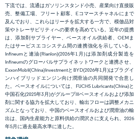
下流では、流通はガソリンスタンド小売、産業向け直接販
売、整備工場、フリート顧客、Eコマースチャネルにまで
及んでおり、これらはリーチを拡大する一方で、模倣品対
策やトレーサビリティへの要求を高めている。近年の提携
は、添加剤サプライヤー、ベースオイル供給者、OEMま
たはサービスエコシステム間の連携強化を示している。
Infineumと連油(Rianlon)(2026年1月)は添加剤成分製造を
Infineumのグローバルサプライネットワークと連携させ、
ExxonMobil(China)InvestmentとBYD(2026年1月)はプラグイ
ンハイブリッドエンジン向け潤滑油の共同開発で合意し
た。ベースオイルについては、FUCHS Lubricants(China)と
中国石化(2025年3月)がグループIIIベースオイルおよび添加
剤に関する協力を拡大しており、輸出フローは調整メカニ
ズムとなっており、中国のベースオイルおよび潤滑油の輸
出は、国内生産能力と原料供給の潤沢さに支えられ、2026
年5月に過去最高水準に達した。