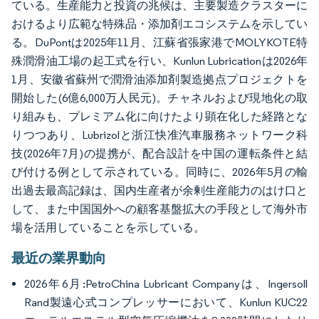
ている。生産能力と投資の兆候は、主要製造クラスターに
おけるより広範な特殊品・添加剤エコシステムを示してい
る。DuPontは2025年11月、江蘇省張家港でMOLYKOTE特
殊潤滑油工場の起工式を行い、Kunlun Lubricationは2026年
1月、安徽省蘇州で潤滑油添加剤製造拠点プロジェクトを
開始した(6億6,000万人民元)。チャネルおよび現地化の取
り組みも、プレミアム化に向けたより顕在化した経路とな
りつつあり、Lubrizolと浙江快准汽車服務ネットワーク科
技(2026年7月)の提携が、配合設計を中国の運転条件と結
び付ける例として示されている。同時に、2026年5月の輸
出過去最高記録は、国内生産者が余剰生産能力のはけ口と
して、また中国国外への顧客基盤拡大の手段として海外市
場を活用していることを示している。
最近の業界動向
2026年6月:PetroChina Lubricant Companyは、Ingersoll
Rand製遠心式コンプレッサーにおいて、Kunlun KUC22