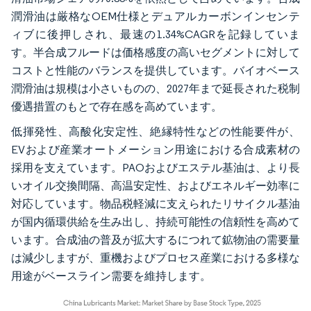
潤滑油は厳格なOEM仕様とデュアルカーボンインセンテ
ィブに後押しされ、最速の1.34%CAGRを記録していま
す。半合成フルードは価格感度の高いセグメントに対して
コストと性能のバランスを提供しています。バイオベース
潤滑油は規模は小さいものの、2027年まで延長された税制
優遇措置のもとで存在感を高めています。
低揮発性、高酸化安定性、絶縁特性などの性能要件が、
EVおよび産業オートメーション用途における合成素材の
採用を支えています。PAOおよびエステル基油は、より長
いオイル交換間隔、高温安定性、およびエネルギー効率に
対応しています。物品税軽減に支えられたリサイクル基油
が国内循環供給を生み出し、持続可能性の信頼性を高めて
います。合成油の普及が拡大するにつれて鉱物油の需要量
は減少しますが、重機およびプロセス産業における多様な
用途がベースライン需要を維持します。