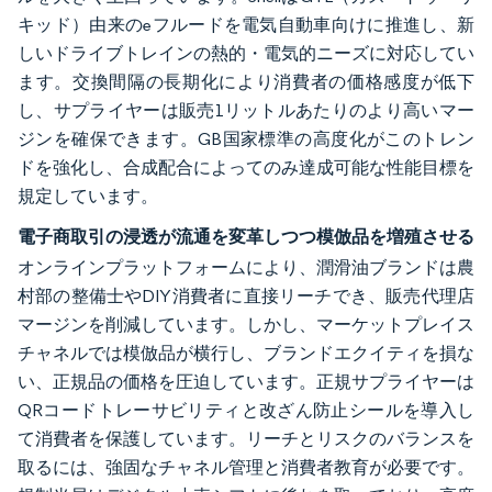
キッド）由来のeフルードを電気自動車向けに推進し、新
しいドライブトレインの熱的・電気的ニーズに対応してい
ます。交換間隔の長期化により消費者の価格感度が低下
し、サプライヤーは販売1リットルあたりのより高いマー
ジンを確保できます。GB国家標準の高度化がこのトレン
ドを強化し、合成配合によってのみ達成可能な性能目標を
規定しています。
電子商取引の浸透が流通を変革しつつ模倣品を増殖させる
オンラインプラットフォームにより、潤滑油ブランドは農
村部の整備士やDIY消費者に直接リーチでき、販売代理店
マージンを削減しています。しかし、マーケットプレイス
チャネルでは模倣品が横行し、ブランドエクイティを損な
い、正規品の価格を圧迫しています。正規サプライヤーは
QRコードトレーサビリティと改ざん防止シールを導入し
て消費者を保護しています。リーチとリスクのバランスを
取るには、強固なチャネル管理と消費者教育が必要です。