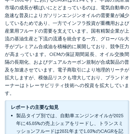
市場の成長が横ばいにとどまっているのは、電気自動車の
急速な普及によりガソリンエンジンオイルの需要量が減少
しているためであり、一方でインフラ投資が重機用および
産業用フルードの需要を支えています。国有精製企業が上
流の基油生産と下流の流通を統合する一方、グローバル大
手がプレミアム合成油を積極的に展開しており、競争圧力
が高まっています。OEMの保証期間延長、オイル交換間
隔の長期化、およびデュアルカーボン規制が合成製品の普
及を加速させています。電子商取引により地理的リーチが
拡大しますが、模倣品リスクも増大しており、ブランドオ
ーナーはトレーサビリティ技術への投資を拡大していま
す。
レポートの主要な知見
製品タイプ別では、自動車エンジンオイルが2025
年に45.05%の売上シェアをリードし、トランスミ
ッションフルードは2031年まで1.03%のCAGRを記