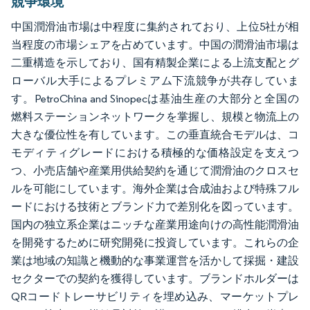
競争環境
中国潤滑油市場は中程度に集約されており、上位5社が相
当程度の市場シェアを占めています。中国の潤滑油市場は
二重構造を示しており、国有精製企業による上流支配とグ
ローバル大手によるプレミアム下流競争が共存していま
す。PetroChina and Sinopecは基油生産の大部分と全国の
燃料ステーションネットワークを掌握し、規模と物流上の
大きな優位性を有しています。この垂直統合モデルは、コ
モディティグレードにおける積極的な価格設定を支えつ
つ、小売店舗や産業用供給契約を通じて潤滑油のクロスセ
ルを可能にしています。海外企業は合成油および特殊フル
ードにおける技術とブランド力で差別化を図っています。
国内の独立系企業はニッチな産業用途向けの高性能潤滑油
を開発するために研究開発に投資しています。これらの企
業は地域の知識と機動的な事業運営を活かして採掘・建設
セクターでの契約を獲得しています。ブランドホルダーは
QRコードトレーサビリティを埋め込み、マーケットプレ