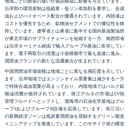
地域ごとの政策の違いが製品構成に影響を与えています。
沿岸部の環境規制は低硫黄・低リン添加剤を要求し、合成
油およびバイオベース配合が優遇されています。内陸省は
コストを優先するため、鉱物油セグメントでの優位性を維
持しています。遼寧省と山東省に集中する国内基油製油所
が東北市場のサプライチェーンを短縮する一方、南西部省
は沿岸ターミナル経由で輸入グループIII基油に依存してい
ます。電子商取引の浸透は小規模都市で最も急速に進み、
潤滑油ブランドの新たな流通拠点が生まれています。
中国潤滑油市場規模は地域ごとに異なる感応度を示してい
ます。沿岸地域ではエンジンオイル需要量は減少する一方
で特殊合成油需要が高まっており、内陸地域ではバルク鉱
物油消費が維持されています。珠江デルタの市場はEV熱
管理フルードへとシフトし、渤海湾の石油化学基地はグル
ープIIおよびグループIII設備を拡張しています。長江沿い
の新興経済ゾーンは低炭素潤滑油を奨励するグリーン製造
イニシアティブを推進しています。このモザイク状の構造