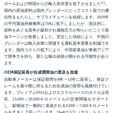
[2]
ポールおよび韓国からの輸入依存度を低下させました
。
国内の原油原料は国内ブレンダーにとってコスト面での優
位性をもたらし、サプライチェーンを短縮します。2024年
の平均製油所稼働率は75%に低下しましたが、逆説的に、
原料をめぐる競争が緩和され価格圧力が和らいだことで基
油マージンが改善しました。安定した供給により、中国の
ブレンダーは輸入在庫に関連する運転資本需要を削減でき
ます。国内コストの低下により、中国産基油が東南アジア
で競争力を持ち、新たな輸出経路が開かれる可能性があり
ます。
OEM保証延長が合成潤滑油の普及を加速
自動車メーカーは保証期間を8年～10年に延長し、保証ク
レームを最小限に抑えるため合成油の使用を義務付けてい
ます。プレミアムPAOおよびエステルベースのオイルは現
在、15,000～20,000キロメートルの交換間隔をサポート
し、鉱物油で一般的に達成される5,000～7,500キロメート
ルを大きく上回っています。ShellはGTL（ガス・トゥ・リ