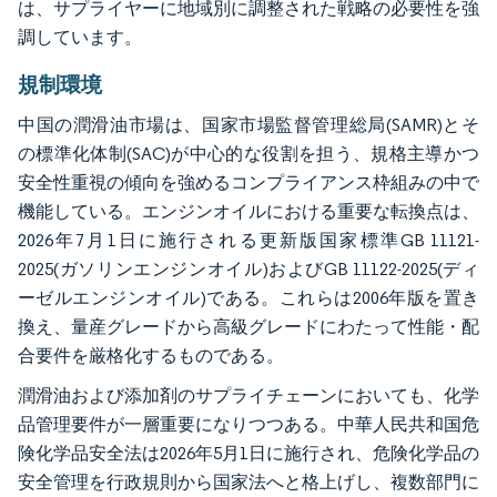
は、サプライヤーに地域別に調整された戦略の必要性を強
調しています。
規制環境
中国の潤滑油市場は、国家市場監督管理総局(SAMR)とそ
の標準化体制(SAC)が中心的な役割を担う、規格主導かつ
安全性重視の傾向を強めるコンプライアンス枠組みの中で
機能している。エンジンオイルにおける重要な転換点は、
2026年7月1日に施行される更新版国家標準GB 11121-
2025(ガソリンエンジンオイル)およびGB 11122-2025(ディ
ーゼルエンジンオイル)である。これらは2006年版を置き
換え、量産グレードから高級グレードにわたって性能・配
合要件を厳格化するものである。
潤滑油および添加剤のサプライチェーンにおいても、化学
品管理要件が一層重要になりつつある。中華人民共和国危
険化学品安全法は2026年5月1日に施行され、危険化学品の
安全管理を行政規則から国家法へと格上げし、複数部門に