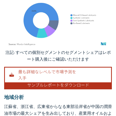
注記: すべての個別セグメントのセグメントシェアはレポ
画像 © Mordor Intelligence。再利用にはCC BY 4.0の表示が必要です。
ート購入後にご確認いただけます
地域分析
江蘇省、浙江省、広東省からなる東部沿岸省が中国の潤滑
油市場の最大シェアを生み出しており、産業用オイルおよ