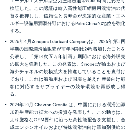
エーテルエステル型空気圧縮機油を8,000時間にわたり
検証した。この認証は輸入高性能圧縮機用潤滑油の代
替を後押しし、信頼性と長寿命が決定的な産業・エネ
ルギー設備用潤滑分野におけるPetroChinaの地位を強化
する。
2026年4月:Sinopec Lubricant Companyは、2026年第1四
半期の国際潤滑油販売が前年同期比24%増加したことを
公表し、「第14次五カ年計画」期間における海外販売
の拡大を強調した。この発表は、Sinopecが輸出および
海外チャネルの規模拡大を推進していることを裏付け
ており、これは船舶用および国境を越えた産業向け顧
客に対応するサプライヤーの競争環境を再形成し得
る。
2024年10月:Chevron Oronite は、中国における潤滑油添
加剤生産能力拡大への投資を発表した。この動きは、
より厳格なOEM要件に沿った高性能配合を支援し、合
成エンジンオイルおよび特殊潤滑油向け添加剤供給の