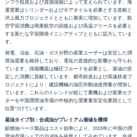
ンフラ投資および資源採掘によって支えられています。海
運需要はシリンダーおよびギアオイルを必要とする造船と
洋上風力プロジェクトとともに着実に増加しています。航
空宇宙消費は商業航空の回復および高温グリースを必要と
する新たな宇宙開発イニシアティブとともに拡大していま
す。
発電、冶金、石油・ガス分野の産業ユーザーは安定した潤
滑油需要を維持しており、電化の直接的な影響から守られ
ています。採掘機器は極圧フルードを必要とし、基油の安
定した消費に貢献しています。都市鉄道および高速鉄道プ
ロジェクトにより、建設機械の油圧作動油使用量が増加し
ています。これらのトレンドが総じて重機および産業セク
ターを中国潤滑油市場の中核的な需要量安定化要因として
位置づけています。
基油タイプ別：合成油がプレミアム価値を獲得
鉱物油ベース製品はコスト効率により、2025年に中国の潤
滑油市場シェアの70.85%を依然として占めています。合成