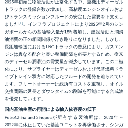
2025年初頭に物流活動が正常化する中、重機用ディーゼル
トラックの登録台数が増加し、高粘度エンジンオイルおよ
びトランスミッションフルードの安定した需要を下支えし
[1]
ました
。インフラプロジェクトにより2025年2月のシン
ガポールからの基油輸入量が15%増加し、建設活動と潤滑
油消費の正の相関関係が浮き彫りになりました。しかし、
長距離輸送におけるLNGトラックの普及により、ガスエン
ジンは異なる配合と長い整備間隔を必要とするため、従来
のディーゼル潤滑油の需要量が減少しています。この二極
化により、サプライヤーはディーゼルおよび代替燃料ドラ
イブトレイン双方に対応したフルードの開発を迫られてい
ます。フリートオーナーは総所有コストを重視し、オイル
交換間隔の延長とダウンタイムの削減を可能にする合成油
を優先しています。
国内基油生産の再開による輸入依存度の低下
PetroChina and Sinopecが所有する製油所は、2020年～
2022年に休止していた基油ユニットを再稼働させ、シンガ