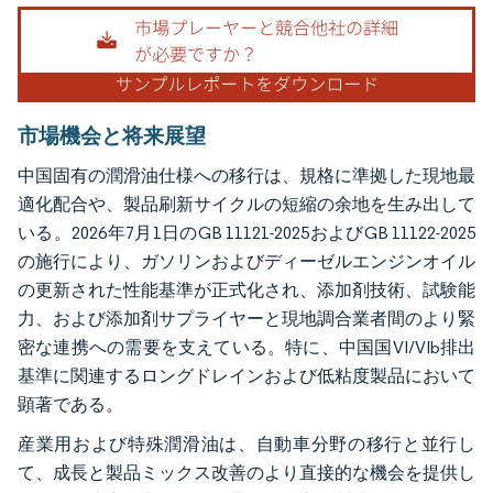
画像 © Mordor Intelligence。再利用にはCC BY 4.0の表示が必要です。
市場機会と将来展望
中国固有の潤滑油仕様への移行は、規格に準拠した現地最
適化配合や、製品刷新サイクルの短縮の余地を生み出して
いる。2026年7月1日のGB 11121-2025およびGB 11122-2025
の施行により、ガソリンおよびディーゼルエンジンオイル
の更新された性能基準が正式化され、添加剤技術、試験能
力、および添加剤サプライヤーと現地調合業者間のより緊
密な連携への需要を支えている。特に、中国国VI/VIb排出
基準に関連するロングドレインおよび低粘度製品において
顕著である。
産業用および特殊潤滑油は、自動車分野の移行と並行し
て、成長と製品ミックス改善のより直接的な機会を提供し