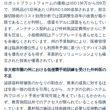
ロボットプラットフォームの価格はUSD 150万から220万
で、消耗品が1症例あたり約USD 2,000追加されます。前立
腺切除術のコスト効用分析では質調整生存年の改善が最小
限であることが判明し、償還モデルに課題をもたらしてい
ます。メンテナンス契約および外科医認定費用がさらに予
算を圧迫し、小規模病院はアップグレードを遅らせること
を余儀なくされています。州の予算制約により、医療管理
者は臨床的優位性よりも利用率予測に基づいてデバイス調
達を優先せざるを得ず、革新的なソリューションよりも確
立された技術が優遇されています。
非大都市圏の州における低侵襲手術訓練を受けた外科医の
不足
泌尿器科研修医のかなりの割合が、将来の成長に対するほ
ぼ全員一致の信念を引用しながら、カナダの公的システム
内でロボット手術が実現可能と考えているにもかかわら
ず、教育病院以外でのアクセスが限られていることを指摘
しています。農村部の施設は技術維持に必要な症例数の確