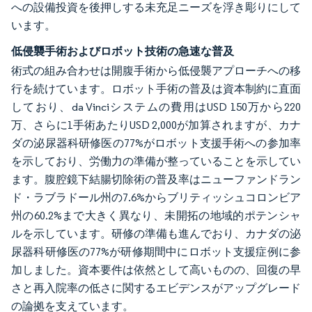
への設備投資を後押しする未充足ニーズを浮き彫りにして
います。
低侵襲手術およびロボット技術の急速な普及
術式の組み合わせは開腹手術から低侵襲アプローチへの移
行を続けています。ロボット手術の普及は資本制約に直面
しており、da Vinciシステムの費用はUSD 150万から220
万、さらに1手術あたりUSD 2,000が加算されますが、カナ
ダの泌尿器科研修医の77%がロボット支援手術への参加率
を示しており、労働力の準備が整っていることを示してい
ます。腹腔鏡下結腸切除術の普及率はニューファンドラン
ド・ラブラドール州の7.6%からブリティッシュコロンビア
州の60.2%まで大きく異なり、未開拓の地域的ポテンシャ
ルを示しています。研修の準備も進んでおり、カナダの泌
尿器科研修医の77%が研修期間中にロボット支援症例に参
加しました。資本要件は依然として高いものの、回復の早
さと再入院率の低さに関するエビデンスがアップグレード
の論拠を支えています。