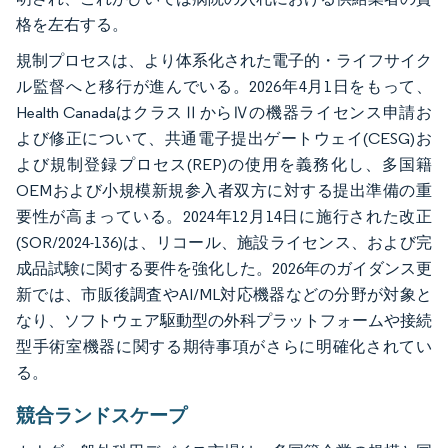
格を左右する。
規制プロセスは、より体系化された電子的・ライフサイク
ル監督へと移行が進んでいる。2026年4月1日をもって、
Health CanadaはクラスⅡからⅣの機器ライセンス申請お
よび修正について、共通電子提出ゲートウェイ(CESG)お
よび規制登録プロセス(REP)の使用を義務化し、多国籍
OEMおよび小規模新規参入者双方に対する提出準備の重
要性が高まっている。2024年12月14日に施行された改正
(SOR/2024-136)は、リコール、施設ライセンス、および完
成品試験に関する要件を強化した。2026年のガイダンス更
新では、市販後調査やAI/ML対応機器などの分野が対象と
なり、ソフトウェア駆動型の外科プラットフォームや接続
型手術室機器に関する期待事項がさらに明確化されてい
る。
競合ランドスケープ