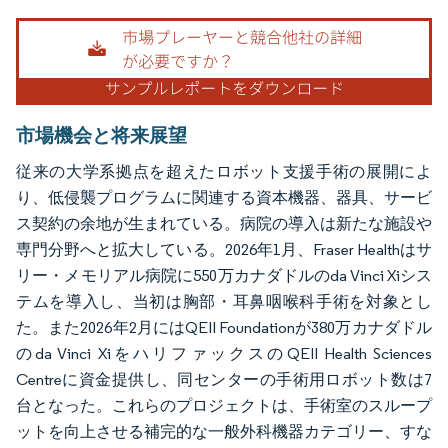
画像 © Mordor Intelligence。再利用にはCC BY 4.0の表示が必要です。
市場機会と将来展望
従来の大学系拠点を超えたロボット支援手術の展開によ
り、低侵襲プログラムに関連する資本機器、器具、サービ
ス契約の余地が生まれている。病院の導入は新たな施設や
専門分野へと拡大している。2026年1月、Fraser Healthはサ
リー・メモリアル病院に550万カナダドルのda Vinci Xiシス
テムを導入し、当初は胸部・耳鼻咽喉科手術を対象とし
た。また2026年2月にはQEII Foundationが380万カナダドル
のda Vinci XiをハリファックスのQEII Health Sciences
Centreに資金提供し、同センターの手術用ロボット数は7
台となった。これらのプロジェクトは、手術室のスループ
ットを向上させる補完的な一般外科機器カテゴリー、すな