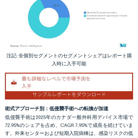
注記: 全個別セグメントのセグメントシェアはレポート購
画像 © Mordor Intelligence。再利用にはCC BY 4.0の表示が必要です。
入時に入手可能
術式アプローチ別：低侵襲手術への転換が加速
低侵襲手術は2025年のカナダ一般外科用デバイス市場で
72.95%のシェアを占め、CAGR 7.95%で成長を続けていま
す。外来センターおよび短期入院病棟は、感染リスクの低