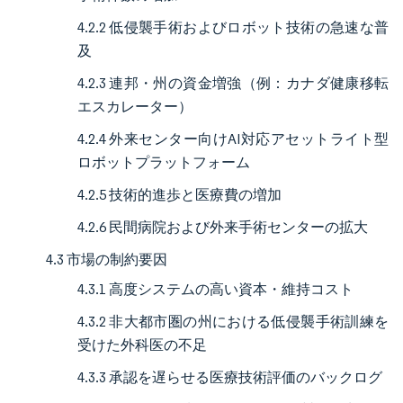
4.2.2 低侵襲手術およびロボット技術の急速な普
及
4.2.3 連邦・州の資金増強（例：カナダ健康移転
エスカレーター）
4.2.4 外来センター向けAI対応アセットライト型
ロボットプラットフォーム
4.2.5 技術的進歩と医療費の増加
4.2.6 民間病院および外来手術センターの拡大
4.3 市場の制約要因
4.3.1 高度システムの高い資本・維持コスト
4.3.2 非大都市圏の州における低侵襲手術訓練を
受けた外科医の不足
4.3.3 承認を遅らせる医療技術評価のバックログ