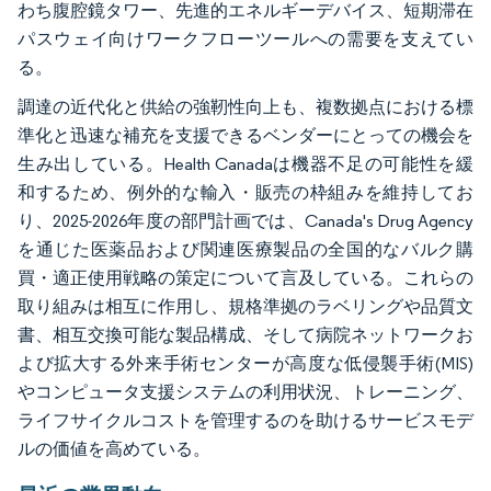
わち腹腔鏡タワー、先進的エネルギーデバイス、短期滞在
パスウェイ向けワークフローツールへの需要を支えてい
る。
調達の近代化と供給の強靭性向上も、複数拠点における標
準化と迅速な補充を支援できるベンダーにとっての機会を
生み出している。Health Canadaは機器不足の可能性を緩
和するため、例外的な輸入・販売の枠組みを維持してお
り、2025-2026年度の部門計画では、Canada's Drug Agency
を通じた医薬品および関連医療製品の全国的なバルク購
買・適正使用戦略の策定について言及している。これらの
取り組みは相互に作用し、規格準拠のラベリングや品質文
書、相互交換可能な製品構成、そして病院ネットワークお
よび拡大する外来手術センターが高度な低侵襲手術(MIS)
やコンピュータ支援システムの利用状況、トレーニング、
ライフサイクルコストを管理するのを助けるサービスモデ
ルの価値を高めている。