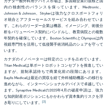
カナダ一般外科用デバイス市場は、多国籍企業の規模と国
内の独創性のバランスを保っています。Medtronic、
Johnson & Johnson、Strykerは強力なクロスポートフォリ
オ統合とアフターセールスサービスを組み合わせていま
す。これらのリーダー企業は機器、イメージング、術後分
析をバリューベース契約にバンドルし、教育病院との複数
年契約を確保しています。Boston ScientificとOlympusは内
視鏡専門性を活用して低侵襲手術消耗品のシェアを守って
います。
カナダのイノベーターは特定のニッチを占めています。
Titan Medicalは単ポートロボットコンセプトを推進してい
ますが、規制承認待ちで商業化前の段階にあります。
Baylis Medicalは最近の買収を経て外科補助機器への移行を
進めながら、インターベンショナルデバイスで卓越してい
ます。Synaptive Medicalの2025年4月の破産申請は、強力
な知的財産ポジションにもかかわらず資本集約リスクを浮
[3]
き彫りにしています。