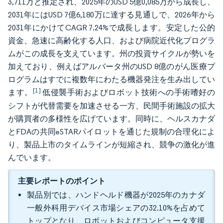
3,711万と推定され、2025年のUSD 5億0,085万から成長し、
2031年にはUSD 7億6,180万に達する見通しで、2026年から
2031年にかけてCAGR 7.24%で成長します。安定した公的
資金、急速に高齢化する人口、および病院近代化プログラ
ムがこの成長を支えています。州の投資サイクルが勢いを
加えており、例えばアルバータ州のUSD 8億のがん医療プ
ログラムはすでに複数年にわたる機器発注を生み出してい
[1]
ます。
低侵襲手術およびロボット技術への手術嗜好の
シフトが代替需要を加速させる一方、民間手術施設の拡大
が購買者の多様性を広げています。同時に、ヘルスカナダ
とFDAの共同eSTARパイロットを通じた規制の合理化によ
り、製品上市のタイムラインが短縮され、競争の激化が進
んでいます。
主要レポートのポイント
製品別では、ハンドヘルド機器が2025年のカナダ
一般外科用デバイス市場シェアの32.10%を占めて
トップとなり、ロボットおよびコンピュータ支援