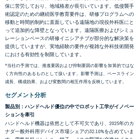
保に苦労しており、地域格差が長引いています。低侵襲手
術認定のための継続医学教育要件は、研修プログラムへの
移動と時間的制約に直面している遠隔地の現役外科医にと
って追加的な障壁となっています。遠隔医療およびシミュ
レーションベースの研修イニシアチブが部分的な解決策を
提供していますが、実地経験の要件が複雑な外科技術開発
における有効性を制限しています。
*当社の予測では、推進要因および抑制要因の影響を加算的ではな
く方向性のあるものとして扱います。影響予測は、ベースライン
成長、構成効果、および変数間の相互作用を反映しています。
セグメント分析
製品別：ハンドヘルド優位の中でロボット工学がイノベー
ションを牽引
ハンドヘルド機器は依然として不可欠であり、2025年のカ
ナダ一般外科用デバイス市場シェアの32.10%を占めていま