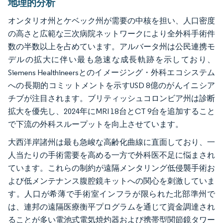
地理的分析
オンタリオ州とケベック州が需要の中核を担い、人口密度
の高さと広範な三次病院ネットワークにより全外科手術件
数の半数以上を占めています。アルバータ州は公民連携モ
デルの拡大に伴い最も急速な成長軌跡を示しており、
Siemens Healthineersとのイメージング・外科エコシステム
への長期的コミットメントを示すUSD 8億のがんイニシア
チブが注目されます。ブリティッシュコロンビア州は診断
拡大を優先し、2024年にMRI 18台とCT 9台を追加すること
で下流の外科スループットを向上させています。
大西洋岸諸州は最も急峻な高齢化曲線に直面しており、一
人当たりの手術需要を高める一方で外科医不足に悩まされ
ています。これらの制約が遠隔メンタリング低侵襲手術お
よび低メンテナンス腹腔鏡キットへの関心を刺激していま
す。人口が希薄で手術室インフラが限られた北部準州で
は、連邦の遠隔医療衡平プログラムを通じて資金調達され
ることが多い電池式電気焼灼器および携帯型関節鏡タワー