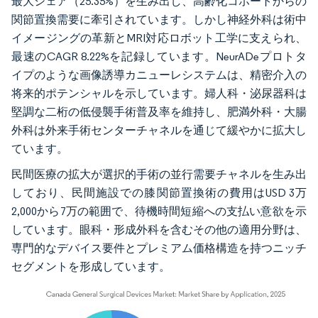
最大シェア（25.35%）を生み出し、高齢化コホートからの
関節置換需要に牽引されています。しかし神経外科は術中
イメージングの革新とMRI対応ロボット工学に支えられ、
最速のCAGR 8.22%を記録しています。NeurADeプロトタ
イプのような画像誘導カニューレシステムは、精密介入の
将来的ポテンシャルを示しています。婦人科・泌尿器科は
堅調な二桁の低侵襲手術普及率を維持し、肥満外科・大腸
外科は外来手術センターチャネルを通じて緩やかに拡大し
ています。
民間医療の拡大が選択的手術の並行需要チャネルを生み出
しており、民間施設での膝関節置換術の費用はUSD 3万
2,000から7万の範囲で、待機時間短縮への支払い意欲を示
しています。眼科・形成外科を含むその他の適用分野は、
専門的なデバイス要件とプレミアム価格構造を持つニッチ
セグメントを形成しています。