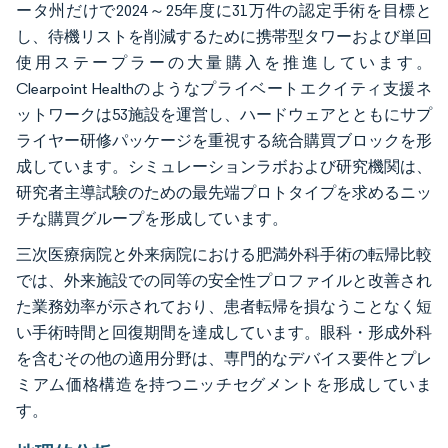
ータ州だけで2024～25年度に31万件の認定手術を目標と
し、待機リストを削減するために携帯型タワーおよび単回
使用ステープラーの大量購入を推進しています。
Clearpoint Healthのようなプライベートエクイティ支援ネ
ットワークは53施設を運営し、ハードウェアとともにサプ
ライヤー研修パッケージを重視する統合購買ブロックを形
成しています。シミュレーションラボおよび研究機関は、
研究者主導試験のための最先端プロトタイプを求めるニッ
チな購買グループを形成しています。
三次医療病院と外来病院における肥満外科手術の転帰比較
では、外来施設での同等の安全性プロファイルと改善され
た業務効率が示されており、患者転帰を損なうことなく短
い手術時間と回復期間を達成しています。眼科・形成外科
を含むその他の適用分野は、専門的なデバイス要件とプレ
ミアム価格構造を持つニッチセグメントを形成していま
す。