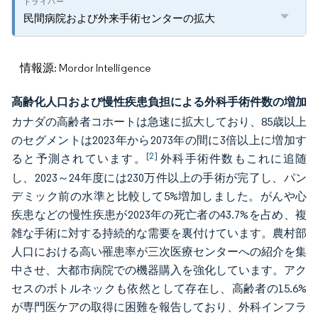
民間病院および外来手術センターの拡大
情報源: Mordor Intelligence
高齢化人口および慢性疾患負担による外科手術件数の増加
カナダの高齢者コホートは急速に拡大しており、85歳以上
のセグメントは2023年から2073年の間に3倍以上に増加す
[2]
ると予測されています。
外科手術件数もこれに追随
し、2023～24年度には230万件以上の手術が完了し、パン
デミック前の水準と比較して5%増加しました。がんや心
疾患などの慢性疾患が2023年の死亡者の43.7%を占め、複
雑な手術に対する持続的な需要を裏付けています。農村部
人口における高い罹患率が三次医療センターへの紹介を集
中させ、大都市病院での機器購入を強化しています。アク
セスのボトルネックも依然として存在し、高齢者の15.6%
が専門医ケアの取得に困難を報告しており、外科インフラ