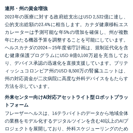
連邦・州の資金増強
2023年の医療に対する政府総支出はUSD 2,532億に達し、
公的支出総額の23.4%に相当します。カナダ健康移転エス
カレーターは予測可能な年5%の増加を確保し、州が複数
年にわたる機器予算を調整することを可能にしています。
ヘルスカナダの2024～25年度省庁計画は、規制近代化を含
む健康保護プログラムにUSD 8億0,100万超を充当してお
り、デバイス承認の迅速化を直接支援しています。ブリテ
ィッシュコロンビア州のUSD 8,500万の腎臓ユニットは、
州の対応資金が二次病院に高度な外科デバイスをもたらす
方法を示しています。
外来センター向けAI対応アセットライト型ロボットプラッ
トフォーム
フレーザーヘルスは、16テラバイトのデータから地域全体
の業務をモデル化するデジタルツインを含む40以上のAIプ
ロジェクトを展開しており、外科スケジューリングのため