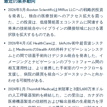
最近の業界動向
2026年5月:Boston ScientificはMiRus LLCへの戦略的投資
を発表し、独自の医療技術へのアクセス拡大を図っ
た。この投資は、低侵襲処置エコシステムに関連する
将来の技術統合やパイプラインの隣接領域における選
択肢を拡大するものである。
2026年4月:GE HealthCareは、bkActiv術中超音波システ
ムとMedtronicのStealth AXiS外科ナビゲーションシステ
ムとの間で頭蓋手術向けデジタル統合を発表した。イ
メージングとナビゲーションのプラットフォーム間の
相互運用性は、より連携した手術室のワークフローを
支援し、病院の購買を統合ベンダースタックへと向か
わせる可能性がある。
2024年1月:Thornhill Medicalは米陸軍と3億5,600万米ドル
の人工呼吸器契約を締結した。この受注は、カナダの
医療機器製造の信頼性および輸出規模の生産能力を浮