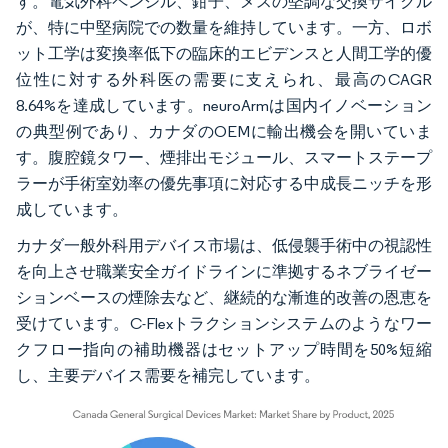
す。電気外科ペンシル、鉗子、メスの堅調な交換サイクル
が、特に中堅病院での数量を維持しています。一方、ロボ
ット工学は変換率低下の臨床的エビデンスと人間工学的優
位性に対する外科医の需要に支えられ、最高のCAGR
8.64%を達成しています。neuroArmは国内イノベーション
の典型例であり、カナダのOEMに輸出機会を開いていま
す。腹腔鏡タワー、煙排出モジュール、スマートステープ
ラーが手術室効率の優先事項に対応する中成長ニッチを形
成しています。
カナダ一般外科用デバイス市場は、低侵襲手術中の視認性
を向上させ職業安全ガイドラインに準拠するネブライゼー
ションベースの煙除去など、継続的な漸進的改善の恩恵を
受けています。C-Flexトラクションシステムのようなワー
クフロー指向の補助機器はセットアップ時間を50%短縮
し、主要デバイス需要を補完しています。