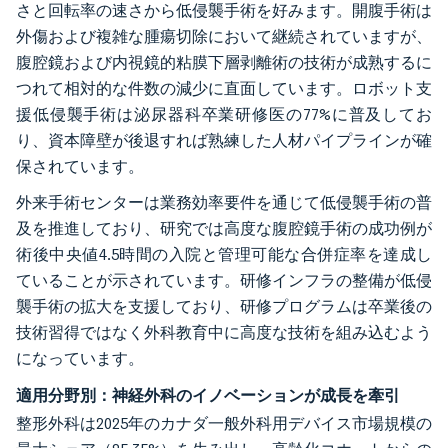
さと回転率の速さから低侵襲手術を好みます。開腹手術は
外傷および複雑な腫瘍切除において継続されていますが、
腹腔鏡および内視鏡的粘膜下層剥離術の技術が成熟するに
つれて相対的な件数の減少に直面しています。ロボット支
援低侵襲手術は泌尿器科卒業研修医の77%に普及してお
り、資本障壁が後退すれば熟練した人材パイプラインが確
保されています。
外来手術センターは業務効率要件を通じて低侵襲手術の普
及を推進しており、研究では高度な腹腔鏡手術の成功例が
術後中央値4.5時間の入院と管理可能な合併症率を達成し
ていることが示されています。研修インフラの整備が低侵
襲手術の拡大を支援しており、研修プログラムは卒業後の
技術習得ではなく外科教育中に高度な技術を組み込むよう
になっています。
適用分野別：神経外科のイノベーションが成長を牽引
整形外科は2025年のカナダ一般外科用デバイス市場規模の