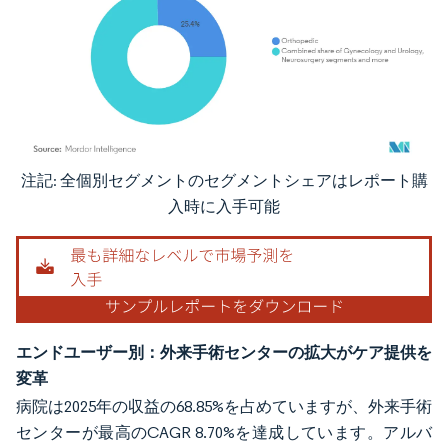
注記: 全個別セグメントのセグメントシェアはレポート購
画像 © Mordor Intelligence。再利用にはCC BY 4.0の表示が必要です。
入時に入手可能
エンドユーザー別：外来手術センターの拡大がケア提供を
変革
病院は2025年の収益の68.85%を占めていますが、外来手術
センターが最高のCAGR 8.70%を達成しています。アルバ