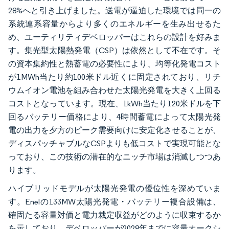
28%へと引き上げました。送電が逼迫した環境では同一の
系統連系容量からより多くのエネルギーを生み出せるた
め、ユーティリティデベロッパーはこれらの設計を好みま
す。集光型太陽熱発電（CSP）は依然として不在です。そ
の資本集約性と熱蓄電の必要性により、均等化発電コスト
が1MWh当たり約100米ドル近くに固定されており、リチ
ウムイオン電池を組み合わせた太陽光発電を大きく上回る
コストとなっています。現在、1kWh当たり120米ドルを下
回るバッテリー価格により、4時間蓄電によって太陽光発
電の出力を夕方のピーク需要向けに安定化させることが、
ディスパッチャブルなCSPよりも低コストで実現可能とな
っており、この技術の潜在的なニッチ市場は消滅しつつあ
ります。
ハイブリッドモデルが太陽光発電の優位性を深めていま
す。Enelの133MW太陽光発電・バッテリー複合設備は、
確固たる容量対価と電力裁定収益がどのように収束するか
を示しており、デベロッパーが2028年までに容量オークシ