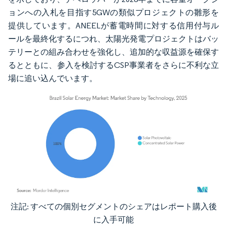
ョンへの入札を目指す5GWの類似プロジェクトの雛形を
提供しています。ANEELが蓄電時間に対する信用付与ル
ールを最終化するにつれ、太陽光発電プロジェクトはバッ
テリーとの組み合わせを強化し、追加的な収益源を確保す
るとともに、参入を検討するCSP事業者をさらに不利な立
場に追い込んでいます。
注記: すべての個別セグメントのシェアはレポート購入後
画像 © Mordor Intelligence。再利用にはCC BY 4.0の表示が必要です。
に入手可能