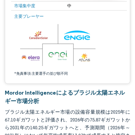
市場集中度
中
画像 © Mordor Intelligence。再利用にはCC BY 4.0の表示が必要です。
主要プレーヤー
*免責事項:主要選手の並び順不同
Mordor Intelligenceによるブラジル太陽エネル
ギー市場分析
ブラジル太陽エネルギー市場の設備容量規模は2025年に
67.10ギガワットと評価され、2026年の75.87ギガワットか
ら2031年の140.25ギガワットへと、予測期間（2026年～