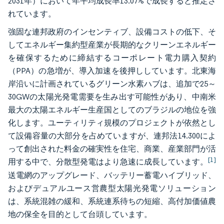
2031年）において年平均成長率13.07%で成長すると推定さ
れています。
強固な連邦政府のインセンティブ、設備コストの低下、そ
してエネルギー集約型産業が長期的なクリーンエネルギー
を確保するために締結するコーポレート電力購入契約
（PPA）の急増が、導入加速を後押ししています。北東海
岸沿いに計画されているグリーン水素ハブは、追加で25～
30GWの太陽光発電需要を生み出す可能性があり、中南米
最大の太陽エネルギー生産国としてのブラジルの地位を強
化します。ユーティリティ規模のプロジェクトが依然とし
て設備容量の大部分を占めていますが、連邦法14.300によ
って創出された料金の確実性を住宅、商業、産業部門が活
[1]
用する中で、分散型発電はより急速に成長しています。
送電網のアップグレード、バッテリー蓄電ハイブリッド、
およびデュアルユース営農型太陽光発電ソリューション
は、系統混雑の緩和、系統連系待ちの短縮、高付加価値農
地の保全を目的として台頭しています。