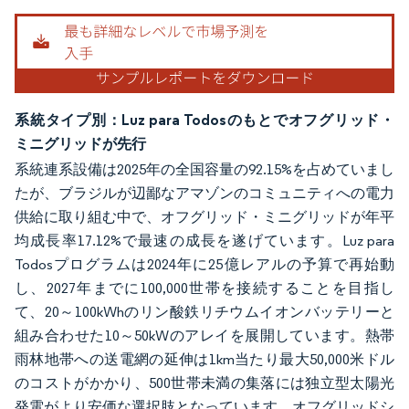
系統タイプ別：Luz para Todosのもとでオフグリッド・
ミニグリッドが先行
系統連系設備は2025年の全国容量の92.15%を占めていまし
たが、ブラジルが辺鄙なアマゾンのコミュニティへの電力
供給に取り組む中で、オフグリッド・ミニグリッドが年平
均成長率17.12%で最速の成長を遂げています。Luz para
Todosプログラムは2024年に25億レアルの予算で再始動
し、2027年までに100,000世帯を接続することを目指し
て、20～100kWhのリン酸鉄リチウムイオンバッテリーと
組み合わせた10～50kWのアレイを展開しています。熱帯
雨林地帯への送電網の延伸は1km当たり最大50,000米ドル
のコストがかかり、500世帯未満の集落には独立型太陽光
発電がより安価な選択肢となっています。オフグリッドシ