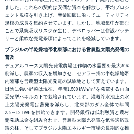
ました。これらの契約は安価な資本を解放し、平均プロジ
ェクト規模を引き上げ、産業回廊に沿ってユーティリティ
規模の成長を集約させています。しかし、地域集中が進む
ことで系統吸収リスクが生じ、デベロッパーは併設バッテ
リーと柔軟な売電条項によってこれを軽減しています。
ブラジルの半乾燥地帯北東部における営農型太陽光発電の
普及
デュアルユース太陽光発電農場は作物の水需要を最大30%
削減し、農家の収入を増加させ、セアラー州の半乾燥地帯
内陸部を営農型太陽光発電の試験地として変えています。
日陰に強い野菜は現在、年間1,500 kWh/m²を発電する両面
受光型パネルの下で栽培されています。灌漑貯水池上の水
上太陽光発電は蒸発を減らし、北東部のダム全体で年間
2.3～12TWhを供給できます。開発銀行は低利融資と農村
開発助成金を組み合わせ、営農型太陽光発電を気候適応政
策の柱、そしてブラジル太陽エネルギー市場の長期的な推