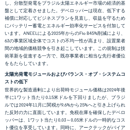
し、分散型発電をブラジル太陽エネルギー市場の経済的基
盤として定着させました。デベロッパーは現在、低下する
補償に対応してビジネスプランを見直し、収益を守るため
にバッテリー蓄電とエネルギー効率化サービスを付加して
います。ANEELによる2025年からのFio B45%削減により、
63の事業区域全体でコストの不均一性が高まり、設置業者
間の地域的価格競争を引き起こしています。この規制は技
術革新を促進する一方で、既存事業者に相当な先行者優位
をもたらしています。
太陽光発電モジュールおよびバランス・オブ・システムコ
ストの低下
世界的な製造過剰により出荷時モジュール価格は2024年後
半に1ワット当たり0.15米ドルを下回りましたが、ブラジ
ルでは2024年11月に関税が9.6%から25%へと引き上げられ
た反対の力に直面しています。免税在庫を確保したデベロ
ッパーは、1ワット当たり0.03～0.05米ドルの一時的なコス
ト優位を享受しています。同時に、アークテックがバイア