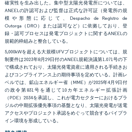
確実性を生み出した。集中型太陽光発電所については、
ANEELの許認可および監督は正式な許可証（発電所の規
模や形態に応じて、Despacho de Registro de
Outorga（DRO）または認可など）に依拠しており、登
録・認可プロセスは発電プロジェクトに関するANEELの
規範的枠組みと整合している。
5,000kWを超える大規模UFVプロジェクトについては、規
制要件は2023年8月29日付のANEEL規範決議第1.071号の下
で構成されており、太陽光発電資産に適用される手続きお
よびコンプライアンス上の期待事項を定めている。計画レ
ベルでは、鉱山エネルギー省（MME）が2025年4月9日付
の政令第831号を通じて10カ年エネルギー拡張計画
（PDE）2034を承認し、これが電力セクターにおけるブラ
ジルの中期拡張優先事項の基盤となり、太陽光発電が送電
アクセスやプロジェクト承認をめぐって競合するパイプラ
イン環境を形成している。