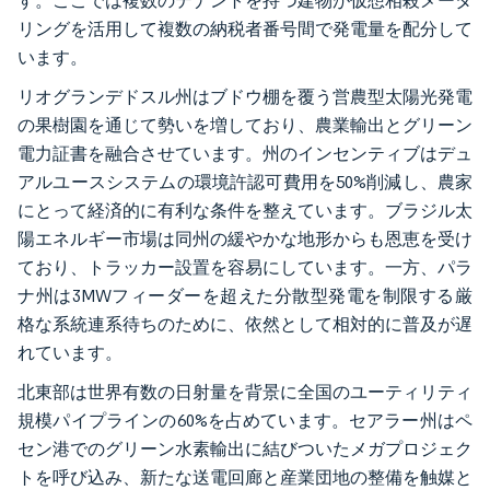
す。ここでは複数のテナントを持つ建物が仮想相殺メータ
リングを活用して複数の納税者番号間で発電量を配分して
います。
リオグランデドスル州はブドウ棚を覆う営農型太陽光発電
の果樹園を通じて勢いを増しており、農業輸出とグリーン
電力証書を融合させています。州のインセンティブはデュ
アルユースシステムの環境許認可費用を50%削減し、農家
にとって経済的に有利な条件を整えています。ブラジル太
陽エネルギー市場は同州の緩やかな地形からも恩恵を受け
ており、トラッカー設置を容易にしています。一方、パラ
ナ州は3MWフィーダーを超えた分散型発電を制限する厳
格な系統連系待ちのために、依然として相対的に普及が遅
れています。
北東部は世界有数の日射量を背景に全国のユーティリティ
規模パイプラインの60%を占めています。セアラー州はペ
セン港でのグリーン水素輸出に結びついたメガプロジェク
トを呼び込み、新たな送電回廊と産業団地の整備を触媒と