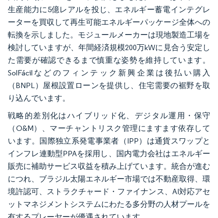
生産能力に5億レアルを投じ、エネルギー蓄電インテグレ
ーターを買収して再生可能エネルギーパッケージ全体への
転換を示しました。モジュールメーカーは現地製造工場を
検討していますが、年間経済規模200万kWに見合う安定し
た需要が確認できるまで慎重な姿勢を維持しています。
SolFácilなどのフィンテック新興企業は後払い購入
（BNPL）屋根設置ローンを提供し、住宅需要の裾野を取
り込んでいます。
戦略的差別化はハイブリッド化、デジタル運用・保守
（O&M）、マーチャントリスク管理にますます依存して
います。国際独立系発電事業者（IPP）は通貨スワップと
インフレ連動型PPAを採用し、国内電力会社はエネルギー
販売に補助サービス収益を積み上げています。統合が進む
につれ、ブラジル太陽エネルギー市場では不動産取得、環
境許認可、ストラクチャード・ファイナンス、AI対応アセ
ットマネジメントシステムにわたる多分野の人材プールを
有するプレーヤーが優遇されています。