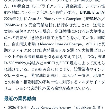
方、DG機会はコンプライアンス、資金調達、システム性
能を軸にパッケージ化される傾向がある。ENGIE Brasilが
2026年2月にAssu Sol Photovoltaic Complex（895MWp／
753MWac）を完全商業運転に移行させたことは、送電と
契約が確保されている場合、高日射州における超大規模資
産への需要が引き続き旺盛であることを示している。同時
に、自由電力市場（Mercado Livre de Energia、ACL）は長
期オフテイクおよび自家発電モデルを通じて大規模プロジ
ェクトの資金調達構造を引き続き支えており、DGは法律
14.300/2022の枠組みとANEELのSCEE規則によって支えら
れ続けている。この組み合わせにより、設置業者やインテ
グレーターは、蓄電池対応設計、エネルギー管理、地域ご
との料金・相殺制度の不均一性に対応するマルチサイトソ
リューションで差別化を図る余地が残されている。
最近の業界動向
2026年6月：Atlas Renewable Energy（BlackRock出資）