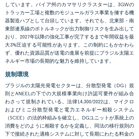
しています。バイア州のカマサリクラスターは、3GWの
トラッカー工場と複数のモジュールガラス事業を擁する機
器製造ハブとして台頭しています。それでも、北東部・南
東部連系線のボトルネックが出力制御リスクを生み出して
おり、2027年以降の強化工事が完了するまで年間収益を最
大3%圧迫する可能性があります。この制約にもかかわら
ず、優れた資源品質が送電の進展を前提にブラジル太陽エ
ネルギー市場の長期的な魅力を維持しています。
規制環境
ブラジルの太陽光発電セクターは、分散型発電（DG）規
則とANEELの下での大規模事業向け許認可要件が組み合
わさって規制されている。法律14.300/2022は、マイクロ
およびミニ分散型発電と電力エネルギー相殺システム
（SCEE）の法的枠組みを確立し、DGユニットが系統上の
消費をどのように相殺するかを定義し、同法の移行規則の
下で接続された適格システムに対して長期にわたる料金の