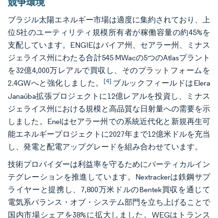
競争環境
ブラジル太陽エネルギー市場は適度に集約されており、上
位5社のユーティリティ規模所有者が稼働容量の約45%を
支配しています。ENGIEはバイア州、セアラー州、ミナス
ジェライス州にわたる合計545 MWacの5つのAtlasプラント
を32億4,000万レアルで買収し、そのプラットフォームを
[4]
2.4GWへと強化しました。
ブルックフィールドはElera
Janaúba拡張プロジェクトに12億レアルを投資し、ミナス
ジェライス州における規模と高品質な日射量への需要を示
しました。Enelはセアラー州での系統近代化と新規再生可
能エネルギープロジェクトに2027年まで12億米ドルを充当
し、発電と配電アップグレードを組み合わせています。
技術プロバイダーは利益率を守るためにバーティカルイン
テグレーションを推進しています。Nextrackerは鉄鋼サプ
ライヤーと提携し、7,800万米ドルのBentek買収を通じて
電気系バランス・オブ・システム部門を立ち上げることで
国内市場シェアを38%に拡大しました。WEGはトランス