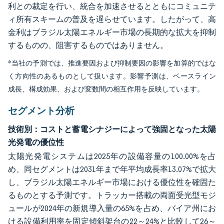
利との裁定を行い、統合を加速させるとともにコミュニテ
ィ所有スキームの普及を遅らせています。したがって、高
金利はブラジル太陽エネルギー市場の長期的な拡大を抑制
するものの、阻害するものではありません。
*当社の予測では、推進要因および抑制要因の影響を加算的ではな
く方向性のあるものとして扱います。影響予測は、ベースライン
成長、構成効果、および変数間の相互作用を反映しています。
セグメント分析
技術別：コストと蓄電シナジーによって強固となった太陽
光発電の優位性
太陽光発電システムは2025年の設備容量の100.00%を占
め、同セグメントは2031年まで年平均成長率13.07%で拡大
し、ブラジル太陽エネルギー市場における優位性を確固た
るものとする予測です。トラッカー搭載の両面受光型モジ
ュールが2024年の新規導入量の65%を占め、バイア州にお
ける設備利用率を固定傾斜架台の22～24%と比較して26～