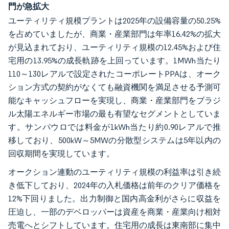
門が急拡大
ユーティリティ規模プラントは2025年の設備容量の50.25%
を占めていましたが、商業・産業部門は年率16.42%の拡大
が見込まれており、ユーティリティ規模の12.45%および住
宅用の13.95%の成長軌跡を上回っています。1MWh当たり
110～130レアルで設定されたコーポレートPPAは、オーク
ション方式の契約がなくても融資機関を満足させる予測可
能なキャッシュフローを実現し、商業・産業部門をブラジ
ル太陽エネルギー市場の最も有望なセグメントとしていま
す。サンパウロでは料金が1kWh当たり約0.90レアルで推
移しており、500kW～5MWの分散型システムは5年以内の
回収期間を実現しています。
オークション連動のユーティリティ規模の利益率は引き続
き低下しており、2024年の入札価格は前年のクリア価格を
12%下回りました。出力制御と国内高金利がさらに収益を
圧迫し、一部のデベロッパーは資産を商業・産業向け相対
売電へとシフトしています。住宅用の成長は東南部に集中