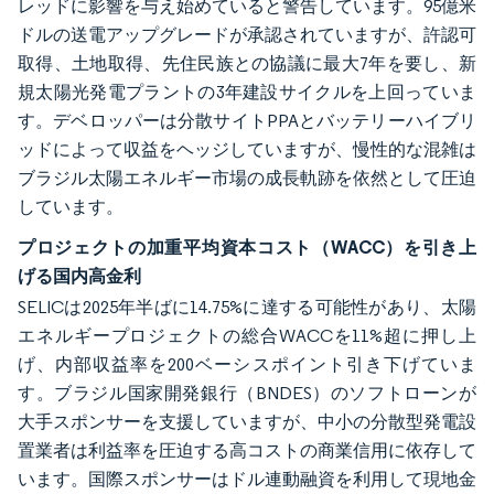
レッドに影響を与え始めていると警告しています。95億米
ドルの送電アップグレードが承認されていますが、許認可
取得、土地取得、先住民族との協議に最大7年を要し、新
規太陽光発電プラントの3年建設サイクルを上回っていま
す。デベロッパーは分散サイトPPAとバッテリーハイブリ
ッドによって収益をヘッジしていますが、慢性的な混雑は
ブラジル太陽エネルギー市場の成長軌跡を依然として圧迫
しています。
プロジェクトの加重平均資本コスト（WACC）を引き上
げる国内高金利
SELICは2025年半ばに14.75%に達する可能性があり、太陽
エネルギープロジェクトの総合WACCを11%超に押し上
げ、内部収益率を200ベーシスポイント引き下げていま
す。ブラジル国家開発銀行（BNDES）のソフトローンが
大手スポンサーを支援していますが、中小の分散型発電設
置業者は利益率を圧迫する高コストの商業信用に依存して
います。国際スポンサーはドル連動融資を利用して現地金