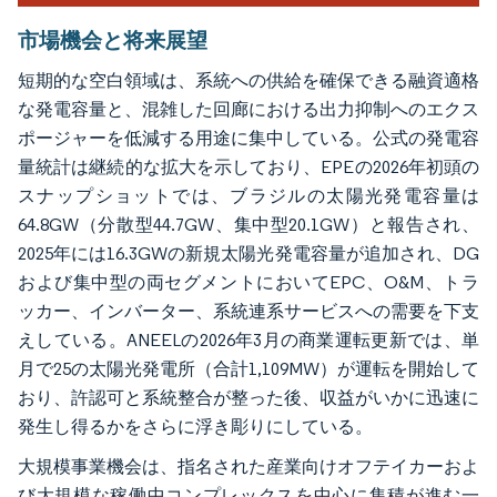
市場機会と将来展望
短期的な空白領域は、系統への供給を確保できる融資適格
な発電容量と、混雑した回廊における出力抑制へのエクス
ポージャーを低減する用途に集中している。公式の発電容
量統計は継続的な拡大を示しており、EPEの2026年初頭の
スナップショットでは、ブラジルの太陽光発電容量は
64.8GW（分散型44.7GW、集中型20.1GW）と報告され、
2025年には16.3GWの新規太陽光発電容量が追加され、DG
および集中型の両セグメントにおいてEPC、O&M、トラ
ッカー、インバーター、系統連系サービスへの需要を下支
えしている。ANEELの2026年3月の商業運転更新では、単
月で25の太陽光発電所（合計1,109MW）が運転を開始して
おり、許認可と系統整合が整った後、収益がいかに迅速に
発生し得るかをさらに浮き彫りにしている。
大規模事業機会は、指名された産業向けオフテイカーおよ
び大規模な稼働中コンプレックスを中心に集積が進む一