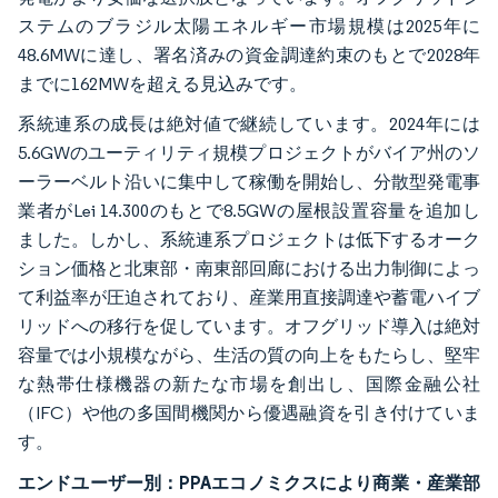
ステムのブラジル太陽エネルギー市場規模は2025年に
48.6MWに達し、署名済みの資金調達約束のもとで2028年
までに162MWを超える見込みです。
系統連系の成長は絶対値で継続しています。2024年には
5.6GWのユーティリティ規模プロジェクトがバイア州のソ
ーラーベルト沿いに集中して稼働を開始し、分散型発電事
業者がLei 14.300のもとで8.5GWの屋根設置容量を追加し
ました。しかし、系統連系プロジェクトは低下するオーク
ション価格と北東部・南東部回廊における出力制御によっ
て利益率が圧迫されており、産業用直接調達や蓄電ハイブ
リッドへの移行を促しています。オフグリッド導入は絶対
容量では小規模ながら、生活の質の向上をもたらし、堅牢
な熱帯仕様機器の新たな市場を創出し、国際金融公社
（IFC）や他の多国間機関から優遇融資を引き付けていま
す。
エンドユーザー別：PPAエコノミクスにより商業・産業部