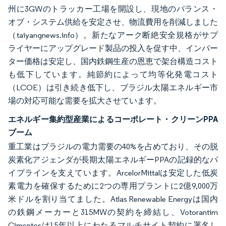
州に3GWのトラッカー工場を開設し、現地のバランス・
オブ・システム供給を安定させ、物流費用を削減しました
（taiyangnews.info）。新たなアーク断絶安全規格がサプ
ライヤーにアップグレード製品の投入を促す中、インバー
ター価格は安定し、国内鉄鋼生産の恩恵で架台構造コスト
も低下しています。純節約によって均等化発電コスト
（LCOE）は引き続き低下し、ブラジル太陽エネルギー市
場の対応可能な需要を拡大させています。
エネルギー集約型産業によるコーポレート・クリーンPPA
ブーム
重工業はブラジルの電力需要の40%を占めており、その脱
炭素化アジェンダが長期太陽エネルギーPPAの記録的なパ
イプラインを支えています。ArcelorMittalは安定した低炭
素電力を確保するために2つの専用プラントに2億9,000万
米ドルを割り当てました。Atlas Renewable Energyは国内
の鉄鋼メーカーと315MWの契約を締結し、Votorantim
Cimentosは15年以上にわたるマルチサイト契約に署名し