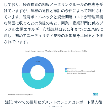
しており、経過措置の相殺メータリングルールの恩恵を受
けていますが、屋根の適性と家計の余裕によって制約され
ています。送電ボトルネックと資金調達コストが管理可能
な範囲に収まるとの前提のもと、商業・産業部門に係るブ
ラジル太陽エネルギー市場規模は2031年までに52.7GWに
達し、初めてユーティリティ規模の追加量を上回ると予測
されています。
注記: すべての個別セグメントのシェアはレポート購入後
画像 © Mordor Intelligence。再利用にはCC BY 4.0の表示が必要です。