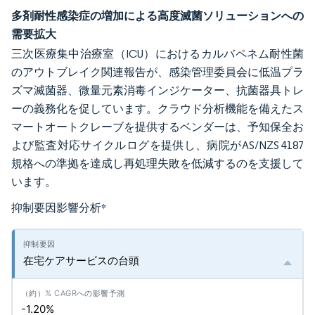
多剤耐性感染症の増加による高度滅菌ソリューションへの
需要拡大
三次医療集中治療室（ICU）におけるカルバペネム耐性菌
のアウトブレイク関連報告が、感染管理委員会に低温プラ
ズマ滅菌器、微量元素消毒インジケーター、抗菌器具トレ
ーの義務化を促しています。クラウド分析機能を備えたス
マートオートクレーブを提供するベンダーは、予知保全お
よび監査対応サイクルログを提供し、病院がAS/NZS 4187
規格への準拠を達成し再処理失敗を低減するのを支援して
います。
抑制要因影響分析
*
在宅ケアサービスの台頭
-1.20%