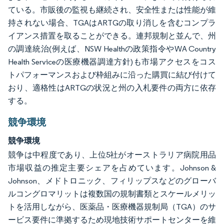
ている。市販後の監視も継続され、安全性または性能が維
持されない場合、TGAはARTGの取り消しを含むコンプラ
イアンス措置を取ることができる。連邦規制と並んで、州
の調達統治(例えば、NSW Healthの政策指令やWA Country
Health Serviceの医療機器調達方針)も市場アクセスをコス
トパフォーマンスおよび枠組みに沿った購買に結び付けて
おり、適格性はARTGの状況と州の入札要件の両方に依存
する。
競争環境
競争環境
競争は中程度であり、上位5社がオーストラリア病院用品
市場収益の推定主要シェアを占めています。Johnson &
Johnson、メドトロニック、フィリップスなどのグローバ
ルコングロマリットは複数国の規制書類とスケールメリッ
トを活用しながら、医薬品・医療機器規制局（TGA）のサ
ービス要件に準拠するため現地技術サポートセンターを維