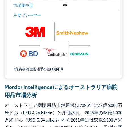
市場集中度
中
画像 © Mordor Intelligence。再利用にはCC BY 4.0の表示が必要です。
主要プレーヤー
*免責事項:主要選手の並び順不同
Mordor Intelligenceによるオーストラリア病院
用品市場分析
オーストラリア病院用品市場規模は2025年に32億6,000万
米ドル（USD 3.26 billion）と評価され、2026年の35億4,000
万米ドル（USD 3.54 billion）から2031年には53億6,000万米