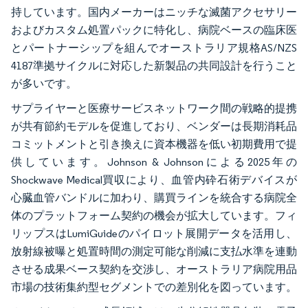
持しています。国内メーカーはニッチな滅菌アクセサリー
およびカスタム処置パックに特化し、病院ベースの臨床医
とパートナーシップを組んでオーストラリア規格AS/NZS
4187準拠サイクルに対応した新製品の共同設計を行うこと
が多いです。
サプライヤーと医療サービスネットワーク間の戦略的提携
が共有節約モデルを促進しており、ベンダーは長期消耗品
コミットメントと引き換えに資本機器を低い初期費用で提
供しています。Johnson & Johnsonによる2025年の
Shockwave Medical買収により、血管内砕石術デバイスが
心臓血管バンドルに加わり、購買ラインを統合する病院全
体のプラットフォーム契約の機会が拡大しています。フィ
リップスはLumiGuideのパイロット展開データを活用し、
放射線被曝と処置時間の測定可能な削減に支払水準を連動
させる成果ベース契約を交渉し、オーストラリア病院用品
市場の技術集約型セグメントでの差別化を図っています。