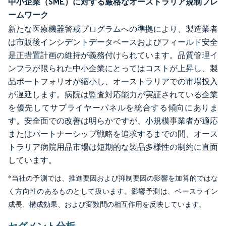
中小企業（SME）に対する厳格なオーストラリア規制フレ
ームワーク
新たな医療機器警戒プログラムへの準拠により、製造業者
は市販後インシデントデータベースおよびフィールド安全
是正措置計画の維持が義務付けられています。品質管理イ
ンフラが限られた中小企業にとってはコストが上昇し、製
品ポートフォリオが縮小し、オーストラリアでの市場投入
が遅延します。病院は監査対応能力が実証されている企業
を優先してサプライヤーパネルを統合する傾向にありま
す。安全面での改善は明らかですが、小規模事業者が適応
またはパートナーシップ戦略を追求するまでの間、オース
トラリア病院用品市場は短期的な製品多様性の制約に直面
しています。
*当社の予測では、推進要因および抑制要因の影響を加算的ではな
く方向性のあるものとして扱います。影響予測は、ベースライン
成長、構成効果、および変数間の相互作用を反映しています。