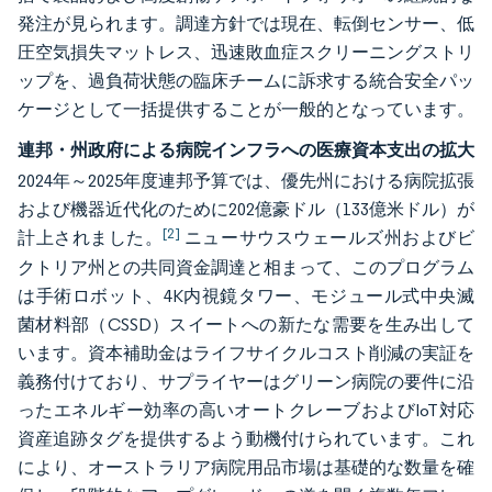
発注が見られます。調達方針では現在、転倒センサー、低
圧空気損失マットレス、迅速敗血症スクリーニングストリ
ップを、過負荷状態の臨床チームに訴求する統合安全パッ
ケージとして一括提供することが一般的となっています。
連邦・州政府による病院インフラへの医療資本支出の拡大
2024年～2025年度連邦予算では、優先州における病院拡張
および機器近代化のために202億豪ドル（133億米ドル）が
[2]
計上されました。
ニューサウスウェールズ州およびビ
クトリア州との共同資金調達と相まって、このプログラム
は手術ロボット、4K内視鏡タワー、モジュール式中央滅
菌材料部（CSSD）スイートへの新たな需要を生み出して
います。資本補助金はライフサイクルコスト削減の実証を
義務付けており、サプライヤーはグリーン病院の要件に沿
ったエネルギー効率の高いオートクレーブおよびIoT対応
資産追跡タグを提供するよう動機付けられています。これ
により、オーストラリア病院用品市場は基礎的な数量を確