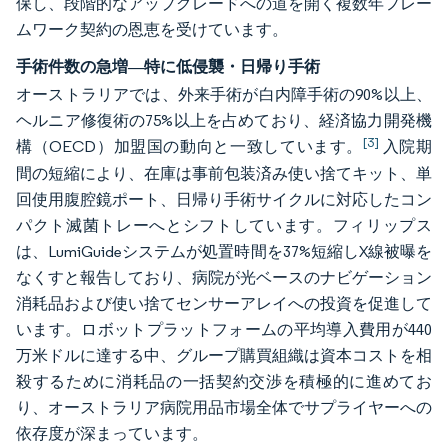
保し、段階的なアップグレードへの道を開く複数年フレー
ムワーク契約の恩恵を受けています。
手術件数の急増―特に低侵襲・日帰り手術
オーストラリアでは、外来手術が白内障手術の90%以上、
ヘルニア修復術の75%以上を占めており、経済協力開発機
[3]
構（OECD）加盟国の動向と一致しています。
入院期
間の短縮により、在庫は事前包装済み使い捨てキット、単
回使用腹腔鏡ポート、日帰り手術サイクルに対応したコン
パクト滅菌トレーへとシフトしています。フィリップス
は、LumiGuideシステムが処置時間を37%短縮しX線被曝を
なくすと報告しており、病院が光ベースのナビゲーション
消耗品および使い捨てセンサーアレイへの投資を促進して
います。ロボットプラットフォームの平均導入費用が440
万米ドルに達する中、グループ購買組織は資本コストを相
殺するために消耗品の一括契約交渉を積極的に進めてお
り、オーストラリア病院用品市場全体でサプライヤーへの
依存度が深まっています。