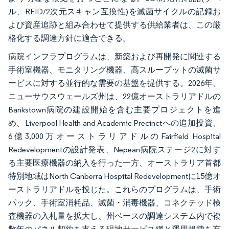
ル、RFID/2次元スキャン互換性)を滅菌サイクルの記録お
よび資産追跡と組み合わせて提供する供給業者は、この厳
格化する調達方針に適合できる。
病院インフラプログラムは、新築および再開発に関連する
手術室機器、モニタリング機器、高スループットの滅菌サ
ービスに対する並行的な需要の基盤を提供する。2026年、
ニューサウスウェールズ州は、22億オーストラリアドルの
Bankstown病院の建設開始を含む主要プロジェクトを進
め、Liverpool Health and Academic Precinctへの追加投資、
6億3,000万オーストラリアドルのFairfield Hospital
Redevelopmentの設計発表、Nepean病院ステージ2に対す
る主要医療機器の納入を行った一方、オーストラリア首都
特別地域はNorth Canberra Hospital Redevelopmentに15億オ
ーストラリアドルを投じた。これらのプログラムは、手術
パック、手術室消耗品、滅菌・消毒機器、コネクテッド検
査機器の入札量を拡大し、州ベースの調達システム内で複