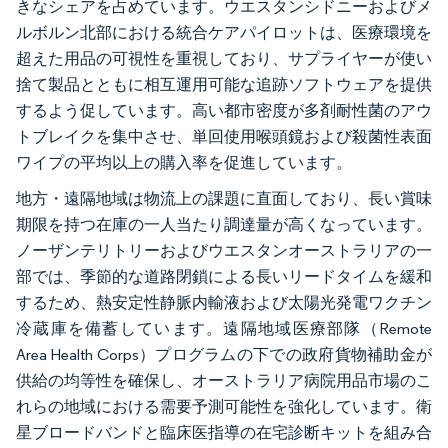
きなシェアを占めています。ウエスタンシドニーおよびメ
ルボルン北部における統合ケアパイロットは、医療環境を
超えた用品の可視性を重視しており、サプライヤーが使い
捨て製品とともに相互運用可能な追跡ソフトウェアを提供
するよう促しています。高い都市密度が多剤耐性菌のアウ
トブレイクを集中させ、単回使用喉頭鏡および殺菌性表面
ワイプの平均以上の購入率を促進しています。
地方・遠隔地域は物流上の課題に直面しており、長い賞味
期限を持つ在庫の一人当たり調達量が高くなっています。
ノーザンテリトリーおよびウエスタンオーストラリアの一
部では、季節的な道路閉鎖による長いリードタイムを緩和
するため、熱安定性静脈内輸液および太陽光発電ワクチン
冷蔵庫を備蓄しています。遠隔地域医療部隊（Remote
Area Health Corps）プログラムの下での政府貨物補助金が
供給の均等性を確保し、オーストラリア病院用品市場のこ
れらの地域における需要予測可能性を強化しています。衛
星ブロードバンドと臨床医指導の在宅診断キットを組み合