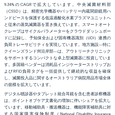
9.34%のCAGRで拡大しています。中央滅菌材料部
（CSSD）は、精密光学機器やバッテリー内蔵関節鏡用ハ
ンドピースを保護する低温過酸化水素プラズマユニットへ
と従来の蒸気滅菌器を置き換えています。スマートオート
クレーブはサイクルパラメーターをクラウドダッシュボー
ドに記録し、予知保全および固有機器識別（UDI）連携の
負荷トレーサビリティを実現しています。地方施設―特に
クイーンズランド州沿岸部―は、アウトリーチクリニック
をサポートするコンパクトな卓上型滅菌器に投資していま
す。多国籍ベンダーは消耗品インジケーターストリップお
よびRFID負荷タグを一括提供して継続的な収益を確保
し、滅菌投入品に関するオーストラリア病院用品市場全体
の規模を拡大しています。
デジタル聴診器やタブレット統合耳鏡を含む患者診察機器
は、ポイントオブケア文書化の増加に伴いシェアを拡大し
ています。移動補助具・搬送機器は、機能障害補助具に対
する国家障害保険制度（National Disability Insurance