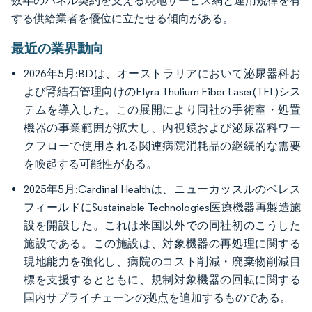
数年のパネル契約を支える現地サービス網と運用規律を有
する供給業者を優位に立たせる傾向がある。
最近の業界動向
2026年5月:BDは、オーストラリアにおいて泌尿器科お
よび腎結石管理向けのElyra Thulium Fiber Laser(TFL)シス
テムを導入した。この展開により同社の手術室・処置
機器の事業範囲が拡大し、内視鏡および泌尿器科ワー
クフローで使用される関連病院消耗品の継続的な需要
を喚起する可能性がある。
2025年5月:Cardinal Healthは、ニューカッスルのベレス
フィールドにSustainable Technologies医療機器再製造施
設を開設した。これは米国以外での同社初のこうした
施設である。この施設は、対象機器の再処理に関する
現地能力を強化し、病院のコスト削減・廃棄物削減目
標を支援するとともに、規制対象機器の回転に関する
国内サプライチェーンの拠点を追加するものである。