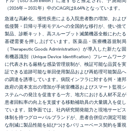
ドル（USD 5.36 billion）に達すると推定され、予測期間
（2026年～2031年）中のCAGRは8.64%となっています。
急速な高齢化、慢性疾患による入院患者数の増加、および
低侵襲・日帰り手術モデルへの全国的な移行が、使い捨て
製品、診断キット、高スループット滅菌機器全般にわたる
基礎需要を押し上げています。医薬品・医療機器規制局
（Therapeutic Goods Administration）が導入した新たな固
有機器識別（Unique Device Identification）フレームワーク
に代表される厳格な感染管理規制が、検証可能な品質を実
証できる追跡可能な単回使用製品および再処理可能製品へ
の調達を誘導しています。病院インフラに対する州・連邦
政府の資本支出の増加が手術室機器およびスマート監視シ
ステムへの発注を促進する一方、地方における人材不足が
患者回転率の向上を支援する移動補助具の大量購入を促し
ています。競争面では、社内研究開発能力と現地サービス
体制を持つグローバルブランドが、患者合併症の測定可能
な削減に製品性能を結びつけるバリューベース契約を重視