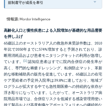
規制遵守が成長を牽引
情報源: Mordor Intelligence
高齢化人口と慢性疾患による入院増加が基礎的な用品需要
を押し上げ
65歳以上のオーストラリア人の救急外来受診件数は、2010
年比で2050年までに574%増加すると予測されており、診
断用消耗品および患者モニタリングキットの利用が急増し
[1]
ています。
認知症患者はすでに院内合併症の発生率が
高く、専門的な褥瘡ドレッシング、転倒防止マット、革新
的な移動補助具の販売を促進しています。65歳以上の在宅
ケア受給者の予定外入院率は39.8%に達しており、地域プ
ログラムが拡大する中でも急性期医療への持続的な依存が
浮き彫りになっています。したがって、オーストラリア病
院用品市場では、合併症リスクを低減する感染管理用使い
捨て製品および高度創傷ケアポートフォリオへの継続的な