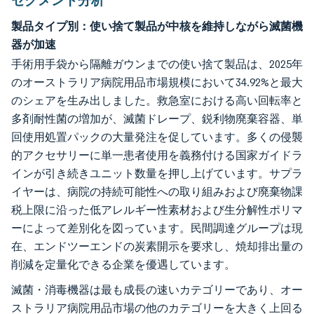
セグメント分析
製品タイプ別：使い捨て製品が中核を維持しながら滅菌機
器が加速
手術用手袋から隔離ガウンまでの使い捨て製品は、2025年
のオーストラリア病院用品市場規模において34.92%と最大
のシェアを生み出しました。救急室における高い回転率と
多剤耐性菌の増加が、滅菌ドレープ、鋭利物廃棄容器、単
回使用処置パックの大量発注を促しています。多くの侵襲
的アクセサリーに単一患者使用を義務付ける国家ガイドラ
インが引き続きユニット数量を押し上げています。サプラ
イヤーは、病院の持続可能性への取り組みおよび廃棄物課
税上限に沿った低アレルギー性素材および生分解性ポリマ
ーによって差別化を図っています。民間調達グループは現
在、エンドツーエンドの炭素開示を要求し、焼却排出量の
削減を定量化できる企業を優遇しています。
滅菌・消毒機器は最も成長の速いカテゴリーであり、オー
ストラリア病院用品市場の他のカテゴリーを大きく上回る