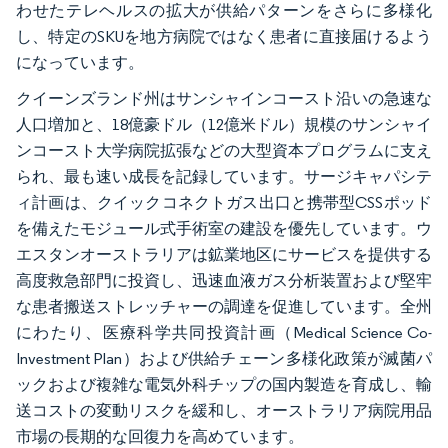
わせたテレヘルスの拡大が供給パターンをさらに多様化
し、特定のSKUを地方病院ではなく患者に直接届けるよう
になっています。
クイーンズランド州はサンシャインコースト沿いの急速な
人口増加と、18億豪ドル（12億米ドル）規模のサンシャイ
ンコースト大学病院拡張などの大型資本プログラムに支え
られ、最も速い成長を記録しています。サージキャパシテ
ィ計画は、クイックコネクトガス出口と携帯型CSSポッド
を備えたモジュール式手術室の建設を優先しています。ウ
エスタンオーストラリアは鉱業地区にサービスを提供する
高度救急部門に投資し、迅速血液ガス分析装置および堅牢
な患者搬送ストレッチャーの調達を促進しています。全州
にわたり、医療科学共同投資計画（Medical Science Co-
Investment Plan）および供給チェーン多様化政策が滅菌パ
ックおよび複雑な電気外科チップの国内製造を育成し、輸
送コストの変動リスクを緩和し、オーストラリア病院用品
市場の長期的な回復力を高めています。